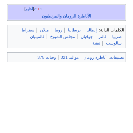
e
t
v
أظهر
الأباطرة الرومان والبيزنطيون
الكلمات الدالة:
إيطاليا
بريطانيا
روما
ميلان
سقراط
صربيا
ڤالنز
جوڤيان
مجلس الشيوخ
ڤالنتينيان
سالوست
نيقية
تصنيفات
:
أباطرة رومان
مواليد 321
وفيات 375