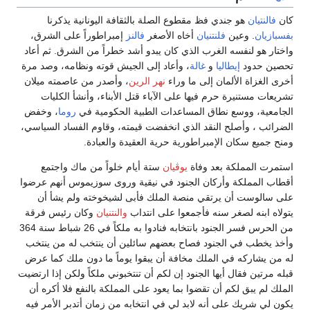
كان
فالنتيان
هو جندي فظ مقطوع الصلة بالثقافة اليونانية يذكرنا
بفسبازيان
. وعين
فلنتنيان
أخاه الأصغر
فالنز
إمبراطوراً على الشرق،
واختار هو لنفسه الغرب الذي كان يبدو أشد خطراً من الشرق. ثم أعاد
تحصين حدود
إيطاليا
و
غالة
، وأعاد إلى الجيش قوته ونظامه، وصد مرة
أخرى الغزاة الألمان إلى ما وراء
نهر الرين
، وأصدر من عاصمته ميلان
تشريعات مستنيرة حرم فيها على الآباء قتل الأبناء، وأنشأ الكليات
الجامعية، ووسع نطاق المساعدات الطبية الحكومية في
روما
، وخفض
الضرائب ، وأصلح النقد الذي انخفضت قيمته، وقاوم الفساد السياسي،
ومنح جميع سكان الإمبراطورية حرية العقيدة والعبادة.
استمرت المملكة بعد وفاة
يوڤيان
ستة أيام خلواً من ماك واجتمع
أقطاب المملكة وأركان الجنود في نيقية وروى سوزيموس أنهم عرضوا
على سالوست أن يرتقي منصة الملك فأبى لشيخوخته ولم يشأ أن
يتولاه ابنه لصغر سنه فأجمعوا على انتداب
والنتنيان
وكان رئيس فرقة
من الحرس فسر الجنود بانتخابه فنادوا به ملكاً في 26 شباط سنة 364
وأخذ يخطب في الجنود فصاح بعضهم سائلين أن ينتخب له من ينتخب
له من يشاركه في الملك مخافة أن يبقوا يوماً ما دون ملك كما عرض
قبله مرتين فقال أيها الجنود إن لكم أن تنتخبوني ملكاً ولكن إذا ارتضيت
الملك لم يبق لكم أن تقضوا بما يعود على المملكة بالنفع فلا أكره أن
يكون لي شريك على أنه لابد لي في انتخابه من زمان أتدبر الأمر فيه