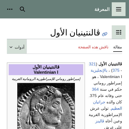
المعرفة
القائمة الرئيسية
بحث
أدوات
ڤالنتينيان الأول
تبديل عرض جدول المحتويات
مقالة
ناقش هذه الصفحة
أدوات
ڤالنتينيان الأول
(
321
ڤالنتينيان الأول
-
375
) ،
بالإنجليزية
Valentinian I
Valentinian I ، هو
إمبراطور روماني للإمبراطورية الرومانية الغربية
إمبراطور روماني
حكم في سنة
364
حتى وفاته عام 375.
كان والده
جراتيان
العظيم
. تولى عرش
الإمبراطورية الغربية
وعين أخاه
ڤالينز
على عرش