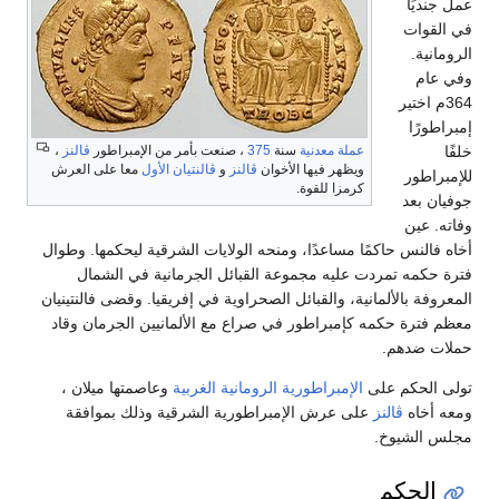
عمل جنديًا
في القوات
الرومانية.
وفي عام
364م اختير
إمبراطورًا
خلفًا
عملة معدنية
سنة
375
، صنعت بأمر من الإمبراطور
ڤالنز
،
ويظهر فيها الأخوان
ڤالنز
و
ڤالنتيان الأول
معا على العرش
للإمبراطور
كرمزا للقوة.
جوفيان بعد
وفاته. عين
أخاه فالنس حاكمًا مساعدًا، ومنحه الولايات الشرقية ليحكمها. وطوال
فترة حكمه تمردت عليه مجموعة القبائل الجرمانية في الشمال
المعروفة بالألمانية، والقبائل الصحراوية في إفريقيا. وقضى فالنتينيان
معظم فترة حكمه كإمبراطور في صراع مع الألمانيين الجرمان وقاد
حملات ضدهم.
تولى الحكم على
الإمبراطورية الرومانية الغربية
وعاصمتها ميلان ،
ومعه أخاه
ڤالنز
على عرش الإمبراطورية الشرقية وذلك بموافقة
مجلس الشيوخ.
الحكم