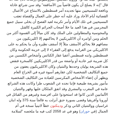
قال "إنه لا يصلح أن يكون قاضياً بين الأساقفة" وقد سن شرائع عادلة
ونافعة للمسيحيين منها تجديده أمر قسطنطين بالامتناع عن الأعمال
القضائية أيام الآحاد وزاد عليه أنه حظر على العمال والقضاة تعقب
المسيحيين في تلك الأيام وأمر تكرمة لعيد الفصح أن يخلى سبيل جميع
المجرمين في هذا العيد ما خلا أصحاب الجرائم الكبيرة كالقتل
والمجوسية والمتطاولين على الملك وقد كان ميالاً إلى القسوة أكثر من
الحلم ومن أوامره أن الاكليريكيين لا يحاكمهم إلا اكليريكيون من
مصافهم فلا يحاكم الأسقف مثلاً إلا أسقف نظيره وأن ما يحكم به على
الاكليريكي من الغرامة يدفع إلى الفقراء لا إلى خزينة الحكومة وكان
قسطنطين وابنه قسطنس أعفيا عقار الكنائس وأشخاص الكنسين من
كل ضريبة غير عادية أو واضعة من قدر الاكليريكيين كالسخرة فنقض
هذه الشريعة يوليان وجددها والنتنيان وكان الاكليريكيون يعفون من
جميع التكاليف الشخصية لكن عقارهم أسوة غيره في الخراج العام
ويظهر أن إعفاء الأشخاص المكرسين للعبادة من التكاليف الشخصية
مأمور بشريعة طبيعية فإننا نجده عن الشعوب طرا وكانت هذه الشرائع
عامة في المغرب والمشرق وقد اتفق الملكان عليها وقهر والنتنيان
الألمانيين الذين كانوا قد استحوذوا على افرنسة وغيرهم من القبائل في
أوروبا وأفريقيا وقضى بسورة حنق أنزلت به فالجأ سنة 375 وله ابنان
غراسيان ووالنتنيان الثاني وذكر
ودينكتون
خطاً لاتينياً نسخة في أم
الجمال (في
حوران
) وهو في عد 2058 كتب فيه ما ملخصه "لسلامة