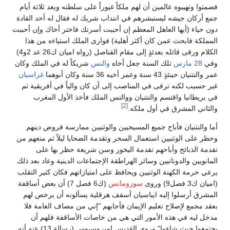
فصمتوا وتهيبوه عالمين أن لهم ملكاً غيوراً على سلطته وبعد ثلاثة أيام
جمع أركان جيشه ليستبشرهم في انتداب شريك له فقال له أحد القادة
دون حياء (أيها العاهل المعظم إن أحببت أسرتك فاختر أخاك وإن أحببت
المملكة فابحث عمن كان أكثر أهلية) فوارى الملك استياءه من هذا
الكلام ورقى قائله بعدئذٍ إلى مقام القناصل (رواه اميان ك26 عد 2و4)
وفي
28 مارس
تلك السنة جعل أخاه
والنس
شريكاً له في الملك وكان
عمر والنتنيان حينئذٍ 43 سنة وعمر أخيه 36 سنة وكان أبوهما
غراسيان
غير حسيب لكنه ترقى في المناصب إلى أن كان والياً في أفريقية ثم
في بريطانيا واقتسم والنتنيان ووالنس الملك فأخذ الأول المغرب
[2]
والثاني المشرق في أول ملكه.
أما والنتنيان فأباح جميع المسيحيين والوثنيين ممارسة فروض دينهم
وحظر على الوثنيين استعمال السحر وتقدمة الضحايا ليلاً ثم منعهم من
تقدمة الذبائح وأباحهم تقدمة البخور وسن شريعة حظر بها على
المانويين والدوناتيين وسائر الهراطقة الإجتماعات الدينية وعاد بعد ذلك
يرعي حرمة الكهنة الوثنيين ويحافظ على امتيازاتهم فكان كثير التقلب
(اميان ك3 فصل9) وروى
سوزومانس
(ك6 فصل 7) أن بعض أساقفة
المشرق أرسلوا إليه ايباسيان أسقف هرقلية يسألونه أن يرخص لهم
بعقد مجمع لإصلاح تعليم الإيمان فأجابهم "إني من مصاف العامة فلا
مدخل ليه في هذه الأمور التي هي من خاصات الأساقفة فلهم أن
يجتمعوا حيث شاءوا" وروى القديس امبروسيوس (رسالة 13) عنه أنه