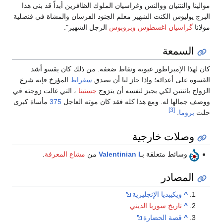
موالينا والنتنيان ووالنس وغراسيان الملوك الظافرين أبداً قد بنى هذا
البرج يوليوس الكنت الشهير معلم الجنود الفرسان والمشاة في قنصلية
مولانا
گراسيان اغسطوس
وبروبوس
الرجل الشهير".
السمعة
كان لهذا الإمبراطور عيوبه ونقاط ضعفه. من ذلك كان يقسو أشد
القسوة على أعدائه؛ وإذا جاز لنا أن نصدق
سقراط
المؤرخ فإنه شرع
الزواج باثنتين لكي يجيز لنفسه أن يتزوج
جستينا
، التي غالت زوجته في
ووصف جمالها له. ومع هذا كله فقد كان موته العاجل
375
مأساة كبرى
[3]
حلت
بروما
.
وصلات خارجية
وسائط متعلقة بـ
Valentinian I
من
مشاع المعرفة
.
المصادر
^
ويكيبديا الإنجليزية
^
تاريخ سوريا الديني
^
قصة الحضارة