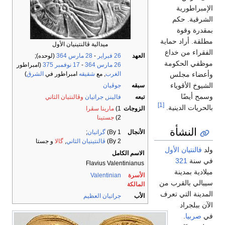
الإمبراطورية
الشرقية. حكم
بمقدرة وقوة
مطلقة. أراد حماية
ميدالية ڤالنتينيان الأول
الفقراء من خداع
العهد
26 فبراير
-
28 مارس
364
(لوحده);
موظفي الحكومة
26 مارس
364
-
17 نوفمبر
375
(امبراطور
وأعضاء مجلس
الغرب
, مع
شقيقه
امبراطور في
الشرق
)
الشيوخ الأقوياء
سبقه
جوڤيان
وسمح أيضًا
تبعه
فالينز
,
جراتيان
وڤالنتيان الثاني
[1]
بالحريات الدينية.
الزوجات
1)
مارينا سڤرا
2)
جستينا
النشأة
الأنجال
By 1)
گراتيان
;
By 2)
ڤالنتينيان الثاني
,
گالا
و جستا
ولد
فالنتيان الأول
الاسم الكامل
في سنة
321
Flavius Valentinianus
ميلادية بمدينة
الأسرة
Valentinian
سيبالي بالقرب من
المالكة
المدينة التي تعرف
الأب
جراتيان العظيم
الآن ببلجراد
في
صربيا
.