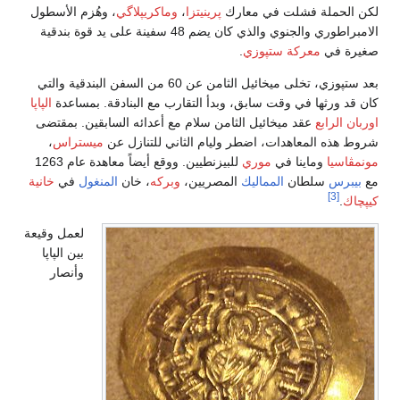
 الحملة فشلت في معارك
پرينيتزا
،
وماكريپلاگي
، وهُزم الأسطول
الامبراطوري والجنوي والذي كان يضم 48 سفينة على يد قوة بندقية
رة في
معركة ستپوزي
.
بعد ستپوزي، تخلى ميخائيل الثامن عن 60 من السفن البندقية والتي
 قد ورثها في وقت سابق، وبدأ التقارب مع البنادقة. بمساعدة
الپاپا
ان الرابع
عقد ميخائيل الثامن سلام مع أعدائه السابقين. بمقتضى
ط هذه المعاهدات، اضطر وليام الثاني للتنازل عن
ميستراس
،
مڤاسيا
وماينا في
موري
للبيزنطيين. ووقع أيضاً معاهدة عام 1263
بيبرس
سلطان
المماليك
المصريين،
وبركه
، خان
المنغول
في
خانية
[3]
چاك
.
لعمل وقيعة
بين الپاپا
وأنصار