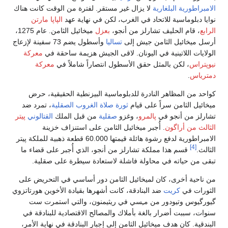
براطورية البلغارية
لا يزال غير مستقر. لفترة من الوقت كانت هناك
يا دبلوماسية للاتحاد في الغرب، لكن في نهاية عهد
الپاپا مارتن
بع
، قام الحليف تشارلز من أنجو،
بعزل
ميخائيل الثامن. عام 1275،
ل ميخائيل الثامن جيش إلى
تساليا
وأسطول يضم 73 سفينة لإزعاج
لايات اللاتينية في اليونان. لاقى الجيش هزيمة ساحقة في
معركة
پتراس
، لكن بالمثل حقق الأسطول انتصاراً شاملاً في
معركة
رياس
.
حد من المظاهر النادرة للدبلوماسية البيزنطية الحقيقية، حرض
ائيل الثامن سراً على قيام
ثورة صلاة الغروب الصقلية
، تمرد ضد
رلز من أنجو في
پالمرو
، وغزو
صقلية
من قبل الملك
القتالوني
پيتر
الث من أراگون
. أُجبر ميخائيل الثامن على استنزاف خزينة
الامبراطورية لدفع رشوة هائلة قيمتها 60.000 قطعة ذهبية للملكة پيتر
[4]
لث.
قسم هذا مملكة تشارلز من أنجو، الذي أُجبر على قضاء ما
ى من حياته في محاولة فاشلة لاستعادة سيطرة على صقلية.
ناحية أخرى، كان لميخائيل الثامن دور أساسي في التحريض على
ورات في
كريت
ضد البنادقة، كانت أشهرها بقيادة الأخوين هورتاتزوي
رگيوس وتيودور من مـِسي في ريثيمنون، والتي استمرت ست
ات، سببت أضرار بالغة بأملاك والمصالح الاقتصادية للبنادقة في
ندقية. كان هدف ميخائيل الثامن إلى إجبار البنادقة في نهاية الأمر،