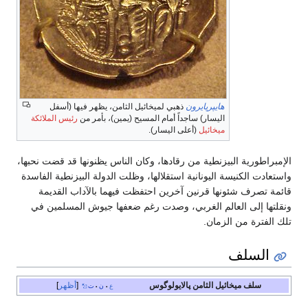
هايپرپايرون
ذهبي لميخائيل الثامن، يظهر فيها (أسفل
اليسار) ساجداً أمام المسيح (يمين)، بأمر من
رئيس الملائكة
ميخائيل
(أعلى اليسار).
مبراطورية البيزنطية من رقادها، وكان الناس يظنونها قد قضت نحبها،
تعادت الكنيسة اليونانية استقلالها، وظلت الدولة البيزنطية الفاسدة
مة تصرف شئونها قرنين آخرين احتفظت فيهما بالآداب القديمة
لتها إلى العالم الغربي، وصدت رغم ضعفها جيوش المسلمين في
 الفترة من الزمان.
السلف
سلف ميخائيل الثامن پالايولوگوس
أظهر
ع
ن
ت
•
•