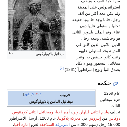
ناحية الغرب. وزحف
راتيجولس على المدينة
 يكن معه أكثر من ألف
، فلما وجد حاميتها خفيفة
ها واستولى عليها دون
ء، وفر الملك بلدوين الثاني
وحاشيته، وتبعه رجال
ن اللاتين الذين كانوا في
دينة وقد استولى عليهم
ميخائيل پالايولوگوس.
 كانوا خليقين به. وعبر
ائيل البسفور وهو لا يكاد
[2]
 النبأ وتوج إمبراطوراً (1261).
حكمه
عام 1259
e
t
v
أظهر
حروب
 ميخائيل
ميخائيل الثامن پالايولوگوس
الث
لف
وليام الثاني ڤيلهاردوين
،
أمير آخيا
،
وميخائيل الثاني كومننوس
اس
من
إپيروس
في
معركة پلاگونيا
. عام 1263، أرسل الامبراطور
 (منهم 5.000 من
المرتزقة
السلاجقة
لغزو
إمارة آخيا
،