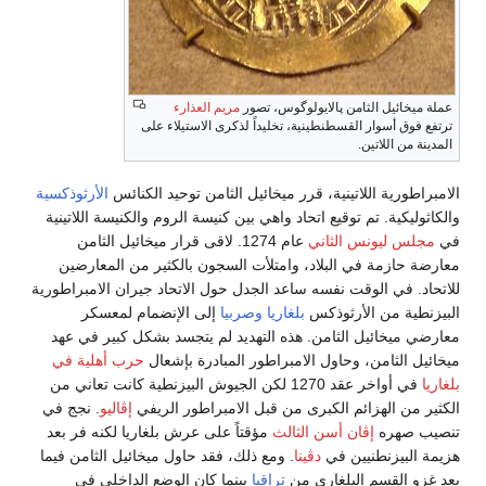
لة ميخائيل الثامن پالايولوگوس، تصور
مريم العذارء
تفع فوق أسوار القسطنطينية، تخليداً لذكرى الاستيلاء على
دينة من اللاتين.
مبراطورية اللاتينية، قرر ميخائيل الثامن توحيد الكنائس
الأرثوذكسية
اثوليكية. تم توقيع اتحاد واهي بين كنيسة الروم والكنيسة اللاتينية
مجلس ليونس الثاني
عام 1274. لاقى قرار ميخائيل الثامن
رضة حازمة في البلاد، وامتلأت السجون بالكثير من المعارضين
تحاد. في الوقت نفسه ساعد الجدل حول الاتحاد جيران الامبراطورية
يزنطية من الأرثوذكس
بلغاريا
وصربيا
إلى الإنضمام لمعسكر
رضي ميخائيل الثامن. هذه التهديد لم يتجسد بشكل كبير في عهد
ائيل الثامن، وحاول الامبراطور المبادرة بإشعال
حرب أهلية في
ريا
في أواخر عقد 1270 لكن الجيوش البيزنطية كانت تعاني من
ثير من الهزائم الكبرى من قبل الامبراطور الريفي
إڤاليو
. نجج في
يب صهره
إڤان أسن الثالث
مؤقتاً على عرش بلغاريا لكنه فر بعد
مة البيزنطنيين في
دڤينا
. ومع ذلك، فقد حاول ميخائيل الثامن فيما
 غزو القسم البلغاري من
تراقيا
بينما كان الوضع الداخلي في