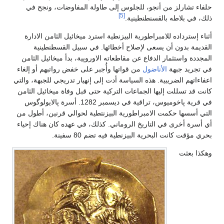
اء تشارلز من أنجو، للجلوس إلى طاولة المفاوضات، ونجح في
[5]
، في بلاطه بالقسنطنطينية.
اء إسترداده للامبراطورية البيزنطية استرد ميخائيل الثامن الادارة
ديمة بدون أن يسعى لإصلاح أخطائها. في سبيل القسطنطينية
جددة واستثمار الدفاع عن مقاطعاته الاوروپية، بدأ ميخائيل الثامن
تجريد جبهة
الأناضول
من قواتها وأُجبر على خفض رواتبهم أو إلغاء
اءاتهم الضريبية. هذه السياسة أدت إلى إنهيار تدريجي للجبهة، والتي
ت قد تسللت إليها الجماعات التركية حتى قبل وفاة ميخائيل الثامن
في قرية پاخوميوس، تراقية في ديسمبر 1282. أسرة پالايولوگوس
ي أسسها حكمت الامبراطورية البيزنتطية لحوالي قرنين، أطول من
أسرة أخرى في التاريخ الروماني. كذلك، في عهده كان هناك إحياء
 مؤقت كانت البحرية البيزنطية فيه تضم 80 سفينة.
ذا بعثت