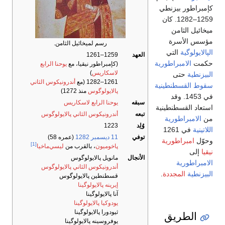
براطور بيزنطي
1259–1282. كان
ائيل الثامن
س الأسرة
رسم لميخائيل الثامن.
لايولوگية
التي
العهد
1259–1261
مت
الامبراطورية
(كإمبراطور نيقيا، مع
يوحنا الرابع
لاسكاريس
)
يزنطية
حتى
1261–1282 (مع
أندرونيكوس الثاني
ط القسطنطينية
پالايولوگوس
منذ 1272)
في 1453. وقد
سبقه
يوحنا الرابع لاسكاريس
عاد القسطنطينية
تبعه
أندرونيكوس الثاني پالايولوگوس
الامبراطورية
وُلِد
1223
تينية
في 1261
توفي
11 ديسمبر
1282
(عمره 58)
ّل
امبراطورية
[1]
پاخوميون
، بالقرب من
ليسي‌ماخيا
ا
إلى
الأنجال
مانويل پالايولوگوس
مبراطورية
أندرونيكوس الثاني پالايولوگوس
يزنطية
المجددة
.
قسطنطين پالايولوگوس
إيرينه پالايولوگينا
آنا پالايولوگينا
يودوكيا پالايولوگينا
ثيودورا پالايولوگينا
الطريق
يوفروسينه پالايولوگينا