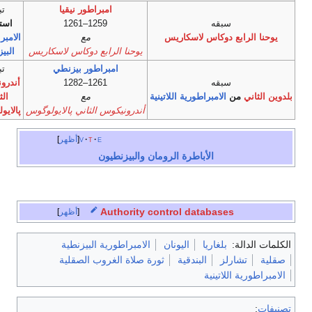
امبراطور نيقيا
تبعه
سبقه
1259–1261
استعادة
يوحنا الرابع دوكاس لاسكاريس
مع
الامبراطورية
يوحنا الرابع دوكاس لاسكاريس
البيزنطية
امبراطور بيزنطي
تبعه
سبقه
1261–1282
أندرونيكوس
وين الثاني
من
الامبراطورية اللاتينية
مع
الثاني
أندرونيكوس الثاني پالايولوگوس
پالايولوگوس
e
t
v
أظهر
الأباطرة الرومان والبيزنطيون
Authority control databases
أظهر
كلمات الدالة:
بلغاريا
اليونان
الامبراطورية البيزنطية
قلية
تشارلز
البندقية
ثورة صلاة الغروب الصقلية
لامبراطورية اللاتينية
نيفات
: