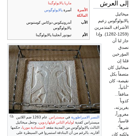
ى العرش
ماريا پالايولوگينا
الأسرة
أسرة
پالايولوگوس
ائيل
المالكة
ايولوگوس زعيم
الأب
أندرونيكوس دوكاس كومننوس
شراف المتذمرين
پالايولوگوس
(1259-1282). وإذا
الأم
تيودور أنجلينا پالايولوگينا
لنا أن
دق
ؤرخين
 إن
ائيل كان
فاً بكل
صة- كان
ياً،
قاً...
اً
يزته،
وراً،
النسر الامبراطورية
في
ميستراس
. عام 1263 ضم اللاتين
اً،
ميستراس كفدية
لوليام الثاني ڤيلهاردوين
، وجعل ميخائيل
اً".
الثالث پالايولوگوس من المدينة مقعد
لاستبدادية موريا
، حكمها
أقاربه، بالرغم من أن البنادقة استمروا في السيطرة على
نه كان