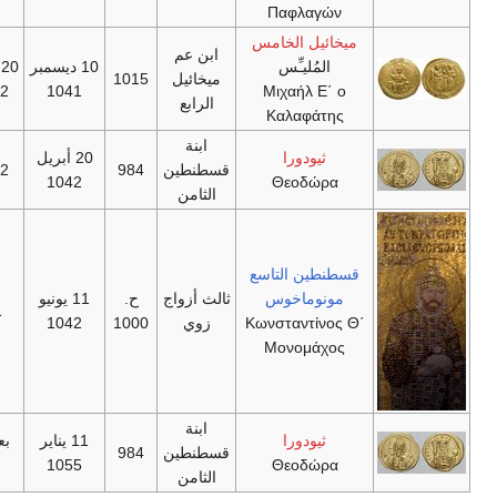
Παφλαγών
ميخائيل الخامس
ابن عم
24
المُليـِّس
10 ديسمبر
20 أبريل
ميخائيل
1015
أغسطس
1042
1041
Μιχαήλ Ε΄ ο
الرابع
1042
Καλαφάτης
ابنة
بعد 31
ثيودورا
20 أبريل
قسطنطين
984
1042
أغسطس
1042
Θεοδώρα
الثامن
1056
قسطنطين التاسع
مونوماخوس
ثالث أزواج
ح.
11 يونيو
11 يناير 1055
Κωνσταντίνος Θ΄
زوي
1000
1042
Μονομάχος
ابنة
ثيودورا
11 يناير
بعد 31 أغسطس
قسطنطين
984
1056
1055
Θεοδώρα
الثامن