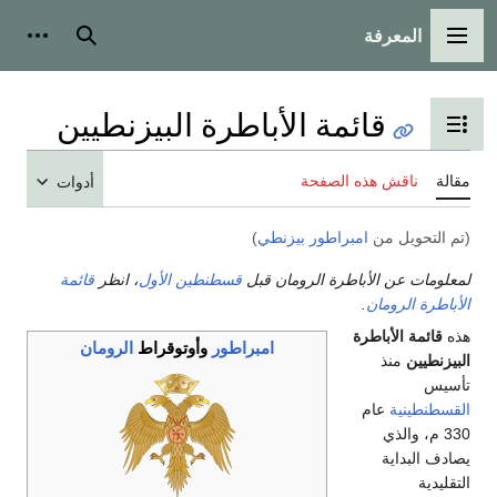
فة
رئيسية
بحث
أدوات شخصية
قائمة الأباطرة البيزنطيين
 جدول المحتويات
 هذه الصفحة
أدوات
من
امبراطور بيزنطي
)
الأباطرة الرومان قبل
قسطنطين الأول
، انظر
قائمة
مان
.
باطرة
امبراطور
وأوتوقراط
الرومان
ام
ي