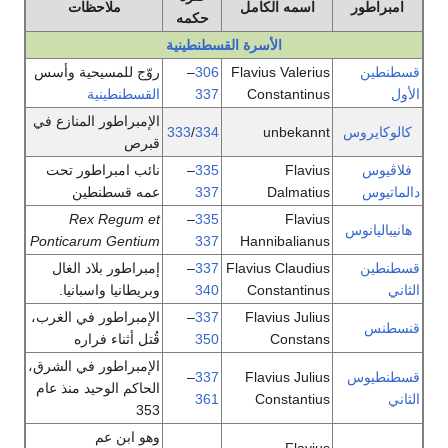
اسمه الكامل
ملاحظات
حكمه
الأسرة القسطنطينية
Flavius Valerius
306
–
روّج للمسيحية وأسس
Constantinus
337
القسطنطينية
الإمبراطور المنازع في
س
unbekannt
334
/
333
قبرص
Flavius
335
–
نائب امبراطور تحت
Dalmatius
337
عمه قسطنطين
Rex Regum et
–
335
Flavius
Ponticarum Gentium
337
Hannibalianus
Flavius Claudius
337
–
إمبراطور بلاد الغال
Constantinus
340
وبريطانيا واسبانيا.
Flavius Julius
337
–
الإمبراطور في الغرب،
Constans
350
قُتل أثناء فراره
الإمبراطور في الشرق،
–
337
Flavius Julius
الحاكم الوحيد منذ عام
361
Constantius
353
وهو ابن عم
Flavius