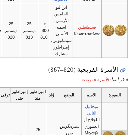
ابن ليو
الخامس
الأرمني،
ح.
25
25
قسطنطين
اسمه
800–
ديسمبر
ديسمبر
Unknown
Κωνσταντίνος
الأصلي:
820
813
810
سيمباتيوس،
إمبراطور
مشارك
لفريجية (820–867)
أسرة الفريجية
امبراطور
إمبراطور
الاسم
الوضع
وُلد
توفي
منذ
حتى
ميخائيل
الثاني
اللجلاج أو
العموري
ستراتگوس
،
25
Μιχαήλ
صهر