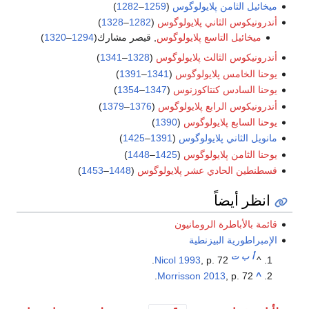
لثامن پلايولوگوس
(
1259
–
1282
)
س الثاني پلايولوگوس
(
1282
–
1328
)
يل التاسع پلايولوگوس
, قيصر مشارك(
1294
–
1320
)
س الثالث پلايولوگوس
(
1328
–
1341
)
امس پلايولوگوس
(
1341
–
1391
)
سادس كنتاكوزنوس
(
1347
–
1354
)
س الرابع پلايولوگوس
(
1376
–
1379
)
ابع پلايولوگوس
(
1390
)
ثاني پلايولوگوس
(
1391
–
1425
)
امن پلايولوگوس
(
1425
–
1448
)
الحادي عشر پلايولوگوس
(
1448
–
1453
)
يضاً
باطرة الرومانيون
رية البيزنطية
ت
Nicol 1993
, p. 72.
Morrisson 2013
, p.