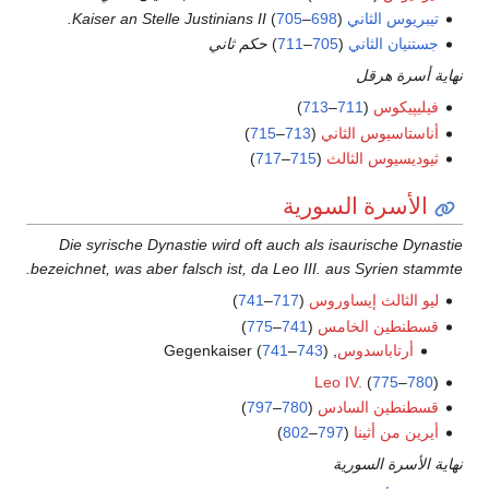
لثاني
(
698
–
705
)
Kaiser an Stelle Justinians II.
لثاني
(
705
–
711
)
حكم ثاني
رقل
س
(
711
–
713
)
س الثاني
(
713
–
715
)
 الثالث
(
715
–
717
)
ة السورية
Die syrische Dynastie wird oft auch als isauris
bezeichnet, was aber falsch ist, da Leo III. aus Syr
ث إيساوروس
(
717
–
741
)
 الخامس
(
741
–
775
)
اسدوس
, Gegenkaiser (
)
743
–
741
Leo IV.
(
7
 السادس
(
780
–
797
)
ثينا
(
797
–
802
)
السورية