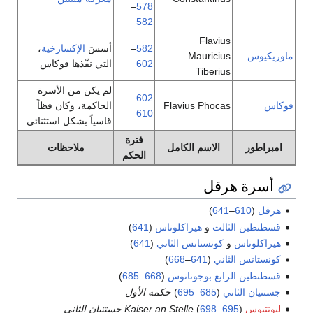
–
578
582
Flavius
582
–
أسسَ
الإكسارخية
،
Mauricius
602
التي نفّذها فوكاس
Tiberius
لم يكن من الأسرة
–
602
Flavius Phocas
الحاكمة، وكان فظاً
610
قاسياً بشكل استثنائي
فترة
الاسم الكامل
ملاحظات
الحكم
 هرقل
)
641
–
6
الثالث
و
هيراكلوناس
(
641
)
اس
و
كونستانس الثاني
(
641
)
الثاني
(
641
–
668
)
الرابع بوجوناتوس
(
668
–
685
)
لثاني
(
685
–
695
)
حكمه الأول
695
–
698
)
Kaiser an Stelle جستنيان الثاني.