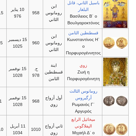
باسيل الثاني، قاتل
ابن
البلغار
10 يناير
رومانوس
958
15 ديسمبر 1025
976
Βασίλειος Β΄ ο
الثاني
Βουλγαροκτόνος
قسطنطين الثامن
ابن
Κωνσταντίνος Η΄
15 ديسمبر
رومانوس
960
15 نوفمبر 1028
1025
ο
الثاني
Πορφυρογέννητος
زوي
ابنة
ح.
15 نوفمبر
Ζωή η
قسطنطين
يونيو 1050
1028
978
Πορφυρογέννητη
الثامن
رومانوس الثالث
أرگيروس
أول أزواج
15 نوفمبر
968
11 أبريل 1034
Ρωμανός Γ΄
زوي
1028
Αργυρός
ميخائيل الرابع
الپفلاگوني
ثاني أزواج
11 أبريل
1010
10 ديسمبر 1041
Μιχαήλ Δ΄ ο
زوي
1034