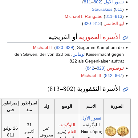
ول
(
802
–
811
)
Staurak
Michael I. Rangabe
(
8
مس
(
813
–
820
)
ة العمورية
أو الفريجية
Michael II.
(
820
–
829
), Sieger im Kamp
Kaisermac
توماس
, den Slawen, der von 820 bis
822 als Gegenkaiser
)
842
–
829
(
Michael III.
(
8
لنقفورية (802–813)
امبراطور
إمبراطور
الاسم
الوضع
وُلد
توفي
منذ
حتى
نقفور الأول
اللوگوثيته
اللوگوثيته
31
26
غير
26 يوليو
Νικηφόρος
العام
(وزير
أكتوبر
يوليو
معروف
811