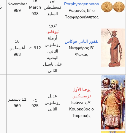
ابن
15
November
Porphyrogennetos
قسطنطين
March
15 March 963
959
Ρωμανός Β΄ ο
السابع
938
Πορφυρογέννητος
تزوج
ثيوفانو
،
أرملة
نقفور الثاني فوكاس
16
رومانوس
Νικηφόρος Β΄
c. 912
أغسطس
969
الثاني،
963
Φωκάς
الوصية
على باسيل
الثاني
يوحنا الأول
تزيمسكس
عديل
ح.
11 ديسمبر
Iωάννης Α΄
رومانوس
10 يناير 976
969
925
Κουρκούας ο
الثاني
Τσιμισκής