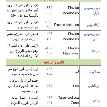
الإمبراطور في الشرق،
–
379
Flavius
آخر حاكم للإمبراطورية
395
Theodosius
بأكملها منذ عام 394
395
–
الإمبراطور في الشرق،
Flavius Arcadius
408
ابن ثيودوسيوس
Flavius
408
–
قيصر في الشرق، نشر
Theodosius
450
شريعة ثيودوسيوس
الإمبراطور في الشرق،
–
450
Flavius
وهو عضو بالزواج من
457
Marcianus
الأسرة الحاكمة
الأسرة التراقية
457
–
أول إمبراطور يتوج من
ليو
474
قبل شخصية كنسية
حفيد ليو الأول، توفي
Leo
474
بعد 10 أشهر فقط من
توليه منصبه
Tarasicodissa
474
–
إساوري
، قبول نهاية
Zeno
491
الإمبراطورية الغربية