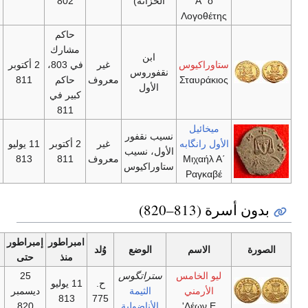
Α΄ ο
الخزانة)
802
811
Λογοθέτης
حاكم
مشارك
ابن
11
ستاوراكيوس
غير
في 803،
2 أكتوبر
نقفوروس
يناير
Σταυράκιος
معروف
حاكم
811
الأول
812
كبير في
811
ميخائيل
نسيب نقفور
11
الأول رانگابه
غير
2 أكتوبر
11 يوليو
الأول، نسيب
يناير
Μιχαήλ Α΄
معروف
811
813
ستاوراكيوس
844
Ραγκαβέ
ة (813–820)
امبراطور
إمبراطور
الاسم
الوضع
وُلد
توفي
منذ
حتى
ليو الخامس
ستراتگوس
25
25
ح.
11 يوليو
الأرمني
الثيمة
ديسمبر
ديسمبر
813
775
Λέων Ε'
الأناضولية
820
820