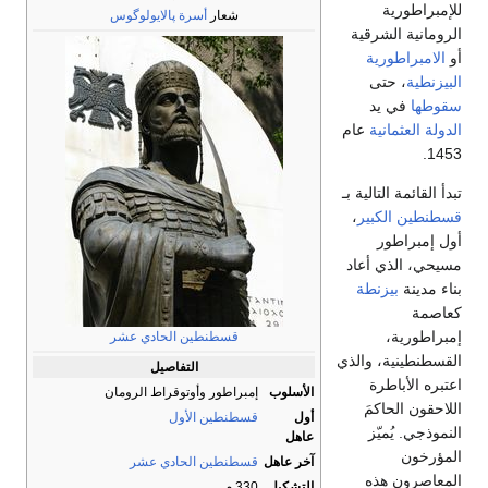
شعار
أسرة پالايولوگوس
رقية
ية
ى
د
ية
عام
الية بـ
بير
،
أعاد
نطة
قسطنطين الحادي عشر
 والذي
التفاصيل
ة
الأسلوب
إمبراطور وأوتوقراط الرومان
مَ
أول
قسطنطين الأول
ّز
عاهل
آخر عاهل
قسطنطين الحادي عشر
ذه
التشكيل
330 م