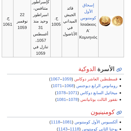
كإمبراطور
إسحاق
قائد
متنافس،
الأول
الجيش
امبراطور
22
كومننوس
ح.
ح.
الميداني
وحيد منذ
نوفمبر
1061
1005
Ισαάκιος
في
31
1059
Α΄
الأناضول
أغسطس
Κομνηνός
1057،
تنازل في
1059
رة
الدوكية
 العاشر دوكاس
(
1059
–
1067
)
الرابع ديوجنس
(
1068
–
1071
)
لسابع دوكاس
(
1071
–
1078
)
الث بوتانياتس
(
1078
–
1081
)
نيون
الأول كومننوس
(
1081
–
1118
)
اني كومننوس
(
1118
–
1143
)