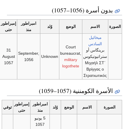
 (1056–1057)
امبراطور
إمبراطور
الاسم
الوضع
وُلد
توفي
منذ
حتى
يخائيل
لسادس
Court
ينگاس أو
31
c.
September,
bureaucrat,
تيوتيكوس
Unknown
August
1059
1056
military
1057
Μιχαήλ 
logothete
Βρίγγας
Στρατιωτ
لكومننية (1057–1059)
امبراطور
إمبراطور
الاسم
الوضع
وُلد
توفي
منذ
حتى
5 يونيو
1057