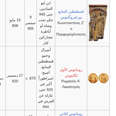
ابن ليو
السادس،
قسطنطين السابع
حتى 945
پورفيروگنتوس
9
حكم تحت
15 مايو
Κωνσταντίνος Ζ΄
سبتمبر
9 نوفمبر 959
وصاة أو
908
905
ο
أباطرة
Πορφυρογέννητος
مشاركين
كبار
أميرال
وحمو
قسطنطين
السابع،
رومانوس الأول
أصبح
16
لكاپنوس
17 ديسمبر
15 June
امبراطوراً
c. 870
ديسمبر
948
920
Ρωμανός Α΄
أكبر في
944
Λεκαπηνός
920 حتى
تنازله عن
العرش في
944
رومانوس الثاني