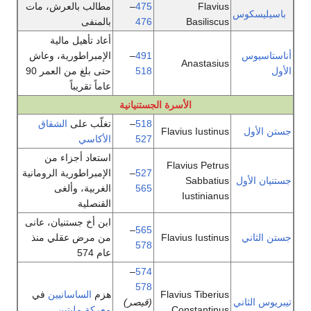
Flavius
475
–
مطالب بالعرش، مات
س
Basiliscus
476
بالمنفى
أعاد تأهيل مالية
491
–
الإمبراطورية، وعاش
Anastasius
518
حتى بلغ من العمر 90
عاماً تقريباً
الأسرة الجستنيانية
518
–
تغلّب على
الشقاق
Flavius Iustinus
527
الأكاسي
استعاد أجزاء من
Flavius Petrus
527
–
الإمبراطورية الرومانية
ل
Sabbatius
565
الغربية، وألغى
Iustinianus
القنصلية
ابن أخ جستنيان، عانى
–
565
Flavius Iustinus
من مرض عقلي منذ
578
عام 574
–
574
578
Flavius Tiberius
هزم
الساسانيين
في
ني
(قيصر)
Constantinus
معركة مليتين