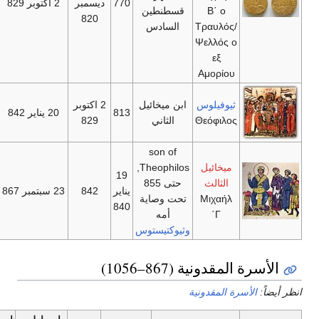
770
ديسمبر
2 اكتوبر 829
Β΄ ο
قسطنطين
820
Τραυλός/
السادس
Ψελλός ο
εξ
Αμορίου
ثيوفيلوس
ابن ميخائيل
2 اكتوبر
813
20 يناير 842
Θεόφιλος
الثاني
829
son of
ميخائيل
Theophilos,
19
الثالث
حتى 855
يناير
842
23 سبتمبر 867
Μιχαήλ
تحت وصاية
840
Γ΄
أمه
وثيوكتيستوس
لمقدونية (867–1056)
أسرة المقدونية