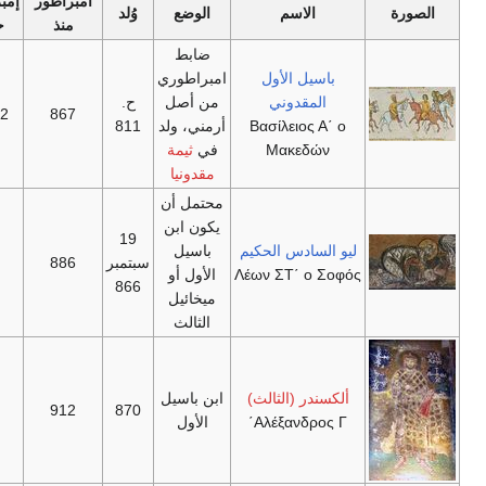
امبراطور
إمبراطور
الاسم
الوضع
وُلد
توفي
منذ
حتى
ضابط
باسيل الأول
امبراطوري
المقدوني
من أصل
ح.
867
2 أغسطس 886
Βασίλειος Α΄ ο
أرمني، ولد
811
Μακεδών
في
ثيمة
مقدونيا
محتمل أن
يكون ابن
19
ليو السادس الحكيم
باسيل
سبتمبر
886
11 مايو 912
Λέων ΣΤ΄ ο Σοφός
الأول أو
866
ميخائيل
الثالث
ألكسندر (الثالث)
ابن باسيل
913
912
870
Αλέξανδρος Γ΄
الأول