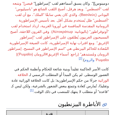
وكان يسبق أسماءهم لقب "إمبراطور]"
قيصر]" ويتبعه
 وبعد هرقل، أصبح اللقب الشائع هو "باسيليوس"
اليوناني (Βασιλεύς)، والذي كان يعني سابقًا "الملك"، مع أن لقب
يُستخدم بشكل أقل. بعد تأسيس الإمبراطورية
قدسة المنافسة في أوروبا الغربية، ازداد استخدام لقب
"أوتوقراطور" (باليونانية: Αὐτοκράτωρ). وفي القرون اللاحقة، أصبح
غربيون يُطلقون على الإمبراطور لقب "إمبراطور
 اقتراب نهاية الإمبراطورية، كانت الصيغة الإمبراطورية
اكم البيزنطي هي "اسم الإمبراطور في المسيح، إمبراطور
الرومان ومُستبدهم" (راجع: أسماء الإغريق#الرومان (Ῥωμαῖοι)|
[2]
روم
).
حاكمة تقليداً وبنية شائعة للحكام وأنظمة الحكم في
ى. لم يكن المبدأ أو المتطلب الرسمي لـ
الخلافة
من حكم الإمبراطورية؛ بل كانت الخلافة الوراثية عادة
ارس كعادة وتتمتع ببعض الشعور بالشرعية، ولكن ليس كـ
[1]
تطلب لا ينتهك للمنصب في ذلك الوقت.
طرة البيزنطيون
فترة