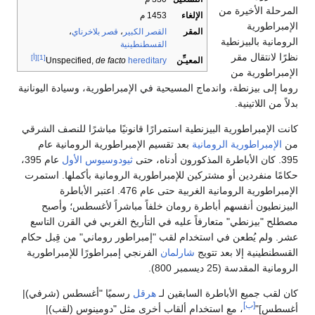
يرة من
الإلغاء
1453 م
المقر
القصر الكبير
،
قصر بلاخرناي
،
يزنطية
القسطنطينية
مقر
[1]
[أ]
المعيـِّن
Unspecified,
de facto
hereditary
 من
طة، واندماج المسيحية في الإمبراطورية، وسيادة اليونانية
ية.
ورية البيزنطية استمرارًا قانونيًا مباشرًا للنصف الشرقي
رية الرومانية
بعد تقسيم الإمبراطورية الرومانية عام
ثيودوسيوس الأول
عام 395،
ن أو مشتركين للإمبراطورية الرومانية بأكملها. استمرت
الإمبراطورية الرومانية الغربية حتى عام 476. اعتبر الأباطرة
نفسهم أباطرة رومان خلفاً مباشراً لأغسطس؛ وأصبح
" متعارفاً عليه في التأريخ الغربي في القرن التاسع
عن في استخدام لقب "إمبراطور روماني" من قِبل حكام
لا بعد تتويج
شارلمان
الفرنجي إمبراطورًا للإمبراطورية
يسمبر 800).
الأباطرة السابقين لـ
هرقل
رسميًا "أغسطس (شرفي)|
، مع استخدام ألقاب أخرى مثل "دومينوس (لقب)|