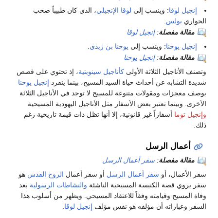
إنجيل لوقا
: وينسب إلى
لوقا الإنجيلي
، الذي كان طبيباً صحب
الحواري
بولس
.
مقالة مفصلة
:
إنجيل لوقا
إنجيل يوحنا
: وينسب إلى
يوحنا بن زبدي
.
مقالة مفصلة
:
إنجيل يوحنا
وتصنف الأناجيل الثلاثة الأولى
كأناجيل سينوبتية
، إذ تحتوي على قصص
شديدة التشابه عن أحداث حياة السيد المسيح، بينما ينفرد
إنجيل يوحنا
بوصف معجزات ومقولات متنوعة للمسيح لا توجد في الأناجيل الثلاثة
الأخرى. وبينما تعتبر بعض الأسفار مثل الأناجيل اليهودية المسيحية
وإنجيل توما
أسفاراً غير قانونية، إلا أنها تظل ذات قيمة تاريخية رغم
ذلك.
أعمال الرسل
مقالة مفصلة
:
سفر أعمال الرسل
سفر الأعمال، أو
سفر أعمال الرسل
أو سفر أعمال
الروح القدس
هو
سفر يروي قصة الكنيسة المسيحية الناشئة
والنشاطات الرسولية
بعد
وفاة المسيح وقيامته وفقاً للاعتقاد المسيحي. ويظهر من أسلوب هذا
السفر وعباراته أن مؤلفه هو نفس مؤلف
إنجيل لوقا
.