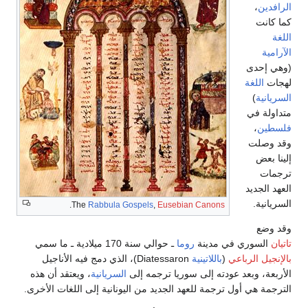
الرافدين
،
كما كانت
اللغة
الآرامية
(وهي إحدى
لهجات
اللغة
السريانية
)
متداولة في
فلسطين
،
وقد وصلت
إلينا بعض
ترجمات
العهد الجديد
السريانية.
.
The
Rabbula Gospels
,
Eusebian Canons
وقد وضع
تاتيان
السوري في مدينة
روما
ـ حوالي سنة 170 ميلادية ـ ما سمي
بالإنجيل الرباعي
(
باللاتينية
Diatessaron)، الذي دمج فيه الأناجيل
الأربعة، وبعد عودته إلى سوريا ترجمه إلى
السريانية
، ويعتقد أن هذه
الترجمة هي أول ترجمة للعهد الجديد من اليونانية إلى اللغات الأخرى.