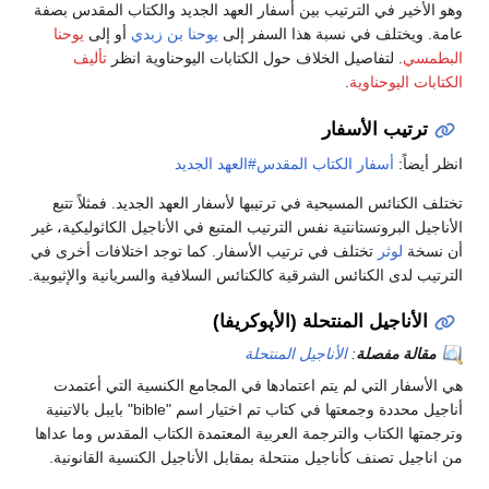
وهو الأخير في الترتيب بين أسفار العهد الجديد والكتاب المقدس بصفة
عامة. ويختلف في نسبة هذا السفر إلى
يوحنا بن زبدي
أو إلى
يوحنا
البطمسي
. لتفاصيل الخلاف حول الكتابات اليوحناوية انظر
تأليف
الكتابات اليوحناوية
.
ترتيب الأسفار
انظر أيضاً:
أسفار الكتاب المقدس#العهد الجديد
تختلف الكنائس المسيحية في ترتيبها لأسفار العهد الجديد. فمثلاً تتبع
الأناجيل البروتستانتية نفس الترتيب المتبع في الأناجيل الكاثوليكية، غير
أن نسخة
لوثر
تختلف في ترتيب الأسفار. كما توجد اختلافات أخرى في
الترتيب لدى الكنائس الشرقية كالكنائس السلافية والسريانية والإثيوبية.
الأناجيل المنتحلة (الأپوكريفا)
مقالة مفصلة
:
الأناجيل المنتحلة
هي الأسفار التي لم يتم اعتمادها في المجامع الكنسية التي أعتمدت
أناجيل محددة وجمعتها في كتاب تم اختيار اسم "bible" بايبل بالاتينية
وترجمتها الكتاب والترجمة العربية المعتمدة الكتاب المقدس وما عداها
من اناجيل تصنف كأناجيل منتحلة بمقابل الأناجيل الكنسية القانونية.