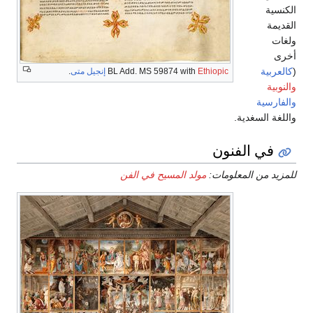
الكنسية
القديمة
ولغات
أخرى
(
كالعربية
Ethiopic
BL Add. MS 59874 with
إنجيل متى
.
والنوبية
والفارسية
واللغة السغدية.
في الفنون
للمزيد من المعلومات:
مولد المسيح في الفن