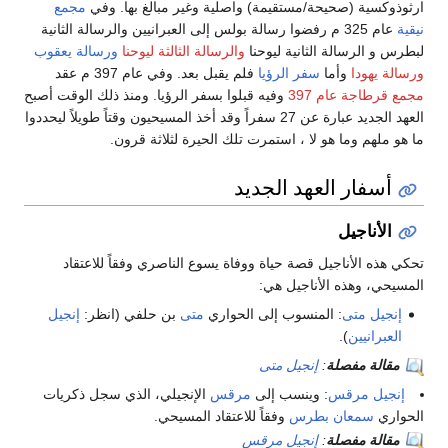
ارثوذوكسية (صحيحة/مستقيمة) واصلية وغير مبالغ بها. وفي
مجمع
نيقية
عام 325 م رفضوا رسالة بولس إلى العبرانيين والرسالة الثانية
لبطرس و الرسالة الثانية ليوحنا
والرسالة الثالثة ليوحنا
ورسالة يعقوب
ورسالة يهودا
وأما
سفر الرؤيا
فلم يقبل بعد. وفي عام 397 م عقد
مجمع قرطاجة عام 397
وفيه قبلوا بسفر الرؤيا. ومنذ ذلك الوقت أصبح
العهد الجديد عبارة عن 27 سفراً وقد أخذ المسيحيون وقتاً طويلاً ليحددوا
ما هو ملهم وما هو لا ، استمرت تلك الحيرة لثلاثة قرون.
أسفار العهد الجديد
الأناجيل
تحكي هذه الأناجيل قصة حياة ووفاة يسوع الناصري وفقاً للاعتقاد
المسيحي، وهذه الأناجيل هي:
إنجيل متى
: المنسوب إلى الحواري
متى
بن حلفي (انظر:
إنجيل
العبرانيين
).
مقالة مفصلة
:
إنجيل متى
إنجيل مرقس
: وينسب إلى
مرقس
الإنجيلي، الذي سجل ذكريات
الحواري
سمعان بطرس
وفقاً للاعتقاد المسيحي.
مقالة مفصلة
:
إنجيل مرقس