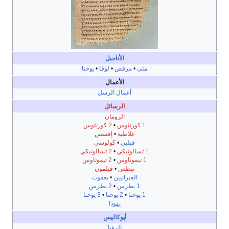
الأناجيل
متى
•
مرقص
•
لوقا
•
يوحنا
الأعمال
أعمال الرسل
الرسائل
الرومان
1 كورنثوس
•
2 كورنثوس
غلاطية
•
إفسس
فيلپي
•
كولوسي
1 تسالونيكي
•
2 تسالونيكي
1 تيموثاوس
•
2 تيموثاوس
تيطس
•
فيلمون
العبرانيين
•
يعقوب
1 بطرس
•
2 بطرس
1 يوحنا
•
2 يوحنا
•
3 يوحنا
يهوذا
أپوكالپس
الرؤيا