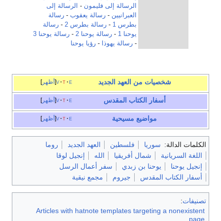
الرسالة إلى فليمون
-
الرسالة إلى
العبرانيين
-
رسالة يعقوب
-
رسالة
بطرس 1
-
رسالة بطرس 2
-
رسالة
يوحنا 1
-
رسالة يوحنا 2
-
رسالة يوحنا 3
-
رسالة يهوذا
-
رؤيا يوحنا
شخصيات من العهد الجديد
e
t
v
أظهر
أسفار
الكتاب المقدس
e
t
v
أظهر
مواضيع
مسيحية
e
t
v
أظهر
الكلمات الدالة:
سوريا
فلسطين
العهد الجديد
روما
اللغة السريانية
شمال أفريقيا
الله
إنجيل لوقا
إنجيل يوحنا
يوحنا بن زبدي
سفر أعمال الرسل
أسفار الكتاب المقدس
جيروم
مجمع نيقية
تصنيفات
:
Articles with hatnote templates targeting a nonexistent
page