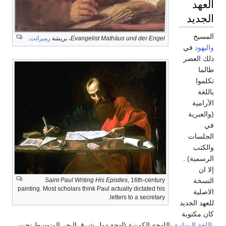
العهد
الجديد
المسيح
Evangelist Mathäus und der Engel
، بريشة
رمبرانت
.
واليهود
في
ذلك العصر
طالما
تكلموا
باللغة
الآرامية
(والعبرية
في
الجلسات
والكتب
الرسمية) .
إلا ان
Saint Paul Writing His Epistles
, 16th-century
النسخة
painting. Most scholars think Paul actually dictated his
الاصلية
letters to a secretary.
للعهد الجديد
كان مكتوبة
باللغة اليونانية
باللهجة الكوينية (لهجة دول شرق البحر المتوسط تحت