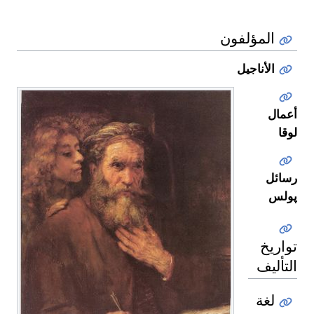
المؤلفون
الأناجيل
أعمال
لوقا
رسائل
پولس
تواريخ
التأليف
لغة