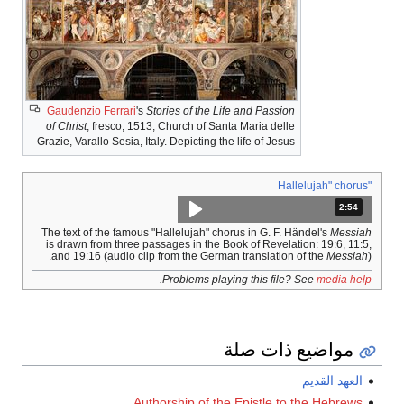
Gaudenzio Ferrari
's
Stories of the Life and Passion
of Christ
, fresco, 1513, Church of Santa Maria delle
Grazie, Varallo Sesia, Italy. Depicting the life of Jesus
"Hallelujah" chorus
2:54
المدة: دقائق و 54 ثواني.
The text of the famous "Hallelujah" chorus in G. F. Händel's
Messiah
is drawn from three passages in the Book of Revelation: 19:6, 11:5,
and 19:16 (audio clip from the German translation of the
Messiah
).
.
Problems playing this file? See
media help
مواضيع ذات صلة
العهد القديم
Authorship of the Epistle to the Hebrews