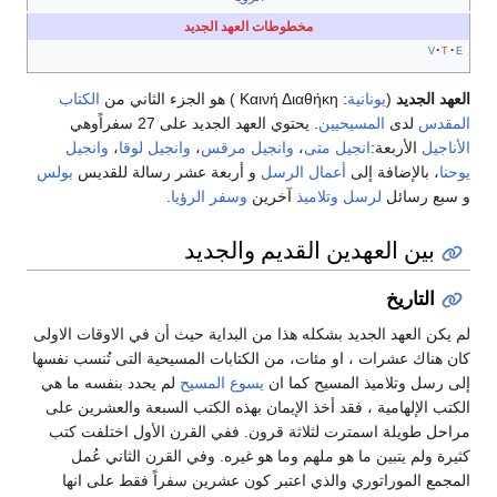
مخطوطات العهد الجديد
v
t
e
العهد الجديد
(
يونانية
: Καινή Διαθήκη ) هو الجزء الثاني من
الكتاب
المقدس
لدى
المسيحيين
. يحتوي العهد الجديد على 27 سفراًوهي
الأناجيل
الأربعة:
انجيل متى
،
وانجيل مرقس
،
وانجيل لوقا
،
وانجيل
يوحنا
، بالإضافة إلى
أعمال الرسل
و أربعة عشر رسالة للقديس
بولس
و سبع رسائل
لرسل
وتلاميذ
آخرين
وسفر الرؤيا
.
بين العهدين القديم والجديد
التاريخ
لم يكن العهد الجديد بشكله هذا من البداية حيث أن في الاوقات الاولى
كان هناك عشرات ، او مئات، من الكتابات المسيحية التى تُنسب نفسها
إلى رسل وتلاميذ المسيح كما ان
يسوع
المسيح
لم يحدد بنفسه ما هي
الكتب الإلهامية ، فقد أخذ الإيمان بهذه الكتب السبعة والعشرين على
مراحل طويلة اسمترت لثلاثة قرون. ففي القرن الأول اختلفت كتب
كثيرة ولم يتبين ما هو ملهم وما هو غيره. وفي القرن الثاني عُمل
المجمع الموراتوري والذي اعتبر كون عشرين سفراً فقط على انها