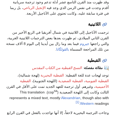
وقد ظهرت منذ القرن التاسع عشر أدلة تدعم وجود ترجمة سريانية
أقدم وجدت في نفس الزمن الذي وجد فيه
الإنجيل الرباعي
، بل ربما
في فترة سابقة عليه، وكانت تحتوي على الأناجيل الأربعة.
اللاتينية
ترجمت الأناجيل إلى اللاتينية في شمال أفريقيا في الربع الأخير من
القرن الثاني الميلادي، ثم ظهرت بعدها بعض الترجمات اللاتينية الغربية،
والتي راجعها
جيروم
فيما بعد وما زال بين أيدينا إلى اليوم 8 آلاف نسخة
من تلك المراجعة المسماة
بالڤولگاتا
.
القبطية
مقالة مفصلة
:
النسخ القبطية من الكتاب المقدس
توجد لهجات عدة للغة القبطية:
القبطية البحيرية
(لهجة شمالية)،
القبطية الفيومية
،
القبطية الصعيدية
(اللهجة الجنوبية)،
القبطية
الأخميمية
، وغيرهم. أول ترجمة للعهد الجديد تمت على الأقل في القرن
sa
الثالث وكانت إلى اللهجة الصعيدية (cop
). This translation
represents a mixed text, mostly
Alexandrian
, though also with
[1]
Western
readings.
وجاءت الترجمة البحيرية لاحقاً، إلا أنها تواجدت بالفعل في القرن الرابع