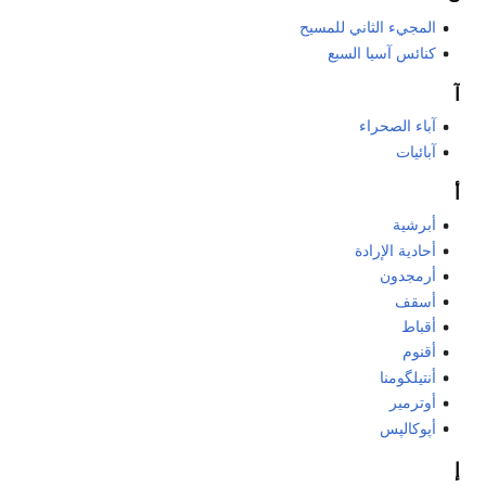
المجيء الثاني للمسيح
كنائس آسيا السبع
آ
آباء الصحراء
آبائيات
أ
أبرشية
أحادية الإرادة
أرمجدون
أسقف
أقباط
أقنوم
أنتيلگومنا
أوترمير
أپوكالپس
إ