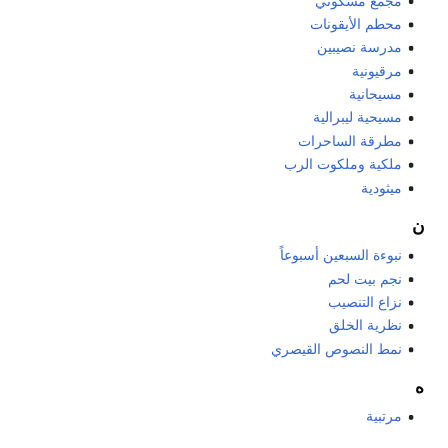
مجمع مسكوني
محطم الأيقونات
مدرسة نصيبين
مرقيونية
مسيحانية
مسيحية ليبرالية
مطرقة الساحرات
ملكية وملكوت الرب
ميثودية
ن
نبوءة السبعين أسبوعاً
نجم بيت لحم
نزاع التنصيب
نظرية الخلق
نمط النصوص القيصري
ه
مرتبية