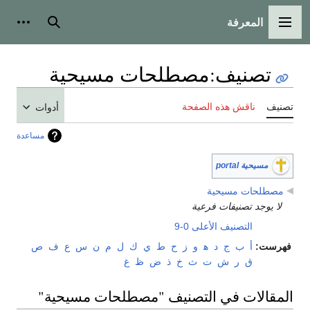
المعرفة
القائمة الرئيسية
بحث
أدوات
تصنيف
:
مصطلحات مسيحية
تصنيف
ناقش هذه الصفحة
أدوات
مساعدة
مسيحية portal
مصطلحات مسيحية
لا يوجد تصنيفات فرعية
التصنيف الأعلى
0-9
فهرست:
أ
ب
ج
د
ﻫ
و
ز
ح
ط
ي
ك
ل
م
ن
س
ع
ف
ص
ق
ر
ش
ت
ث
خ
ذ
ض
ظ
غ
المقالات في التصنيف "مصطلحات مسيحية"