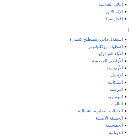
إعلان القداسة
الإله الابن
إڤخارستيا
ا
استقلال ذاتي (مصطلح كنسي)
اضطهاد ديوكلتيانوس
الآباء القپادوق
الأراضي المقدسة
الأريوسية
الإنجيل
البيلكانية
الترنيمة
التوماوية
الثالوث
الحملات الصليبية الشمالية
الخطيئة الأصلية
الخمسينية
الدوناتية