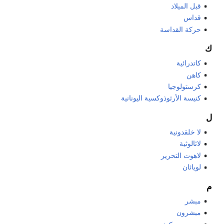
قبل الميلاد
قداس
حركة القداسة
ك
كاتدرائية
كاهن
كرستولوجيا
كنيسة الأرثوذوكسية اليونانية
ل
لا خلقدونية
لاثالوثية
لاهوت التحرير
لوياثان
م
مبشر
مبشرون