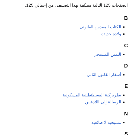
الصفحات 125 التالية مصنّفة بهذا التصنيف، من إجمالي 125.
B
الكتاب المقدس القانوني
ولادة جديدة
C
اليمين المسيحي
D
أسفار القانون الثاني
E
بطريركية القسطنطينية المسكونية
الرسالة إلى اللاذقيين
N
مسيحية لا طائفية
S