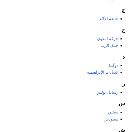
ج
جمعة الآلام
ح
حركة التقوى
حمل الرب
د
دوگما
الديانات الإبراهيمية
ر
رسائل بولس
س
سبتيون
سينودس
ش