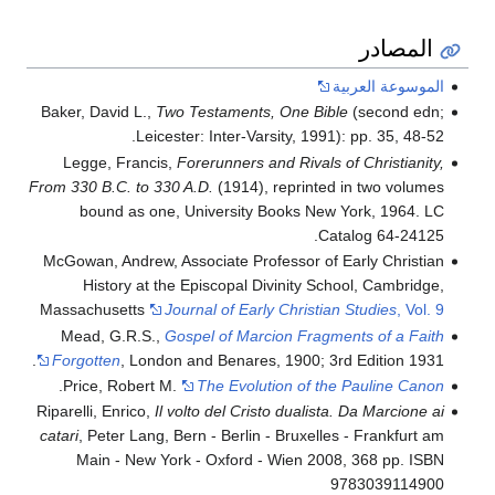
المصادر
الموسوعة العربية
Baker, David L.,
Two Testaments, One Bible
(second edn;
Leicester: Inter-Varsity, 1991): pp. 35, 48-52.
Legge, Francis,
Forerunners and Rivals of Christianity,
From 330 B.C. to 330 A.D.
(1914), reprinted in two volumes
bound as one, University Books New York, 1964. LC
Catalog 64-24125.
McGowan, Andrew, Associate Professor of Early Christian
History at the Episcopal Divinity School, Cambridge,
Massachusetts
Journal of Early Christian Studies
, Vol. 9
Mead, G.R.S.,
Gospel of Marcion Fragments of a Faith
Forgotten
, London and Benares, 1900; 3rd Edition 1931.
.
Price, Robert M.
The Evolution of the Pauline Canon
Riparelli, Enrico,
Il volto del Cristo dualista. Da Marcione ai
catari
, Peter Lang, Bern - Berlin - Bruxelles - Frankfurt am
Main - New York - Oxford - Wien 2008, 368 pp. ISBN
9783039114900