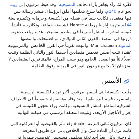
كفّره لمّا رآه يجاهر بآراء تخالف
المسيحية
، وقد هبط مرقيون إلى
روما
نحو عام
140م
، ولما شرع بتعليمها أقلق الرؤساء، فنشر رسالة يبين
فيها معتقده، فكانت سبباً في فصله من الكنيسة وحرمانه وتكفيره سنة
144م
متهمة إياه بالهرطقة Heretic فشايعته جماعته وتكاثرت، فأنشأ
كنيسة انتشرت انتشاراً سريعاً في مناطق مسيحية عدة، وبلغت دعوته
ذروتها في منتصف القرن الثاني الميلادي، ثم اضمحلت وامتصتها
المانوية
Manichaeism، وانتهت تقريباً في القرن الخامس. والمرقيونية
عقيدة تثبت أصلين قديمين متضادين أحدهما النور والثاني الظلمة وتثبت
أصلاً ثالثاً هو المعدل الجامع وهو سبب المزاج، فالمتنافرين المتضادين لا
يمتزجان إلا بجامع هو دون النور في المرتبة وفوق الظلمة.
الأسس
مثّلت الكنيسة التي أسسها مرقيون أكبر تهديد للكنيسة الرسمية،
واستمرت قوية فترة طويلة بعد وفاة مؤسسها، خصوصاً في الأطراف
الشرقية لمناطق انتشار المسيحية، وكانت وراء تعجيل الكنيسة في
إقرار الأناجيل الأربعة، وتثبيت المعتقد الرسمي في صيغته النهائية.
كان مرقيون ثنائي النزعة dualist وقد تأثر بالغنوصية أو العرفانية التي
كانت ترى أن المادة شرّ، وأن الخلاص يأتي عن طريق المعرفة
الروحية، وكان يعدّ أحد ثلاثة معلمين مسيحيين غنوصيين ظهروا في