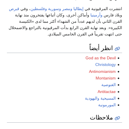
انتشرت المرقيونية في
إيطاليا
ومصر
وسورية
وفلسطين
، وفي
قبرص
وبلاد فارس
وأرمينيا
وأماكن أخرى، وكان أتباعها يفتخرون منذ نهاية
القرن الثاني بأن لديهم عدداً من الشهداء أكثر مما لدى «الكنيسة
الكبيرة». وبعد نهاية القرن الرابع بدأت المرقيونية بالتراجع والاضمحلال
حتى انتهت تقريباً في القرن الخامس الميلادي.
انظر أيضاً
God as the Devil
Christology
Antinomianism
Montanism
الغنوصية
Antitactae
المسيحية واليهودية
المورمونية
ملاحظات