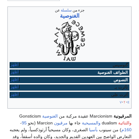
جزء من
سلسلة
عن
الغنوصية
أظهر
گنوسيس
أظهر
الطوائف الغنوصية
أظهر
النصوص
أظهر
تأثرت بـ
أظهر
أثرت على
v
t
e
المرقيونية
Marcionism عقيدة مركبة من
الغنوصية
Gonsticism
والثنائية
dualism
والمسيحية
جاء بها
مرقيون
Marcion (نحو
95
-
160م
) من سينوب
بآسيا
الصغرى، وكان مسيحياًً أرثوذكسياً، ولم يعجبه
التعارض الواضح بين العهدين القديم والجديد، وكان والده أسقفاً، وقد