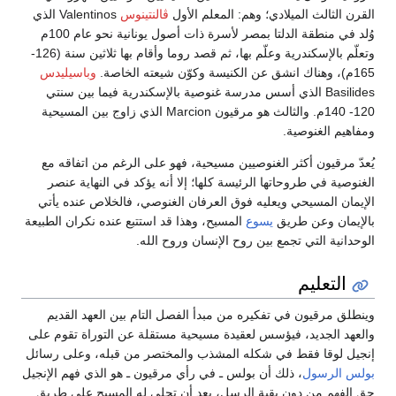
القرن الثالث الميلادي؛ وهم: المعلم الأول
ڤالنتينوس
Valentinos الذي
وُلد في منطقة الدلتا بمصر لأسرة ذات أصول يونانية نحو عام 100م
وتعلّم بالإسكندرية وعلّم بها، ثم قصد روما وأقام بها ثلاثين سنة (126-
165م)، وهناك انشق عن الكنيسة وكوّن شيعته الخاصة.
وباسيليدس
Basilides الذي أسس مدرسة غنوصية بالإسكندرية فيما بين سنتي
120- 140م. والثالث هو مرقيون Marcion الذي زاوج بين المسيحية
ومفاهيم الغنوصية.
يُعدّ مرقيون أكثر الغنوصيين مسيحية، فهو على الرغم من اتفاقه مع
الغنوصية في طروحاتها الرئيسة كلها؛ إلا أنه يؤكد في النهاية عنصر
الإيمان المسيحي ويعليه فوق العرفان الغنوصي، فالخلاص عنده يأتي
بالإيمان وعن طريق
يسوع
المسيح، وهذا قد استتبع عنده نكران الطبيعة
الوحدانية التي تجمع بين روح الإنسان وروح الله.
التعليم
وينطلق مرقيون في تفكيره من مبدأ الفصل التام بين العهد القديم
والعهد الجديد، فيؤسس لعقيدة مسيحية مستقلة عن التوراة تقوم على
إنجيل لوقا فقط في شكله المشذب والمختصر من قبله، وعلى رسائل
بولس الرسول
، ذلك أن بولس ـ في رأي مرقيون ـ هو الذي فهم الإنجيل
حق الفهم من دون بقية الرسل، بعد أن تجلى له المسيح على طريق