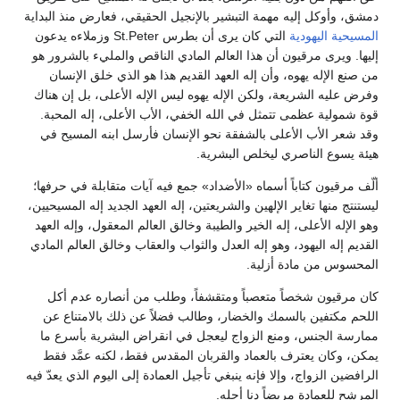
دمشق، وأوكل إليه مهمة التبشير بالإنجيل الحقيقي، فعارض منذ البداية
المسيحية
اليهودية
التي كان يرى أن بطرس St.Peter وزملاءه يدعون
إليها. ويرى مرقيون أن هذا العالم المادي الناقص والمليء بالشرور هو
من صنع الإله يهوه، وأن إله العهد القديم هذا هو الذي خلق الإنسان
وفرض عليه الشريعة، ولكن الإله يهوه ليس الإله الأعلى، بل إن هناك
قوة شمولية عظمى تتمثل في الله الخفي، الأب الأعلى، إله المحبة.
وقد شعر الأب الأعلى بالشفقة نحو الإنسان فأرسل ابنه المسيح في
هيئة يسوع الناصري ليخلص البشرية.
ألّف مرقيون كتاباً أسماه «الأضداد» جمع فيه آيات متقابلة في حرفها؛
ليستنتج منها تغاير الإلهين والشريعتين، إله العهد الجديد إله المسيحيين،
وهو الإله الأعلى، إله الخير والطيبة وخالق العالم المعقول، وإله العهد
القديم إله اليهود، وهو إله العدل والثواب والعقاب وخالق العالم المادي
المحسوس من مادة أزلية.
كان مرقيون شخصاً متعصباً ومتقشفاً، وطلب من أنصاره عدم أكل
اللحم مكتفين بالسمك والخضار، وطالب فضلاً عن ذلك بالامتناع عن
ممارسة الجنس، ومنع الزواج ليعجل في انقراض البشرية بأسرع ما
يمكن، وكان يعترف بالعماد والقربان المقدس فقط، لكنه عمَّد فقط
الرافضين الزواج، وإلا فإنه ينبغي تأجيل العمادة إلى اليوم الذي يعدّ فيه
المرشح للعمادة مريضاً دنا أجله.