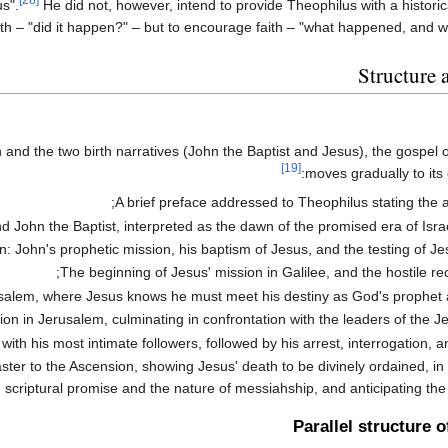
[28]
us".
He did not, however, intend to provide Theophilus with a historical
ith – "did it happen?" – but to encourage faith – "what happened, and wh
Structure 
 and the two birth narratives (John the Baptist and Jesus), the gospel 
[19]
:
moves gradually to its
A brief preface addressed to Theophilus stating the a
d John the Baptist, interpreted as the dawn of the promised era of Israel
: John's prophetic mission, his baptism of Jesus, and the testing of Jes
The beginning of Jesus' mission in Galilee, and the hostile rec
rusalem, where Jesus knows he must meet his destiny as God's prophet
ion in Jerusalem, culminating in confrontation with the leaders of the J
with his most intimate followers, followed by his arrest, interrogation, an
Easter to the Ascension, showing Jesus' death to be divinely ordained, in
 scriptural promise and the nature of messiahship, and anticipating the s
Parallel structure 