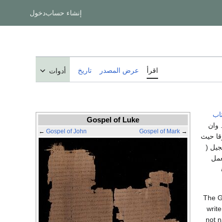
إنشاء حساب
دخول
اقرأ
عرض المصدر
تاريخ
أدوات
تاب
Gospel of Luke
 وان
←
Gospel of John
Gospel of Mark
→
قا حيث
انجيل (
عمل
ة
The G
writ
not n