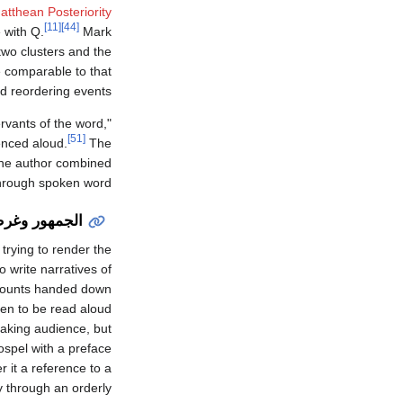
atthean Posteriority
[11]
[44]
 with Q.
Mark
wo clusters and the
 comparable to that
d reordering events.
rvants of the word,"
[51]
enced aloud.
The
 the author combined
hrough spoken word.
الجمهور وغرض
trying to render the
 write narratives of
accounts handed down
en to be read aloud
king audience, but
spel with a preface
 it a reference to a
ty through an orderly