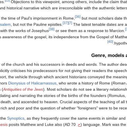
[ت]
es.
Objections to this viewpoint, among others, include the claim tha
nd historical narrative which are irreconcilable with the authentic letter
[36]
, the time of Paul's imprisonment in Rome,
but most scholars date t
[37]
[7]
usalem
, but not the Pauline epistles.
The latest tenable dates are 
[38]
 with the works of Josephus
or see them as a response to Marcion.
's awareness of the gospel, its independence from the Gospel of Matth
[40]
hypoth
Genre, models 
nder of the church and his successors in deeds and words. The author des
licitly criticises his predecessors for not giving their readers the spee
port, the vehicle through which ancient historians conveyed the meaning 
thors
Dionysius of Halicarnassus
, who wrote a history of Rome (
Roman A
 (
Antiquities of the Jews
). Most scholars do not see a literary relationshi
y dating and narrating the stories of the births of the founders (Romulus
r death, and ascended to heaven. Crucial aspects of the teaching of all
rich and poor and the question of whether "foreigners" were to be recei
 the
Synoptics
, as they frequently cover the same events in similar and
language. Mark was the ea
ح.
AD 70) and was used by the others, while the
posits Matthew and Luke also
esis