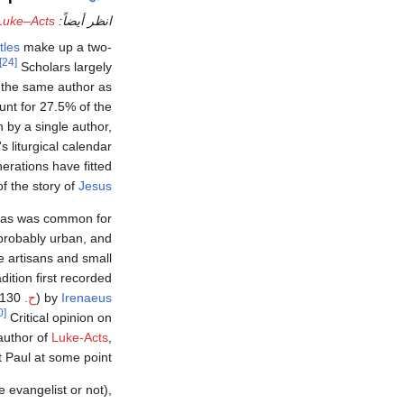
انظر أيضاً:
 Luke–Acts
tles
make up a two-
[24]
Scholars largely
o the same author as
nt for 27.5% of the
n by a single author,
 liturgical calendar
nerations have fitted
of the story of
Jesus
, as was common for
robably urban, and
e artisans and small
ition first recorded
Irenaeus
by
(
ح.
AD 130) he was the
[30]
Critical opinion on
author of
Luke-Acts
,
Paul at some point.
e evangelist or not),