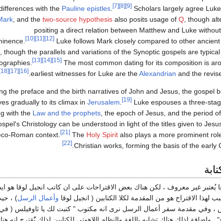
[7]
[8]
[9]
 differences with the
Pauline epistles
.
Scholars largely agree Luk
Mark
, and the
two-source hypothesis
also posits usage of
Q
, though al
positing a direct relation between Matthew and Luke without
[10]
[11]
[12]
minence.
Luke follows Mark closely compared to other ancient 
 though the parallels and variations of the Synoptic gospels are typical 
[13]
[14]
[15]
ographies.
The most common dating for its composition is a
[18]
[17]
[16]
.
earliest witnesses for Luke are the
Alexandrian
and the revi
ng the preface and the birth narratives of John and Jesus, the gospel b
[19]
es gradually to its climax in
Jerusalem
.
Luke espouses a three-stage
ng with the
Law and the prophets
, the epoch of Jesus, and the period of
ospel's Christology can be understood in light of the titles given to Jes
[21]
co-Roman context.
The
Holy Spirit
also plays a more prominent rol
[22]
Christian works, forming the basis of the early 
تابة
ا يُعتبر غير معروف ، لكن هناك بعض الاقتراحات على ان كاتب انجيل لوقا هو اي
 لهذا الاقتراح هو من المقدمة لكلا الكتابين ( انجيل لوقا
وأعمال الرسل
) ، حي
س ، وفي مقدمة سفر أعمال الرسل نرى انه مكتوب " كتبت لك يا ثاوفيلس ( في ك
. واضافة لذلك هناك تشابه باللغة والنظام اللاهوتي للكتابين لذلك يٌُقترح انه هن