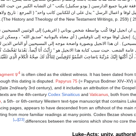
افقة تقريبا جميع الدارسين ( يودو سكنيل) يكتب " ان التشابه الكبير من حيث اللغ
جيل لوقا و اعمال الرسل " يدل على ان للكتابين كاتب واحد" ( المرجع : تاريخ ولا
 ان انجيل لوقا كُتب بواسطة شخص يوناني ( اغريقي) إلى الوثنيين المسيحيين ( 
. إنجيل لوقا موجه إلى ثاوفيلس ( أي معناه باليونانية "صديق الله" ، وممكن ان
ي) . ان هذا الانجيل وبصورة واضحة موجه إلى المسيحيين أو الناس الذين ل
 الشعب .حيث سبب كتابة هذا الانجيل هو " رَأَيْتُ أَنَا أَيْضاً، بَعْدَمَا تَفَحَّصْتُ كُل
ً، أَنْ أَكْتُبَهَا إِلَيْكَ مُرَتَّبَةً يَاصَاحِبَ السُّمُوِّ ثَاوُفِيلُسَ لِتَتَأَكَّدَ لَكَ صِحَّةُ الْكَلاَمِ الَّذِي تَل
4
ragment
𝔓
is often cited as the oldest witness. It has been dated from 
hough this dating is disputed.
Papyrus 75
(= Papyrus Bodmer XIV–XV) is
late 2nd/early 3rd century), and it includes an attribution of the Gospe
texts are the 4th-century
Codex Sinaiticus
and
Vaticanus
, both from th
e
, a 5th- or 6th-century Western text-type manuscript that contains Luk
acing pages, appears to have descended from an offshoot of the main m
ting from more familiar readings at many points. Codex Bezae shows 
[23]
[ب]
differences between the versions which show no core theol
Luke–Acts: unity, authors