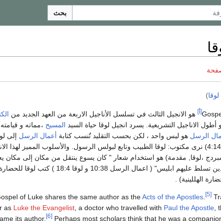
بحث
قا
صفحة
لوقا
)
[أ]
هو الانجيل الثالث في تسلسل الأناجيل الاربعة من العهد الجديد من
الك
طول الاناجيل التشريعية. يسرد انجيل لوقا حياة السيد
المسيح
،مماته و قيامته.
مال الرسل
هو ليس واحد ، لكن بحسب التقليد تٌنسب كتابة
أعمال الرسل
إلى لو
في رسالة كولوسي ( 4:14) نرى مكتوب: لوقا الطبيب وتابع لبولس الرسول. والأسلوب المميز لهذا ال
ردج ،لوقا, مقدمة) هو استخدام شعار " كان يسوع ينتقل من مكان إلى مكان ي
الخير ويشفي جميع الذين تسلط عليهم ابليس" ( اعمال الرسل 10:38 و لوقا 18:4 ) كتب لوقا للحضار
ضارة الهللينية) .
[5]
ospel of Luke shares the same author as the
Acts of the Apostles
.
Tra
er as
Luke the Evangelist
, a doctor who travelled with
Paul the Apostle
, 
[6]
ame its author.
Perhaps most scholars think that he was a companio