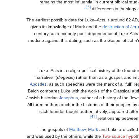
remains the most influential in current biblical studi
[35]
.
differences in theology a
The earliest possible date for Luke–Acts is around 62 AD
given its knowledge of Mark and the
destruction of Jer
century, as a minority posit dependence of Luke-Acts
mediate against this dating, such as the Gospel of John
Luke–Acts is a religio-political history of the fou
"narrative" (
diegesis
) rather than as a gospel, and imp
Apostles
, as such speeches were the mark of a "full" re
Balch compares Luke with the works of the Classical au
Jewish historian
Josephus
, author of a history of the Jews
All three authors anchor the histories of their peoples b
Each founder taught authoritatively, appeared afte
[42]
relationship between 
The gospels of
Matthew
,
Mark
and Luke are called
Two-source hypoth