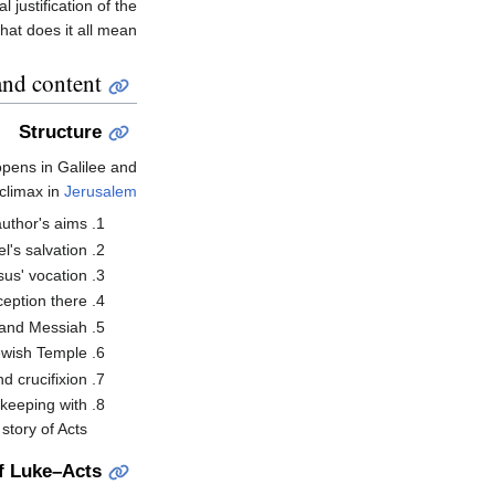
 justification of the
at does it all mean?"
and content
Structure
opens in Galilee and
 climax in
Jerusalem
uthor's aims;
's salvation;
us' vocation;
eption there;
 and Messiah;
ewish Temple;
d crucifixion;
 keeping with
tory of Acts.
of Luke–Acts