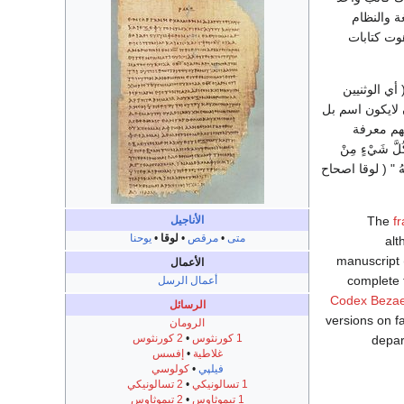
ة والنظام
هوت كتابات
أي الوثنيين
 لايكون اسم بل
هم معرفة
َّ شَيْءٍ مِنْ
َقَّيْتَهُ " ( لوقا اصحاح
الأناجيل
The
f
متى
•
مرقص
•
لوقا
•
يوحنا
alt
manuscript (
الأعمال
complete 
أعمال الرسل
Codex Beza
الرسائل
versions on f
الرومان
1 كورنثوس
•
2 كورنثوس
depar
غلاطية
•
إفسس
فيلپي
•
كولوسي
1 تسالونيكي
•
2 تسالونيكي
1 تيموثاوس
•
2 تيموثاوس