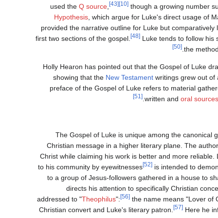
[43]
[10]
used the
Q source
,
though a growing number sup
Hypothesis
, which argue for Luke's direct usage of
provided the narrative outline for Luke but comparatively li
[48]
first two sections of the gospel.
Luke tends to follow his
[50]
the metho
Holly Hearon has pointed out that the Gospel of Luke dra
showing that the
New Testament
writings grew out of
preface of the Gospel of Luke refers to material gathe
[51]
written and
oral source
The Gospel of Luke is unique among the canonical go
Christian message in a higher literary plane. The autho
Christ while claiming his work is better and more reliable
[52]
to his community by eyewitnesses
is intended to demons
to a group of Jesus-followers gathered in a house to s
directs his attention to specifically Christian co
[56]
addressed to "
Theophilus
":
the name means "Lover of God
[57]
Christian convert and Luke's literary patron.
Here he inf