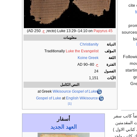
cite
pro
Papyrus 45
Luke 13:29–14:10 on
(
recto
;
ح.
AD 250)
sources,
معلومات
bi
الديانة
Christianity
المؤلف
Luke the Evangelist
Traditionally
Followi
اللغة
Koine Greek
mov
الفترة
ح.
80–90 AD
starti
الفصول
24
g
الآيات
1,151
Gre
النص الكامل
Wikisource
at Greek
Gospel of Luke
Gospel of Luke
at
English Wikisource
[1]
ضاً كاتب سفر
أسفار
ث المقدمتين
العهد الجديد
تابي الاول )
اك كاتب واحد