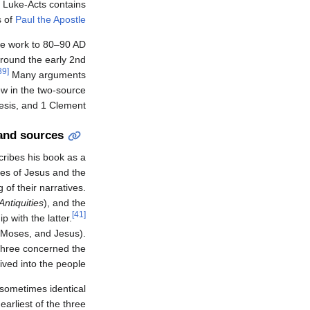
t Luke-Acts contains
s of
Paul the Apostle
he work to 80–90 AD
around the early 2nd
[39]
Many arguments
ew in the two-source
esis, and 1 Clement.
and sources
cribes his book as a
ches of Jesus and the
of their narratives.
ntiquities
), and the
[41]
p with the latter.
, Moses, and Jesus).
 three concerned the
ved into the people.
 sometimes identical
rliest of the three (