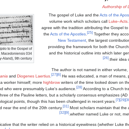
Authorship of
The gospel of Luke and the
Acts of the Apos
volume work which scholars call
Luke–Acts
.
agree with the tradition attributing the Gospel t
[25]
the
Acts of the Apostles
.
Together they accou
New Testament
, the largest contributio
providing the framework for both the Church's
iptio
to the Gospel of
and the historical outline into which later ge
x Macedoniensis 034
[26]
y-Aland), 9th century
.
their idea 
The author is not named in either volume
[27]
[6]
ania
and
Diogenes Laertius
.
He was educated, a man of means, p
a worker himself; more
highbrow
writers of the time looked down on th
[28]
and who were presumably Luke's audience.
According to a Church trad
three of the Pauline letters, but a scholarly consensus emphasizes
[7]
[29]
ological points, though this has been challenged in recent years.
[31]
d near the end of the 20th century.
Most scholars maintain that the 
[32]
[9]
whether named Luke or not, met 
cative that the writer relied on a historical eyewitness (whether Luke th