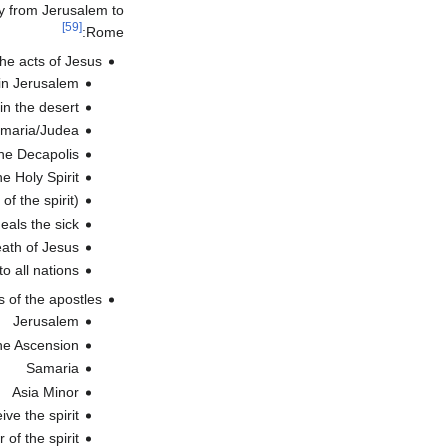
ity from Jerusalem to
[59]
Rome:
he acts of Jesus:
 in Jerusalem
in the desert
amaria/Judea
the Decapolis
e Holy Spirit
f the spirit)
eals the sick
ath of Jesus
o all nations
 of the apostles:
Jerusalem
the Ascension
Samaria
Asia Minor
ive the spirit
of the spirit