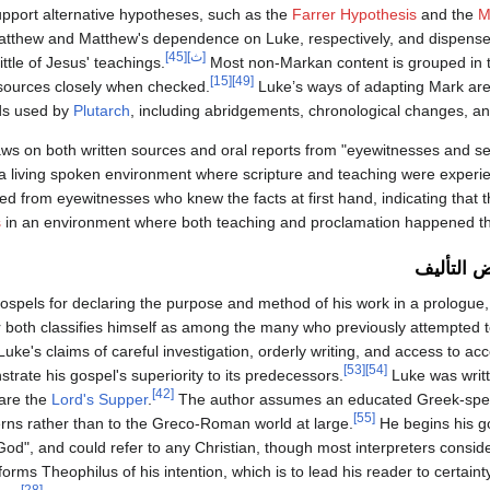
port alternative hypotheses, such as the
Farrer Hypothesis
and the
M
 Matthew and Matthew's dependence on Luke, respectively, and dispense
[ث]
[45]
ttle of Jesus' teachings.
Most non-Markan content is grouped in t
[15]
[49]
 sources closely when checked.
Luke’s ways of adapting Mark are
ds used by
Plutarch
, including abridgements, chronological changes, an
ws on both written sources and oral reports from "eyewitnesses and se
 a living spoken environment where scripture and teaching were experi
red from eyewitnesses who knew the facts at first hand, indicating that
s
in an environment where both teaching and proclamation happened t
 التأليف
spels for declaring the purpose and method of his work in a prologue, 
r both classifies himself as among the many who previously attempted to
. Luke's claims of careful investigation, orderly writing, and access to 
[53]
[54]
trate his gospel's superiority to its predecessors.
Luke was writt
[42]
hare the
Lord's Supper
.
The author assumes an educated Greek-spea
[55]
ncerns rather than to the Greco-Roman world at large.
He begins his go
", and could refer to any Christian, though most interpreters consider
orms Theophilus of his intention, which is to lead his reader to certain