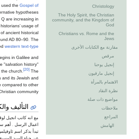
e used the
Gospel of
Christology
ternative hypotheses
The Holy Spirit, the Christian
 Q are increasing in
community, and the Kingdom of
God
historians’ usage of
of ancient historical
Christians vs. Rome and the
Jews
round AD 80–90. The
sed
western text-type
مقارنة مع الكتابات الأخرى
مرقص
egins in Galilee and
 "salvation history"
إنجيل يوحنا
[20]
 the church.
The
إنجيل مارقيون
us and its Jewish and
الاهتمام بالمرأة
e compared to other
نظرة النقاد
Christian community.
مواضيع ذات صلة
التأليف والك
ملاحظات
المراجع
مع انه كاتب انجيل لوق
اعمال الرسل . أهم سبب
الهامش
تبدأ بذكر اسم ثاوفيل
عن حياة السيد المسيح" 