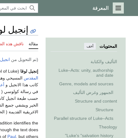
المعرفة
القائمة الرئيسية
إنجيل لو
مقالة
ناقش هذه ال
المحتويات
أخف
(تم التحويل من
انجيل 
التأليف والكتابة
Luke–Acts: unity, authorship
إنجيل لوقا
(Gospel of Luke
and date
المقدس
المسيحي وهو أ
Genre, models and sources
كاتب هذا الانجيل و
أع
الجمهور وغرض التأليف
حسب طبعة انجيل كامب
Structure and content
Structure
الاغريقية القديمة ( الح
Parallel structure of Luke–Acts
dition identifies the
Theology
though the text does
Luke's "salvation history"
n of
Paul
, but others