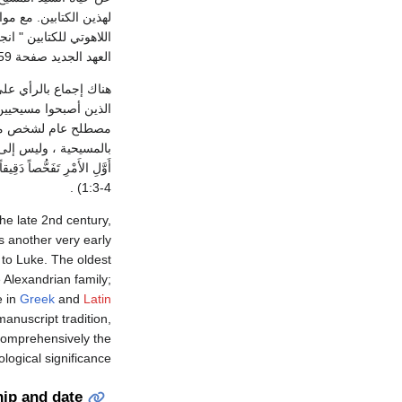
لهذين الكتابين. مع مو
اللاهوتي للكتابين " ان
العهد الجديد صفحة 259 ) (The History and Theology of the New Testament Writings, p. 259).
هناك إجماع بالرأي على
الذين أصبحوا مسيحيين)
مصطلح عام لشخص مسيح
بالمسيحية ، وليس إلى عامة
أَوَّلِ الأَمْرِ تَفَحُّصاً دَقِيقا
4-1:3) .
the late 2nd century,
 another very early
l to Luke. The oldest
e Alexandrian family;
e in
Greek
and
Latin
anuscript tradition,
comprehensively the
ogical significance.
hip and date