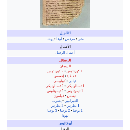
الأناجيل
متى
•
مرقص
•
لوقا
•
يوحنا
الأعمال
أعمال الرسل
الرسائل
الرومان
1 كورنثوس
•
2 كورنثوس
غلاطية
•
إفسس
فيلپي
•
كولوسي
1 تسالونيكي
•
2 تسالونيكي
1 تيموثاوس
•
2 تيموثاوس
تيطس
•
فيلمون
العبرانيين
•
يعقوب
1 بطرس
•
2 بطرس
1 يوحنا
•
2 يوحنا
•
3 يوحنا
يهوذا
أپوكالپس
الرؤيا