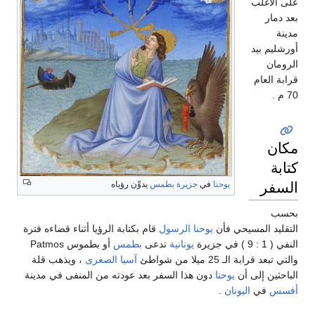
على الأغلب
بعد دمار
مدينة
أورشليم بيد
الرومان
قرابة العام
70 م .
مكان
كتابة
السفر
يوحنا
في
جزيرة بطمس
يدوِّن رؤياه
بحسب
التقليد المسيحي فأن
يوحنا الرسول
قام بكتابة الرؤيا أثناء قضاءه فترة
النفي ( 1 : 9 ) في جزيرة
يونانية
تدعى
بطمس
أو بطموس Patmos
والتي تبعد قرابة الـ 25 ميلا من شواطئ
آسيا الصغرى
، ويذهب قلة
الباحثين إلى أن
يوحنا
دون هذا السفر بعد عودته من المنفى في مدينة
أفسس
في
اليونان
.