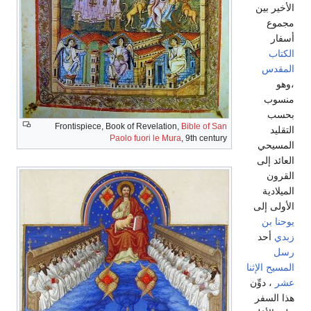
الأخير بين
مجموع
أسفار
الكتاب
المقدس
،وهو
منسوب
بحسب
Frontispiece, Book of Revelation,
Bible of San
التقليد
Paolo fuori le Mura
, 9th century
المسيحي
العائد إلى
القرون
الميلادية
الأولى إلى
يوحنا بن
زبدي
أحد
رسل
المسيح الإثنا
عشر
، دوِّن
هذا السفر