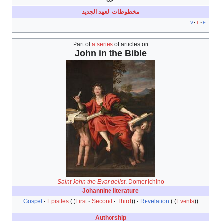
مخطوطات العهد الجديد
v
t
e
Part of
a series
of articles on
John in the Bible
Saint John the Evangelist
,
Domenichino
Johannine literature
Gospel
Epistles
First
Second
Third
Revelation
Events
Authorship