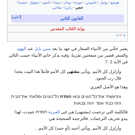
هوشع
يوئيل
عاموس
عوبديا
يونان
ميخا
ناحوم
حبقوق
صفنيا
حجي
زكريا
ملاخي
أظهر
القانون الثاني
بوابة الكتاب المقدس
v
t
e
يعتبر حَجَّي من الأنبياء الصغار في عهد ما بعد
سبي بابل
عند
اليهود
.
والسفر قصير من صفحتين تقريبا، وفيه يذكر خاتم الأنبياء حسب التالي
في الآية 2: 7:
وأزلزل كل الأمم. ويأتي
مشتهى
كل الأمم فأملأ هذا البيت مجدا
قال رب الجنود.
وهذا هو الأصل العبري:
והרעשׁתי את־כל־הגוים ובאו
חמדת
כל־הגוים ומלאתי את־הבית
הזה כבוד אמר יהוה צבאות
فالكلمة التي ترجمت (مشتهى) هي في
العبرية
חמדת حمدت، لهذا
يبدو تحريف الترجمات. فالترجمة الصحيحة هي:
وأزلزل كل الأمم. ويأتي أحمد (أو حمد) كل الأمم ...