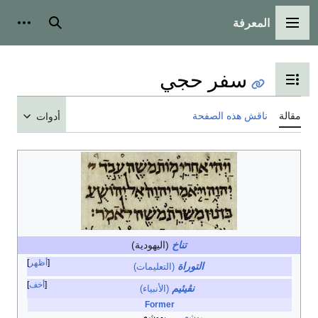
المعرفة
القائمة الرئيسية
بحث
أدوات
سفر حجي
تبديل عرض جدول المحتويات
مقالة
ناقش هذه الصفحة
أدوات
تناخ
(اليهودية)
أظهر
التوراة
(التعليمات)
أخف
نڤيئيم
(الأنبياء)
Former
يوشع
يهوشع