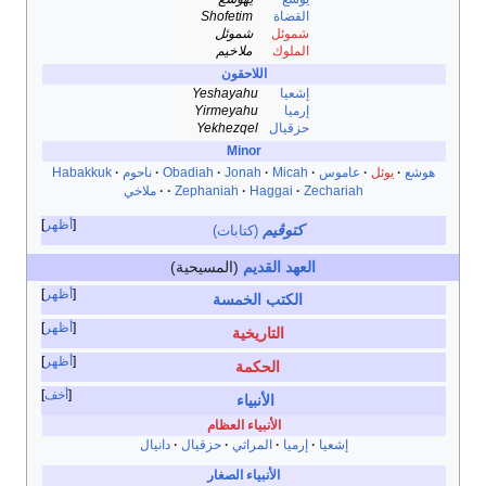
القضاة
Shofetim
شموئل
شموئل
الملوك
ملاخيم
اللاحقون
إشعيا
Yeshayahu
إرميا
Yirmeyahu
حزقيال
Yekhezqel
Minor
هوشع
يوئل
عاموس
Micah
Jonah
Obadiah
ناحوم
Habakkuk
Zechariah
Haggai
Zephaniah
ملاخي
أظهر
كتوڤيم
(كتابات)
العهد القديم
(المسيحية)
أظهر
الكتب الخمسة
أظهر
التاريخية
أظهر
الحكمة
أخف
الأنبياء
الأنبياء العظام
إشعيا
إرميا
المراثي
حزقيال
دانيال
الأنبياء الصغار