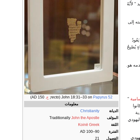
" لأَنَّهُ
ت في ( يوحنا 3:16) قد تم ترجمته إلى
ءِ يَعُودُ
ٍ يُصْبِحُ
دمه هو.
Papyrus 52
John 18:31–33 on
(
recto
;
ح.
AD 150)
سامية
"
معلومات
نوا
الديانة
Christianity
ية
المؤلف
John the Apostle
Traditionally
ليهودي
اللغة
Koinē Greek
الفترة
90–100 AD
هودي
الفصول
21