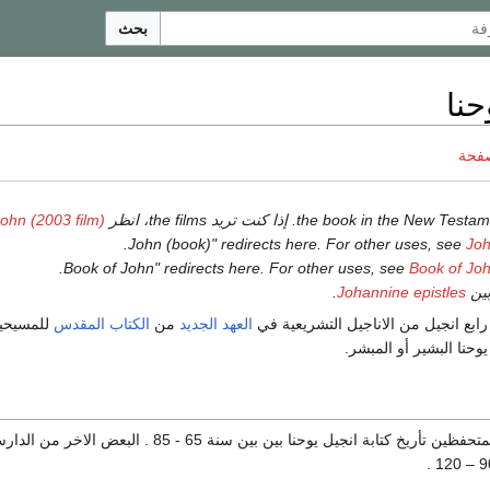
بحث
حنا
صفحة
ohn (2003 film)
.
Joh
.
Book of Joh
وبين
Johannine epistles
.
ابع انجيل من الاناجيل التشريعية في
العهد الجديد
من
الكتاب المقدس
للمسيحيي
وحنا البشير أو المبشر.
يضع بعض الدارسين المتحفظين تأريخ كتابة انجيل يوحنا بين بين سنة 65 - 85 . ال