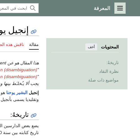
المعرفة
القائمة الرئيسية
إنجيل يو
مقالة
ناقش هذه ال
المحتويات
أخف
تاريخهُ:
هذا المقال هو عن the book in the New Testament. إذا كنت تريد the films، انظر
n (disambiguation)
"John (book)" redirects here. For other uses, see
نظرة النقاد
n (disambiguation)
"Book of John" redirects here. For other uses, see
مواضيع ذات صلة
يجب ألا يـُخلـَط بينها 
إنجيل
البشير يوحنا
هو ر
وتقليديا يسمى بأنجيل ي
تاريخهُ:
تاريخ كتابته بين سنة 90 – 120 .