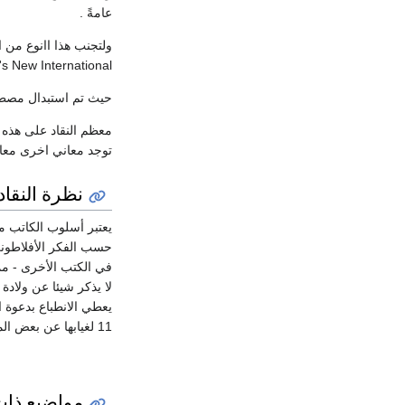
عامةً .
ولتجنب هذا اانوع من ا
s New International "
حيث تم استبدال مصطلح 
معظم النقاد على هذه ال
توجد معاني اخرى معاد
نظرة النقاد
يعتبر أسلوب الكاتب من
حسب الفكر الأفلاطوني
في الكتب الأخرى - مما
لا يذكر شيئا عن ولادة
11 لغيابها عن بعض المخطوطات القديمة والتي يمكن مقارنتها هنا
مواضيع ذا