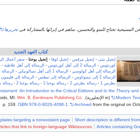
ن المسيحية تحتاج للنمو والتحسين، ساهم في إثرائها بالمشاركة في
تحريرها
كتاب العهد الجديد
إنجيل متى
-
إنجيل مرقس
-
إنجيل لوقا
-
إنجيل يوحنا
-
سفر أعمال ال
كورنثوس
-
الرسالة 2 إلى أهل كورنثوس
-
الرسالة إلى أهل غلاطية
-
ا
الرسالة إلى أهل كولوسي
-
الرسالة 1 إلى أهل تسالونيكي
-
الرسالة 2 إلى أهل تسالونيكي
الرسالة 2 إلى تيموثاوس
-
الرسالة إلى تيطس
-
الرسالة إلى فليمون
-
بطرس 1
-
رسالة بطرس 2
-
رسالة يوحنا 1
-
رسالة يوحنا 2
-
رسالة يو
stament: An Introduction to the Critical Editions and to the Theory and 
Modern Text
(in الإنجليزية). Translated by Rhodes, Erroll F. (2nd ed.). Grand Rapids, MI:
Wm. B. Eerdmans Publishing Co.
p. 159.
ISBN
978-0-8028-4098-1
.
Archived
from the original on Oct
mplates targeting a nonexistent page
Short description is different fro
ticles that link to foreign-language Wikisources
Articles containing G