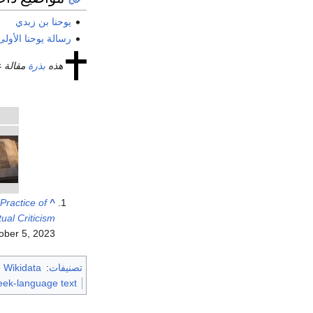
يوحنا بن زبدي
رسالة يوحنا الأولى
هذه
بذرة
مقالة ع
Practice of
^
ual Criticism
ober 5, 2023.
تصنيفات
:
m Wikidata
reek-language text