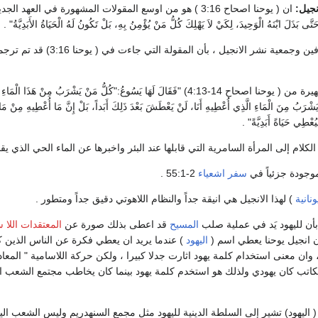
نجيل:
ان ( يوحنا اصحاح 3:16 ) هو من اوسع المقولات المشهورة في العهد الجديد 
َّى بَذَلَ ابْنَهُ الْوَحِيدَ، لِكَيْ لاَ يَهْلِكَ كُلُّ مَنْ يُؤْمِنُ بِهِ، بَلْ تَكُونُ لَهُ الْحَيَاةُ الأَبَدِيَّةُ" .
نُقل عن الناس المحترفين وجمعية نشر الانجيل ، بأن المقولة التي جاء
وهناك مقولة اخرى شهيرة من ( يوحنا اصحاح 14-4:13) "فَقَالَ لَهَا يَسُوعُ:"كُلُّ مَنْ يَشْرَبُ مِنْ هَذَا الْمَا
ْرَبُ مِنَ الْمَاءِ الَّذِي أُعْطِيهِ أَنَا، لَنْ يَعْطَشَ بَعْدَ ذَلِكَ أَبَداً، بَلْ إِنَّ مَا أُعْطِيهِ مِنْ مَاء
عْطِي حَيَاةً أَبَدِيَّةً" .
لكلام إلى المرأة السامرية التي قابلها عند البئر واخبرها عن الماء الحي الذي يق
موجودة جزئياً في
سفر اشعياء
2-55:1 .
ونانية
) لهذا الانجيل هي انيقة جداً والنظام اللاهوتي دقيق جداً ومتطور .
بأن لليهود يَد في عملية صلب
المسيح
قد اعطى بذلك صورة عن
المعتقدات اللا 
وان انجيل يوحنا يعطي اسم (
اليهود
) عندما يريد ان يعطي فكرة عن الناس الذين كا
 وان معنى استخدام كلمة يهود اثارت جدلا كبيرا ، ولكن حركة اللاسامية " المعاد
الكاتب كان يهودي ولذلك هو استخدم كلمة يهود بينما كان يخاطب مجتمع الشعب ا
( اليهود) تشير إلى السلطة الدينية لليهود مثل مجمع السنهدريم وليس الشعب الي