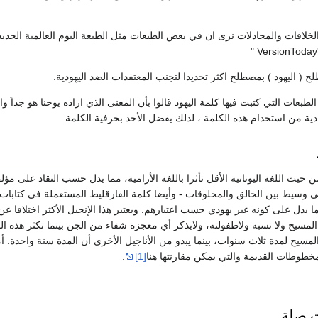
لخلافات والمجادلات نرى ان في بعض الطبعات مثل الطبعة اليوم العالمية الجديد
VersionToday'
( اليهود ) بمصطلح اكثر تحديدا لتجنب المعتقدات الضد اليهودية.
طبعات التي كتبت فيها كلمة اليهود قالوا بأن المعنى الذي اراده يوحنا هو جداَ و
ية من استخدام هذه الكلمة ، لذلك يفضل الأخذ بحرفية الكلمة
 حيث اللغة اليونانية الأقل تأثرا باللغة الأرامية، مما يدل حسب النقاد على م
 وسيط بين الخالق والمخلوقات - وأيضا كلمة الفارقليط المستعملة في كتابات
 يدل على كونه غير يهودي حسب اعتبارهم. ويعتبر هذا الإنجيل الأكثر اختلافا عن 
 المسيح ولا نسبه ولاطفولته، ولايذكر أي معجزة شفاء من الجن بينما تكثر هذه 
.
[1]
ت صلة