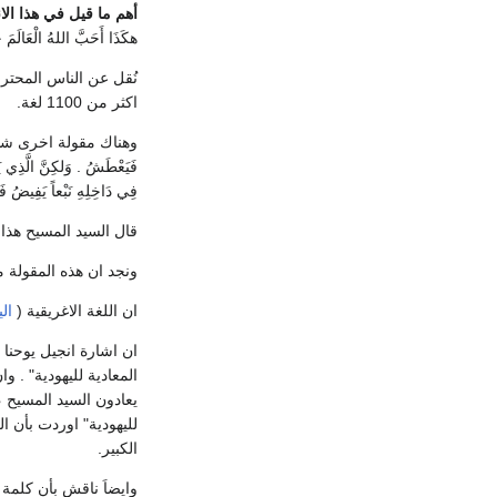
أهم ما قيل في هذا الا
هكَذَا أَحَبَّ اللهُ الْعَالَمَ حَت
اكثر من 1100 لغة.
فَيَعْطَشُ . وَلكِنَّ الَّذِي يَش
فِي دَاخِلِهِ نَبْعاً يَفِيضُ فَيُ
قال السيد المسيح هذا ا
ونجد ان هذه المقولة 
ان اللغة الاغريقية (
الي
ان اشارة انجيل يوحنا 
المعادية لليهودية" . 
يعادون السيد المسيح ،
لليهودية" اوردت بأن 
الكبير.
وايضاَ ناقش بأن كلمة 