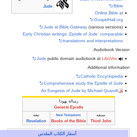
Jude
Jude at Bible Gateway
(va
Early Christian writings:
Epistle of Ju
translations and
Jude
public domain audioboo
Add
Cathol
Comprehensive study the 
An Exegesis of Jude by Mi
رسالة يهوذا
General
Epistle
تبعه
New Testament
Revelation
Books of the Bible
T
أسفار
الكتاب المقدس
e
t
v
أخف