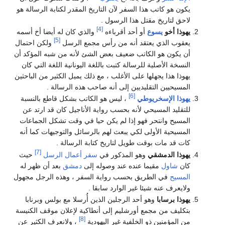
هذا السفر لآن التاريخ المقدر لكتابة الرسالة هو
قتل هذا الرسول .
[4]
ع
أو أحد أقرباءه
والذي كان له أيضا أخ أسمه
[5]
يعتقد أنه من رأس مجمع الرسل
ولكن احتمال
لكاتب ضعيف بعض الشئ لأنه من شبه المؤكد أن
 للرسالة كتبت باللغة اليونانية اللغة التي كان
لها على الأغلب ، مع ذلك يميل الكثير من الباحثين
قليديين إلى أنه صاحب هذه الرسالة .
[6]
يوطي
، ليس هو الكاتب بشكل قاطع بالنسبة
حي لأنه بحسب رواية الأناجيل كان قد ارتد عن
ر فهو إذا لم يكن حيا في وقت تشكل الجماعات
لى لكي يبعث لهم بالرسائل والتوجيهات كما أنه
وقت طويل لتاريخ كتابة الرسالة .
[7]
ي
وهو المذكور في
سفر أعمال الرسل
حيث
ما عنده عند وصوله إلى
دمشق
بعد أن ظهر له
طريق بحسب رواية السفر ، وهذه الرجل مجهول
يئا غير الوارد سابقا .
و أحد الرجلين الذين أُرسلا مع بولس وبرنابا
مع أورشليم إلى أنطاكية لإعلان موقف الكنيسة
[8]
و الخلفية غير اليهودية
، ولانعرف الكثير عن