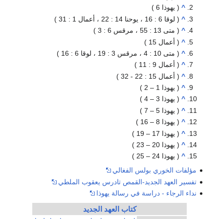
ولس الفغالي
ديد-القمص تادرس يعقوب الملطي
سة في رسالة يهوذا
كتاب العهد الجديد