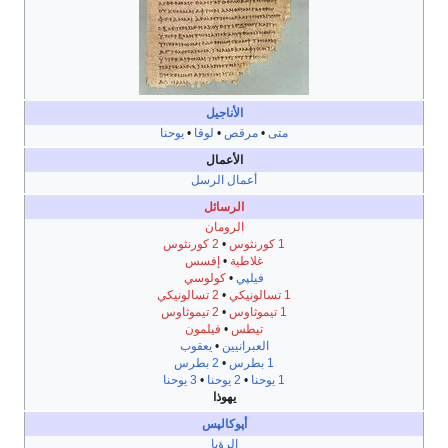
الأناجيل
متى
•
مرقص
•
لوقا
•
يوحنا
الأعمال
أعمال الرسل
الرسائل
الرومان
1 كورنثوس
•
2 كورنثوس
غلاطية
•
إفسس
فيلپي
•
كولوسي
1 تسالونيكي
•
2 تسالونيكي
1 تيموثاوس
•
2 تيموثاوس
تيطس
•
فيلمون
العبرانيين
•
يعقوب
1 بطرس
•
2 بطرس
1 يوحنا
•
2 يوحنا
•
3 يوحنا
يهوذا
أپوكالپس
الرؤيا