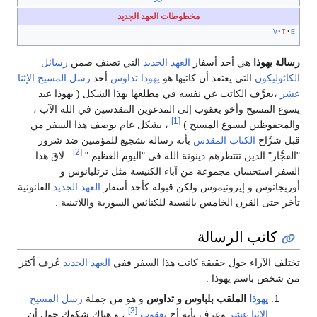
مخطوطات العهد الجديد
سفار
العهد الجديد
التي تصنف ضمن
رسائل
 أن كاتبها هو
يهوذا تداوس
أحد
رسل المسيح الإثنا
عن نفسه في مطلعها بهذا الشكل ( يهوذا عبد
قوب إلى المدعوين المقدسين في الله الآب ،
[1]
لمسيح )
، بشكل عام يوصف هذا السفر من
مقدس
بأنه رسالة تشجيع للمؤمنين ضد شرور
[2]
هم دينونة الله في "اليوم العظيم "
. لاقَ هذا
ة من آباء الكنيسة مثل ترتليانوس و
وس ولكن قبوله كأحد أسفار
العهد الجديد
القانونية
س بالنسبة للكنائس السورية واللاتينية .
لة
يقة كاتب هذا السفر ففي
العهد الجديد
عُرف أكثر
 :
بلباوس و تداوس
و هو من جملة
رسل المسيح
[3]
ف بأنه أخ
يعقوب
، و هناك شكوك حول أن