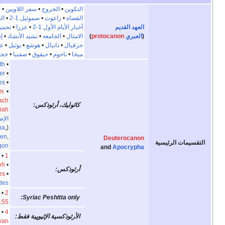
التكوين
•
الخروج
•
سفر اللاويين
•
العدد
•
التثنية
•
يوشع
•
القضاة
•
راعوث
•
صموئيل 1-2
•
الملوك 1-2
•
العهد القديم
أخبار الأيام الأول 1-2
•
عزرا
•
نحميا
•
أستير
•
أيوب
•
المزامير
•
(
العبري
protocanon
)
الامثال
•
الجامعة
•
نشيد الأنشاد
•
إشعيا
•
إرميا
•
مراثي إرميا
•
حزقيال
•
دانيال
•
هوشع
•
يوئيل
•
عاموس
•
عوبديا
•
يونان
•
ميخا
•
ناحوم
•
حبقوق
•
صفنيا
•
حجي
•
زكريا
•
ملاخي
Tobit
•
Judith
•
Additions to Esther
•
1 Maccabees
•
2 Maccabees
•
Wisdom
•
Sirach
•
باروخ
&
كاثوليك، أرثوذكس:
•
Letter of Jeremiah
الإضافات إلى سفر دانيال
Susanna
,
(
Song of the Three Children
,
Deuterocanon
)
Bel and the Dragon
and
Apocrypha
•
2 Esdras
•
1 Esdras
Prayer of Manasseh
•
أرثوذكس:
Psalm 151
•
3 Maccabees
•
4 Maccabees
•
Odes
•
2 Baruch
Syriac Peshitta only:
Psalms 152–155
•
Enoch
•
4 Baruch
الأرثوذكسية الإثيوپية فقط:
Jubilees
•
1-3 Meqabyan