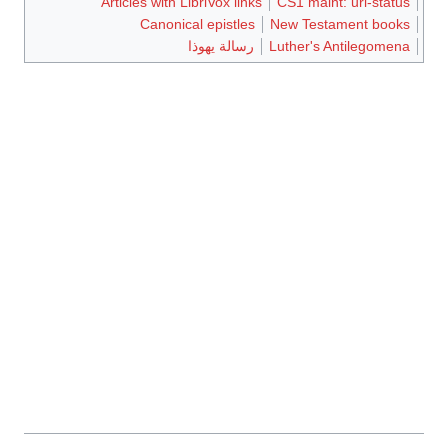
Articles with LibriVox links
CS1 
Canonical epistles
New 
Luthe
رسالة يهوذا