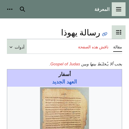
بحث
أدوات شخصية
ة يهوذا
 المحتويات
صفحة
أدوات
وبين
Gospel of Judas
.
أسفار
العهد الجديد