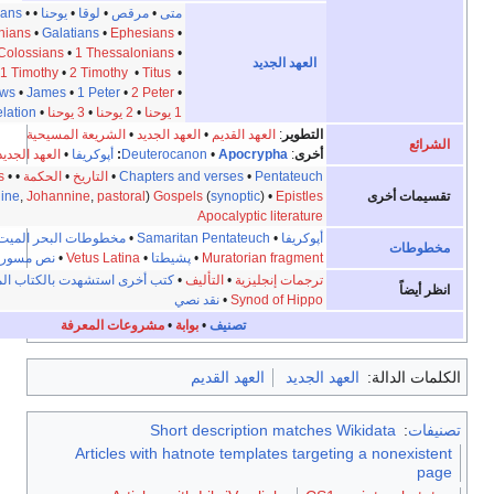
متى
•
مرقص
•
لوقا
•
يوحنا
•
•
Romans
•
Acts
1 Corinthians
•
2 Corinthians
•
Galatians
•
Ephesians
•
Philippians
•
Colossians
•
1 Thessalonians
•
العهد الجديد
2 Thessalonians
•
1 Timothy
•
2 Timothy
•
Titus
•
Philemon
•
Hebrews
•
James
•
1 Peter
•
2 Peter
•
1 يوحنا
•
2 يوحنا
•
3 يوحنا
•
Revelation
•
Jude
التطوير
:
العهد القديم
•
العهد الجديد
•
الشريعة المسيحية
أخرى
:
Apocrypha
•
Deuterocanon
:
أپوكريفا
•
العهد الجديد
•
شرائع مسيحية
Pentateuch
•
Chapters and verses
•
التاريخ
•
الحكمة
•
•
prophets
Minor
and
Major
Epistles
) •
synoptic
(
Gospels
(
pastoral
,
Johannine
,
Pauline
,
عامة
) •
Apocalyptic literature
أپوكريفا
•
Samaritan Pentateuch
•
مخطوطات البحر الميت
•
ترگوم
•
•
Diatessaron
Muratorian fragment
•
پشيطتا
•
Vetus Latina
•
نص مسورة
•
مخطوطات العهد الجديد
ترجمات إنجليزية
•
التأليف
•
كتب أخرى استشهدت بالكتاب المقدس
•
دراسات
•
Synod of Hippo
•
نقد نصي
تصنيف
•
بوابة
•
مشروعات المعرفة
د الجديد
العهد القديم
Short description matches
Articles with hatnote templates target