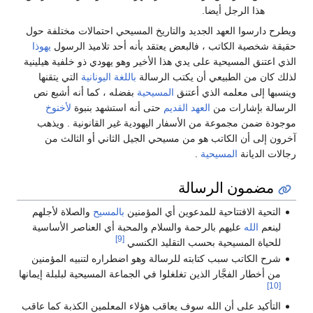
ا.
لجديد والتاريخ المسيحي احتمالات مختلفة حول
، فالبعض يعتقد بأنه أحد تلاميذ الرسول
يهوذا
على يدي هذا الأخير وهو يهودي ذو خلفية هيلينية
 أن يكتب الرسالة
باللغة اليونانية
التي يتقنها
ذي أعتنق
المسيحية
بفضله ، كما أنه أشبع نص
العهد القديم
حتى أنه استشهد بنبوة
لأخنوخ
ن الأسفار اليهودية غير القانونية . ويذهب
 هو من مسيحي الجيل الثاني أو الثالث من
ية
.
سالة
 للمدعوين أي المؤمنين
بالمسيح
والصلاة لأجلهم
لرحمة والسلام والمحبة أي العناصر الأساسية
[9]
بحسب التقليد الكنسي
تابته للرسالة وهو اضطراره لتنبيه المؤمنين
الذين تغلغلوا في الجماعة المسيحية لبلبلة إيمانها
لله سوف يعاقب هؤلاء المعلمين الكذبة كما عاقب