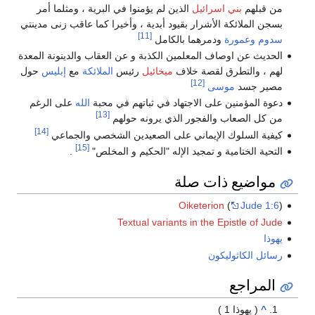
رائيل
الذين لم يؤمنوا في البرية ، ومثلما أمر
شرار بقيود أبدية ، وأخيرا كما عاقب زنى مدينتي
[11]
مرهما بالكامل
المعلمين الكذبة و عن العقاب والدينونة المعدة
قصة خلاف
ميخائيل
رئيس
الملائكة
مع
إبليس
حول
[12]
ى
ى الاجتهاد في ثباتهم في محبة
الله
على الرغم
[13]
لفجور الذي يرونه حولهم
[14]
إيماني على الصعيدين الشخصي والجماعي
[15]
 تمجيد الإله "الحكيم و المخلص"
.
ت صلة
Oiketer
Textual variants in th
ن