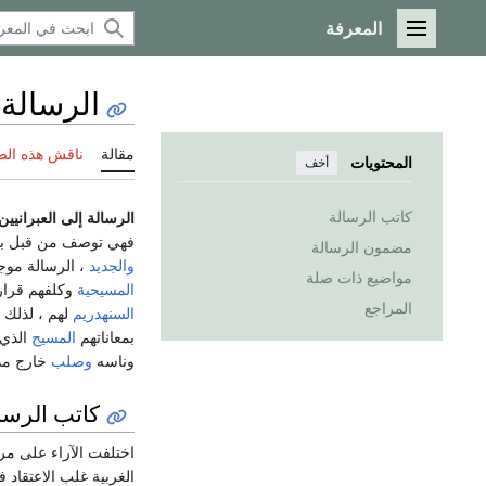
المعرفة
القائمة الرئيسية
الرسالة 
مقالة
ناقش هذه ال
المحتويات
أخف
كاتب الرسالة
الرسالة إلى العبرانيين
فهي توصف من قبل ب
مضمون الرسالة
والجديد
، الرسالة مو
مواضيع ذات صلة
المسيحية
وكلفهم قرار
المراجع
السنهدريم
لهم ، لذلك 
بمعاناتهم
المسيح
الذي 
وناسه
وصلب
خارج مد
كاتب الرسا
اختلفت الآراء على م
الغربية غلب الاعتقاد 