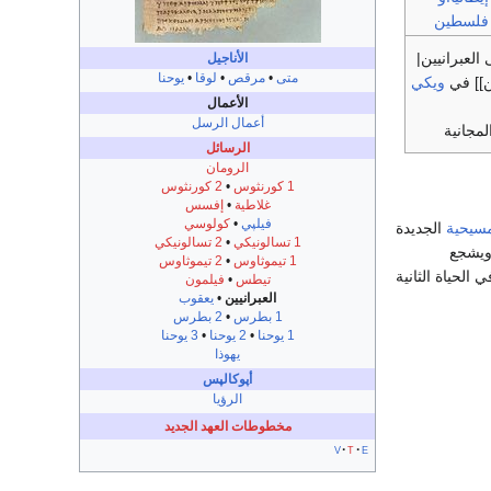
فلسطين
العبرانيين|
الأناجيل
متى
•
مرقص
•
لوقا
•
يوحنا
ن]] في
ويكي
الأعمال
أعمال الرسل
مجانية
الرسائل
الرومان
1 كورنثوس
•
2 كورنثوس
غلاطية
•
إفسس
فيلپي
•
كولوسي
مسيحية
الجديدة
1 تسالونيكي
•
2 تسالونيكي
ويشجع
1 تيموثاوس
•
2 تيموثاوس
لحياة الثانية
تيطس
•
فيلمون
العبرانيين
•
يعقوب
1 بطرس
•
2 بطرس
1 يوحنا
•
2 يوحنا
•
3 يوحنا
يهوذا
أپوكالپس
الرؤيا
مخطوطات العهد الجديد
v
t
e