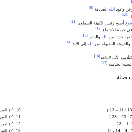
[9]
عن وعود
الله
الصادقة
[10]
ق
[11]
سوع
أصبح رئيس الكهنة السماوي
[12]
ي خيمة الاجتماع
[13]
عهد جديد بين
الله
والبشر
[14]
 والذبيحة المقبولة من
الله
إلى الأبد
[16]
تأديب الأب لأبناءه
[17]
تحية الختامية
ت صلة
^
( العبران
^
( العبران
^
(العبرانيين 9 
^
( العبرانيين 9