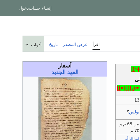
إنشاء حساب
دخول
اقرأ
عرض المصدر
تاريخ
أدوات
أسفار
«]]
العهد الجديد
لى
احق}}}|»]]
13
بولس
؟
بين 68 م و
70 م
إيطالياأو