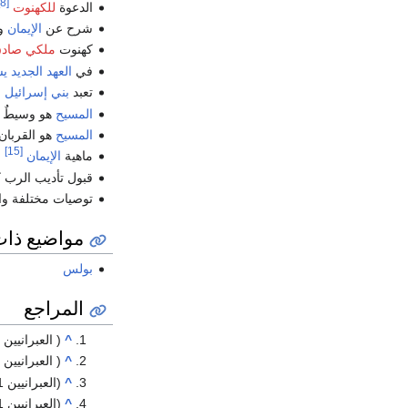
[8]
الدعوة
للكهنوت
شرح عن
الإيمان
و
كهنوت
ملكي صاد
في
العهد الجديد
ي
تعبد
بني إسرائيل
ف
المسيح
هو وسيطٌ ل
المسيح
هو القربان
[15]
ماهية
الإيمان
قبول تأديب الرب ك
توصيات مختلفة وال
مواضيع ذا
بولس
المراجع
^
( العبرانيين 13 : 11 – 13 )
^
( العبرانيين 7 : 23 – 28 )
^
(العبرانيين 1: 1 – 3 )
^
(العبرانيين 1 : 4 – 14 ، 2)