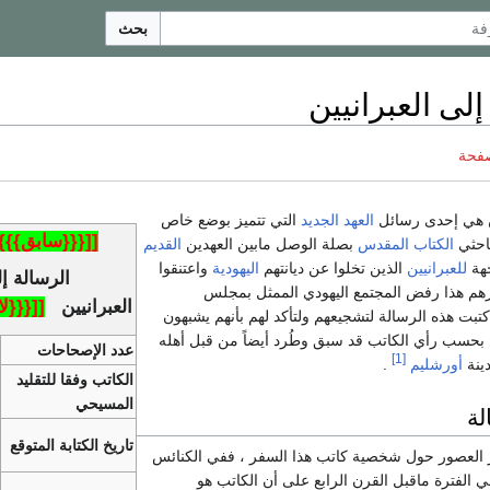
بحث
إلى العبرانيين
صفحة
هي إحدى رسائل
العهد الجديد
التي تتميز بوضع خاص
[[{{{سابق}}}|
احثي
الكتاب المقدس
بصلة الوصل مابين العهدين
القديم
جهة
للعبرانيين
الذين تخلوا عن ديانتهم
اليهودية
واعتنقوا
الرسالة إ
هم هذا رفض المجتمع اليهودي الممثل بمجلس
العبرانيين
[[{{{ل
كتبت هذه الرسالة لتشجيعهم ولتأكد لهم بأنهم يشبهون
بحسب رأي الكاتب قد سبق وطُرد أيضاً من قبل أهله
عدد الإصحاحات
[1]
ينة
أورشليم
.
الكاتب وفقا للتقليد
المسيحي
لة
تاريخ الكتابة المتوقع
ر العصور حول شخصية كاتب هذا السفر ، ففي الكنائس
في الفترة ماقبل القرن الرابع على أن الكاتب هو