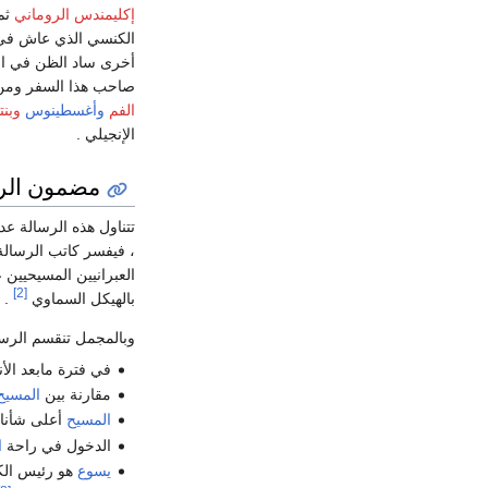
إكليمندس الروماني
ثم
الكنسي الذي عاش في 
أخرى ساد الظن في ال
صاحب هذا السفر ومن 
الفم
وأغسطينوس
وبن
الإنجيلي .
مضمون الر
تتناول هذه الرسالة عد
، فيفسر كاتب الرسال
العبرانيين المسيحيين 
[2]
بالهيكل السماوي
.
وبالمجمل تنقسم الرسا
في فترة مابعد الأن
مقارنة بين
المسيح
المسيح
أعلى شأنا
الدخول في راحة
ا
يسوع
هو رئيس الك