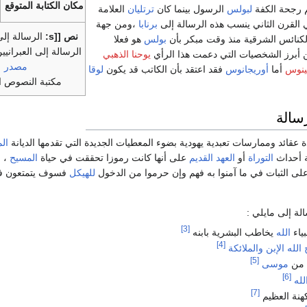
مكان الكتابة المتوقع
 رجحة الكفة
لبولس
الرسول بينما كان
ترتليان
العلامة
القرن الثاني ينسب هذه الرسالة إلى
برنابا
،ومن جهة
نص [[s:
الرسالة إلى 
كنائس الشرقية منذ وقت مبكر بأن
بولس
هو فعلا
الرسالة إلى العبرانيي
أبرز الشخصيات التي دعمت هذا الرأي
يوحنا الذهبي
مصدر
تينوس
أما
أوريجانوس
فقد اعتقد بأن الكاتب قد يكون
لوقا
مكتبة النصوص ال
سالة
ة عقائد وممارسات تعبدية يهودية بضوء المعطيات الجديدة التي تقدمها الديانة
ال
ة أحداث
التوراة
أو
العهد القديم
على أنها كانت رموزا تحققت في حياة
المسيح
، 
على الثبات في ما آمنوا به فهم وإن حرموا من الدخول
للهيكل
فسوف يتمتعون في ا
لة إلى مايلي :
[3]
بياء
الله
يخاطب البشرية بابنه
[4]
الله الإبن
والملائكة
[5]
 من
موسى
[6]
لله
[7]
هنة العظيم