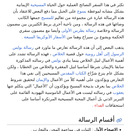
تكثر في هذا السفر النصائح العملية حول الحياة
المسيحية
الإيمانية
بشكل مشابه لموعظة
يسوع
على الجبل مما دفع البعض للاعتقاد بأن
هذه الرسالة عبارة عن مجموعة من تعاليم
للمسيح
جمعها الكاتب
وصاغها في هذه الرسالة ، ومن ناحية أخرى يربط الكثيرين بين مضمون
الرسالة وخلاصة
رسالة بطرس الأولى
وأيضا مع مضمون سفري
الحكمة ويشوع بن سيراخ وهما من
الأسفار الأبوكريفا السبعة
.
يذهب البعض إلى أن هذه الرسالة تعارض ما ماورد في
رسالة بولس
الرسول إلى أهل رومية
حول قضية
الخلاص
، فهذه الرسالة تشدد على
أهمية الأعمال لنيل الخلاص بينما ينادي
بولس
في رسالته المذكورة
سابقا بالإيمان شرطا أساسيا لنيل المغفرة والخلاص من الخطايا ، ولكن
بشكل عام ينزع شرَّاح
الكتاب المقدس
المسيحيين إلى نفي هذا
التعارض ويؤكدون على أهمية كلاً من الأعمال
والإيمان
لتحقيق شروط
الخلاص
بما يعرف بذبيحة المسيح ويؤكدون أن "الأعمال" التي يتكلم عنها
يعقوب
في رسالته ليست هي الأعمال الناموسية اليهودية القائمة على
التبرير الذتي بل أعمال المحبة المسيحية المرتكزة أساسا على
استحقاقات
الفداء
.
أقسام الرسالة
الإصحاح الأول
: الثبات في مواجهة المحن والتجارب .