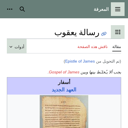
المعرفة
القائمة الرئيسية
بحث
أدوات
رسالة يعقوب
تبديل عرض جدول المحتويات
مقالة
ناقش هذه الصفحة
أدوات
(تم التحويل من
Epistle of James
)
يجب ألا يـُخلـَط بينها وبين
Gospel of James
.
أسفار
العهد الجديد