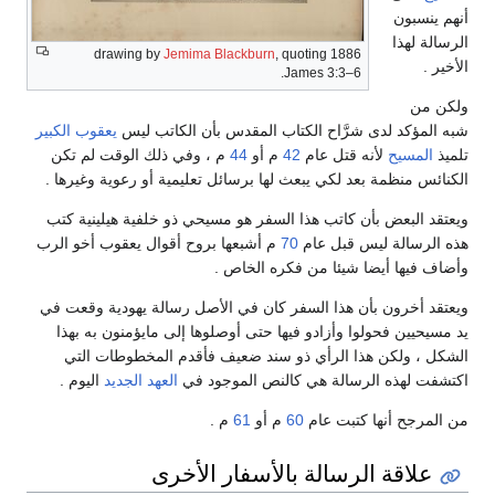
أنهم ينسبون
الرسالة لهذا
Jemima Blackburn
, quoting
1886 drawing by
الأخير .
James 3:3–6.
ولكن من
شبه المؤكد لدى شرَّاح الكتاب المقدس بأن الكاتب ليس
يعقوب الكبير
تلميذ
المسيح
لأنه قتل عام
42
م أو
44
م ، وفي ذلك الوقت لم تكن
الكنائس منظمة بعد لكي يبعث لها برسائل تعليمية أو رعوية وغيرها .
ويعتقد البعض بأن كاتب هذا السفر هو مسيحي ذو خلفية هيلينية كتب
هذه الرسالة ليس قبل عام
70
م أشبعها بروح أقوال يعقوب أخو الرب
وأضاف فيها أيضا شيئا من فكره الخاص .
ويعتقد أخرون بأن هذا السفر كان في الأصل رسالة يهودية وقعت في
يد مسيحيين فحولوا وأزادو فيها حتى أوصلوها إلى مايؤمنون به بهذا
الشكل ، ولكن هذا الرأي ذو سند ضعيف فأقدم المخطوطات التي
اكتشفت لهذه الرسالة هي كالنص الموجود في
العهد الجديد
اليوم .
من المرجح أنها كتبت عام
60
م أو
61
م .
علاقة الرسالة بالأسفار الأخرى