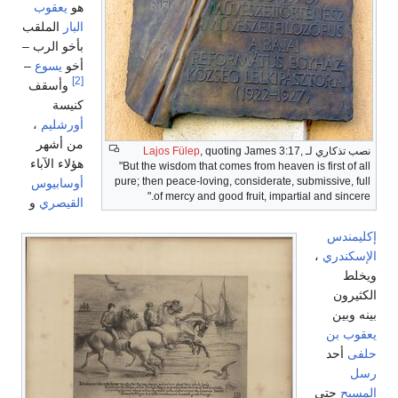
هو
يعقوب
البار
الملقب
بأخو الرب –
أخو
يسوع
–
[2]
وأسقف
كنيسة
أورشليم
،
من أشهر
نصب تذكاري لـ
, quoting James 3:17,
Lajos Fülep
هؤلاء الآباء
"But the wisdom that comes from heaven is first of all
pure; then peace-loving, considerate, submissive, full
أوسابيوس
of mercy and good fruit, impartial and sincere."
القيصري
و
إكليمندس
الإسكندري
،
ويخلط
الكثيرون
بينه وبين
يعقوب بن
حلفى
أحد
رسل
المسيح
حتى