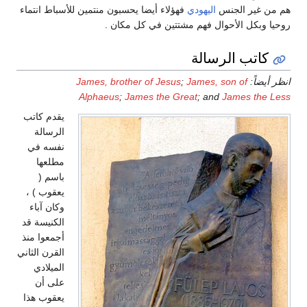
هم من غير الجنس
اليهودي
فهؤلاء أيضا يحسبون منتمين للأسباط انتماء
روحيا وبكل الأحوال فهم مشتتين في كل مكان .
كاتب الرسالة
انظر أيضاً:
James, son of
;
James, brother of Jesus
Alphaeus
;
James the Great
; and
James the Less
يقدم كاتب
الرسالة
نفسه في
مطلعها
باسم (
يعقوب ) ،
وكان آباء
الكنيسة قد
أجمعوا منذ
القرن الثاني
الميلادي
على أن
يعقوب هذا