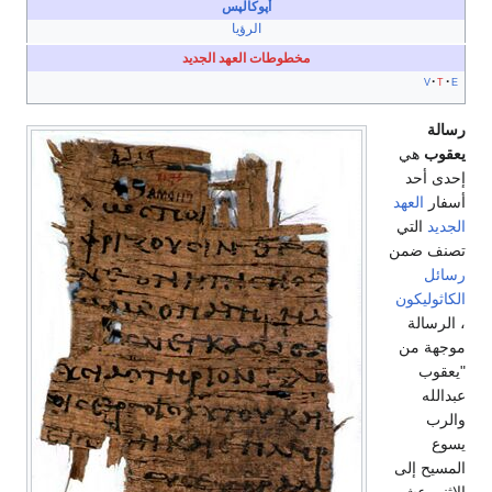
أپوكالپس
الرؤيا
مخطوطات العهد الجديد
v
t
e
رسالة
يعقوب
هي
إحدى أحد
أسفار
العهد
الجديد
التي
تصنف ضمن
رسائل
الكاثوليكون
، الرسالة
موجهة من
"يعقوب
عبدالله
والرب
يسوع
المسيح إلى