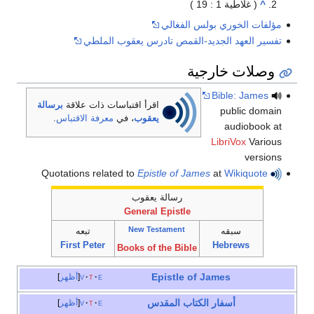
^
( غلاطية 1 : 19 )
مؤلفات الخوري بولس الفغالي
تفسير العهد الجديد-القمص تادرس يعقوب الملطي
وصلات خارجية
Bible: James
اقرأ اقتباسات ذات علاقة
برسالة
public domain
يعقوب
، في
معرفة الاقتباس
.
audiobook at
LibriVox
Various
versions
Epistle of James
at
Wikiquote
Quotations related to
رسالة يعقوب
General
Epistle
New Testament
سبقه
تبعه
First Peter
Hebrews
Books of the Bible
Epistle of James
e
t
v
أظهر
أسفار
الكتاب المقدس
e
t
v
أظهر