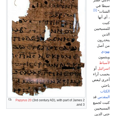
الاثني عشر
سبطا في
[1]
الشتات"
، أي أنها
كتبت
للمسيحيين
الذين
ينحدرون
من أصل
يهودي
وينتمون
لأسباط
اسرائيل
أو
بحسب آراء
أخرى لبعض
باحثي
الكتاب
المقدس
قد
Papyrus 20
(3rd century AD), with part of James 2
كتبت لجميع
and 3.
المسيحيين
حتى الذين