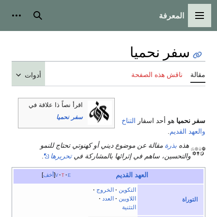
المعرفة
القائمة الرئيسية
بحث
أدوات
سفر نحميا
مقالة
ناقش هذه الصفحة
أدوات
اقرأ نصاً ذا علاقة في
سفر نحميا
سفر نحميا
هو أحد اسفار
التناخ
والعهد القديم
.
هذه
بذرة
مقالة عن موضوع ديني أو كهنوتي تحتاج للنمو
والتحسين، ساهم في إثرائها بالمشاركة في
تحريرها
.
العهد القديم
e
t
v
أخف
التكوين
الخروج
اللاويين
العدد
التوراة
التثنية