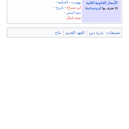
يهوديت
الحكمة
الأسفار القانونية الثانية
ابن سيراخ
باروخ
(لا تعترف بها
الپروتستانتية
)
تتمة أستير
تتمة دانيال
تصنيفات
:
بذرة دين
العهد القديم
تناخ