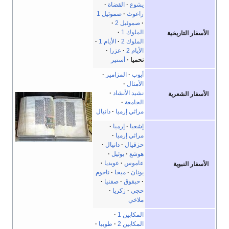
يشوع
القضاة
راعوث
صموئيل 1
صموئيل 2
الملوك 1
الأسفار التاريخية
الملوك 2
الأيام 1
الأيام 2
عزرا
نحميا
أستير
أيوب
المزامير
الأمثال
نشيد الأنشاد
الأسفار الشعرية
الجامعة
مراثي إرميا
دانيال
إشعيا
إرميا
مراثي إرميا
حزقيال
دانيال
هوشع
يوئيل
عاموس
عوبديا
الأسفار النبوية
يونان
ميخا
ناحوم
حبقوق
صفنيا
حجي
زكريا
ملاخي
المكابين 1
المكابين 2
طوبيا