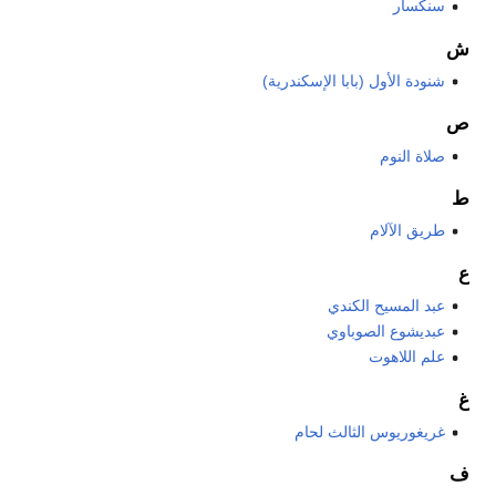
سنكسار
ش
شنودة الأول (بابا الإسكندرية)
ص
صلاة النوم
ط
طريق الآلام
ع
عبد المسيح الكندي
عبديشوع الصوباوي
علم اللاهوت
غ
غريغوريوس الثالث لحام
ف