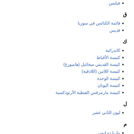
فيلبس
ق
قائمة الكنائس في سوريا
قديس
ك
كاتدرائية
كنيسة الأقباط
كنيسة القديس ميخائيل (هامبورغ)
كنيسة اللاتين (اللاذقية)
كنيسة الوحدة
كنيسة اليونان
كنيسة مارمرقس القبطية الأرثوذكسية
ل
ليون الثاني عشر
م
ماريا ده ليون