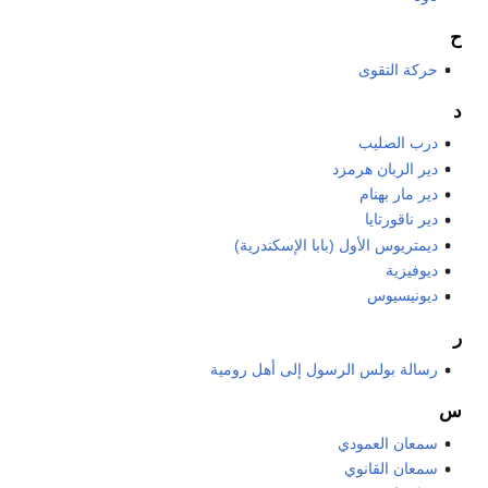
ح
حركة التقوى
د
درب الصليب
دير الربان هرمزد
دير مار بهنام
دير ناقورتايا
ديمتريوس الأول (بابا الإسكندرية)
ديوفيزية
ديونيسيوس
ر
رسالة بولس الرسول إلى أهل رومية
س
سمعان العمودي
سمعان القانوي