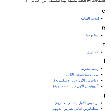
الصفحات 94 التالية مصنّفة بهذا التصنيف، من إجمالي 94.
C
كنيسة القيامة
R
رؤيا يوحنا
T
الأم تريزا
أ
أربعة عشرية
الپاپا أناستاسيوس الثاني
أومانيوس الأول (بابا الإسكندرية)
أگريپينوس الأول (پاپا الإسكندرية)
إ
إبريموس الأول (بابا الإسكندرية)
إسطفانوس الثاني بطرس الدويهي