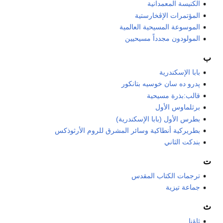
الكنيسة المعمدانية
المؤتمرات الإڤخارستية
الموسوعة المسيحية العالمية
المولودون مجدداً مسيحيين
ب
بابا الإسكندرية
پدرو ده سان خوسيه بتانكور
قالب:بذرة مسيحية
برثلماوس الأول
بطرس الأول (بابا الإسكندرية)
بطريركية أنطاكية وسائر المشرق للروم الأرثوذكس
بندكت الثاني
ت
ترجمات الكتاب المقدس
جماعة تيزية
ث
ثاؤنا