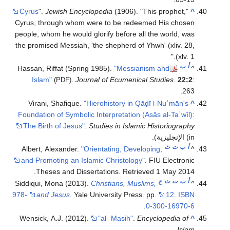
Cyrus
".
Jewish Encyclopedia
(1906). "This prophet,
"
^
Cyrus, through whom were to be redeemed His chosen
people, whom he would glorify before all the world, was
the promised Messiah, 'the shepherd of Yhwh' (xliv. 28,
xlv. 1)."
أ
ب
Hassan, Riffat (Spring 1985).
"Messianism and
^
Islam"
.
Journal of Ecumenical Studies
.
22:2
:
(PDF)
263.
Virani, Shafique.
"Hierohistory in Qāḍī l-Nuʿmān's
^
Foundation of Symbolic Interpretation (Asās al-Taʾwīl):
The Birth of Jesus"
.
Studies in Islamic Historiography
(in الإنجليزية).
أ
ب
ت
ث
Albert, Alexander.
"Orientating, Developing,
^
and Promoting an Islamic Christology"
. FIU Electronic
.
Theses and Dissertations
. Retrieved
1 May
2014
أ
ب
ت
ث
ج
Siddiqui, Mona (2013).
Christians, Muslims,
^
978-
and Jesus
. Yale University Press. pp.
12
.
ISBN
.
0-300-16970-6
Wensick, A.J. (2012).
"al- Masih"
.
Encyclopedia of
^
.
Islam