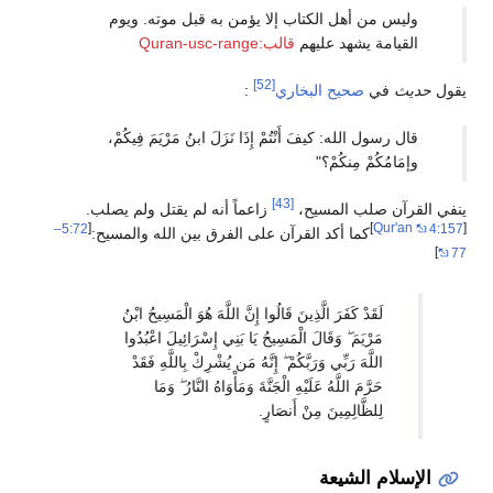
وليس من أهل الكتاب إلا يؤمن به قبل موته. ويوم
القيامة يشهد عليهم
قالب:Quran-usc-range
[52]
يقول
حديث
في
صحيح البخاري
:
قال رسول الله: كيفَ أَنْتُمْ إِذَا نَزَلَ ابنُ مَرْيَمَ فِيكُمْ،
وإمَامُكُمْ مِنكُمْ؟"
[43]
ينفي القرآن صلب المسيح،
زاعماً أنه لم يقتل ولم يصلب.
5:72–
[
]
Qur'an
4:157
[
كما أكد القرآن على الفرق بين الله والمسيح:
]
77
لَقَدْ كَفَرَ الَّذِينَ قَالُوا إِنَّ اللَّهَ هُوَ الْمَسِيحُ ابْنُ
مَرْيَمَ ۖ وَقَالَ الْمَسِيحُ يَا بَنِي إِسْرَائِيلَ اعْبُدُوا
اللَّهَ رَبِّي وَرَبَّكُمْ ۖ إِنَّهُ مَن يُشْرِكْ بِاللَّهِ فَقَدْ
حَرَّمَ اللَّهُ عَلَيْهِ الْجَنَّةَ وَمَأْوَاهُ النَّارُ ۖ وَمَا
لِلظَّالِمِينَ مِنْ أَنصَارٍ.
الإسلام الشيعة