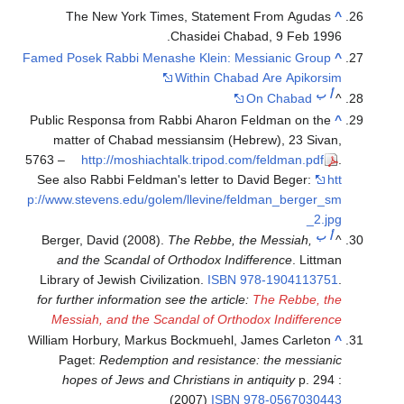
The New York Times, Statement From Agudas
^
Chasidei Chabad, 9 Feb 1996.
Famed Posek Rabbi Menashe Klein: Messianic Group
^
Within Chabad Are Apikorsim
أ
ب
On Chabad
^
Public Responsa from Rabbi Aharon Feldman on the
^
matter of Chabad messiansim (Hebrew), 23 Sivan,
5763 –
http://moshiachtalk.tripod.com/feldman.pdf
.
See also Rabbi Feldman's letter to David Beger:
htt
p://www.stevens.edu/golem/llevine/feldman_berger_sm
_2.jpg
أ
ب
Berger, David (2008).
The Rebbe, the Messiah,
^
and the Scandal of Orthodox Indifference
. Littman
Library of Jewish Civilization.
ISBN
978-1904113751
.
for further information see the article:
The Rebbe, the
Messiah, and the Scandal of Orthodox Indifference
William Horbury, Markus Bockmuehl, James Carleton
^
Paget:
Redemption and resistance: the messianic
hopes of Jews and Christians in antiquity
p. 294 :
(2007)
ISBN
978-0567030443