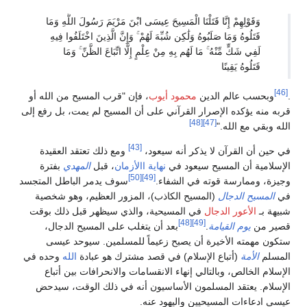
وَقَوْلِهِمْ إِنَّا قَتَلْنَا الْمَسِيحَ عِيسَى ابْنَ مَرْيَمَ رَسُولَ اللَّهِ وَمَا
قَتَلُوهُ وَمَا صَلَبُوهُ وَلَٰكِن شُبِّهَ لَهُمْ ۚ وَإِنَّ الَّذِينَ اخْتَلَفُوا فِيهِ
لَفِي شَكٍّ مِّنْهُ ۚ مَا لَهُم بِهِ مِنْ عِلْمٍ إِلَّا اتِّبَاعَ الظَّنِّ ۚ وَمَا
قَتَلُوهُ يَقِينًا
[46]
.
وبحسب عالم الدين
محمود أيوب
، فإن "قرب المسيح من الله أو
قربه منه يؤكده الإصرار القرآني على أن المسيح لم يمت، بل رفع إلى
[48]
[47]
الله وبقي مع الله."
[43]
في حين أن القرآن لا يذكر أنه سيعود،
ومع ذلك تعتقد العقيدة
الإسلامية أن المسيح سيعود في
نهاية االأزمان
، قبل
المهدي
بفترة
[50]
[49]
وجيزة، وممارسة قوته في الشفاء.
سوف يدمر الباطل المتجسد
في
المسيح الدجال
(المسيح الكاذب)، المزور العظيم، وهو شخصية
شبيهة بـ
الأعور الدجال
في المسيحية، والذي سيظهر قبل ذلك بوقت
[48]
[49]
قصير من
يوم القيامة
.
بعد أن يتغلب على المسيح الدجال،
ستكون مهمته الأخيرة أن يصبح زعيماً للمسلمين. سيوحد عيسى
المسلم
الأمة
(أتباع الإسلام) في قصد مشترك هو عبادة
الله
وحده في
الإسلام الخالص، وبالتالي إنهاء الانقسامات والانحرافات بين أتباع
الإسلام. يعتقد المسلمون الأساسيون أنه في ذلك الوقت، سيدحض
عيسى ادعاءات المسيحيين واليهود عنه.