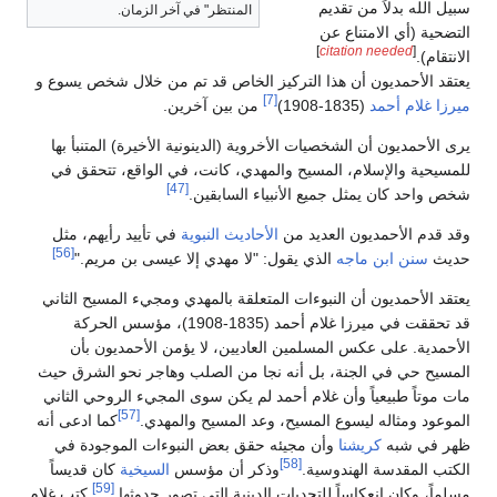
سبيل الله بدلاً من تقديم
المنتظر" في آخر الزمان.
التضحية (أي الامتناع عن
]
citation needed
[
الانتقام).
يعتقد الأحمديون أن هذا التركيز الخاص قد تم من خلال شخص يسوع و
[7]
ميرزا غلام أحمد
(1835-1908)
من بين آخرين.
يرى الأحمديون أن الشخصيات الأخروية (الدينونية الأخيرة) المتنبأ بها
للمسيحية والإسلام، المسيح والمهدي، كانت، في الواقع، تتحقق في
[47]
شخص واحد كان يمثل جميع الأنبياء السابقين.
وقد قدم الأحمديون العديد من
الأحاديث النبوية
في تأييد رأيهم، مثل
[56]
حديث
سنن ابن ماجه
الذي يقول: "لا مهدي إلا عيسى بن مريم."
يعتقد الأحمديون أن النبوءات المتعلقة بالمهدي ومجيء المسيح الثاني
قد تحققت في ميرزا غلام أحمد (1835-1908)، مؤسس الحركة
الأحمدية. على عكس المسلمين العاديين، لا يؤمن الأحمديون بأن
المسيح حي في الجنة، بل أنه نجا من الصلب وهاجر نحو الشرق حيث
مات موتاً طبيعياً وأن غلام أحمد لم يكن سوى المجيء الروحي الثاني
[57]
الموعود ومثاله ليسوع المسيح، وعد المسيح والمهدي.
كما ادعى أنه
ظهر في شبه
كريشنا
وأن مجيئه حقق بعض النبوءات الموجودة في
[58]
الكتب المقدسة الهندوسية.
وذكر أن مؤسس
السيخية
كان قديساً
[59]
مسلماً، وكان انعكاساً للتحديات الدينية التي تصور حدوثها.
كتب غلام