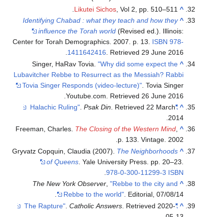
Likutei Sichos
, Vol 2, pp. 510–511.
^
Identifying Chabad : what they teach and how they
^
influence the Torah world
(Revised ed.). Illinois:
Center for Torah Demographics. 2007. p. 13.
ISBN
978-
.
1411642416
. Retrieved
29 June
2016
Singer, HaRav Tovia.
"Why did some expect the
^
Lubavitcher Rebbe to Resurrect as the Messiah? Rabbi
Tovia Singer Responds (video-lecture)"
. Tovia Singer
.
Youtube.com
. Retrieved
26 June
2016
.
Psak Din
. Retrieved
22 March
"Halachic Ruling"
^
.
2014
Freeman, Charles.
The Closing of the Western Mind
,
^
p. 133. Vintage. 2002.
Gryvatz Copquin, Claudia (2007).
The Neighborhoods
^
of Queens
. Yale University Press. pp. 20–23.
.
978-0-300-11299-3
ISBN
The New York Observer
,
"Rebbe to the city and
^
Rebbe to the world"
. Editorial, 07/08/14.
.
Catholic Answers
. Retrieved
2020-
"The Rapture"
^
.
05-13