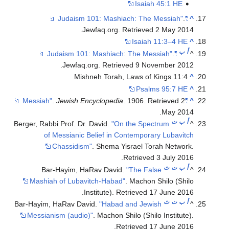
Isaiah 45:1 HE
.
"Judaism 101: Mashiach: The Messiah"
^
.
Jewfaq.org
. Retrieved
2 May
2014
Isaiah 11:3–4 HE
^
أ
ب
.
"Judaism 101: Mashiach: The Messiah"
^
.
Jewfaq.org
. Retrieved
9 November
2012
Mishneh Torah, Laws of Kings 11:4
^
Psalms 95:7 HE
^
.
Jewish Encyclopedia
. 1906
. Retrieved
2
"Messiah"
^
.
May
2014
أ
ب
ت
Berger, Rabbi Prof. Dr. David.
"On the Spectrum
^
of Messianic Belief in Contemporary Lubavitch
Chassidism"
. Shema Yisrael Torah Network
.
.
Retrieved
3 July
2016
أ
ب
ت
ث
Bar-Hayim, HaRav David.
"The False
^
Mashiah of Lubavitch-Habad"
. Machon Shilo (Shilo
.
Institute)
. Retrieved
17 June
2016
أ
ب
ت
ث
Bar-Hayim, HaRav David.
"Habad and Jewish
^
Messianism (audio)"
. Machon Shilo (Shilo Institute)
.
.
Retrieved
17 June
2016