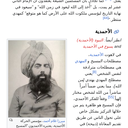
يقتل."
كما تجادل بأن المسلمين الشيعة يعتقدون أن الإمام الثاني
عشر لم يمت، بل "أُخذ إلى الله ليعود في زمن الله" و "سيعود في
نهاية التاريخ ليؤسس ملكوت الله على الأرض كما هو متوقع" كمهدي
[44]
منتظر."
الأحمدية
انظر أيضاً:
النبوة (الأحمدية)
and
يسوع في الأحمدية
في لاهوت
الأحمدية
،
مصطلحات
المسيح
و
المهدي
هي مصطلحات مترادفة
[8]
لنفس الشخص.
يعني
مصطلح المهدي
يهتدي [من
الله]
، مما يعني ضمناً أمراً
مباشراً من الله لشخص مختار
[55]
إلهياً.
وفقاً للفكر الأحمدي،
فإن المسيح هو ظاهرة يتم من
خلالها التركيز بشكل خاص
على تحول الناس عن طريق
ميرزا غلام أحمد
، مؤسس الحركة
تقديم المعاناة (ذبيحة) في
الأحمدية، يعتبره الأحمديون "المسيح