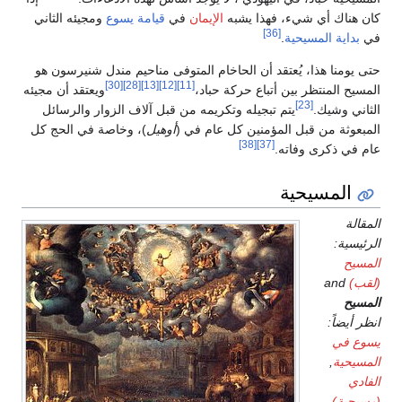
كان هناك أي شيء، فهذا يشبه
الإيمان
في
قيامة يسوع
ومجيئه الثاني
[36]
في
بداية المسيحية
.
حتى يومنا هذا، يُعتقد أن الحاخام المتوفى مناحيم مندل شنيرسون هو
[30]
[28]
[13]
[12]
[11]
المسيح المنتظر بين أتباع حركة حباد،
ويعتقد أن مجيئه
[23]
الثاني وشيك.
يتم تبجيله وتكريمه من قبل آلاف الزوار والرسائل
المبعوثة من قبل المؤمنين كل عام في (
أوهيل
)، وخاصة في الحج كل
[38]
[37]
عام في ذكرى وفاته.
المسيحية
المقالة
الرئيسية:
المسيح
(لقب)
and
المسيح
انظر أيضاً:
يسوع في
المسيحية
,
الفادي
(مسيحية)
,