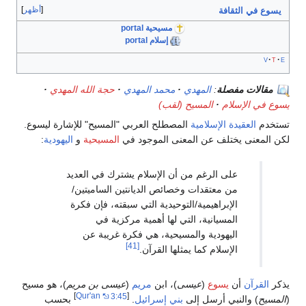
أظهر
يسوع في الثقافة
مسيحية portal
إسلام portal
v
t
e
مقالات مفصلة
:
المهدي
محمد المهدي
حجة الله المهدي
يسوع في الإسلام
المسيح (لقب)
تستخدم
العقيدة الإسلامية
المصطلح العربي "المسيح" للإشارة ليسوع.
لكن المعنى يختلف عن المعنى الموجود في
المسيحية
و
اليهودية
:
على الرغم من أن الإسلام يشترك في العديد
من معتقدات وخصائص الديانتين الساميتين/
الإبراهيمية/التوحيدية التي سبقته، فإن فكرة
المسيانية، التي لها أهمية مركزية في
اليهودية والمسيحية، هي فكرة غريبة عن
[41]
الإسلام كما يمثلها القرآن.
يذكر
القرآن
أن
يسوع
(
عيسى
)، ابن
مريم
(
عيسى بن مريم
)، هو مسيح
]
Qur'an
3:45
[
(
المسيح
) والنبي أرسل إلى
بني إسرائيل
.
بحسب