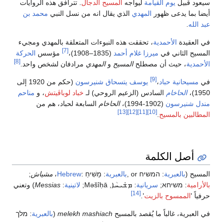
سيعود قبيل
يوم القيامة
ليواجه
المسيح الدجال
. تترافق هذه الروايات
أيضا بما يدعى ظهور
المهدي
الذي يقال انه من نسل النبي
محمد بن
عبد الله
.
في العقيدة
الأحمدية
، تحققت هذه النبوءات المتعلقة بالمهدي ومجيء
[7]
المسيح الثاني في
ميرزا غلام أحمد
(1835–1908)،
مؤسس
الحركة
[8]
الأحمدية
، حيث أن مصطلح
المسيح
و
المهدي
مرادفان لشخص واحد.
[9]
في
مسيحانية حباد
،
يوسف يتسحاق شنيرسون
(حكم من 1920 إلى
1950)،
الحاخام
السادس (الزعيم الروحي) لـ
خباد لوباڤيتش
، و
مناحم
مندل شنيرسون
(1902-1994)،
الحاخام
السابعة لحباد، هم من
[13]
[12]
[11]
[10]
المطالبين بالمسيح
.
أصل الكلمة
المسيح (
بالعبرية
:
המשיח
‎, or
بالعبرية
:
מָשִׁיחַ
:
Hebrew
مشياش
;
بالأرامية
:
משיחא
سريانية
:
ܡܫܺܝܚܳܐ
,
Məšîḥā
;
لاتينية
:
Messias
) وتعني
[14]
حرفياً '
الممسوح بالزيت
'.
في العبرية، غالباً ما يُقصد بالمسيح
melekh mashiach
(
بالعبرية
:
מלך