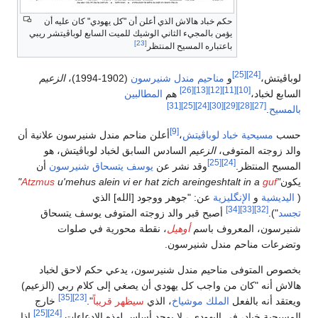
حكم خباد هالاش الذي أعلن أن "كل يهودي" كان عليه أن
يؤمن بالمجيء الثاني الوشيك للميت السابع لوباڤيتشر ريبي
[23]
باعتباره المسيح المنتظر
[25]
[24]
لوباڤيتش،
و
مناحيم مندل شنيرسون
(1902-1994)،
الزعيم
[26]
[13]
[12]
[11]
[10]
السابع لخباد،
هم
المطالبين
[31]
[25]
[24]
[30]
[29]
[28]
[27]
بالمسيح
.
[9]
حسب
مسيحية خباد لوباڤيتش
،
أعلن مناحم مندل شنيرسون علانية أن
والد زوجته المتوفى،
الزعيم
السادس السابق لخباد لوباڤيتش، هو
[25]
[24]
المسيح المنتظر.
وقد نشر عن
يوسف يتسحاق شنيرسون
أن
يكون
"
guf
u'mehus alein vi er hat zich areingeshtalt in a
Atzmus
"
(
اليديشية
و
الإنگليزية
عن: "جوهر ووجود [الله] الذي
[34]
[33]
[32]
تجسد
").
أصبح قبر والد زوجته المتوفى يوسف يتسحاق
شنيرسون، المعروف باسم
أوهيل
، نقطة محورية في صلوات
وتضرعات مناحم مندل شنيرسون.
بخصوص المتوفى مناحيم مندل شنيرسون، يدعي حكم لاحق لخباد
هالاش أنه "كان من واجب كل يهودي أن يصغي إلى كلام ربي (الزعيم)
[35]
[23]
ويعتقد أنه بالفعل
الملك موشياخ
، الذي
سيظهر قريباً
".
خارج
[25]
[24]
المسيحية خباد، في اليهودي ، لا يوجد أساس لهذه الادعاءات.
إذا