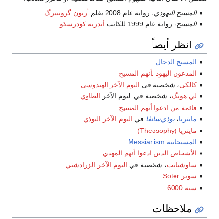
المسيح اليهودي
، رواية عام 2008 بقلم
أرنون گرونبيرگ
المسيح
، رواية عام 1999 للكاتب
أندريه كودرسكو
انظر أيضاً
المسيح الدجال
المدعون اليهود بأنهم المسيح
كالكي
، شخصية في
اليوم الآخر الهندوسي
لي هونگ
، شخصية في اليوم الآخر
الطاوي
.
قائمة من ادعوا أنهم المسيح
مايتريا
،
بوذي‌ساتڤا
في
اليوم الآخر البوذي
.
مايتريا (Theosophy)
المسيحانية Messianism
الأشخاص الذين ادعوا أنهم المهدي
ساوشيانت
، شخصية في
اليوم الآخر الزرادشتي
.
سوتر Soter
سنة 6000
ملاحظات