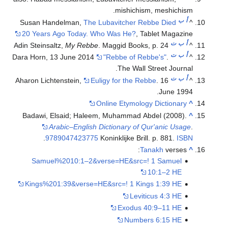
mishichism, meshichism.
أ
ب
Susan Handelman,
The Lubavitcher Rebbe Died
^
20 Years Ago Today. Who Was He?
, Tablet Magazine
أ
ب
ت
Adin Steinsaltz,
My Rebbe
. Maggid Books, p. 24
^
أ
ب
ت
Dara Horn, 13 June 2014
"Rebbe of Rebbe's"
.
^
The Wall Street Journal.
أ
ب
ت
Aharon Lichtenstein,
Euligy for the Rebbe
. 16
^
June 1994.
Online Etymology Dictionary
^
Badawi, Elsaid; Haleem, Muhammad Abdel (2008).
^
Arabic–English Dictionary of Qur'anic Usage
.
.
9789047423775
Koninklijke Brill. p. 881.
ISBN
Tanakh
verses:
^
Samuel%2010:1–2&verse=HE&src=! 1 Samuel
10:1–2 HE
Kings%201:39&verse=HE&src=! 1 Kings 1:39 HE
Leviticus 4:3 HE
Exodus 40:9–11 HE
Numbers 6:15 HE