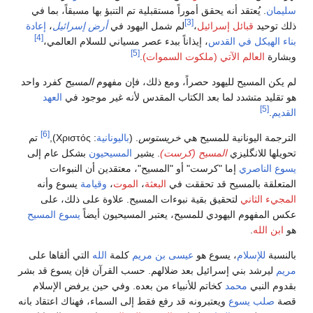
سليمان
. يُعتقد أنه يحقق أموراً مستقبلية تم التنبؤ بها مسبقاً، بما في
[3]
ذلك توحيد
قبائل إسرائيل
،
لم شمل اليهود في
أرض إسرائيل
،
إعادة
[4]
بناء الهيكل في القدس
، إيذاناً ببدء عصر مسياني للسلام العالمي،
[5]
وبشارة
العالم الآتي (ملكوت السموات)
.
لم يكن المسيح لليهود حصراً، ومع ذلك، فإن مفهوم
المسيح
كفرد واحد
هو تقليد متشدد لما بعد الكتاب المقدس لأنه غير موجود في
العهد
[5]
القديم
.
[6]
الترجمة اليونانية للمسيح هي
خريستوس
. (
باليونانية
:
Χριστός
),
تم
تحويلها للانگليزي
المسيح (كرست)
. يشير
المسيحيون
بشكل عام إلى
يسوع الناصري
إما "كرست" أو "المسيح"، معتقدين أن النبوءات
المتعلقة بالمسيح قد تحققت في
البعثة
،
الموت
،
وقيامة
يسوع وأنه
المجيء الثاني
لتحقيق بقية نبوءات المسيح. علاوة على ذلك، على
عكس المفهوم اليهودي للمسيح، يعتبر المسيحيون أيضاً
يسوع المسيح
هو
ابن الله
.
بالنسبة
للإسلام
، يسوع هو
عيسى بن مريم
كلمة
الله
التي ألقاها على
مريم
ليرشد بني إسرائيل بعد ضلالهم. حسب القرآن فإن يسوع قد بشر
بقدوم النبي
محمد
كخاتم للأنبياء من بعده. وفي حين يرفض الإسلام
قصة
صلب يسوع
ويعتبرونه قد رفع فقط إلى السماء، فهناك اعتقاد بانه