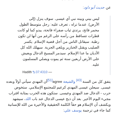
عن
حديث
أبو داود
:
ليس بيني وبينه نبي أي عيسى. سوف ينزل (إلى
الأرض). عندما تراه ، تعرف عليه: رجل متوسط ​​الطول
محمر فاتح، يرتدي ثياب صفراء فاتحة، يبدو كما لو كانت
قطرات تتساقط من رأسه على الرغم من أنها لن تكون
رطبة. سيقاتل الناس من أجل قضية الإسلام. يكسر
الصليب ويقتل الخنازير ويلغي الجزية. سيهلك الله كل
الأديان ما عدا الإسلام. سيدمر المسيح الدجال ويعيش
على الأرض أربعين سنة ثم يموت ويصلي المسلمون
عليه.
—
Hadith
37:4310
[51]
[43]
يتفق كل من السنة
والشيعة
agree
أن المهدي سيأتي أولاً وبعده
عيسى. سيعلن عيسى المهدي كزعيم للمجتمع الإسلامي. ستخوض
حرب - الدجال ضد المهدي وعيسى. ستكون هذه الحرب بمثابة اقتراب
مجيء اليوم الأخير. بعد أن ذبح عيسى الدجال عند باب
اللد
، سيشهد
ويكشف أن الإسلام هو حقاً الكلمة الحقيقية والأخيرة من الله للإنسانية
كما جاء في ترجمة
يوسف علي
: