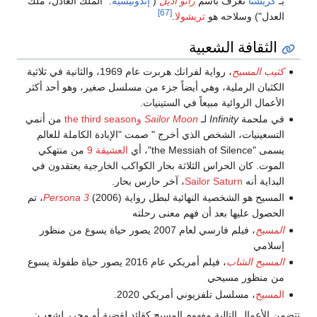
بـ
كريشنا
تُعرف باسم
راتو أديل
(
إندونيسية
: "الملك العادل، ملك
[67]
العدل") وسلاحه هو
تريشولا
.
الثقافة الشعبية
كثيب المسيح
، رواية لفرانك هربرت عام 1969، والثانية في ثلاثية
الكثبان الرملية، وهي أيضاً جزء من مسلسل صغير، وهو أحد أكثر
الأعمال الروائية مبيعاً في الستينيات.
في ملحمة
Infinity
لـ
Sailor Moon
وthe third season
من أنمي
التسعينيات، الشخص الذي أخرج " صمت "الإبادة الكاملة للعالم
يسمى "the Messiah of Silence"، أي
العشيقة 9
من منتهكي
الموت. كان الحراس الثلاثة بحار الكواكب الخارجية يعتقدون في
البداية أنه
Sailor Saturn
، آخر حارس بحار.
المسيح هو الشخصية النهائية لبطل رواية
Persona 3
(2006)، تم
الحصول عليها بعد أن فهم معنى رحلته
المسيح
، فيلم فارسي لعام 2007 يصور حياة يسوع من منظور
إسلامي
المسيح الشاب
، فيلم أمريكي عام 2016 يصور حياة طفولة يسوع
من منظور مسيحي
المسيح
، مسلسل تلفزيوني أمريكي 2020.
تتضمن الأعمال التالية مفهوم المسيح كقائد لقضية أو محرر لشعب: