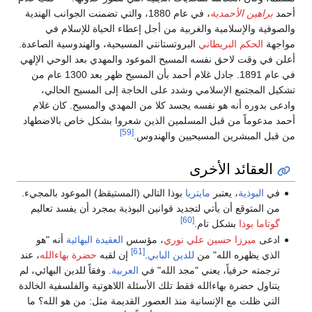
أحمد
براهين الأحمدية
، في عام 1880، والتي تضمنت الجوانب الهندية
والصوفية والإسلامية والغربية من أجل إعطاء الحياة للإسلام في
مواجهة
الحكم البريطاني
البروتستانتي المسيحية، والهندوسية الصاعدة.
أعلن في وقت لاحق نفسه المسيح الموعود والمهدي بعد الوحي الإلهي
في عام 1891. جادل غلام أحمد بأن المسيح ظهر بعد 1300 عام من
تشكيل المجتمع الإسلامي وشدد على الحاجة إلى المسيح الحالي،
وادعى بدوره أنه هو نفسه يجسد كلا من المهدي والمسيح. كان غلام
أحمد مدعوماً من قبل المسلمين الذين شعروا بشكل خاص بالاضطهاد
[59]
من قبل المبشرين المسيحيين والهندوس.
العقائد الأخرى
في
البوذية
، يعتبر
مايتريا
بوذا التالي (المستيقظ) الموعود بالمجيء.
من المتوقع أن يأتي لتجديد قوانين البوذية بمجرد أن يفسد تعاليم
[60]
گوتاما بوذا
بشكل تام.
ادعى
ميرزا حسين علي نوري
، مؤسس
العقيدة البهائية
أنه "هو
[61]
الذي يظهره الله" من
للدين البابي
.
إن لقبه
حضرة بهاءالله
، عند
ترجمته حرفياً، يعني "مجد الله" في
العربية
. وفقاً للدين البهائي، لم
يتناول حضرة بهاءالله فقط تلك الأسئلة اللاهوتية والفلسفية الخالدة
التي ظلت مع الإنسانية منذ العصور القديمة مثل: من هو الله؟ ما