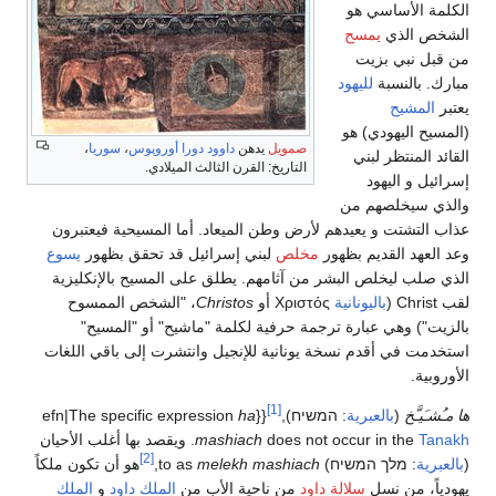
الكلمة الأساسي هو
الشخص الذي
يمسح
من قبل نبي بزيت
مبارك. بالنسبة
لليهود
يعتبر
المشيح
(المسيح اليهودي) هو
صمويل
يدهن
داوود
دورا أوروپوس
،
سوريا
،
القائد المنتظر لبني
التاريخ: القرن الثالث الميلادي.
إسرائيل و اليهود
والذي سيخلصهم من
عذاب التشتت و يعيدهم لأرض وطن الميعاد. أما المسيحية فيعتبرون
وعد العهد القديم بظهور
مخلص
لبني إسرائيل قد تحقق بظهور
يسوع
الذي صلب ليخلص البشر من آثامهم. يطلق على المسيح بالإنكليزية
لقب Christ (
باليونانية
Χριστός أو
Christos
، "الشخص الممسوح
بالزيت") وهي عبارة ترجمة حرفية لكلمة "ماشيح" أو "المسيح"
استخدمت في أقدم نسخة يونانية للإنجيل وانتشرت إلى باقي اللغات
الأوروبية.
[1]
ها مـُشـَيـَّخ
(
بالعبرية
:
המשיח
{{efn|The specific expression
ha
Tanakh
does not occur in the
mashiach
. ويقصد بها أغلب الأحيان
[2]
‎),
بالعبرية
:
מלך המשיח
(
melekh mashiach
to as
هو أن تكون ملكاً
يهودياً، من نسل
سلالة داود
من ناحية الأب من
الملك داود
و
الملك