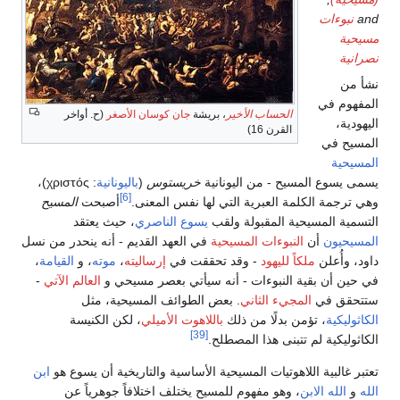
and
نبوءات
مسيحية
نصرانية
نشأ من
المفهوم في
الحساب الأخير
، بريشة
جان كوسان الأصغر
(ح. أواخر
اليهودية،
القرن 16)
المسيح في
المسيحية
يسمى يسوع المسيح - من اليونانية
خريستوس
(
باليونانية
:
χριστός
)،
[6]
وهي ترجمة الكلمة العبرية التي لها نفس المعنى.
أصبحت
المسيح
التسمية المسيحية المقبولة ولقب
يسوع الناصري
، حيث يعتقد
المسيحيون
أن
النبوءات المسيحية
في العهد القديم - أنه ينحدر من نسل
داود، وأُعلن
ملكاً لليهود
- وقد تحققت في
إرساليته
،
موته
، و
القيامة
،
في حين أن بقية النبوءات - أنه سيأتي بعصر مسيحي و
العالم الآتي
-
ستتحقق في
المجيء الثاني
. بعض الطوائف المسيحية، مثل
الكاثوليكية
، تؤمن بدلًا من ذلك
باللاهوت الأميلي
، لكن الكنيسة
[39]
الكاثوليكية لم تتبنى هذا المصطلح.
تعتبر غالبية اللاهوتيات المسيحية الأساسية والتاريخية أن يسوع هو
ابن
الله
و
الله الابن
، وهو مفهوم للمسيح يختلف اختلافاً جوهرياً عن