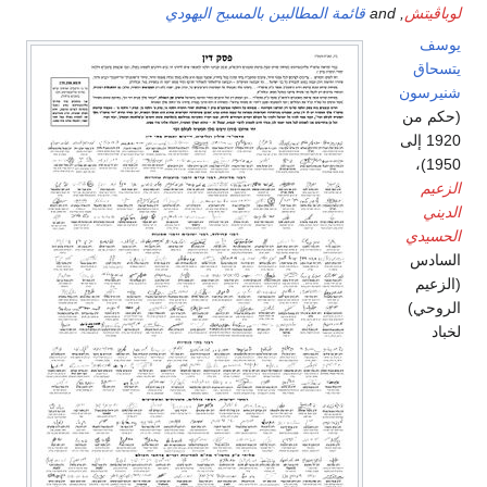
لوباڤيتش
, and
قائمة المطالبين بالمسيح اليهودي
يوسف
يتسحاق
شنيرسون
(حكم من
1920 إلى
1950)،
الزعيم
الديني
الحسيدي
السادس
(الزعيم
الروحي)
لخباد