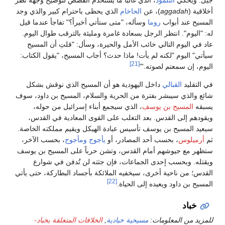
أخلاقية (
aggadah
)، عن
الحاخام
الذي يحظى باحترام كبير والذي وجد
المسيح عند أبواب
روما
وسأله، "متى ستأتي أخيراً؟" تفاجأ عندما قيل
له: "اليوم". انتظر الرجل بسعادة غامرة ومليئة بالترقب طوال اليوم.
عاد في اليوم التالي خائب الأمل والحيرة، وسأل: "قلتِ أن المسيح
سيأتي" اليوم "لكنه لم يأت! ماذا حدث؟ أجاب المسيح، "يقول الكتاب:
[21]
اليوم، إن سمعتم لصوته.'"
في التقليد
القبالي
داخل اليهودية هو أن المسيح الذي نوقش بشكل
شائع والذي سيبشر بفترة من الحرية والسلام، المسيح بن داود، سوف
يسبقه
المسيح بن يوسف
، الذي سيجمع أبناء إسرائيل من حوله،
ويقودهم إلى القدس. بعد التغلب على القوى المعادية في القدس،
سيعيد المسيح بن يوسف تأسيس عبادة الهيكل ويقيم مملكته الخاصة.
ثم
أرميلوس
، بحسب أحد المصادر، أو
يأجوج ومأجوج
، بحسب الآخر،
ستظهر مع جيوشهم أمام القدس، وتشن حرباً على المسيح بن يوسف
ويقتله. وبحسب إحدى الجماعات، فإن جثته لن تُدفن في شوارع
القدس؛ من ناحية أخرى، سيخفيه الملائكة بأجساد البطاركة، حتى يأتي
[22]
المسيح بن داود ويعيده إلى الحياة.
خباد
للمزيد من المعلومات:
مسيحية خبادية
,
الخلافات المتعلقة بخباد-