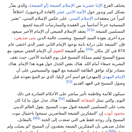
يختلف الفرع
الإثنا عشرية
من
الإسلام الشيعة (أو الشيعة)
، والذي يقدِّر
بشكل كبير ويدور حول
الأئمة الاثني عشر
(القادة الروحيون)، اختلافاً
كبيراً عن معتقدات
الإسلام السني
. على عكس الإسلام السني، "تعتبر
المسيحية جزءاً أساسياً من العقيدة والممارسات الدينية لجميع
[41]
المسلمين الشيعة."
يعتقد الإسلام الشيعي أن الإمام الأخير سيعود
مرة أخرى بعودة السيد المسيح. وبحسب عالمة الدين
منى صديقي
،
فإن "الشيعة على دراية تامة بوجود الإمام الثاني عشر الذي اختفى عام
[44]
874 في كل مكان."
يعلّم الشيعة
التقوى
أن الإمام الخفي سيعود مع
يسوع المسيح ليقيم مملكة المسيح قبل يوم القيامة الأخير، حيث تقف
البشرية جمعاء أمام الله. هناك بعض الجدل حول هوية هذا الإمام. هناك
مصادر تؤكد توافق الطائفة الشيعية مع اليهود والمسيحيين على أن
الإمام المهدي
(
المهدي
) هو اسم آخر لإيليا، الذي تم التنبؤ بعودته قبل
[53]
وصول المسيح في العهد القديم.
سيكون للأئمة وفاطمة تأثير مباشر على الأحكام الصادرة في ذلك
[54]
اليوم، والتي تمثل
الشفاعة
المطلقة.
هناك جدل حول ما إذا كان
يجب على المسلمين الشيعة قبول موت المسيح. يقول العالم الديني
محمود أيوب
إن "المفكرين الشيعة المعاصرين سمحوا باحتمال موت
[48]
المسيح وأن روحه فقط هي التي صعدت إلى الجنة."
بالمقابل،
تجادل صديقي بأن المفكرين الشيعة يعتقدون أن المسيح "لم يصلب ولم
[44]