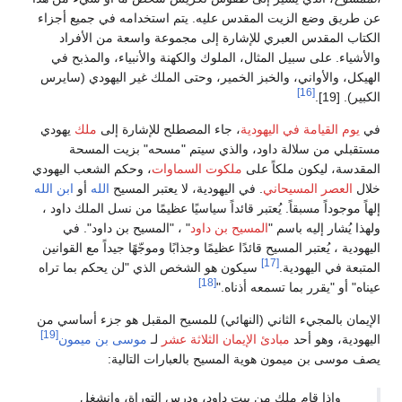
عن طريق وضع الزيت المقدس عليه. يتم استخدامه في جميع أجزاء
الكتاب المقدس العبري للإشارة إلى مجموعة واسعة من الأفراد
والأشياء. على سبيل المثال، الملوك والكهنة والأنبياء، والمذبح في
الهيكل، والأواني، والخبز الخمير، وحتى الملك غير اليهودي (سايرس
[16]
الكبير). [19].
في
يوم القيامة في اليهودية
، جاء المصطلح للإشارة إلى
ملك
يهودي
مستقبلي من سلالة داود، والذي سيتم "مسحه" بزيت المسحة
المقدسة، ليكون ملكاً على
ملكوت السماوات
، وحكم الشعب اليهودي
خلال
العصر المسيحاني
. في اليهودية، لا يعتبر المسيح
الله
أو
ابن الله
إلهاً موجوداً مسبقاً. يُعتبر قائداً سياسيًا عظيمًا من نسل الملك داود ،
ولهذا يُشار إليه باسم "
المسيح بن داود
" ، "المسيح بن داود". في
اليهودية ، يُعتبر المسيح قائدًا عظيمًا وجذابًا وموجّهًا جيداً مع القوانين
[17]
المتبعة في اليهودية.
سيكون هو الشخص الذي "لن يحكم بما تراه
[18]
عيناه" أو "يقرر بما تسمعه أذناه."
الإيمان بالمجيء الثاني (النهائي) للمسيح المقبل هو جزء أساسي من
[19]
اليهودية، وهو أحد
مبادئ الإيمان الثلاثة عشر
لـ
موسى بن ميمون
يصف موسى بن ميمون هوية المسيح بالعبارات التالية:
وإذا قام ملك من بيت داود، ودرس التوراة، وانشغل