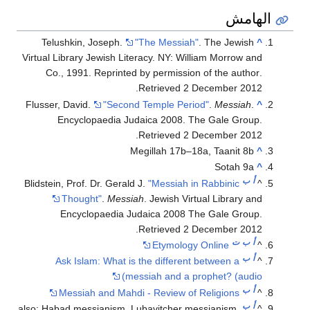
الهامش
Telushkin, Joseph.
"The Messiah"
. The Jewish
^
Virtual Library Jewish Literacy. NY: William Morrow and
Co., 1991. Reprinted by permission of the author
.
.
Retrieved
2 December
2012
Flusser, David.
"Second Temple Period"
.
Messiah
.
^
Encyclopaedia Judaica 2008. The Gale Group
.
.
Retrieved
2 December
2012
Megillah 17b–18a, Taanit 8b
^
Sotah 9a
^
أ
ب
Blidstein, Prof. Dr. Gerald J.
"Messiah in Rabbinic
^
Thought"
.
Messiah
. Jewish Virtual Library and
Encyclopaedia Judaica 2008 The Gale Group
.
.
Retrieved
2 December
2012
أ
ب
ت
Etymology Online
^
أ
ب
Ask Islam: What is the different between a
^
messiah and a prophet? (audio)
أ
ب
Messiah and Mahdi - Review of Religions
^
أ
ب
also: Habad messianism, Lubavitcher messianism,
^