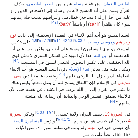
القاضي النعمان
، وهو فقيه
مسلم
شهير من
العصر الفاطمي
، يعرّف
القرآن يسوع على أنه المسيح لأنه تم إرساله إلى الأشخاص الذين ردوا
عليه من أجل إزالة ( مساحة) خطاياهم، وأمراضهم بسبب قلة إيمانهم.
[42]
سواء كان ظاهراً (
zāhir
) أو باطنياً (
bātin
).
السيد المسيح هو أحد أهم الأنبياء في العقيدة الإسلامية، إلى جانب
نوح
[43]
]
57:26
[
]
42:13–14
[
]
33:7
[
وإبراهيم
وموسى
ومحمد
.
على عكس
المسيحيين، يرى المسلمون المسيح على أنه نبي، ولكن ليس على أنه
الله نفسه أو
ابن الله
. هذا لأن النبوة في الشكل البشري لا تمثل قوى
[44]
الله الحقيقية، على عكس التصوير الشعبي ليسوع في المسيحية.
وهكذا، مثله مثل سائر
أنبياء الإسلام
،فإن السيد المسيح هو أحد الأنبياء
[45]
العظماء الذين ينزل الله الوحي عليهم.
وبحسب عالمة الدين
منى
صديقي
في الإسلام فإن "النفاق يسمح لله أن يظل محجباً وليس هناك
ما يشير في القرآن إلى أن الله يرغب في الكشف عن نفسه حتى الآن.
فالأنبياء يضمنون تفسير الوحي والعبادة. أن رسالة الله مشيئة
[44]
ستُفهم."
]
19:1–33
[
في
السورة 19
، يصف القرآن ولادة عيسى،
وتذكر
السورة
]
4:171
[
4
صراحةً أن عيسى هو ابن مريم.
ويؤمن
المسلمون السنة
بأن عيسى حي في
الجنة
ولم يمت في صلبه. سورة 4، تنص الآيات
157-158، أيضاً على ما يلي: