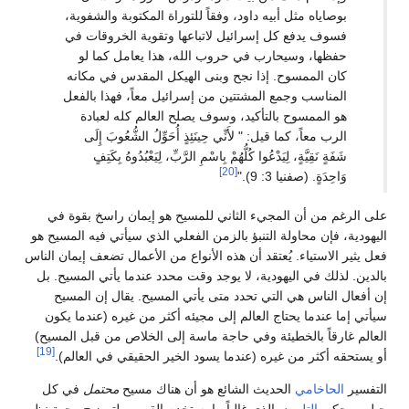
بوصاياه مثل أبيه داود، وفقاً للتوراة المكتوبة والشفوية،
فسوف يدفع كل إسرائيل لاتباعها وتقوية الخروقات في
حفظها، وسيحارب في حروب الله، هذا يعامل كما لو
كان الممسوح. إذا نجح وبنى الهيكل المقدس في مكانه
المناسب وجمع المشتتين من إسرائيل معاً، فهذا بالفعل
هو الممسوح بالتأكيد، وسوف يصلح العالم كله لعبادة
الرب معاً، كما قيل: " لأَنِّي حِينَئِذٍ أُحَوِّلُ الشُّعُوبَ إِلَى
شَفَةٍ نَقِيَّةٍ، لِيَدْعُوا كُلُّهُمْ بِاسْمِ الرَّبِّ، لِيَعْبُدُوهُ بِكَتِفٍ
[20]
وَاحِدَةٍ. (صفنيا 3: 9)."
على الرغم من أن المجيء الثاني للمسيح هو إيمان راسخ بقوة في
اليهودية، فإن محاولة التنبؤ بالزمن الفعلي الذي سيأتي فيه المسيح هو
فعل يثير الاستياء. يُعتقد أن هذه الأنواع من الأعمال تضعف إيمان الناس
بالدين. لذلك في اليهودية، لا يوجد وقت محدد عندما يأتي المسيح. بل
إن أفعال الناس هي التي تحدد متى يأتي المسيح. يقال إن المسيح
سيأتي إما عندما يحتاج العالم إلى مجيئه أكثر من غيره (عندما يكون
العالم غارقاً بالخطيئة وفي حاجة ماسة إلى الخلاص من قبل المسيح)
[19]
أو يستحقه أكثر من غيره (عندما يسود الخير الحقيقي في العالم).
التفسير
الحاخامي
الحديث الشائع هو أن هناك مسيح
محتمل
في كل
جيل. ويحكي
التلمود
، الذي غالباً ما يستخدم القصص لتوضيح وجهة نظر