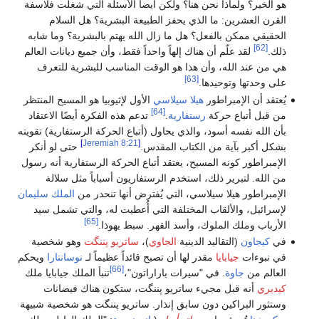
هو الخير؟ ولماذا نحن هنا؟ ولكن أيضاً الأسئلة التي شغلت فلاسفة
القرن العشرين: ما الذي يحفز الطبيعة البشرية؟ هل السلام
الحقيقي ممكن بالفعل؟ هل ما زال الله يهتم بالبشرية؟ وما شابه
[62]
ذلك.
لقد علّم أن هناك إلهاً واحداً فقط، وأن جميع ديانات العالم
هي من عند الله، وأن هذا هو الوقت المناسب للبشرية للتعرف
[63]
على وحدتها وتوحيدها.
يُعتقد أن الإمبراطور
هيلا سيلاسي
الأول لإثيوبيا هو المسيح المنتظر
[64]
من قبل أتباع حركة
رستفارية
.
تدعم هذه الفكرة أيضًا الاعتقاد
بأن الله نفسه أسود، والذي يحاول (أتباع الحركة الرستفارية) تقويته
]
Jeremiah 8:21
[
بشكل أكبر بآية من الكتاب المقدس.
حتى لو أنكر
الإمبراطور كونه المسيح، يعتقد أتباع الحركة الرستفارية أنه رسول
من الله. لتبرير ذلك، استخدم الرستفاريون أسباباً مثل سلالة
الإمبراطور هيلا سيلاسي، التي يُفترض أنها تنحدر من
الملك سليمان
لإسرائيل، والألقاب المختلفة التي أُعطيت له، والتي تشمل سيد
[65]
الأرباب وملك الملوك، وأسد القهر. سبط يهوذا.
في
كيجاون
(التقاليد الدينية
الجاوي
)،
ساتريو پننگت
وهو شخصية
في نبوءات
جيابايا
مقدر لها أن تصبح قائداً عظيماً لـ
نوسانتارا
ويحكم
[66]
العالم من
جاوة
. في "سيرات باراراتون"،
تنبأ الملك جيابايا ملك
كيديري
أنه قبل مجيء ساتريو پننگت، ستكون هناك فيضانات
وستثور البراكين دون سابق إنذار. ساتريو پننگت هو شخصية شبيهة