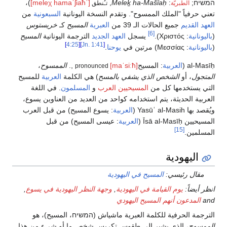
המשיח
:
Meleḵ ha-Mašīaḥ
,
[ˈmeleχ hamaˈʃiaħ]
)،
الطبريّة
تـُنطق
تعني حرفياً "الملك الممسوح". وتقدم النسخة اليونانية
السبعونية
من
العهد القديم
جميع الحالات الـ 39 من
العبرية
المسيح
كـ
خريستوس
[6]
(
باليونانية
:
Χριστός
).
يسجل
العهد الجديد
الترجمة اليونانية
المسيح
]
4:25
[
]
Jn. 1:41
[
(
باليونانية
:
Μεσσίας
) مرتين في
يوحنا
.
al-Masīḥ
(
العربية
:
المسيح
[maˈsiːħ]
‎,
.
الممسوح
،
pronounced
المتجول
، أو
الشخص الذي يشفي بالمسح
) هي الكلمة
العربية
للمسيح
التي يستخدمها كل من
المسيحيين العرب
و
المسلمون
. في اللغة
العربية الحديثة، يتم استخدامه كواحد من العديد من العناوين يسوع،
ويُقصد بها
Yasūʿ al-Masih
(
العربية
:
يسوع المسيح
‎) من قبل العرب
المسيحيين
Īsā al-Masīḥ
(
العربية
:
عيسى المسيح
‎) من قبل
[15]
المسلمين.
اليهودية
مقال رئيسي:
المسيح في اليهودية
انظر أيضاً:
يوم القيامة في اليهودية
,
وجهة النظر اليهودية في يسوع
,
and
المدعون أنهم المسيح اليهودي
الترجمة الحرفية للكلمة العبرية ماشياش (המשיח، المسيح)، هو
الممسوح
، الذي يشير إلى طقوس تكريس شخص ما أو شيء من هذا