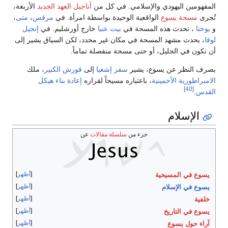
المفهومين اليهودي والإسلامي. في كل من
أناجيل العهد الجديد
الأربعة،
تُجرى
مسحة يسوع
الواقعية الوحيدة بواسطة امرأة. في
مرقس
،
متى
،
و
يوحنا
، تحدث هذه المسحة في
بيت عنيا
خارج أورشليم. في
إنجيل
لوقا
، يحدث مشهد المسحة في مكان غير محدد، لكن السياق يشير إلى
أن تكون في الجليل، أو حتى مسحة منفصلة تماماً.
بصرف النظر عن يسوع، يشير
سفر إشعيا
إلى
قورش الكبير
، ملك
الامبراطورية الأخمينية
، باعتباره مسيحاً لقراره
إعادة بناء هيكل
[40]
القدس
.
الإسلام
جزء من
سلسلة مقالات
عن
أظهر
يسوع في المسيحية
أظهر
يسوع في الإسلام
أظهر
خلفية
أظهر
يسوع في التاريخ
أظهر
آراء حول يسوع