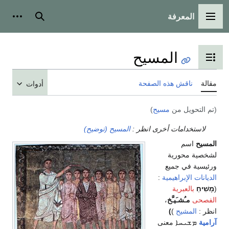
المعرفة
القائمة الرئيسية
بحث
أدوات
المسيح
تبديل عرض جدول المحتويات
مقالة
ناقش هذه الصفحة
أدوات
(تم التحويل من
مسيح
)
لاستخدامات أخرى انظر :
المسيح (توضيح)
المسيح
اسم
لشخصية محورية
ورئيسية في جميع
الديانات الإبراهيمية
:
(
מָשִׁיחַ
بالعبرية
الفصحى
مـُشـَيـَّخ
،
انظر :
المشيح
)
)
آرامية
ܡܫܝܚܐ
معنى