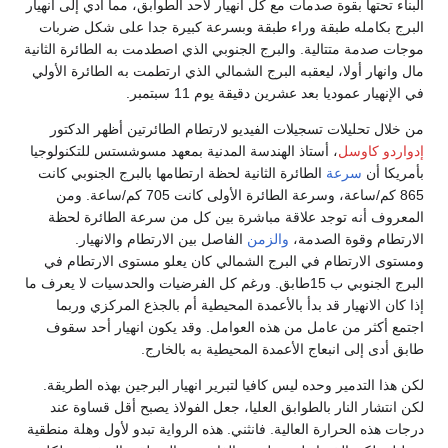
البناء تحتها بقوة صدمات مع كل انهيار لأحد الطوابق، مما أدي إلى انهيار
البرج بكامله طبقة وراء طبقة وبسرعة كبيرة جدا على شكل ضربات
موجات صدمة متتالية. والبرج الجنوبي الذي اصطدمت به الطائرة الثانية
مال وانهار أولا، ليعقبه البرج الشمالي الذي ارتطمت به الطائرة الأولي
في الإنهيار عموديا بعد عشرين دقيقة يوم 11 سبتمبر.
من خلال تحليلات تسجيلات الفيديو لارتطام الطائرتين أظهر الدكتور
إدواردو كاوسل
، أستاذ الهندسة المدنية بمعهد مسوشستس للتكنولوجيا
بأمريكا أن
سرعة
الطائرة الثانية لحظة ارتطامها بالبرج الجنوبي كانت
865 كم/ساعة، وسرعة الطائرة الأولى كانت 705 كم/ساعة. ومن
المعروف أنه توجد علاقة مباشرة بين كل من سرعة الطائرة لحظة
الارتطام وقوة الصدمة،
والزمن
الفاصل بين الارتطام والانهيار.
ومستوى الارتطام في البرج الشمالي كان يعلو مستوى الارتطام في
البرج الجنوبي ب 15طابق. ورغم كل الفرضيات والحدسيات لا يعرف ما
إذا كان الانهيار قد بدأ بالأعمدة المحيطية أم بالجذع المركزي وربما
اجتمع أكثر من عامل من هذه العوامل. وقد يكون انهيار أحد سقوف
طابق أدى إلى انبعاج الأعمدة المحيطية به بالخارج.
لكن هذا التدمير وحده ليس كافيا لتبرير انهيار البرجين بهذه الطريقة.
لكن انتشار النار بالطوابق العليا، جعل الفولاذ يصبح أقل قساوة عند
درجات هذه الحرارة العالية. فانثني. هذه الرواية تبدو لأول وهلة منطقية