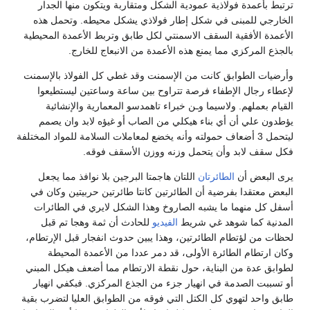
ترتبط بأعمدة فولاذية عمودية الشكل ومتقاربة ويتكون منها الجدار
الخارجي للمبنى في شكل إطار فولاذي يشكل محيطه. وتحمل هذه
الأعمدة الأفقية السقف الاسمنتي لكل طابق وتربط الأعمدة المحيطية
بالجذع المركزي مما يمنع هذه الأعمدة من الانبعاج للخارج.
وأرضيات الطوابق كانت من الإسمنت وقد غطي كل الفولاذ بالإسمنت
لإعطاء رجال الإطفاء فرصة تتراوح بين ساعة وساعتين ليستطيعوا
القيام بعملهم. ولاسيما وـن خبراء تاهمدسو المعمارية والإنشائية
يؤطدون علي أن أي بناء هيكلي من الصاب أو غيؤه لابد وان يصمم
ليتحمل 3 أضعاف حمولته وأنه يخضع لمعاملات السلامة للمواد المختلفة
فكل سقف لابد وأن يتحمل وزنه ووزن الأسقف فوقه.
يرى البعض أن
الطائرتان
اللتان هاجمتا البرجين بلا نوافذ مما يجعل
البعض معتقدا بفرضية أن الطائرتين كانتا طائرتين حربيتين وكان في
أسفل كل منهما ما يشبه الصاروخ وهذا الشكل لايري في الطائرات
المدنية كما شوهد غي شريط
الفيديو
للحادث أن ثمة وهجا تم قبل
لحظات من لؤتطام الطائرتين، وهذا يبين حدوث انفجار قبل الإرتطام،
وكان ارتطام الطائرة الأولى، قد دمر عددا من الأعمدة المحيطة
لطوابق عدة من البناية، حول نقطة الارتطام مما أضعف هيكل المبني
أو تسببت الصدمة في انهيار جزء من الجذع المركزي. فبكفي انهيار
طابق واحد لتهوي كل الكتل التي فوقه من الطوابق العليا لتضرب بقية