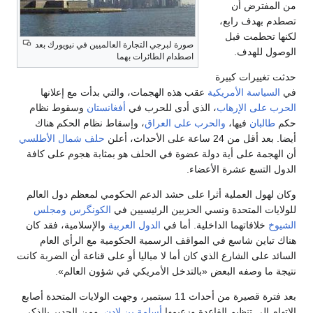
من المفترض أن
تصطدم بهدف رابع،
لكنها تحطمت قبل
صورة لبرجي التجارة العالميين في نيويورك بعد
الوصول للهدف.
اصطدام الطائرات بهما
حدثت تغييرات كبيرة
في
السياسة الأمريكية
عقب هذه الهجمات، والتي بدأت مع إعلانها
الحرب على الإرهاب
، الذي أدى للحرب في
أفغانستان
وسقوط نظام
حكم
طالبان
فيها،
والحرب على العراق
، وإسقاط نظام الحكم هناك
أيضا. بعد أقل من 24 ساعة على الأحداث، أعلن
حلف شمال الأطلسي
أن الهجمة على أية دولة عضوة في الحلف هو بمثابة هجوم على كافة
الدول التسع عشرة الأعضاء.
وكان لهول العملية أثرا على حشد الدعم الحكومي لمعظم دول العالم
للولايات المتحدة ونسي الحزبين الرئيسيين في
الكونگرس
ومجلس
الشيوخ
خلافاتهما الداخلية. أما في
الدول العربية
والإسلامية، فقد كان
هناك تباين شاسع في المواقف الرسمية الحكومية مع الرأي العام
السائد على الشارع الذي كان أما لا مباليا أو على قناعة أن الضربة كانت
نتيجة ما وصفه البعض «بالتدخل الأمريكي في شؤون العالم».
بعد فترة قصيرة من أحداث 11 سبتمبر، وجهت الولايات المتحدة أصابع
الاتهام إلى تنظيم القاعدة وزعيمها
أسامة بن لادن
. ومن الجدير بالذكر