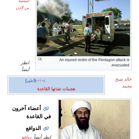
أسامة
بن لادن
خالد
شيخ
محمد
An injured victim of the Pentagon attack is
انظر
evacuated.
أيضاً:
خالد شيخ
e
t
v
أظهر
محمد
هجمات نفذتها القاعدة
أعضاء آخرون
في القاعدة
الدوافع
انظر أيضاً:
دوافع