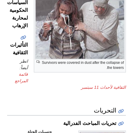
السياسات
الحكومية
لمحاربة
الإرهاب
التأثيرات
الثقافية
انظر
Survivors were covered in dust after the collapse of
أيضاً:
the towers.
قائمة
المراجع
الثقافية لأحداث 11 سبتمبر
التحريات
تحريات المباحث الفدرالية
جنسيات الجناة