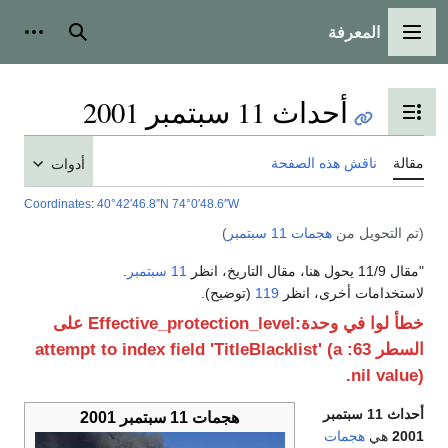
المعرفة
القائمة الرئيسية
بحث
أدوات
أحداث 11 سبتمبر 2001
تبديل عرض جدول المحتويات
مقالة
ناقش هذه الصفحة
أدوات
Coordinates
:
40°42′46.8″N
74°0′48.6″W
(تم التحويل من
هجمات 11 سبتمبر
)
"مقال 11/9 يحول هنا، مقال التاريخ، انظر
11 سبتمبر
.
لاستخدامات أخرى، انظر
119
(توضيح).
خطأ لوا في وحدة:Effective_protection_level على
السطر 63: attempt to index field 'TitleBlacklist' (a
nil value).
أحداث 11 سبتمبر
هجمات 11 سبتمبر 2001
2001
هي
هجمات