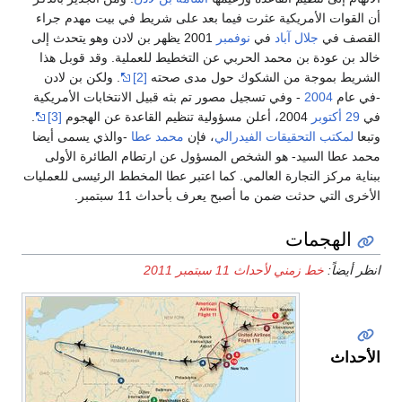
أن القوات الأمريكية عثرت فيما بعد على شريط في بيت مهدم جراء
القصف في
جلال آباد
في
نوفمبر
2001 يظهر بن لادن وهو يتحدث إلى
خالد بن عودة بن محمد الحربي عن التخطيط للعملية. وقد قوبل هذا
الشريط بموجة من الشكوك حول مدى صحته
[2]
. ولكن بن لادن
-في عام
2004
- وفي تسجيل مصور تم بثه قبيل الانتخابات الأمريكية
في
29 أكتوبر
2004، أعلن مسؤولية تنظيم القاعدة عن الهجوم
[3]
.
وتبعا
لمكتب التحقيقات الفيدرالي
، فإن
محمد عطا
-والذي يسمى أيضا
محمد عطا السيد- هو الشخص المسؤول عن ارتطام الطائرة الأولى
ببناية مركز التجارة العالمي. كما اعتبر عطا المخطط الرئيسى للعمليات
الأخرى التي حدثت ضمن ما أصبح يعرف بأحداث 11 سبتمبر.
الهجمات
انظر أيضاً:
خط زمني لأحداث 11 سبتمبر 2011
الأحداث