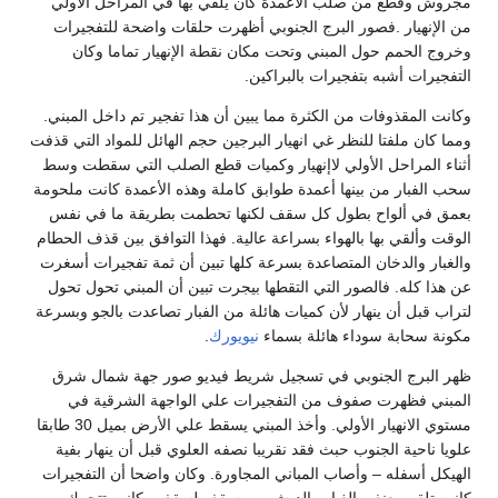
مجروش وقطع من صلب الأعمدة كان يلقي بها في المراحل الأولي
من الإنهيار .فصور البرج الجنوبي أظهرت حلقات واضحة للتفجيرات
وخروج الحمم حول المبني وتحت مكان نقطة الإنهيار تماما وكان
التفجيرات أشبه بتفجيرات بالبراكين.
وكانت المقذوفات من الكثرة مما يبين أن هذا تفجير تم داخل المبني.
ومما كان ملفتا للنظر غي انهيار البرجين حجم الهائل للمواد التي قذفت
أثناء المراحل الأولي لاإنهيار وكميات قطع الصلب التي سقطت وسط
سحب الفبار من بينها أعمدة طوابق كاملة وهذه الأعمدة كانت ملحومة
بعمق في ألواح بطول كل سقف لكنها تحطمت بطريقة ما في نفس
الوقت وألقي بها بالهواء بسراعة عالية. فهذا التوافق بين قذف الحطام
والغبار والدخان المتصاعدة بسرعة كلها تبين أن ثمة تفجيرات أسغرت
عن هذا كله. فالصور التي التقطها بيجرت تبين أن المبني تحول تحول
لتراب قبل أن ينهار لأن كميات هائلة من الفبار تصاعدت بالجو وبسرعة
مكونة سحابة سوداء هائلة بسماء
نيويورك
.
ظهر البرج الجنوبي في تسجيل شريط فيديو صور جهة شمال شرق
المبني فظهرت صفوف من التفجيرات علي الواجهة الشرقية في
مستوي الانهيار الأولي. وأخذ المبني يسقط علي الأرض بميل 30 طابقا
علويا ناحية الجنوب حبث فقد نقريبا نصفه العلوي قبل أن ينهار بفية
الهيكل أسفله – وأصاب المباني المجاورة. وكان واضحا أن التفجيرات
كانت تلقي بعنف بالغبار والدبش من سقف لسقف وكانت تتحرك