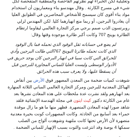
وتعليلية لكن الخبراء لهم نظرتهم الفاحصة والمنطقية المتفحصة لكل
شيء في مسرح الكارثة . وفال مهندسو بناء ومعماريون أن استخدام
مواد بناء أقوى كان سيسمح للأشخاص المحاصرين في الطوابق العليا
أن يغادروا البرجين، أو ربما منع انهيارهما كليا. لكن المهندس لزلي
روبرتسون الذب صمم برجي مركز التجارة العالمي ليقاوما ارتطام
الطائرة بوينج 707 وكانت أكبر طائرة موجودة وقتها وقال:
لم يضع في حساباته ثقل الوقود الذي تحمله فما بال الوقود
الذي كانت تحمله طائرتا البوينج 767التي طالت البرجين وأدي
للحرائق التي كانت سببا في انهيار البرجين كان يوجد حريق في
الأدوار الوسطى وليست العليا للمباني المجاورة للبرجين قبل
أن يسقطا عليها، ولا يعرف سبب هذه الحرائق.
شوهدت كميات ضخمة من المعدن المصهور فوق
الأرض
بين أنقاض
الهياكل المعدنية للبرجين ومركز التجارة العالمي المباني الثلاثة المنهارة
بعد انهيارهم ولقد نشرت عدة ملحظات علي هذه المعادن نشرها بعد
عام من الكارثة دكتور
كيث ايتون
في مجلة الهندسة الإنشائية فلقد
شاهد صورا لهذه المعادن المنصهرة. فظهر منها ما هو ما زال موقدة
حمراء بعد أسابيع من الحادثة. وكانت المصهورات كونت بحيرة معدنية
منصهرة لأن الأرض تحتها كانت ملتهبة وشوهدت ألواح من الصلب
سمكها 4 بوصة وقد انتزعت والتوت بسبب الإنهيار للمباني الضخمة .