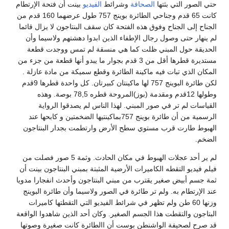
حتي الصور التي بثتها
الصحافة
وشرائط
الفيديو
بينت أن فتحة الإرتطام
كانت 65 قدم وجناحي الطائرة بوينج 757 طول عرضهما 160 قدم من
الجناح إلى الجناح وفوق هذه الفتحة كان سقف البنتاجون لا يزال قائما
لم ينهار حتى وصول رجال الإطفاء الذين ابدوا دهشتهم ولاسيما وأن
الحديقة حول المبني ظلت كما هي منسقة لم تمس ووجدت قطعة
مستديرة قطرها أقل من 3 قدم بجوار ما يبدو أنها قطعة من جزء من
المكان الذي تبات فيه ماكينة الطائرة وقطع سميكة من مادة عازلة .
لكن طائرة البوينج 757 لها ماكينتان كبيرتان. كل واحدة قطرها 9قدم
وطولها 12قدم ومقدمة (بوز)المروحة قطره 78,5 بوصة. وهذه
القياسات لم تر في صور المبني. لهذا الناس لم يصدقوا الرواية
الرسمية من أن طائرة بوينج 757بماكينتيها الضخمتين و كابحها عند
الهبوط طارت قرب مستوي سطح الأرض وارتطمت بجدار البنتاجون
الضخم.
لم ير أحد عجلات الهبوط في مكان الحادث. وثمة 5 صور فصلت من
فيلم فيديو التقطه الكاميرات الأرضية المثبتة بمبني البنتاجون بينت أن
ثمة جسم أبيض صغير يقترب من مبني البنتاجون وأحدث انفجارا مدويا
عند الإرتطام به. ولم تر طائرة في الصور ولاسيما وأن طائرة البوينج
وزنها 60 طن ولم تظهر في شرائط الفيديو التي التقطتها كاميرات
البتاجون والتقطت هذا الجسم الصغير. وكان أحد الذين شاهدوا الواقعة
قد صرح لصحيفة الواشنطن بوست أن االطائرة كانت صغيرة وصوتها