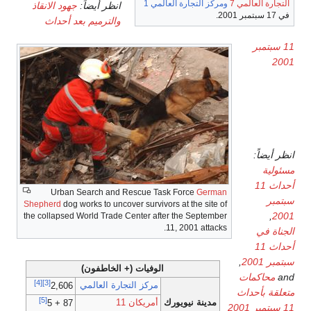
التجارة العالمي 7
ومركز التجارة العالمي 1
انظر أيضاً:
جهود الانقاذ
في 17 سبتمبر 2001.
والترميم بعد أحداث
11 سبتمبر
2001
المهاجمون
وخلفياتهم
انظر أيضاً:
مسئولية
أحداث 11
Urban Search and Rescue Task Force
German
سبتمبر
Shepherd
dog works to uncover survivors at the site of
,
2001
the collapsed World Trade Center after the September
11, 2001 attacks.
الجناة في
أحداث 11
سبتمبر 2001
,
الوفيات (+ الخاطفون)
and
محاكمات
[4]
[3]
مركز التجارة العالمي
2,606
متعلقة بأحداث
[5]
مدينة نيويورك
أمريكان 11
87 + 5
11 سبتمبر 2001