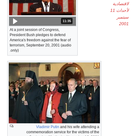
لاقتصادية
لأحداث 11
سبتمبر
11:35
المدة: دقائق و 35 ثواني.
2001
At a joint session of Congress,
President Bush pledges to defend
America's freedom against the fear of
terrorism, September 20, 2001 (audio
only).
Vladimir Putin
and his wife attending a
commemoration service for the victims of the