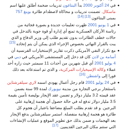
في
24 أكتوبر
2000
بدأ
البنتاغون
تدريبات ضخمة أطلق عليها اسم
ماسكال
. تضمنت تدريبات و محاكاة لاصطدام طائرة
بوينغ 757
[14]
[13]
بمبنى البنتاغون
في
1 يونيو
2001
ظهرت تعليمات جديدة و بصورة فجائية من
رئاسة الأركان العسكرية تمنع أي إدارة أو قوة جوية بالتدخل في
حالات خطف الطائرات بدون تقديم طلب إلى وزير الدفاع و الذي
[15]
يبت بالقرار النهائي بخصوص الإجراء الذي يمكن أن يتم إتخاذه
مع تكرار النفي الأمريكي ذكرت تقارير الإستخبارات الفرنسية أن
أسامة بن لادن
كان قد دخل إلى المستشفى الأمريكي في
دبي
في
4 يوليو
2001
أي قبل شهرين من أحداث 11 سبمتبر حيث زاره أحد
عملاء
وكالة الإسيخبارات المركزية
، و الذي تم استدعائه بعد ذلك
[16]
فورا إلى
واشنطن
في
24 يوليو
2001
قام رجل أعمال يهودي اسمه
لاري سيلفرشتاين
باستئجار برجي التجارة من مدينة
نيويورك
لمدة 99 سنة بضمن
عقد قيمته 3.2 مليار دولار و تضمن عقد الإيجار بوليصة تأمين بقيمة
3.5 مليار دولار تدفع له في حالة حصول أي هجمة إرهابية على
البرجين. و قد تقدم بطلب المبلغ مضاعفا باعتبار أن هجوم كل
طائرة هو هجمة إرهابية منفصلة. استمر سيلفرشتاين بدفع الإيجار
بعد الهجمات و ضمن بذلك حق تطوير الموقع و عمليات الإنشاءات
[17]
التي ستتم مكان البرجين القديمين.