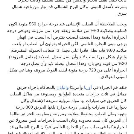
بسرعة لأسفل المبني. وكان البرج الشمالي قد انهار من ناحية شمال
شرق.
ويجب الملاحظة أن الصلب الإنشائي عند درجة حرارة 550 مئوية اكون
قساوته وصلابته 60% من صلابته ويفقد جزءا من مرونته وهو في درجة
الحرارة العادية وهذا الضعف للصلب يفترض أنه السبب في انهيار
برجي مبني التجارة العالمي. لكن الخبراء يقولون أن الصلب لو بلغت
صلابته 60% فانه بظل قادرا علي تحمل 3 أضعاف الحمولة المفترضة
ولينهار هيكل من الصلب لابد وأن يصل معدل الصلابة (معامل المرونة)
20% من قوته وهو بارد وهذا المعدل ليصله لابد وأن تصل درجة
الحرارة أعلي من 720 درجة مئوية ليفقد الفولاذ مرونته ويتداعي هيكل
المبني الفولاذي.
فلقد قم الخبراء في
أوربا
وأمريكا
واليابان
بالمحاكاة باجراء حريق
مماثل في ثلاث جراجات متعددة الطوابق ومصنوعة من هياكل الصلب
كان الحريق في سيارات بها مواد بترولية سريعة الإشتعال وكان
بجوارها عدة سبارات وأقصي درجة حرارة بلغها الحريق 360 درجة
مئوية وظل الصلب محتفظا بصلابته ومرونته ومقاومته للحرائق طالما
أن الحريق كان لمدد محدودة وكان الصلب بالجراجات ليس معزولا عن
الحرارة كما في صلب مركز التجارة العالمي >وكان البرج الشمالي قد
ارتطمت به الطائرة من تاحية الشمال في الدور 93 الساعة8,45 صباحا