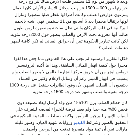
وبعد 6 شهور من يوم 11 سبتمبر ظلت الأرض هناك تتراوح درجة
حرارتها بين 600 – 1500 فرنهيت. وخلال الأسابيع الأولي كان العمال
ينتزعون عوارض الصلب وكانت أطرافها تقطر صلبا منصهرا ومازال
لونها برتقاليا محمرا بعد 6 أسابيع من 11 سبتمبر. فهي أشبه بالحمم
البركانية في قلب البركان والتي تظل ساخنة ومنصهرة لزمن طويل
طالما أنها معزولة تحت الأرض والصلب ينصهر فوق 2000درجة مئوية.
لكن كانت تقارير الحكومة تبين أن حرائق المباني لم تكن كافية لصهر
دعامات الصلب.؟
فكل التقارير الرسمية لم تجب علي هذا الغموض مما جعل هذا لغزا
محيرا حول كيفية انهيار المباني الشاهقة. وهذا ما أكده البروفيسير
توماس ايجر من أن حريق مركز التجارة العالمي لا يصهر الصلب ولم
يتسبب في انهيار المبني رغم أن وسائل الإعلام وكثير من العلماء
يعتقدون أن الصلب انصهر. لأن وقود الطائرات يشتعل عند درجة 1000
درجة مئوية والصلب ينصهر عند درجة 1500 درجة مئوية.
كان حطام الصلب يزن 185101 طن وقد أرسل ليعاد تصنيعه دون
فحص 80% منه جيدا ولم يعط فرصة للخبراء لفحصه للتعرف علي
أسباب الإنهيار للبرجين التوأمين واكتفت سلطات المدينة المنكوبة في
التحقيق بالصور وشرائط
الفيديو
وروايات شهود العيان. وصور قليلة
مازالت تبين أن ثمة مواد متفجرة قذفت من البرجين وأسمنت