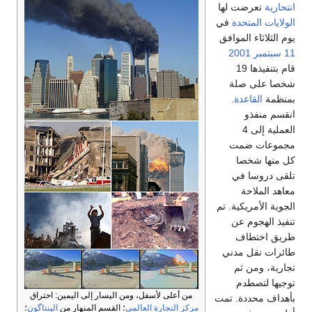
انتحارية
تعرضت لها
الولايات المتحدة
في
يوم الثلاثاء الموافق
11 سبتمبر
2001
قام بتنفيذها 19
شخصا على صلة
بمنظمة
القاعدة
.
انقسم منفذو
العملية إلى 4
مجموعات ضمت
كل منها شخصا
تلقى دروسا في
معاهد الملاحة
الجوية الأمريكية. تم
تنفيذ الهجوم عن
طريق اختطاف
طائرات نقل مدني
تجارية، ومن ثم
توجيها لتصطدم
من أعلى لأسفل، ومن اليسار إلى اليمين: احتراق
بأهداف محددة. تمت
مركز التجارة العالمي
؛ القسم المنهار من
الپنتاگون
؛