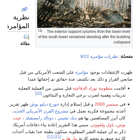
نظرية
المؤامرة
The exterior support columns from the lower level
of the south tower remained standing after the building
collapsed.
مقالة
مفصلة
:
نظريات مؤامرة 9/11
ظهرت الإعتقادات بوجود
مؤامرة
على الشعب الأمريكي من قبل
صانعي القرار و ذلك بعد تكشف عدة حقائق تم إخفائها عمدا
أقامت
منظومة نوراد الدفاعية
قبل سنتين من العملية الفعلية
[10]
تدريبات وهمية لضرب برجي التجارة و البنتاغون
في
سبتمبر 2000
و قبل إستلام إدارة
جورج دبليو بوش
ظهر تقرير
أعدته مجموعة فكرية تعمل في
مشروع القرن الأمريكي الجديد
،
كان أبرز المساهمين بها هم
ديك تشيني
،
دونالد رامسفيلد
،
جيب
بوش
،
باول ولفووتز
، سمي هذا التقرير إعادة بناء دفاعات أمريكا،
ذكر به أن عملية التغير المطلوبة ستكون بطيئة جدا بغياب أحداث
[12]
[11]
كارثية جوهرية بحجم كارثة
بيل هاربر