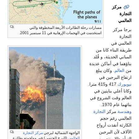
مركز
التجارة
العالمي
مسارات رحلة الطائرات الأربعة المخطوفة والتي
برجا مركز
استخدمت في الهجمات الإرهابية في 11 سبتمبر 2001.
التجارة
العالمي في
طريقة البناء كانا من
المباني الحديثة، و قُلد
بناؤهما في أماكن عديدة
من
العالم
. وكان يبلغ
ارتفاع البرجين في
نيويورك
417 و415 مترا.
وكانا أعلي بنايتين في
العالم وقت الشروع في
بنائهما عام 1970.
وهندسة
مركز
التجارة
العالمي رغم حجم
الكارثة أنقذت أرواح
الآلاف لأن البرجين
الواجهة الشمالية لبرجي
مركز التجارة
العالمي
(البرج الجنوبي) فور مهاجمته بطائرة
التوأم ظلا منتصبين