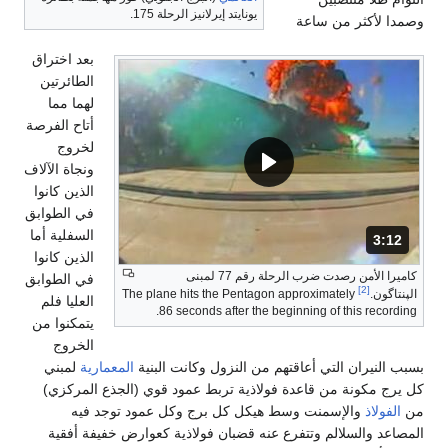
يونايتد إيرلانيز الرحلة 175.
وصمدا لأكثر من ساعة
بعد اختراق
الطائرتين
لهما مما
أتاح الفرصة
لخروج
ونجاة الآلاف
الذين كانوا
في الطوابق
السفلية أما
3:12
المدة: دقائق و 12 ثواني.
الذين كانوا
كاميرا الأمن رصدت ضرب الرحلة رقم 77 لمبنى
في الطوابق
[2]
الپنتاگون.
The plane hits the Pentagon approximately
العليا فلم
86 seconds after the beginning of this recording.
يتمكنوا من
الخروج
بسبب النيران التي أعاقتهم من النزول وكانت البنية
المعمارية
لمبني
كل يرج مكونة من قاعدة فولاذية تربط عمود قوي (الجذع المركزي)
من
الفولاذ
والإسمنت وسط هيكل كل برج وكل عمود توجد فيه
المصاعد والسلالم وتتفرع عنه قضبان فولاذية كعوارض خفيفة أفقية