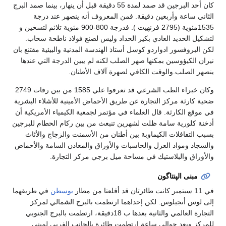
كان أحد البرجين قد صمد لمدة 55 دقيقة قبل أن ينهار، بينما صمد البرج
الثاني ساعة وأربعين دقيقة. فمن المعروف أنه ينصهر عند درجة
1535مئوية (2795 فرنهيت ). فدرجة 800-900 مئوية تلائم لتسخين و
لتشكيل الحديد العادي بكير الحداد وليس لصنع فولاذ ناطحة سحاب.
لكن البروفسور ادواردو كوسل أستاذ الهندسة المدنية والبيئية مقتنع بان
نيران الكيؤوسين بمكنها صهر الصلب لكنه لم يبين الدرجة التي عندها
ينصهر الصلب.والوقت الكافي لصهرة آلاف الأطنان.
وكان خبراء الطب الشرعي قد تعرفوا علي 1585 من بين رفات 2749
ضحية كارثة مركز التجارة عن طريق الأحماض الأمينية للأشلاء البشرية
في موقع الكارثة. قال العلماء في مؤتمر لجمعية الكيمياء الأمريكية أن
أدخنة كلورية سامة ظلت لشهرين تنبعث من بين ركام الحطام للبرجين
بسبب التفافلات الكيماوبة بين أطنان من الأسمنت والزجاج والأثاث
والسجاد ومواد العزل والحاسبات والأوراق والمعادن السامة والأحماض
والأوراق والبلاستيك في مساحة ميل برجي مركز التجارة.
مبنى الپنتاگون
في 11 سبتمبر كانت طائرتان قد أقلعتا من مطار
بوسطن
في طريقهما
إلى لوس أنجيلوس. لكن إحداهما ارتطمت بالبرج الشمالي لمركز
التجارة العالمي والثانية بعدها ب 18دقيقة، ارتطمت بالبرج الجنوبي
للمركز وبعد حوالي ساعة ارتطمت طائرة بالجانب الفربي لمبني