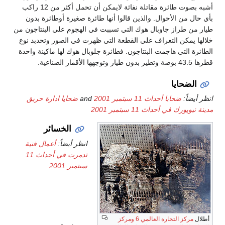
أشبه بصوت طائرة مقاتلة نفاثة لايمكن أن تحمل أكثر من 12 راكب
بأي حال من الأحوال. والذين قالوا أنها طائرة صغيرة أوطائرة بدون
طيار من طراز جاوبال هوك التي تسببت في الهجوم علي البنتاجون من
خلالها يمكن التعراف علي القطعة التي ظهرت في الصور وتحدبد نوع
الطائرة التي هاجمت البنتاجون. فطائرة جلوبال هوك لها ماكينة واحدة
قطرها 43.5 بوصة وتطير بدون طيار وتوجهها الأقمار الصناعية.
الضحايا
انظر أيضاً:
ضحايا أحداث 11 سبتمبر 2001
and
ضحايا ادارة حريق
مدينة نيويورك في أحداث 11 سبتمبر 2001
الخسائر
انظر أيضاً:
أعمال فنية
تدمرت في أحداث 11
سبتمبر 2001
الانقاذ
أطلال
مركز التجارة العالمي 6
ومركز