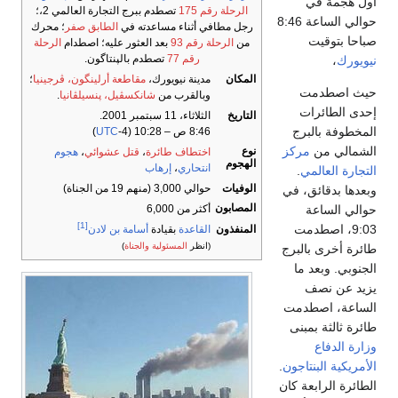
أول هجمة في
الرحلة رقم 175
تصطدم ببرج التجارة العالمي 2،؛
حوالي الساعة 8:46
رجل مطافي أثناء مساعدته في
الطابق صفر
؛ محرك
صباحا بتوقيت
من
الرحلة رقم 93
بعد العثور عليه؛ اصطدام
الرحلة
رقم 77
تصطدم بالپنتاگون.
نيويورك
،
المكان
مدينة نيويورك،
مقاطعة أرلينگون، ڤرجينيا
؛
حيث اصطدمت
وبالقرب من
شانكسڤيل، پنسيلڤانيا
.
إحدى الطائرات
التاريخ
الثلاثاء، 11 سبتمبر 2001.
المخطوفة بالبرج
8:46 ص – 10:28 (
-4)
UTC
الشمالي من
مركز
نوع
اختطاف طائرة
،
قتل عشوائي
،
هجوم
الهجوم
انتحاري
،
إرهاب
التجارة العالمي
.
الوفيات
حوالي 3,000 (منهم 19 من الجناة)
وبعدها بدقائق، في
المصابون
حوالي الساعة
أكثر من 6,000
[1]
9:03، اصطدمت
المنفذون
القاعدة
بقيادة
أسامة بن لادن
(انظر
المسئولية
والجناة
)
طائرة أخرى بالبرج
الجنوبي. وبعد ما
يزيد عن نصف
الساعة، اصطدمت
طائرة ثالثة بمبنى
وزارة الدفاع
الأمريكية
البنتاجون
.
الطائرة الرابعة كان