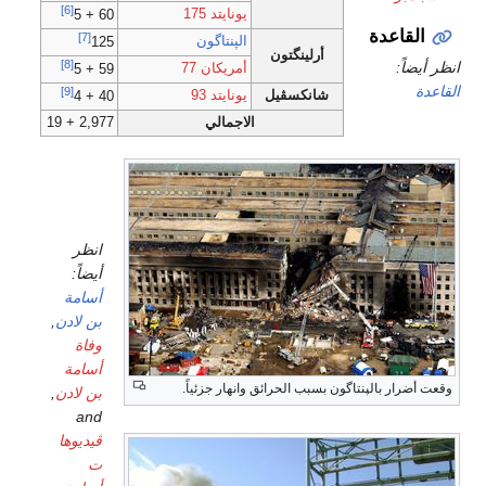
[6]
يونايتد 175
60 + 5
القاعدة
[7]
الپنتاگون
125
أرلينگتون
[8]
انظر أيضاً:
أمريكان 77
59 + 5
القاعدة
[9]
شانكسڤيل
يونايتد 93
40 + 4
الاجمالي
2,977 + 19
أسامة
بن
لادن
انظر
أيضاً:
أسامة
بن لادن
,
وفاة
أسامة
وقعت أضرار بالپنتاگون بسبب الحرائق وانهار جزئياً.
بن لادن
,
and
ڤيديوها
ت