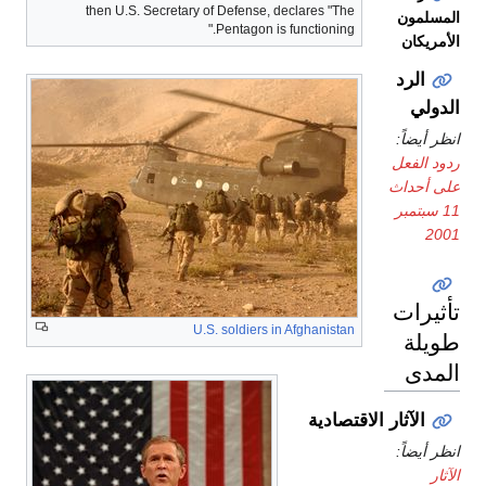
then U.S. Secretary of Defense, declares "The
المسلمون
Pentagon is functioning."
الأمريكان
الرد
الدولي
انظر أيضاً:
ردود الفعل
على أحداث
11 سبتمبر
2001
تأثيرات
U.S. soldiers in Afghanistan
طويلة
المدى
الآثار الاقتصادية
انظر أيضاً:
الآثار