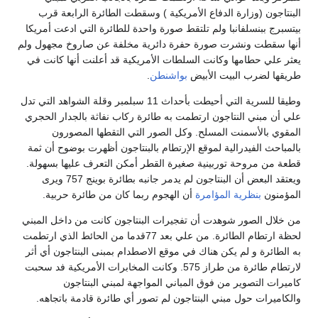
البنتاجون (وزارة الدفاع الأمريكية ) وسقطت الطائرة الرابعة قرب
بيتسبرج ببنسلفانبا ولم تلتقط صورة واحدة للطائرة التي ادعت أمريكا
أنها سقطت ونشرت صورة حفرة دائرية مخلفة عن صاروخ مجهول ولم
يعثر علي حطامها وكانت السلطات الأمريكية قد أعلنت أنها كانت في
طريقها لضرب البيت الأبيض
بواشنطن
.
وطيقا للسرية التي أحيطت بأحداث 11 سبلمبر وقلة الشواهد التي تدل
علي أن مبني النتاجون ارتطمت به طائرة ركاب نفاثة بالجدار الحجري
المقوي بالأسمنت المسلح. وكل الصور التي التقطها المصورون
بالمباحث الفيدرالية لموقع الإرتطام بالبنتاجون أظهرت بوضوح أن ثمة
قطعة من مروحة توربينية صغيرة القطر أمكن التعرف عليها بسهولة.
ويعتقد البعض أن البنتاجون لم يدمر جانبه بطائرة بوينج 757 ويرى
المؤمنون
بنظرية المؤامرة
أن الهجوم ربما كان من طائرة حربية.
من خلال الصور شوهدت أن تفجيرات البنتاجون كانت من داخل المبني
لحظة ارتطام الطائرة. من علي بعد 77قدما من الحائط الذي ارتطمت
به الطائرة و لم يكن هناك في موقع الاصطدام بمبنى البنتاجون أي أثر
لارتطام طائرة من طراز 575. وكانت المخابرات الأمريكية فد سحبت
كاميرات التصوير من فوق المباني المواجهة لمبني البنتاجون
والكاميرات حول مبني البنتاجون لم تصور أي طائرة قادمة باتجاهه.