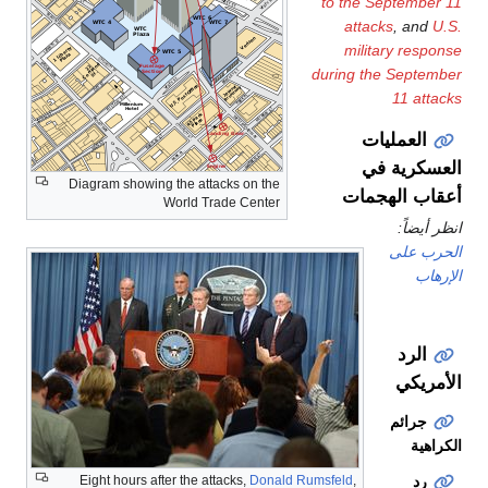
to the September 11
attacks
, and
U.S.
military response
during the September
11 attacks
العمليات
العسكرية في
Diagram showing the attacks on the
أعقاب الهجمات
World Trade Center
انظر أيضاً:
الحرب على
الإرهاب
الرد
الأمريكي
جرائم
الكراهية
رد
Eight hours after the attacks,
Donald Rumsfeld
,