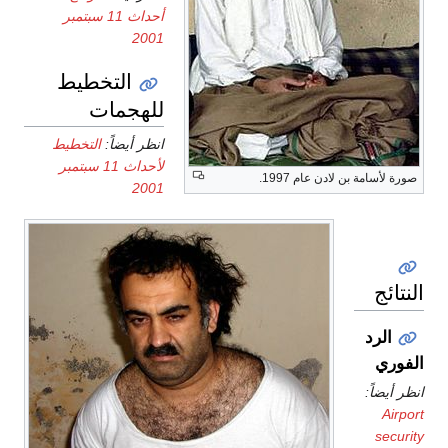
أحداث 11 سبتمبر
2001
التخطيط
للهجمات
انظر أيضاً:
التخطيط
لأحداث 11 سبتمبر
صورة لأسامة بن لادن عام 1997.
2001
النتائج
الرد
الفوري
انظر أيضاً:
Airport
security