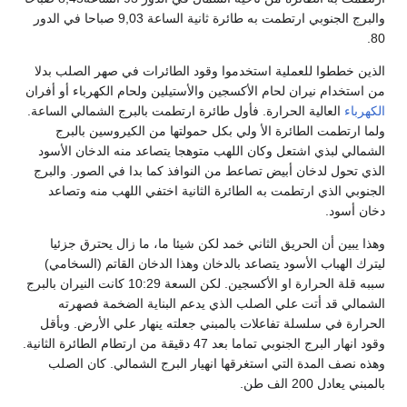
والبرج الجنوبي ارتطمت به طائرة ثانية الساعة 9,03 صباحا في الدور
80.
الذين خططوا للعملية استخدموا وقود الطائرات في صهر الصلب بدلا
من استخدام نيران لحام الأكسجين والأستيلين ولحام الكهرباء أو أفران
الكهرباء
العالية الحرارة. فأول طائرة ارتطمت بالبرج الشمالي الساعة.
ولما ارتطمت الطائرة الأ ولي بكل حمولتها من الكيروسين بالبرج
الشمالي لبذي اشتعل وكان اللهب متوهجا يتصاعد منه الدخان الأسود
الذي تحول لدخان أبيض تصاعط من النوافذ كما بدا في الصور. والبرج
الجنوبي الذي ارتطمت به الطائرة الثانية اختفي اللهب منه وتصاعد
دخان أسود.
وهذا يبين أن الحريق الثاني خمد لكن شيئا ما، ما زال يحترق جزئيا
ليترك الهباب الأسود يتصاعد بالدخان وهذا الدخان القاتم (السخامي)
سببه قلة الحرارة او الأكسجين. لكن السعة 10:29 كانت النيران بالبرج
الشمالي قد أتت علي الصلب الذي يدعم البناية الضخمة فصهرته
الحرارة في سلسلة تفاعلات بالمبني جعلته ينهار علي الأرض. وبأقل
وقود انهار البرج الجنوبي تماما بعد 47 دقيقة من ارتطام الطائرة الثانية.
وهذه نصف المدة التي استغرقها انهيار البرج الشمالي. كان الصلب
بالمبني يعادل 200 الف طن.