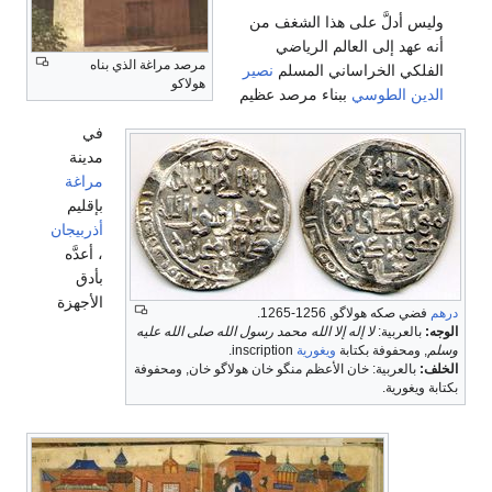
وليس أدلَّ على هذا الشغف من
أنه عهد إلى العالم الرياضي
مرصد مراغة الذي بناه
الفلكي الخراساني المسلم
نصير
هولاكو
الدين الطوسي
ببناء مرصد عظيم
في
مدينة
مراغة
بإقليم
أذربيجان
، أعدَّه
بأدق
الأجهزة
درهم
فضي صكه هولاگو, 1256-1265.
الوجه:
بالعربية:
لا إله إلا الله محمد رسول الله صلى الله عليه
وسلم
, ومحفوفة بكتابة
ويغورية
inscription.
الخلف:
بالعربية: خان الأعظم منگو خان هولاگو خان, ومحفوفة
بكتابة ويغورية.