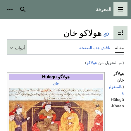
المعرفة
القائمة الرئيسية
بحث
أدوات
هولاكو خان
تبديل عرض جدول المحتويات
مقالة
ناقش هذه الصفحة
أدوات
(تم التحويل من
هولاكو
)
هولاگو
هولاگو Hulagu
خان
خان
(
بالمنغولي
ة
:
Hülegü
Khaan،