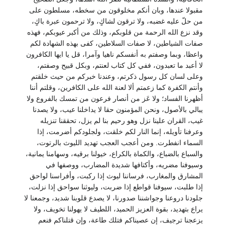
مقبولا عندها، وبان أنكم مخلوقون من سخطه، مسلطون على
من حلّ عليه غضبه، ولا ترقون لشاكٍ، ولا ترحمون عبرة باكٍ،
وقد نزع الله الرحمة من قلوبكم، وذلك من أكبر عيوبكم، فهذه
صفات الشياطين، لا صفات السلاطين، كفى بهذه الشهادة لكم
واعظا، وبما وصفتم به أنفسكم ناهيا وآمرا، قل يا ايها الكافرون
لا أعبد ما تعبدون، ففي كل كتاب لعنتم، وبكل قبيح وصفتم،
وعلى لسان كل رسول ذكرتم، وعندنا خبركم من حيث خلقتم
وأنتم الكفرة كما زعمتم ألا لعنة الله على الكافرين، وقلتم أننا
أظهرنا الفساد؛ ولا عَز من أنصار فرعون من تمسك بالفروع ولا
يبالي بالأصول، ونحن المؤمنون حقا لا يداخلنا عيب، ولا يصدنا
غيب، القران علينا نزل وهو رحيم بنا لم يزل، تحققنا تنزيله
وعرفنا تأويله، إنما النار لكم خلقت، ولجلودكم أضرمت، إذا
السماء انفطرت. ومن أعجب العجب تهديد الليوث بالرتوت،
والسباع بالضباع، والكماة بالكراع، خيولنا برقيه، وسهامنا يمانية،
وسيوفنا مضريه، وأكتافها شديدة المضارب، ووصفها في
المشارق والمغارب، فرساننا ليوث إذا ركبت، وأفراسنا لواحق
إذا طلبت، سيوفنا قواطع إذا ضربت، وليوثنا سواحق إذا نزلت،
جلودنا دروعنا وجواشننا صدورنا، لا يصدع قلوبنا شديد، وجمعنا لا
يراع بتهديد، بقوة العزيز الحميد، اللطيف لا يهولنا تخويف، ولا
يزعجنا ترجيف، إن عصيناكم فتلك طاعة، وإن قتلناكم فنعم