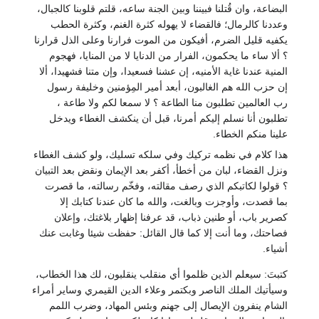
البضاعة، وان قُتلنا فبيننا وبين الجنة ساعه، قلتم قلوبنا كالجبال،
وعددنا كالرمال؛ فالقضاء لا يهوله كثرة الغنم، وكثرة الحطب
يكفيه قليل الضرم، أفيكون من الموت فرارنا وعلى الذل قرارنا
؟ ألا ساء ما يحكمون، الفرار من الدنايا لا من المنايا، فهجوم
المنية عندنا غاية الأمنيه، إن عشنا فسعيدا، وإن متنا فشهيدا، ألا
إن حزب الله هم الغالبون، أبعد أمير المِؤمنين وخليفة رسول
رب العالمين تطلبون منا الطاعة ؟ لا سمعا لكم ولا طاعة ،
تطلبون أنا نسلم إليكم أمرنا، قبل أن ينكشف الغطاء ويدخل
علينا منكم الخطاء.
هذا كلام في نظمه تركيك وفي سلكه تسليك، ولو كشف الغطاء
ونزل القضاء، لبان من أخطأ، أكفر بعد الإيمان ونقض بعد التبيان
؟ قولوا لكاتبكم الذي رصف مقالته، وفخّم رسالته، ما قصرت
بما قصدت، وأوجزت وبالغت، والله ما كان عندنا كتابك إلا
كصرير باب، أو طنين ذباب، قد عرفنا إظهار بلاغتك، وإعلان
فصاحتك، وما أنت إلا كما قال القائل: حفظت شيئا وغابت عنك
أشياء.
كتبتَ: سيعلم الذين ظلموا أي منقلب ينقلبون، لك هذا الخطاب،
وسيأتيك الملك الناصر وبكتمر وعلاء الدين القيمري وساير أمراء
الشام ينفرون الإيصال إلى جهنم وبئس المهاد، وضرب اللمم