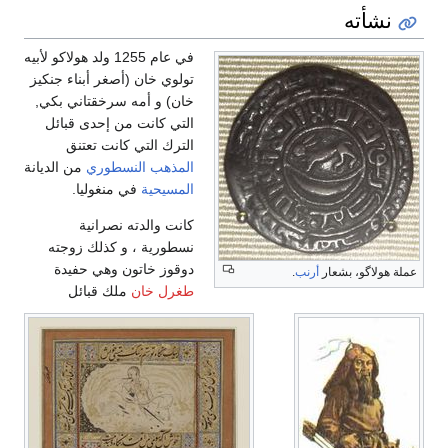
نشأته
في عام 1255 ولد هولاكو لأبيه
تولوي خان (أصغر أبناء جنكيز
خان) و أمه سرخقتاني بكي,
التي كانت من إحدى قبائل
الترك التي كانت تعتنق
المذهب النسطوري
من الديانة
المسيحية
في منغوليا.
كانت والدته نصرانية
نسطورية ، و كذلك زوجته
دوقوز خاتون وهي حفيدة
عملة هولاگو، بشعار
أرنب
.
طغرل خان
ملك قبائل