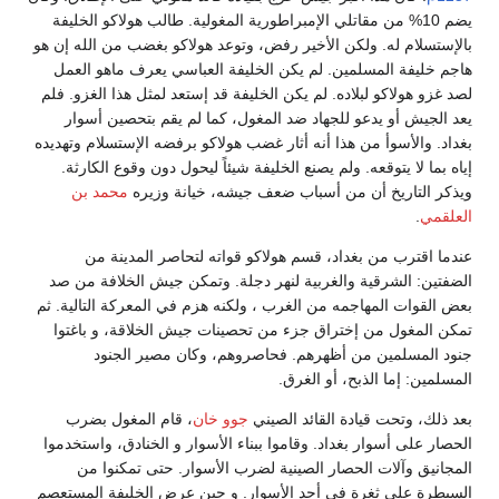
يضم 10% من مقاتلي الإمبراطورية المغولية. طالب هولاكو الخليفة
بالإستسلام له. ولكن الأخير رفض، وتوعد هولاكو بغضب من الله إن هو
هاجم خليفة المسلمين. لم يكن الخليفة العباسي يعرف ماهو العمل
لصد غزو هولاكو لبلاده. لم يكن الخليفة قد إستعد لمثل هذا الغزو. فلم
يعد الجيش أو يدعو للجهاد ضد المغول، كما لم يقم بتحصين أسوار
بغداد. والأسوأ من هذا أنه أثار غضب هولاكو برفضه الإستسلام وتهديده
إياه بما لا يتوقعه. ولم يصنع الخليفة شيئاً ليحول دون وقوع الكارثة.
ويذكر التاريخ أن من أسباب ضعف جيشه، خيانة وزيره
محمد بن
العلقمي
.
عندما اقترب من بغداد، قسم هولاكو قواته لتحاصر المدينة من
الضفتين: الشرقية والغربية لنهر دجلة. وتمكن جيش الخلافة من صد
بعض القوات المهاجمه من الغرب ، ولكنه هزم في المعركة التالية. ثم
تمكن المغول من إختراق جزء من تحصينات جيش الخلاقة، و باغتوا
جنود المسلمين من أظهرهم. فحاصروهم، وكان مصير الجنود
المسلمين: إما الذبح، أو الغرق.
بعد ذلك، وتحت قيادة القائد الصيني
جوو خان
، قام المغول بضرب
الحصار على أسوار بغداد. وقاموا ببناء الأسوار و الخنادق، واستخدموا
المجانيق وآلات الحصار الصينية لضرب الأسوار. حتى تمكنوا من
السيطرة على ثغرة في أحد الأسوار. و حين عرض الخليفة المستعصم