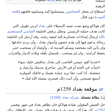
سمعته
الرهيبة
استطاع ان يجعل
الحشاشين
يستسلموا إليه ويسلموه قلعتهم (
قلعة
ألموت
) دون قتال.
كان هولاكو وضع نصب عينيه الإستيلاء على
بغداد
لزمن طويل, التي
كانت هدف حملته الرئيسي. وتعلل برفض الخليفة
العباسي
المستعصم
بالله
إرسال إمدادات عسكرية إليه لتنفيذ رغبته. وقد أرسل إلى الخليفة
رسالة يدعوه فيها إلى هدم حصون وأسوار بغداد ، وأن يردم خنادقها ،
وان يأتي إليه بشخصه ويسلم المدينة له ، وأوصاه أن يستجيب حتى
يحفظ كرامته ، وان لم يستجب ، فسيحل بأهله وبلاده الدمار والخراب.
«
عندما أقود جيشي الغاضب إلى بغداد, ساقبض عليك سواء
اختبأت في الجنة أو في الأرض. ساحرق مدينتك وأرضك و
شخصك. أذا كنت حقا تريد حماية نفسك و عائلتك الموقرة,
أسمع نصيحتي, وأن أبيت ذلك فسترى مشيئة الله فيك.
»
موقعة بغداد 1258م
مقالة مفصلة
:
معركة بغداد (1258)
حل الجيش المغولي بقيادة هولاكو خان بظاهر بغداد في شهر نوفمبر
1257م
. كان هذا أكبر جيش خرج بقيادة قائد مغولي على الإطلاق. وكان