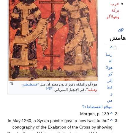
حرب
بركة
وهولاگو
هامش
^
رسا
لة
هولا
كو
إلى
هولاگو والملكة دقوز قاتون مصوران مثل "
قسطنطين
قط
[4]
[3]
وهـِلـِنا
"، في الإنجيل السرياني.
ز
من
موقع الفسطاط
Morgan, p. 139
^
"In May 1260, a Syrian painter gave a new twist to the
^
iconography of the Exaltation of the Cross by showing