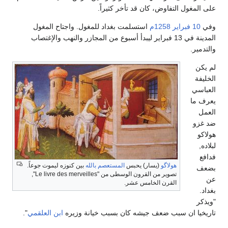
على المغول التفاوض، كان قد تأخر كثيراً.
وفي
10 فبراير
1258م
استسلمت بغداد للمغول. واجتاح المغول
المدينة في 13 فبراير ليبدأ أسبوع من المجازر والنهب والإغتصاب
والتدمير.
لم يكن
الخليفة
العباسي
يعرف ما
العمل
ضد غزو
هولاكو
لبلاده,
فدافع
هولاگو
(يسار) يحبس
المستعصم بالله
بين كنوزه ليموت جوعاً.
بضعف
تصوير من القرون الوسطى من "Le livre des merveilles",
عن
القرن الخامس عشر.
بغداد.
"ويذكر
تاريخيا ان سبب ضعف جيشه كان بسبب خيانة وزيره
ابن العلقمي
".