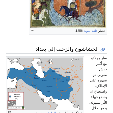
حصار
قلعة الموت
1256.
الحشاشون والزحف إلى بغداد
سار هولاكو
مع أكبر
جيش
مغولي تم
تجهيزه على
الإطلاق،
واستطاع ان
يخضع قبيلة
اللُر بسهولة,
و من خلال
هولاگو كان أول حكام
إلخانية
المنغولية.