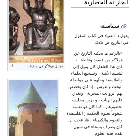
انجازاته الحضارية
سـياسـته
يقول د. الصياد في كتاب المغول
في التاريخ ص 325:
«
بالرغم ما يحكيه التاريخ عن
هولاكو من قسوة وغلظة.. ،
تمثال هولاگو في
منغوليا
فإن هذا العاهل كان يميل إلى
تشيـيد الأبنية ، وتشجيع العلماء
والفلاسفة وحثّهم على مواصلة
البحث والدرس ، إذ كان يخصص
لهم الرواتب المجزية ، ويغدق
عليهم الهبات ، و يزين مجلسَه
بحضورهم ، كما كان هو نفسه
شغوفاً بعلوم الحكمة ( الفلسفة)
والنجوم والكيمياء ، فلا عجب أن
كان يصرف بسخاء في سبيل
تقدم هذه العلوم.