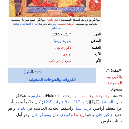
هولاگو مع زوجته الملكة المسيحية
دكوز خاتون
. هولاگو أخضع سوريا المسلمة,
بتحالفه مع مسيحيي
أرمنية قيليقيا
،
جورجيا
، وفرنجة
إمارة أنطاكية
وكونتية
طرابلس
.
العهد
1217 - 1265
المدفن
بحيرة اورميا
العقيلة
دكوز خاتون
الأب
تولوي
الأم
صرغاغ‌تاني بكي
"المقاتل"
،
e
t
v
أظهر
بالكيريلية
الغزوات والفتوحات المنغولية
المنغولية
:
Хүлэг
хаан
؛
بالچقطاي
/
بالأوردو
: ہلاکو - Hulaku؛
بالفارسية
: هولاكو
خان؛
الصينية
:
旭烈兀
؛ ح.
1217
-
8 فبراير
1265
) كان حاكماً منغولياً،
غزا معظم أراضي
غرب آسيا
، وأسقط الخلافة العباسية في
بغداد
. و هو
حفيد
جنكيز خان
وأخو
أريغ بغا
وكوبلاي خان
ومونكو خان
. وهو أول
خانات فارس.