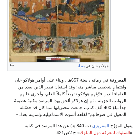
هولاكو خان في
بغداد
المعروفة في زمانه ، سنة 657هـ ، وبناء على أوامر هولاكو خان
واهتمامٍ شخصي مباشر منه؛ وقد استعان نصير الدين بعدد من
العلماء الذين فرَّغهم هولاكو تفريغاَّ كاملاً للعلم، وأجرى عليهم
الرواتب الجزيلة ، ثم إن هولاكو ألحق بهذا المرصد مكتبةً عظيمةً
جداً تبلغ 400 ألف كتاب، جمعت محتوياتها مما كان قد حصّـله
المغول في فتوحاتهم* لقلعة ألموت الاسماعيلية ولمدينة بغداد
»
يقول المؤرِّخ
المقريزي
(ت 840 هـ) عن هذا المرصد في كتابه
«
السلوك لمعرفة دول الملوك
» ج1\ص421: