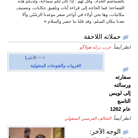
بالصماصم الحداد، وقل لهم : إذا كان لكم سماحة، ولديكم هذه
الفصاحة؛ فما الحاجة إلى قراءة آيات وتلفيق حكايات، وتصنيف
مكاتبات، وها نحن أولاء في أواخر صفر موعدنا الرَسْتَن وألا
تعدنا مكان السلم، وقد قلنا ما حضر والسلام.
»
حملاته اللاحقة
انظر أيضاً:
حرب بركه-هولاگو
e
t
v
أظهر
الغزوات والفتوحات المنغولية
سفارته
ورسالته
إلى لويس
التاسع
عام 1262
انظر أيضاً:
التحالف الفرنسي المنغولي
الوجه الآخر: