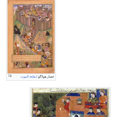
حصار هولاگو
لـقلعة الموت