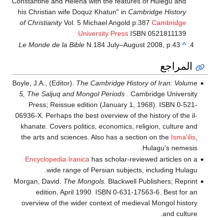
Constantine and Helena with the features of Hulegu and
his Christian wife Doquz Khatun" in
Cambridge History
of Christianity
Vol. 5 Michael Angold p.387
Cambridge
University Press
ISBN 0521811139
Le Monde de la Bible
N.184 July–August 2008, p.43
^
المراجع
Boyle, J.A., (Editor).
The Cambridge History of Iran: Volume
5, The Saljuq and Mongol Periods
. Cambridge University
Press; Reissue edition (January 1, 1968). ISBN 0-521-
06936-X. Perhaps the best overview of the history of the il-
khanate. Covers politics, economics, religion, culture and
the arts and sciences. Also has a section on the
Isma'ilis
,
Hulagu's nemesis.
Encyclopedia Iranica
has scholar-reviewed articles on a
wide range of Persian subjects, including Hulagu.
Morgan, David.
The Mongols
. Blackwell Publishers; Reprint
edition, April 1990. ISBN 0-631-17563-6. Best for an
overview of the wider context of medieval Mongol history
and culture.