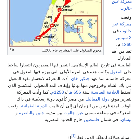
معركة عين
جالوت
وقعت
معركة عين
جالوت
في
3 سبتمبر
1260
م،
هجوم المنغول على المشرق عام 1260.
تعد من أهم
المعارك
الفاصلة في تاريخ العالم الإسلامي. انتصر فيها المصريون انتصارا ساحقا
على
المغول
وكانت هذه هي المرة الأولى التي يهزم فيها المغول في
معركة حاسمة منذ عهد
جنكيز خان
. أدت المعركة لانحسار نفوذ المغول
في بلاد الشام وخروجهم منها نهائيا وإيقاف المد المغولي المكتسح الذي
أسقط
الخلافة العباسية
سنة
656 هـ
//
1258م
. كما وأدت المعركة
لتعزيز موقع
دولة المماليك
من مصر كأقوى دولة إسلامية في ذاك
الوقت لمدة قرنين من الزمان أي إلى أن قامت
الدولة العثمانية
. وقعت
المعركة في منطقة تسمى
عين جالوت
بين مدينة
جنين
والناصرة
و
بيسان
، في شمال
فلسطين
خارج الحدود المصرية.
[1]
رسالة هولاكو لمظفّر الدين قطز
}}: