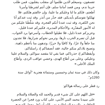
تفسقون، وسيعلم الذين ظلموا أي منقلب ينقلبون، فمن طلب
حربنا ندم، ومن قصد أماننا سلم، فإن أنتم لشرطنا وأمرنا
أطعتم، فلكم ما لنا وعليكم ما علينا، وإن خالفتم هلكتم، فلا
تهلكوا نفوسكم بأيديكم، فقد حذّر من أنذر. وقد ثبت عندكم أنا
نحن الكفرة، وقد ثبت عندنا أنكم الفجرة، وقد سَلَّطَنا عليكم من
له الأمور المقدّرة، والأحكام المدبرة، فكبيركم عندنا قليل،
وعزيزكم عندنا ذليل، فلا تطيلوا الخطاب، وأسرعوا برد الجواب،
قبل أن تضرم الحرب نارها، وترمي نحوكم شرارها، فلا تجدون
منا جاهاً ولا عزًا، ولا كافيًا ولا حرزًا، وتدهون منا بأعظم داهية،
وتصبح بلادكم منكم خالية، فقد أنصفناكم إذ راسلناكم،
وأيقظناكم إذ حذرناكم، فما بقي لنا مقصد سواكم، والسلام علينا
وعليكم، وعلى من أطاع الهدى، وخشي عواقب الردى، وأطاع
الملك الأعلى.
»
وكان ذلك في سنة ثمان وخمسين وستمائة هجرية "أوائل سنة
1260م".
رد قطز على رسالة هولاكو:
«
قل اللهم على كل شيء قدير والحمد لله والصلاة والسلام
على سيدنا محمد النبي الأمي، على كتاب ورد فجرا عن الحضرة
الخاقانية، والسدة السلطانية نصر الله أسدّها، وجعل الصحيح