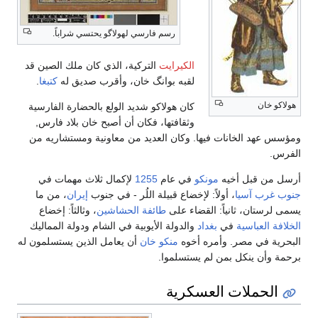
رسم فارسي لهولاگو يحتسي شراباً.
الكيرايت
التركية، الذي كان ملك الصين قد
لقبه بوانگ خان، وأقرب صديق له
كتبغا
.
هولاكو خان
كان هولاكو شديد الولع بالحضارة الفارسية
وثقافتها، فكان أن أصبح خان بلاد فارس,
ومؤسس عهد الخانات فيها. وكان العديد من معاونية ومستشاريه من
الفرس.
أرسل من قبل أخيه
مونكو
في عام
1255
لإكمال ثلاث مهمات في
جنوب غرب آسيا
، أولاً: لإخضاع قبيلة اللُر - في جنوب
إيران
، من ما
يسمى لرستان، ثانياً: القضاء على
طائفة الحشاشين
، وثالثاً: إخضاع
الخلافة العباسية
في
بغداد
والدولة الأيوبية في الشام ودولة المماليك
البحرية في مصر. وأمره أخوه
منكو خان
أن يعامل الذين يستسلمون له
برحمة وأن ينكل بمن لم يستسلموا.
الحملات العسكرية