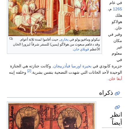
في عام
1265
م،
هلك
هولاكو
خان.
وقبر في
نيكولو ومافيو پولو في
بخارى
, حيث أقاموا لمدة ثلاثة أعوام.
مكان
وقد دعاهم مبعوث من هولاگو (يمين) للسفر شرقاً ليزورا الخان
غير
الأعظم
قوبلاي خان
.
معلوم
في
جزيرة كابودي في
بحيرة اورميا
فيأذربيجان
. وكانت جنازته هي الجنازة
[2]
الوحيدة لأحد الخانات التي شهدت التضحية بنفس بشرية.
وخلفه إبنه
أبغا خان
.
ذكراه
انظر
أيضاً