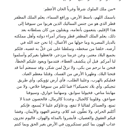
«
من ملك الملوك شرقاً وغرباً الخان الأعظم:
باسمك اللهم، باسط الأرض، ورافع السماء، يعلم الملك المظفر
قطز الذي هو من جنس المماليك الذين هربوا من سيوفنا إلى
هذا الإقليم، يتنعمون بأنعامه، ويقتلون من كان بسلطانه بعد
ذلك، يعلم الملك المظفر قطز وسائر أمراء دولته وأهل مملكته
بالديار المصرية وما حولها من الأعمال، إنا نحن جند الله في
أرضه، خلقنا من سخطه، وسلطنا على مَن حَلَّ به غضبه، فلكم
بجميع البلاد معتبر، وعن عزمنا مزدجر، فاتعظوا بغيركم وأسلموا
لنا أمركم. قبل أن ينكشف الغطاء، فتندموا ويعود عليكم الخطأ،
فنحن ما نرحم من بكى، ولا نرقّ لمن شكر، وقد سمعتم أننا قد
فتحنا البلاد، وطهرنا الأرض من الفساد، وقتلنا معظم العباد،
فعليكم بالهرب، وعلينا الطلب، فأي أرض تؤويكم، وأي طريق
تنجيكم، وأي بلاد تحميكم؟! فما لكم من سيوفنا خلاص، ولا من
مهابتنا مناص، فخيولنا سوابق، وسهامنا خوارق، وسيوفنا
صواعق، وقلوبنا كالجبال، وعددنا كالرمال، فالحصون عندنا لا
تمنع، والعساكر لقتالنا لا تنفع، ودعاؤكم علينا لا يُسمع، فإنكم
أكلتم الحرام، ولا تعفُّون عند كلام، وخنتم العهود والأيمان، وفشا
فيكم العقوق والعصيان، فأبشروا بالمذلة والهوان، فاليوم تجزون
عذاب الهون بما كنتم تستكبرون في الأرض بغير الحق وبما كنتم