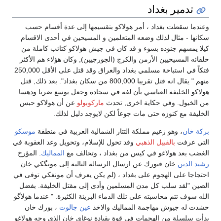
تدمير بغداد
وعندما سقطت بغداد ، أمر هولاكو بتقسيمها إلى عدة أقسام حسب
سكانها - مثال لذلك وضعه المتعلمين و المسيحين في أحدى الاقسام
كيلا يمسهم جنوده بسوء و قد كان في جيش هولاكو كتائب كاملة من
حلفائه المسيحيين الأرمن والكرج (الجورجيين), وكان هؤلاء هم الأكثر
فتكاً في استباحة مسلمي بغداد والعراق وقد قتل على الأقل 250,000
منهم " يقال انه قتل تقريبا 800,000 من سكان بغداد". بعد ذلك, قتل
هولاكو الخليفة العباسي بأن لفه في سجادة وجعل يوسع ضربا ودهسا
من الخيول. وفي حكاية اخرى, تحدث
ماركوبولو
عن أن هولاكو حبس
الخليفة مع كنوزه حتى مات جوعاً لكن لايوجد دليل لذلك.
بركة خان
، وهو زعيم مملكة التتار الشمالية الغربية في منطقة
موسكو
التي عرفت
بالقبيل الذهبي
وقد تحول للإسلام، وتحويل وعد العقوبة في
الغضب بعد هولاغو في كيس من بغداد ، وتحالف مع
المماليك
. المؤرخ
رشيد الدين
خان فبورك عن ارسال الرسالة التالية إلى مونگكي خان
احتجاجا على الهجوم على بغداد ، (لم يكن يعرف أن مونغكي توفى في
الصين "لقد سلب كل مدن المسلمين وأدى إلى مقتل الخليفة. بفضل
الله سوف تتم محاسبته على تلك الدماء البريئة الكثيرة. " عندما هولاگو
حشدت له جيوش مهاجمة المماليك والاخذ
عين جالوت
، بورك خان
بدأت سلسلة من الهجمات في قوة بقيادة نوغاي خان الذي وجه هولاغو