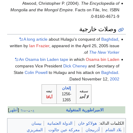
Atwood, Christopher P. (2004).
The Encyclopedia of
Mongolia and the Mongol Empire
. Facts on File, Inc. ISBN
0-8160-4671-9.
وصلات خارجية
A long article
about Hulagu's conquest of
Baghdad
,
written by
Ian Frazier
, appeared in the April 25, 2005 issue
.
of
The New Yorker
An Osama bin Laden tape
in which
Osama bin Laden
compares Vice President
Dick Cheney
and Secretary of
State
Colin Powell
to Hulagu and his attack on
Baghdad
.
.
Dated November 12,
2002
إلخان
سبقه
تبعه
1256-
لا أحد
أباقا
1265
الامبراطورية المنغولية
أظهر
ع
ن
ت
•
•
الكلمات الدالة:
هولاكو خان
الدولة العثمانية
بيسان
بلاد الشام
أذربيجان
معركة عين جالوت
المقريزي