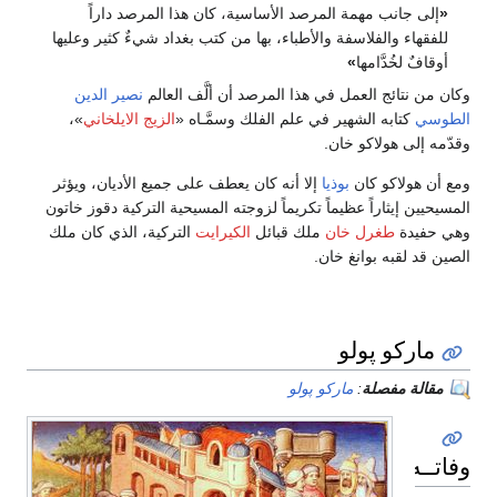
«
إلى جانب مهمة المرصد الأساسية، كان هذا المرصد داراً
للفقهاء والفلاسفة والأطباء، بها من كتب بغداد شيءٌ كثير وعليها
أوقافٌ لخُدَّامها
»
وكان من نتائج العمل في هذا المرصد أن ألَّف العالم
نصير الدين
الطوسي
كتابه الشهير في علم الفلك وسمَّـاه «
الزيج الايلخاني
»،
وقدّمه إلى هولاكو خان.
ومع أن هولاكو كان
بوذيا
إلا أنه كان يعطف على جميع الأديان، ويؤثر
المسيحيين إيثاراً عظيماً تكريماً لزوجته المسيحية التركية دقوز خاتون
وهي حفيدة
طغرل خان
ملك قبائل
الكيرايت
التركية، الذي كان ملك
الصين قد لقبه بوانغ خان.
ماركو پولو
مقالة مفصلة
:
ماركو پولو
وفاتــه