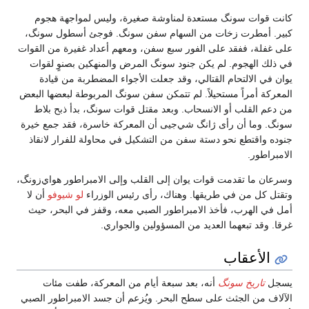
كانت قوات سونگ مستعدة لمناوشة صغيرة، وليس لمواجهة هجوم
كبير. أمطرت زخات من السهام سفن سونگ. فوجئ أسطول سونگ،
على غفلة، ففقد على الفور سبع سفن، ومعهم أعداد غفيرة من القوات
في ذلك الهجوم. لم يكن جنود سونگ المرض والمنهكين بصنوٍ لقوات
يوان في الالتحام القتالي، وقد جعلت الأجواء المضطربة من قيادة
المعركة أمراً مستحيلاً. لم تتمكن سفن سونگ المربوطة لبعضها البعض
من دعم القلب أو الانسحاب. وبعد مقتل قوات سونگ، بدأ ذبح بلاط
سونگ. وما أن رأى ژانگ شي‌جيى أن المعركة خاسرة، فقد جمع خيرة
جنوده واقتطع نحو دستة سفن من التشكيل في محاولة للفرار لانقاذ
الامبراطور.
وسرعان ما تقدمت قوات يوان إلى القلب وإلى الامبراطور هواي‌زونگ،
وتقتل كل من في طريقها. وهناك، رأى رئيس الوزراء
لو شيوفو
أن لا
أمل في الهرب، فأخذ الامبراطور الصبي معه، وقفز في البحر، حيث
غرقا. وقد تبعهما العديد من المسؤولين والجواري.
الأعقاب
يسجل
تاريخ سونگ
أنه، بعد سبعة أيام من المعركة، طفت مئات
الآلاف من الجثث على سطح البحر. ويُزعم أن جسد الامبراطور الصبي