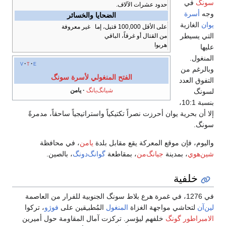
سونگ
في
حدود عشرات الآلاف.
وجه
أسرة
الضحايا والخسائر
يوان
الغازية
على الأقل 100,000 قتيل، إما
غير معروفة
التي يسيطر
من القتال أو غرقاً، الباقي
هربوا
عليها
المنغول.
v
t
e
وبالرغم من
الفتح المنغولي لأسرة سونگ
التفوق العدد
شيانگ‌يانگ
يامن
لسونگ
بنسبة 10:1،
إلا أن بحرية يوان أحرزت نصراً تكتيكياً واستراتيجياً ساحقاً، مدمرةً
سونگ.
واليوم، فإن موقع المعركة يقع مقابل بلدة
يامن
، في محافظة
شين‌هوي
، بمدينة
جيانگ‌من
، بمقاطعة
گوانگ‌دونگ
، بالصين.
خلفية
في 1276، في غمرة هرع بلاط سونگ الجنوبية للفرار من العاصمة
لين‌آن
لتحاشي مواجهة الغزاة
المنغول
المُطبـِقين على
فوژو
، تركوا
الامبراطور گونگ
خلفهم ليؤسر. تركزت آمال المقاومة حول أميرين