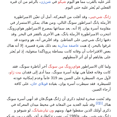
عُثر عليه بالقرب مما هو اليوم
شـِكو
في
شن‌ژن
، بالرغم من أن قبره
الفعلي لم يُعثر عليه حتى اليوم.
ژانگ شي‌جيى
، وقد أفلت من المعركة، أمل أن تعيّن الامبراطورة
الأرملة يانگ امبراطور سونگ التالي، ومن هناك يمكن الاستمرار في
مقاومة أسرة يوان. إلا أنه، بعد سماعها بمصرع الامبراطور هواي‌زونگ،
انتحرت الامبراطورة الأرملة يانگ، هي الأخرى بالقفز في البحر. وقد
دفنها ژانگ شي‌جيى على الشاطئ. وقد افتُرض أنه، هو وجنوده قد
غرقوا بالبحر، إذ هبت
عاصفة مدارية
بعد ذلك بفترة قصيرة. إلا أنه هناك
بعض الاقتراحات أن وفاته كانت ببساطة پروپاگندا منغولية، إذ لم يُعثر
على بقاياهم أو أي أثر لأسطولهم.
ولما كان الامبراطور
هواي‌زونگ من سونگ
آخر أباطرة سونگ، فقد
كانت وفاته فعلياً هي نهاية أسرة سونگ، مما أدى إلى فقدان
بيت ژاو
،
لأول مرة، السيطرة على الصين بعد 319 عاماً وعدم إمكانية عودته
للسيطرة. فقد سيطرت أسرة يوان، بقيادة
قوبلاي خان
، على كافة
أرجاء الصين.
وقد نُحتت صخرة لتخليد ذكرى أن ژانگ هونگ‌فان قد أنهى أسرة سونگ
[2]
[1]
هناك.
وقد شُيد العديد من المعابد في محيط ميدان المعركة في
ذكرى أولئك الذين سقطوا فيها، ومنهم
ون تيان‌شيانگ
، لو شيوفو و
ژانگ شي‌جيى. وفي ع1980 بُني نصب تذكطاري آخر بالقرب من شـِكو