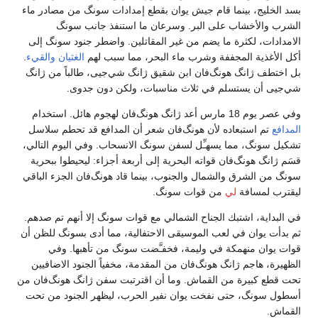
بسد الخليج، بينما قام جيش يوان بقطع إمدادات سونگ من مصادر ماء
الشرب والأخشاب على البر. وسرعان ما استنفذ جانب سونگ
الامدادات، لكثرة ما يضم من غير المقاتلين. واضطر جنود سونگ إلى
أكل الأغذية المجففة وشرب ماء البحر، مما سبب لهم
الغثيان
والقيء
.
بل اختطف ژانگ هونگ‌فان ابن شقيق ژانگ شي‌جيى، طالباً من ژانگ
شي‌جيى أن يستسلم في ثلاث مناسبات، ولكن دون جدوى.
وفي عصر يوم 18 مارس أعد ژانگ هونگ‌فان لهجوم هائل. استخدام
المدافع
تم استبعاده لأن هونگ‌فان شعر أن المدافع قد تحطم سلاسل
تشكيل سونگ، مما يسهـِّل لسفن سونگ الانسحاب. وفي اليوم التالي،
قسَم ژانگ هونگ‌فان قواته البحرية إلى أربعة أجزاء: ليحيطوا ببحرية
سونگ من الشرق والشمال والجنوب، بينما قاد هونگ‌فان الجزء الباقي
ليقترب لمسافة
لي
من قوات سونگ.
في البداية، اشتبك الجناح الشمالي مع قوات سونگ إلا أنهم تم صدهم.
ثم بدأت يوان في لعب الموسيقى الاحتفالية، مما أدى بسونگ للظن أن
قوات يوان منهمكة في وليمة، فخفـَّضت سونگ من تأهبها. وفي
الظهيرة، هاجم ژانگ هونگ‌فان من المقدمة، مخفياً الجنود الاضافيين
تحت قطع كبيرة من القماش. وما أن اقترتبت سفن ژانگ هونگ‌فان من
أسطول سونگ، حتى نفخت يوان نفير الحرب، ليظهر الجنود من تحت
القماش.