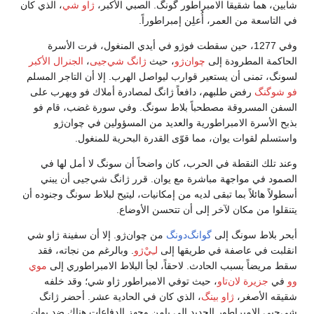
شابين، هما شقيقا الامبراطور گونگ. الصبي الأكبر،
ژاو شي
، الذي كان
في التاسعة من العمر، أُعلِن إمبراطوراً.
وفي 1277، حين سقطت فوژو في أيدي المنغول، فرت الأسرة
الحاكمة المطرودة إلى
چوان‌ژو
، حيث
ژانگ شي‌جيى
،
الجنرال الأكبر
لسونگ، تمنى أن يستعير قوارب ليواصل الهرب. إلا أن التاجر المسلم
فو شوگنگ
رفض طلبهم، دافعاً ژانگ لمصادرة أملاك فو ويهرب على
السفن المسروقة مصطحباً بلاط سونگ. وفي سورة غضب، قام فو
بذبح الأسرة الامبراطورية والعديد من المسؤولين في چوان‌ژو
واستسلم لقوات يوان، مما قوّى القدرة البحرية للمنغول.
وعند تلك النقطة في الحرب، كان واضحاً أن سونگ لا أمل لها في
الصمود في مواجهة مباشرة مع يوان. قرر ژانگ شي‌جيى أن يبني
أسطولاً هائلاً بما تبقى لديه من إمكانيات، ليتيح لبلاط سونگ وجنوده أن
يتنقلوا من مكان لآخر إلى أن تتحسن الأوضاع.
أبحر بلاط سونگ إلى
گوانگ‌دونگ
من چوان‌ژو. إلا أن سفينة ژاو شي
انقلبت في عاصفة في طريقها إلى
لـِيْ‌ژو
. وبالرغم من نجاته، فقد
سقط مريضاً بسبب الحادث. لاحقاً، لجأ البلاط الامبراطوري إلى
موي
وو
في
جزيرة لان‌تاو
، حيث توفي الامبراطور ژاو شي؛ وقد خلفه
شقيقه الأصغر،
ژاو بينگ
، الذي كان في الحادية عشر. أحضر ژانگ
شي‌جيى الامبراطور الجديد إلى يامن وجهز الدفاعات هناك ضد يوان.