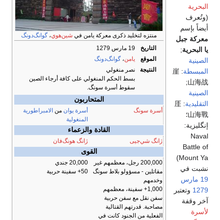
البحرية
(وتُعرف
أيضاً بإسم
منتزه لتخليد ذكرى معركة يامن في
شين‌هوي
،
گوانگ‌دونگ
معركة جبل
التاريخ
19 مارس 1279
يا البحرية
;
الموقع
يامن
،
گوانگ‌دونگ
الصينية
النتيجة
نصر منغولي
المبسطة
:
崖
بسط الحكم المنغولي على كافة أرجاء الصين
;
山海战
سقوط أسرة سونگ.
الصينية
المتحاربون
التقليدية
:
厓
أسرة سونگ
أسرة يوان
من
الامبراطورية
山海戰
؛
المنغولية
إنگليزية:
القادة والزعماء
Naval
ژانگ شي‌جيى
ژانگ هونگ‌فان
Battle of
القوى
)
Mount Ya
200,000 رجل، معظمهم غير
20,000 جندي
نشبت في
مقاتلين - مسؤولو بلاط سونگ
50+ سفينة حربية
19 مارس
وخدمهم
1,000+ سفينة، معظمهم
1279
وتعتبر
سفن نقل مع سفن حربية
آخر وقفة
مصاحبة. قدرتهم القتالية
لأسرة
الفعلية من الجنود كانت في