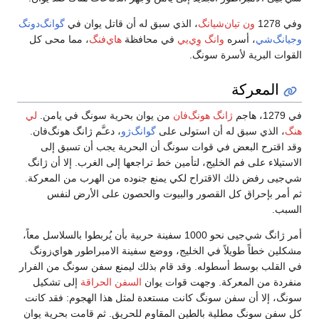
وفي 1278
ون تيان‌شيانگ
، الذي سبق له أن قاتل يوان في
گوانگ‌دونگ
وجيانگ‌شي
، أسره
وانگ وِي‌يي
في محافظة
هاي‌فنگ
، مما محى كل
القوات البرية لأسرة سونگ.
المعركة
في 1279، هاجم
ژانگ هونگ‌فان
من يوان بحرية سونگ في يامن.
لي
هنگ
، الذي سبق له أن استولى على
گوانگ‌ژو
، دعـَّم ژانگ هونگ‌فان.
وقد اقترح البعض في قوات سونگ أن البحرية يجب أن تسبق إلى
الاستيلاء على فم الخليج، لتأمين خط تراجعها إلى الغرب. إلا أن ژانگ
شي‌جيى رفض ذلك الاقتراح لكي يمنع جنوده من الهرب من المعركة.
ثم أمر بإحراق كل القصور والبيوت والحصون على الأرض لنفس
السبب.
أمر ژانگ شي‌جيى نحو 1000 سفينة حربية بأن يُربطوا بالسلاسل معاً،
مشكلين خطاً طويلاً في الخليج، ووضع سفينة الامبراطور هواي‌زونگ
في القلب بوسط أسطوله. وقد قام بذلك ليمنع سفن سونگ من الفرار
منفردة من المعركة. وجهت قوات يوان
السفن الحراقة
إلى تشكيل
سونگ، إلا أن سفن سونگ كانت مستعدة لمثل هذا الهجوم: فقد كانت
كل سفن سونگ مطلية بالطين المقاوم للحريق. ثم قامت بحرية يوان