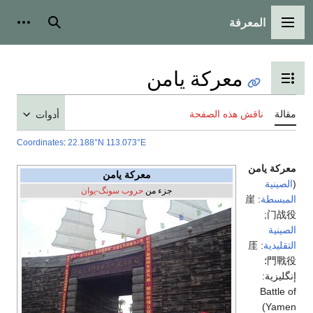
المعرفة
القائمة الرئيسية
بحث
أدوات
معركة يامن
تبديل عرض جدول المحتويات
مقالة
ناقش هذه الصفحة
أدوات
Coordinates
:
22.188°N 113.073°E
معركة يامن
معركة يامن
(
الصينية
جزء من
حروب سونگ-يوان
المبسطة
:
崖
;
门战役
الصينية
التقليدية
:
厓
門戰役
؛
إنگليزية:
Battle of
)
Yamen