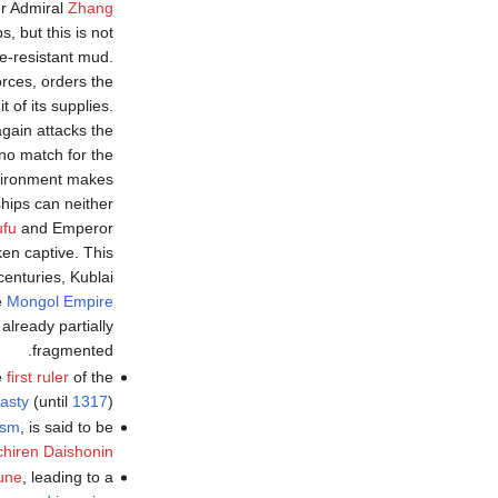
er Admiral
Zhang
, but this is not
re-resistant mud.
rces, orders the
t of its supplies.
again attacks the
no match for the
nvironment makes
hips can neither
ufu
and Emperor
en captive. This
centuries, Kublai
e
Mongol Empire
 already partially
fragmented.
e
first ruler
of the
asty
(until
1317
).
ism
, is said to be
chiren Daishonin
une
, leading to a