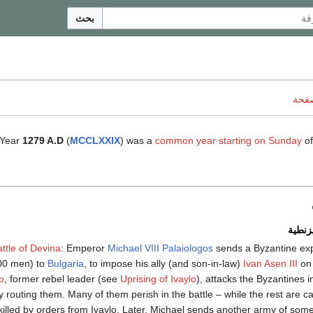
بحث
صفحة
Year
1279 A.D
(
MCCLXXIX
) was a
common year starting on Sunday
of
يزنطية
ttle of Devina
: Emperor
Michael VIII Palaiologos
sends a Byzantine exp
00 men) to
Bulgaria
, to impose his ally (and son-in-law)
Ivan Asen III
on 
o
, former rebel leader (see
Uprising of Ivaylo
), attacks the Byzantines i
 routing them. Many of them perish in the battle – while the rest are c
killed by orders from Ivaylo. Later, Michael sends another army of som