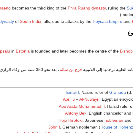
.
haeng
becomes the third king of the
Phra Ruang dynasty
, ruling the
Su
(mode
dynasty
of
South India
falls, due to attacks by the
Hoysala Empire
and
ع
psalu
in
Estonia
is founded and later becomes the centre of the
Bishop
اته الطبية ترجمها إلى اللاتينية
فرج بن سالم
، بعد نحو 350 سنة من وفاة الرازي.
Ismail I
, Nasrid ruler of
Granada
(d
April 5
–
Al-Nuwayri
, Egyptian encycl
Abu Asida Muhammad II
, Hafsid ruler o
Antony Bek
, English chancellor and
Hōjō Hirotoki
, Japanese
nobleman
and
John I
, German nobleman (
House of Hohenz