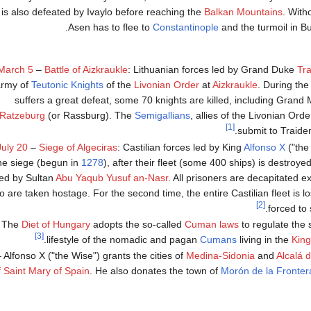
s is also defeated by Ivaylo before reaching the
Balkan Mountains
. With
Asen has to flee to
Constantinople
and the turmoil in Bu
March 5
–
Battle of Aizkraukle
: Lithuanian forces led by Grand Duke
Tra
army of
Teutonic Knights
of the
Livonian Order
at
Aizkraukle
. During the
suffers a great defeat, some 70 knights are killed, including Grand
Ratzeburg
(or Rassburg). The
Semigallians
, allies of the Livonian Order
[1]
submit to Traiden
July 20
–
Siege of Algeciras
: Castilian forces led by King
Alfonso X
("the
he siege (begun in
1278
), after their fleet (some 400 ships) is destroye
led by Sultan
Abu Yaqub Yusuf an-Nasr
. All prisoners are decapitated ex
 are taken hostage. For the second time, the entire Castilian fleet is lo
[2]
forced to 
 The
Diet of Hungary
adopts the so-called
Cuman laws
to regulate the 
[3]
.
lifestyle of the nomadic and pagan
Cumans
living in the
Kin
Alfonso X ("the Wise") grants the cities of
Medina-Sidonia
and
Alcalá 
 Saint Mary of Spain
. He also donates the town of
Morón de la Fronter