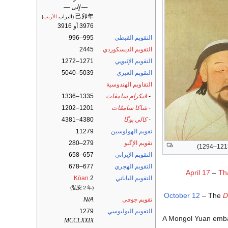
— إلى —
己卯年
(التراب
الأرنب
)
3976 أو 3916
التقويم القبطي
995–996
التقويم الديسكوردي
2445
التقويم الإثيوپي
1271–1272
التقويم العبري
5039–5040
التقاويم الهندوسية
-
ڤيكرام سامڤات
1335–1336
-
شاكا سامڤات
1201–1202
-
كالي يوگا
4380–4381
تقويم الهولوسين
11279
تقويم الإگبو
279–280
التقويم الإيراني
657–658
التقويم الهجري
677–678
April 17
–
Th
التقويم الياباني
2
Kōan
(弘安２年)
October 12
– The
D
تقويم جوچى
N/A
التقويم اليوليوسي
1279
A Mongol Yuan emba
MCCLXXIX