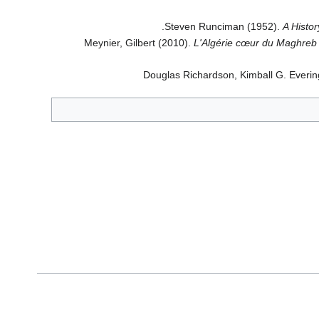
.
Steven Runciman (1952).
A Histo
Meynier, Gilbert (2010).
L'Algérie cœur du Maghreb c
Douglas Richardson, Kimball G. Ever