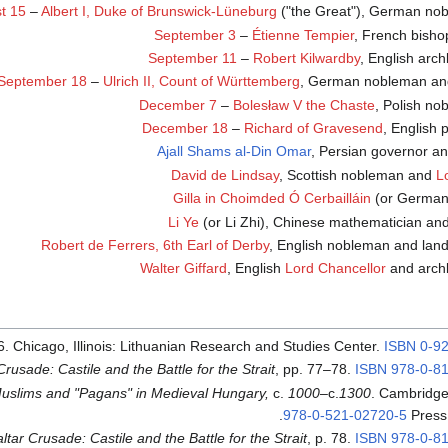
t 15
–
Albert I, Duke of Brunswick-Lüneburg
("the Great"), German nob
September 3
–
Étienne Tempier
, French bisho
September 11
–
Robert Kilwardby
, English arc
September 18
–
Ulrich II, Count of Württemberg
, German nobleman and
December 7
–
Bolesław V the Chaste
, Polish no
December 18
–
Richard of Gravesend
, English 
Ajall Shams al-Din Omar
, Persian governor an
David de Lindsay
, Scottish nobleman and
L
Gilla in Choimded Ó Cerbailláin
(or Germanu
Li Ye
(or Li Zhi), Chinese mathematician and
Robert de Ferrers, 6th Earl of Derby
, English nobleman and lan
Walter Giffard
, English
Lord Chancellor
and arch
6. Chicago, Illinois: Lithuanian Research and Studies Center.
ISBN
0-9
rusade: Castile and the Battle for the Strait
, pp. 77–78.
ISBN
978-0-8
Muslims and "Pagans" in Medieval Hungary,
c.
1000
–c.
1300
. Cambridge
.
978-0-521-02720-5
Press
ltar Crusade: Castile and the Battle for the Strait
, p. 78.
ISBN
978-0-8