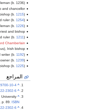
leman (b. 1236)
p and chancellor
hbishop (b.
1215
)
 ruler (b.
1254
)
bleman (b.
1226
)
priest and bishop
d ruler (b.
1211
)
ord Chamberlain
s), Irish bishop
 writer (b.
1192
)
downer (b.
1239
)
bishop (b.
1225
)
المراجع
29700-10-4
^
122-2302-6
^
 University
^
. p. 89.
ISBN
122-2302-6
^