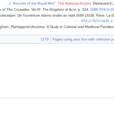
.
.
The National Archive
. Retrieved
6 
ry of The Crusades. Vol III: The Kingdom of Acre
, p. 324.
ISBN
978-0-2
lassique. De l'ouverture islamo-arabe au repli (658-1518)
. Paris: La 
.
978-2-7071-5231-2
ingham,
Plantagenet Ancestry: A Study in Colonial and Medieval Families
1279
Pages using year box with unknown p