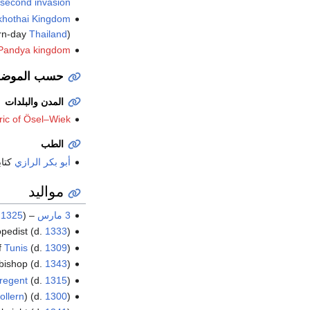
second invasion
khothai Kingdom
rn-day
Thailand
).
Pandya kingdom
حسب الموضو
المدن والبلدات
ric of Ösel–Wiek
الطب
أبو بكر الرازي
كتاب
مواليد
3 مارس
–
)
1325
.
opedist (d.
1333
)
f
Tunis
(d.
1309
)
 bishop (d.
1343
)
regent
(d.
1315
)
ollern
) (d.
1300
)