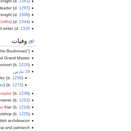
knight (d.
1341
)
 leader (d.
1297
)
knight (d.
1306
)
riffin
) (d.
1344
)
d writer (d.
1328
وفيات
("the Boulonnais"), 
nd Grand Master
onsort (b.
1220
)
19 مارس
lor (b.
1236
)
ao
) (b.
1272
)
eceptor
(b.
1238
)
downer (b.
1252
)
an
friar (b.
1214
)
 bishop (b.
1225
)
glish archdeacon
op and patriarch