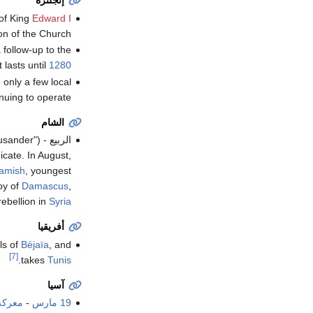
إنجلترة
of King
Edward I
n of the Church.
 follow-up to the
t lasts until
1280
 only a few local
nuing to operate.
الشام
الربيع - Mamluk forces led by the 19-year-old Sultan
usander")
cate. In August,
amish
, youngest
oy of
Damascus
,
ebellion in
Syria
أفريقيا
ls of
Béjaïa
, and
[7]
.
takes
Tunis
آسيا
19 مارس
-
معركة