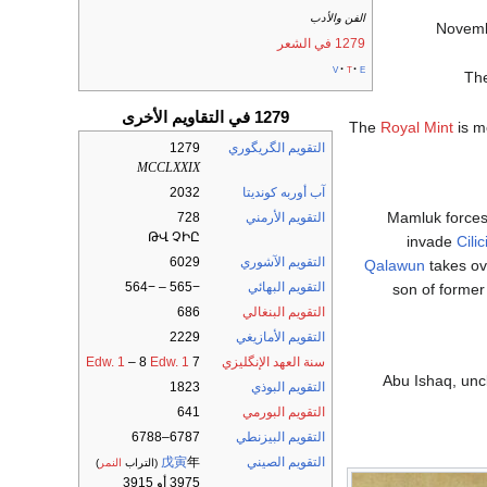
الفن والأدب
Novembe
1279 في الشعر
v
t
e
The
1279 في التقاويم الأخرى
The
Royal Mint
is m
التقويم الگريگوري
1279
MCCLXXIX
آب أوربه كونديتا
2032
التقويم الأرمني
728
ԹՎ ՉԻԸ
invade
Cili
التقويم الآشوري
6029
Qalawun
takes ov
التقويم البهائي
−565 – −564
son of former
التقويم البنغالي
686
التقويم الأمازيغي
2229
سنة العهد الإنگليزي
7
Edw. 1
– 8
Edw. 1
Abu Ishaq, uncl
التقويم البوذي
1823
التقويم البورمي
641
التقويم البيزنطي
6787–6788
التقويم الصيني
年
戊寅
(التراب
النمر
)
3975 أو 3915