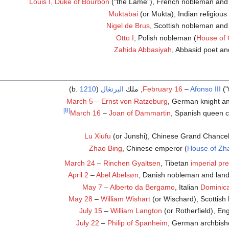
Louis I, Duke of Bourbon
("the Lame"), French nobleman and 
Muktabai
(or Mukta), Indian religious
Nigel de Brus
, Scottish nobleman and 
Otto I
, Polish nobleman (
House of G
Zahida Abbasiyah
, Abbasid poet an
ملك
Afonso III
–
February 16
البرتغال
(b.
1210
)
March 5
–
Ernst von Ratzeburg
, German knight a
[8]
March 16
–
Joan of Dammartin
, Spanish queen c
Lu Xiufu
(or Junshi), Chinese Grand Chancel
Zhao Bing
, Chinese emperor (
House of Zh
March 24
–
Rinchen Gyaltsen
, Tibetan
imperial pr
April 2
–
Abel Abelsøn
, Danish nobleman and lan
May 7
–
Alberto da Bergamo
, Italian
Dominic
May 28
–
William Wishart
(or Wischard), Scottish
July 15
–
William Langton
(or Rotherfield), En
July 22
–
Philip of Spanheim
, German archbish