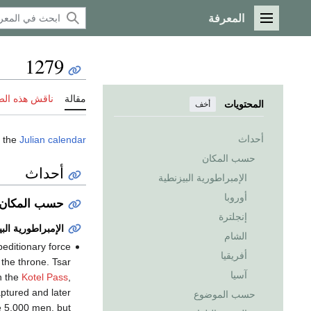
المعرفة
القائمة الرئيسية
1279
مقالة
ناقش هذه ال
المحتويات
أخف
أحداث
 the
Julian calendar
حسب المكان
أحداث
الإمبراطورية البيزنطية
أوروبا
حسب المكان
إنجلترة
الإمبراطورية الب
الشام
editionary force
أفريقيا
the throne. Tsar
آسيا
n the
Kotel Pass
,
aptured and later
حسب الموضوع
e 5,000 men, but