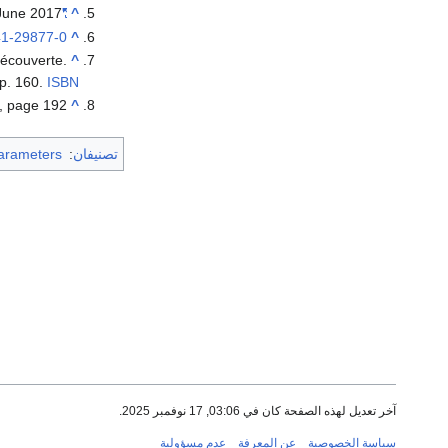
June
2017
"Records of the Royal Mint"
^
41-29877-0
^
Découverte.
^
p. 160.
ISBN
, page 192
^
تصنيفان
:
arameters
آخر تعديل لهذه الصفحة كان في 03:06, 17 نوفمبر 2025.
سياسة الخصوصية
عن المعرفة
عدم مسؤولية