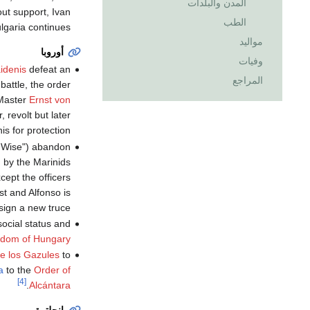
المدن والبلدات
out support, Ivan
الطب
lgaria continues.
مواليد
أوروبا
وفيات
idenis
defeat an
المراجع
 battle, the order
 Master
Ernst von
, revolt but later
is for protection.
 Wise") abandon
d by the Marinids
cept the officers
st and Alfonso is
sign a new truce.
social status and
gdom of Hungary
de los Gazules
to
a
to the
Order of
[4]
.
Alcántara