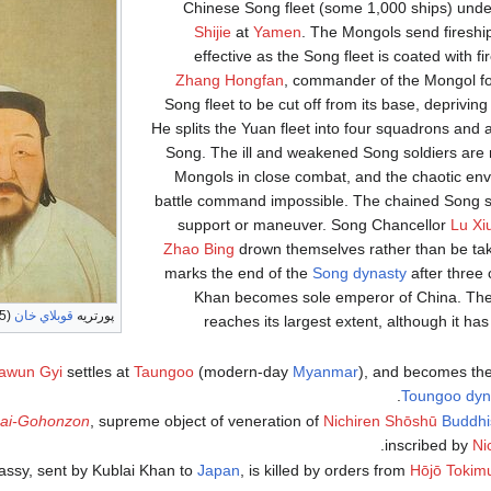
Chinese Song fleet (some 1,000 ships) und
Shijie
at
Yamen
. The Mongols send fireships
effective as the Song fleet is coated with fi
Zhang Hongfan
, commander of the Mongol fo
Song fleet to be cut off from its base, depriving i
He splits the Yuan fleet into four squadrons and 
Song. The ill and weakened Song soldiers are 
Mongols in close combat, and the chaotic e
battle command impossible. The chained Song s
support or maneuver. Song Chancellor
Lu Xi
Zhao Bing
drown themselves rather than be tak
marks the end of the
Song dynasty
after three 
Khan becomes sole emperor of China. Th
پورتريه
قوبلاي خان
(1215–1294)
reaches its largest extent, although it has
awun Gyi
settles at
Taungoo
(modern-day
Myanmar
), and becomes th
Toungoo dyn
ai-Gohonzon
, supreme object of veneration of
Nichiren Shōshū
Buddh
.
inscribed by
Ni
ssy, sent by Kublai Khan to
Japan
, is killed by orders from
Hōjō Tokim