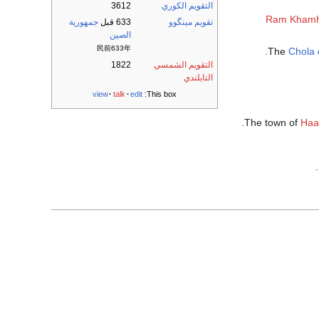
التقويم الكوري
3612
Ram Kham
تقويم مينگوو
633 قبل
جمهورية
الصين
民前633年
.
The
Chola 
التقويم الشمسي
1822
التايلندي
view
talk
edit
This box:
.
The town of
Haa