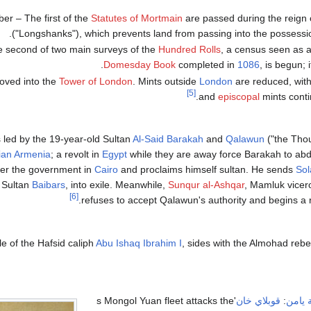
r – The first of the
Statutes of Mortmain
are passed during the reign 
("Longshanks"), which prevents land from passing into the possessio
 second of two main surveys of the
Hundred Rolls
, a census seen as a
.
Domesday Book
completed in
1086
, is begun; i
oved into the
Tower of London
. Mints outside
London
are reduced, with
[5]
and
episcopal
mints conti
Al-Said Barakah
and
Qalawun
("the Tho
cian Armenia
; a revolt in
Egypt
while they are away force Barakah to abdi
er the government in
Cairo
and proclaims himself sultan. He sends
Sol
 Sultan
Baibars
, into exile. Meanwhile,
Sunqur al-Ashqar
, Mamluk vicer
[6]
.
refuses to accept Qalawun's authority and begins a r
e of the Hafsid caliph
Abu Ishaq Ibrahim I
, sides with the Almohad rebe
 يامن
:
قوبلاي خان
's Mongol Yuan fleet attacks the