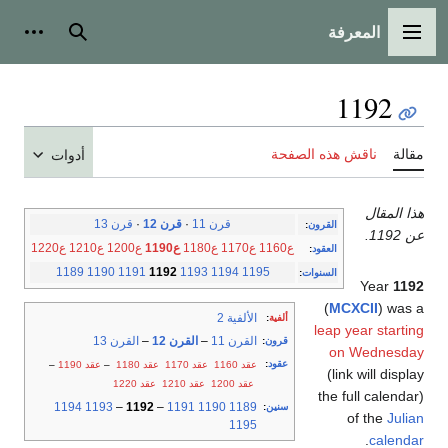
المعرفة
القائمة الرئيسية
بحث
أدوات
1192
مقالة
ناقش هذه الصفحة
أدوات
هذا المقال
قرن 11
·
قرن 12
·
قرن 13
القرون
:
عن 1192.
ع1160
ع1170
ع1180
ع1190
ع1200
ع1210
ع1220
العقود
:
1189
1190
1191
1192
1193
1194
1195
السنوات
:
Year
1192
(
MCXCII
) was a
الألفية 2
ألفية
:
leap year starting
القرن 11
–
القرن 12
–
القرن 13
قرون
:
on Wednesday
عقود
:
عقد 1160
عقد 1170
عقد 1180
–
عقد 1190
–
(link will display
عقد 1200
عقد 1210
عقد 1220
the full calendar)
1194
1193
–
1192
–
1191
1190
1189
سنين
:
of the
Julian
1195
.
calendar