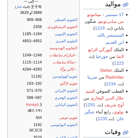
— إلى —
مواليد
壬子年
(الماء
الفأر
)
3889 أو 3829
17 سبتمبر
-
ميناموتو
التقويم القبطي
908–909
من سانى‌تومو
، شگون
التقويم الديسكوردي
2358
ياباني (ت.
1219
)
التقويم الإثيوپي
1184–1185
المستنصر بالله
.
التقويم العبري
4952–4953
ابن العديم
.
التقاويم الهندوسية
الملك
گيورگي الرابع
-
ڤيكرام سامڤات
1248–1249
لاشا
من
جورجيا
(ت.
-
شاكا سامڤات
1114–1115
)
1223
-
كالي يوگا
4293–4294
الملك
Stefan
تقويم الهولوسين
11192
Radoslav
من
صربيا
تقويم الإگبو
192–193
(ت.
1234
)
التقويم الإيراني
570–571
القطب الصوفي
السيد
جلال الدين البخاري
من
التقويم الهجري
587–588
أوچ شريف
(ت.
1291
)
التقويم الياباني
3
Kenkyū
(建久３年)
تولوي
، رابع أبناء
جنگيز
تقويم جوچى
N/A
خان
. (ت.
1232
)
التقويم اليوليوسي
1192
وفيات
MCXCII
التقويم الكوري
3525