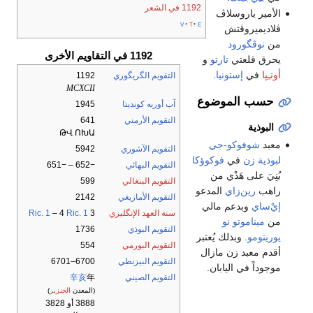
1192 في الشعر
الأمير ياروسلاڤ
v
t
e
ڤلاديميروڤتش
من
نوڤگورود
1192 في التقاويم الأخرى
يحرق قلعتي
تارتو
و
أوتـِپا
في
إستونيا
.
التقويم الگريگوري
1192
MCXCII
حسب الموضوع
آب أوربه كونديتا
1945
التقويم الأرمني
641
البوذية
ԹՎ ՈԽԱ
معبد
شوفوكو-جي
التقويم الآشوري
5942
لبوذية
زن
في
فوكوؤكا
التقويم البهائي
−652 – −651
بُنِيَ على هَدْي من
التقويم البنغالي
599
راهب
رين‌زاي
المدعو
التقويم الأمازيغي
2142
إيْ‌ساي
وبدعم مالي
سنة العهد الإنگليزي
3
Ric. 1
– 4
Ric. 1
من
ميناموتو نو
التقويم البوذي
1736
يوريتومو
. وبذلك يُعتبر
التقويم البورمي
554
أقدم معبد زن مازال
التقويم البيزنطي
6700–6701
موجوداً في اليابان.
التقويم الصيني
年
辛亥
(المعدن
الخنزير
)
3888 أو 3828