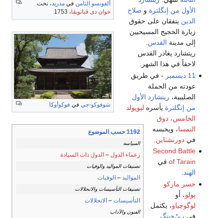
ألفونسو الثامن
في
مدريد
، نحت
الأول من إنگلترة
و
صلاح
خوان دى ڤيانويڤا
، 1753
الدين
يتفقان على حقوق
زيارة الحجيج المسيحيين
إلى مدينة
القدس
.
ريتشارد يغادر القدس
لاحقاً في هذا الشهر.
11 ديسمبر
- في طريق
عودته من الحملة
الصليبية،
ريتشارد الأول
شوفوكو-جي
في
فوكوأوكا
من إنگلترة
يأسره
ليوپولد
الخامس، دوق
النمسا
، ويحبسه
1192 حسب الموضوع
في
دورنشتاين
.
السياسة
Second Battle
زعماء الدول
–
الدول ذات السيادة
of Tarain
في
تصنيفات المواليد والوفيات
الهند
.
المواليد
–
الوفيات
جسر ماركو
تصنيفات التأسيسات والانحلالات
پولو
، أو
التأسيسات
–
الانحلالات
لوگوچياو
، يكتمل
الفنون والآداب
في
بـِيْ‌جينگ
.