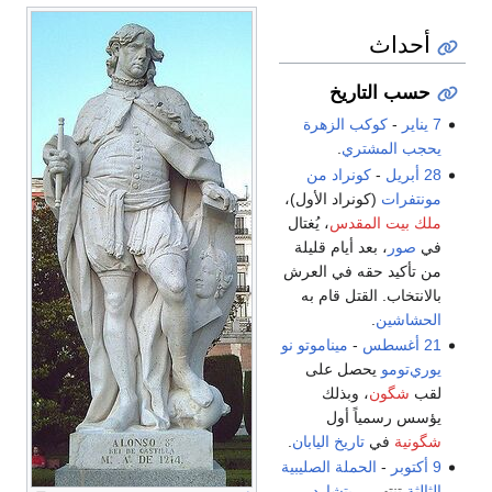
أحداث
حسب التاريخ
7 يناير
-
كوكب الزهرة
يحجب
المشتري
.
28 أبريل
-
كونراد من
مونتفرات
(كونراد الأول)،
ملك بيت المقدس
، يُغتال
في
صور
، بعد أيام قليلة
من تأكيد حقه في العرش
بالانتخاب. القتل قام به
الحشاشين
.
21 أغسطس
-
ميناموتو نو
يوري‌تومو
يحصل على
لقب
شگون
، وبذلك
يؤسس رسمياً أول
شگونية
في
تاريخ
اليابان
.
9 أكتوبر
-
الحملة الصليبية
الثالثة
تنتهي.
ريتشارد