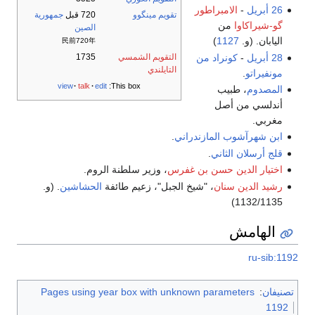
26 أبريل
-
الامبراطور
تقويم مينگوو
720 قبل
جمهورية
گو-شيراكاوا
من
الصين
اليابان. (و.
1127
)
民前720年
28 أبريل
-
كونراد من
التقويم الشمسي
1735
التايلندي
مونفيراتو
.
view
talk
edit
This box:
المصدوم
، طبيب
أندلسي من أصل
مغربي.
ابن شهرآشوب المازندراني
.
قلج أرسلان الثاني
.
اختيار الدين حسن بن غفرس
، وزير سلطنة الروم.
رشيد الدين سنان
، "شيخ الجبل"، زعيم طائفة
الحشاشين
. (و.
1132/1135)
الهامش
ru-sib:1192
تصنيفان
:
Pages using year box with unknown parameters
1192