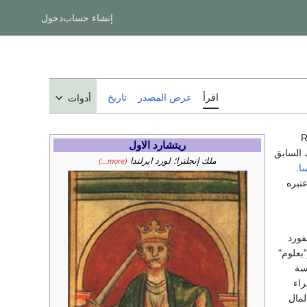
إنشاء حساب
دخول
اقرأ
عرض المصدر
تاريخ
أدوات
Rich-
ريتشارد الاول
ملك إنجلترا؛ لورد ايرلندا
(more...)
ا
.
تبره
فورد
بعلوم"
اسة
راء
لمال