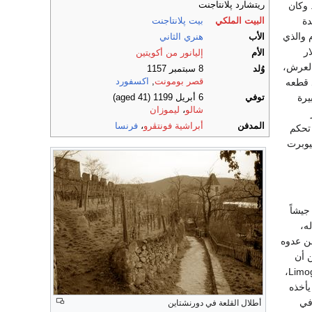
ري السادس. وكان
ريتشارد پلانتاجنت
دة
البيت الملكي
بيت پلانتاجنت
 والذي
الأب
هنري الثاني
رها 150.000 مارك (15.000.000 دولار
الأم
إليانور من أكويتين
العرش،
وُلد
8 سبتمبر 1157
 قطعه
قصر بومونت
,
اكسفورد
يرة
توفي
6 أبريل 1199
(aged 41)
شالو
،
ليموزان
المدفن
أبراشية فونتڤرو
،
فرنسا
 تحكم
هيوبرت
سه جيشاً
له،
عن عدوه
ن أن
Limoges،
يأخذه
في
أطلال القلعة في دورنشتاين