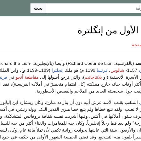
بحث
الأول من إنگلترة
صفحة
سد
(بالفرنسية: Richard Coeur de Lion) وأيضا (بالإنجليزية: ard the Lion
د
1157-
شالوس
،
فرنسا
1199 م) هو ملك
إنجلترا
(1189-1199 م)، وابن الملك السابق
 الأسرة الأنجيفية (أو
پلانتاجانت
)، والتي ترجع أصولها إلى
مقاطعة أنجو
في
فرنس
ثر أوقات حياته خارج مملكته (كان اهتمام منحصرٌ في أملاكه الفرنسية)، فقد اع
 أُلِفت حول شخصيته العديد من الملاحم والقصص الأسطورية.
ل
الملقب بقلب الأسد عرش أبيه دون أن ينازعه منازع، وكان ريتشارد ابن إليانور
ي لا تغلب، ولقد تتبع خطاها ولم يتبع خطا هنري القدير النكد. وولد رتشرد في أكس
ه ليصرف شئون أملاكها في أكتين، وفيها أشربت نفسه بثقافة بروفانس المتشككة، و"
حة" ولم يعد قط رجلاً إنجليزياً. وكان حبه للمغامرات والغناء أكثر من حبه للسي
نتان والأربعون سنة التي عاشها بحوادث روائية تكفي لأن تملأ مائة عام، وكان لشع
ونصيراً يلقون منه التشجيع. وقد قضي الخمسة الشهور الأولى من حكمه في جمع ا