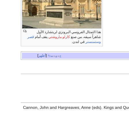
هذا التمثال الفروسي البرونزي لريتشارد الأول
شاهراً سيفه، من صنع
كارلو ماروشتي
يقف أمام
قصر
وستمنستر
في لندن.
أظهر
ع
ن
ت
•
•
Cannon, John and Hargreaves, Anne (eds). Kings and Quee