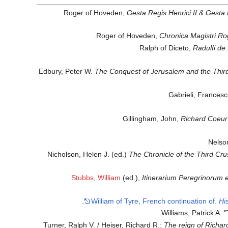
Roger of Hoveden,
Gesta Regis Henrici II & Gesta 
.
Roger of Hoveden,
Chronica Magistri R
Ralph of Diceto,
Radulfi de
Edbury, Peter W.
The Conquest of Jerusalem and the Third
Gabrieli, Francesc
Gillingham, John,
Richard Coeur 
Nelson
Nicholson, Helen J. (ed.)
The Chronicle of the Third Cru
Stubbs, William
(ed.),
Itinerarium Peregrinorum e
William of Tyre, French continuation of.
Hi
Williams, Patrick A.
Turner, Ralph V. / Heiser, Richard R.:
The reign of Richar