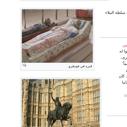
سلطة النبلاء
ين
.
ا له
رى،
اً‘.
قبره في فونتڤرو
 كان
اما