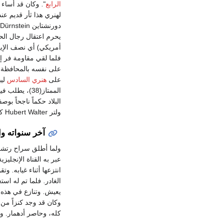
الرابع
لهنري هذا ثأر قديم ع
دورنشتاين Dürnstein على
أمريكي) أي نصف الإير
فلما لقي مقاومة فر 
على نفسه بالمحافظة ع
على
هنري السادس
ليب
الممتاز(38)،
البلاد حكماً ناجحاً بو
ولتر Hubert Walter كبير أساقفة كنتربري، ولكنهما وجدا من العسير عليهما جمع الفدية المطلوبة.
آخر سنواته وا
عبر به القناة الإنجليز
انتزعها أثناء غيابه. 
الغادر. فلما تم له اس
يعيش. وتنازع في هذه الأثناء م
وكان قد وجد كنزاً من
كله، وحاصر أدهمار. 