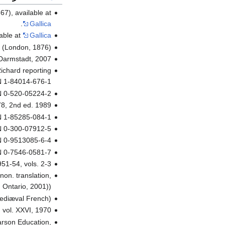
67), available at
.
Gallica
lable at
Gallica
ls (London, 1876)
 Darmstadt, 2007.
Richard reporting
BN 1-84014-676-1
BN 0-520-05224-2
78, 2nd ed. 1989
N 1-85285-084-1
N 0-300-07912-5
N 0-9513085-6-4
N 0-7546-0581-7
951-54, vols. 2-3.
non. translation,
Ontario, 2001))
mediæval French).
, vol. XXVI, 1970.
arson Education,