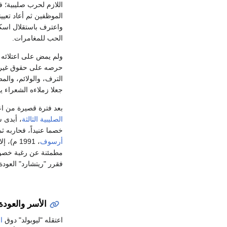
اللازم لحرب صليبية؛ 
الموظفين ثم أعاد تعيين
الحب للمغامرات.
ولم يمض على اعتلائه
حرصه على حقوق غيره؛ 
الترف، والولائم، والم
جعلا زملاءه الشعراء 
بعد فترة قصيرة من اعت
الصليبية الثالثة
، أبدى ش
خصما عنيداً، فحاربه 
أرسوف
، 1991 م)، إلا أنه أخفق في انتزاع
مطمئنة عن رغبة خصو
فقرر "ريتشارد" العودة
الأسر والعودة
اعتقله "ليوبولد" دوق
ا