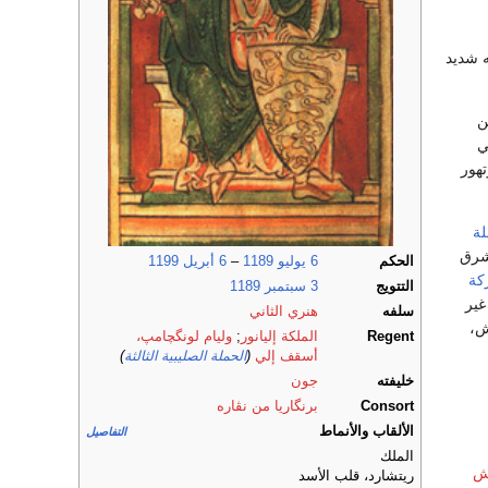
 لأنه شديد
ن
ي
تهور
لة
مشرق
الحكم
6 يوليو
1189
–
6 أبريل
1199
كة
التتويج
3 سبتمبر
1189
غير
سلفه
هنري الثاني
ش،
Regent
الملكة إليانور
;
وليام لونگچامپ،
أسقف إلي
(
الحملة الصليبية الثالثة
)
خليفته
جون
Consort
برنگاريا من نڤاره
الألقاب والأنماط
التفاصيل
الملك
يش
ريتشارد، قلب الأسد