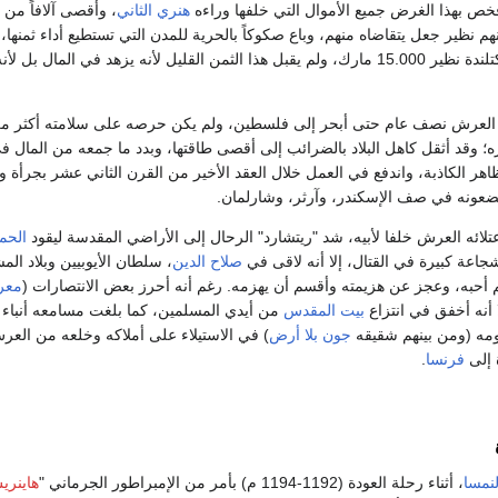
فخص بهذا الغرض جميع الأموال التي خلفها وراءه
هنري الثاني
، وأقصى آلافاً من
هم نظير جعل يتقاضاه منهم، وباع صكوكاً بالحرية للمدن التي تستطيع أداء ثمنها،
واعترف باستقلال اسكتلندة نظير 15.000 مارك، ولم يقبل هذا الثمن القليل لأنه يزهد في المال بل
 العرش نصف عام حتى أبحر إلى فلسطين، ولم يكن حرصه على سلامته أكثر م
وقد أثقل كاهل البلاد بالضرائب إلى أقصى طاقتها، وبدد ما جمعه من المال ف
ظاهر الكاذبة، واندفع في العمل خلال العقد الأخير من القرن الثاني عشر بجرأة و
يضعونه في صف الإسكندر، وآرثر، وشارلمان.
لائه العرش خلفا لأبيه، شد "ريتشارد" الرحال إلى الأراضي المقدسة ليقود
الحم
جاعة كبيرة في القتال، إلا أنه لاقى في
صلاح الدين
، سلطان الأيوبيين وبلاد ال
ثم أحبه، وعجز عن هزيمته وأقسم أن يهزمه. رغم أنه أحرز بعض الانتصارات (
معر
بيت المقدس
من أيدي المسلمين، كما بلغت مسامعه أنباء 
مه (ومن بينهم شقيقه
جون بلا أرض
) في الاستيلاء على أملاكه وخلعه من العر
 إلى
فرنسا
.
لنمسا
، أثناء رحلة العودة (1192-1194 م) بأمر من الإمبراطور الجرماني "
هاينر