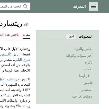
المعرفة
القائمة الرئيسية
ريتشارد 
مقالة
ناقش هذه ال
المحتويات
أخف
الأسر والعودة
ريتشارد الأول قلب الأ
Heart) عاش (
أكسفور
آخر سنواته والوفاة
هنري الثاني
، ينحدر من
ذكراه
بالرغم من أنه أمضى أك
الأجداد
الانجليز بطلا قوميا و
انظر أيضاً
لقد ورث
ريتشارد الأو
هامش
المغامرة المتهورة الت
المصادر
1157 وانتدبته أم
الشعراء الغزليين "المر
وصلات خارجية
والإدارة، وامتلأت الاث
زمانه مثالاً يحتذونه 