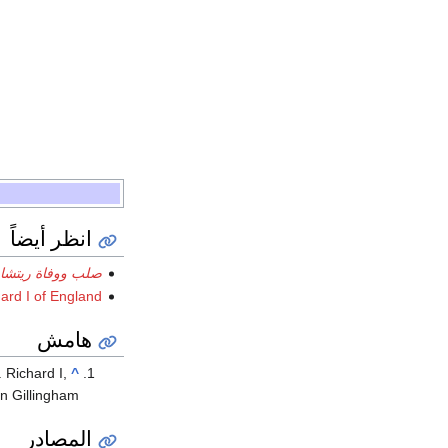
انظر أيضاً
صلب ووفاة ريتشار
hard I of England
هامش
 Richard I,
^
n Gillingham
المصادر