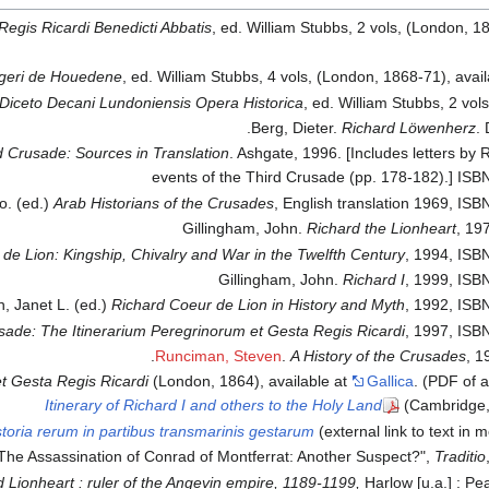
Regis Ricardi Benedicti Abbatis
, ed. William Stubbs, 2 vols, (London, 18
ogeri de Houedene
, ed. William Stubbs, 4 vols, (London, 1868-71), avai
 Diceto Decani Lundoniensis Opera Historica
, ed. William Stubbs, 2 vo
Berg, Dieter.
Richard Löwenherz
.
 Crusade: Sources in Translation
. Ashgate, 1996. [Includes letters by 
events of the Third Crusade (pp. 178-182).] IS
o. (ed.)
Arab Historians of the Crusades
, English translation 1969, IS
Gillingham, John.
Richard the Lionheart
, 19
de Lion: Kingship, Chivalry and War in the Twelfth Century
, 1994, ISB
Gillingham, John.
Richard I
, 1999, ISB
, Janet L. (ed.)
Richard Coeur de Lion in History and Myth
, 1992, ISB
sade: The Itinerarium Peregrinorum et Gesta Regis Ricardi
, 1997, ISB
Runciman, Steven
.
A History of the Crusades
, 1
t Gesta Regis Ricardi
(London, 1864), available at
Gallica
. (PDF of a
Itinerary of Richard I and others to the Holy Land
(Cambridge, 
storia rerum in partibus transmarinis gestarum
(external link to text in 
 "The Assassination of Conrad of Montferrat: Another Suspect?",
Traditio
d Lionheart : ruler of the Angevin empire, 1189-1199,
Harlow [u.a.] : Pe