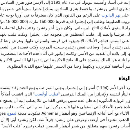
". وكان قد أساء إليه في آسيا، وأسلمه ليوبولد في بدء عام 1193 إلى الإمبراطور هن
ند هنري الثاني ورتشرد، واحتفظ هنري السادس بملك إنجلترا سجيناً في حصن ببل
نهر الدانوب
على الرغم من القانون الذي كان معترفاً به في أوربا بوجه عام
يحرم اعتقال رجال الحروب الصليبية؛ وطلب إلى إنجلترا فدية قد
اد السنوي لأملاك التاج البريطاني. وكان جون أخو رتشرد وقتئذ يحاول اغتصاب 
إلى فرنسا وانضم إلى فليب أغسطس في هجومه على إنجلترا. ونكث فليب بعهد
لى السلم، فهاجم الأملاك الإنجليزية في فرنسا واستولى عليها، وعرض رشا كب
قى رتشرد أسيراً. وضاقت نفس رتشرد بسجنه المريح، وكتب قصيدة من الشعر
 يطلب فيها إلى بلاده أن تفتديه من الأسر. وكانت إليانور في أثناء هذه الأحداث المضطربة
صفها نائبة عن الملك معتمدة على النصائح الحكيمة التي يقدمها لها القاضي الأكبر 
لوفاة
ولما أطلق سراح رتشرد آخر الأمر (1194) أسرع إلى إنجلترا، وجبى الضرائب وجمع الجند وقاد بنف
ية ليثأر لنفسه ولإنجلترا من الملك الفرنسي "
فيليب أوغُست
" الذي اغتصب أملاكاً 
وتقول الرواية المأثورة إنه ظل عدة سنين يرفض القداس لئلا يطلب إليه أن يصفح 
تعادة جميع الأملاك التي استولى عليها فليب ركن إلى السلم التي أمكنت فليب م
ع أحد أتباعه الإقطاعيين وهو أدهمار Adhemar فيكونت مدينة
ليموج
 الذهب مخبوءاً في أرضه، وعرض على رتشرد جزءاً منه، لكن رتشرد أبى إلا أن 
وأصاب رتشرد سهم منطلق من قصر أدهمار الحصين فمات رتشرد "قلب الأسد" 