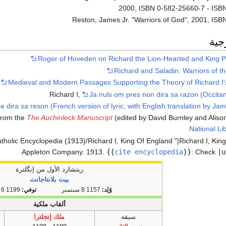
2000, ISBN 0-582-25660-7 - ISB
Reston, James Jr. "Warriors of God", 2001, IS
جية
Roger of Hoveden on Richard the Lion-Hearted and King Phi
Richard and Saladin: Warriors of t
Medieval and Modern Passages Supporting the Theory of Richard I
Richard I,
Ja nuls om pres non dira sa razon (Occitan 
e dira sa reson (French version of lyric, with English translation by J
from the
The Auchinleck Manuscript
(edited by David Burnley and Alison
National Li
Appleton Company. 1913.
{{
cite encyclopedia
}}
:
Check
|u
ريتشارد الأول من إنگلترة
بيت بلانتاجانت
وُلِد:
1157 8 سبتمبر
توفي:
1199 6 ابريل
ألقاب ملكية
سبقه
ملك إنجلترا