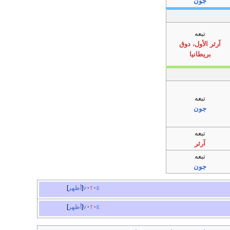
جون
تبعه
آرثر الأول، دوق
بريطانيا
تبعه
جون
تبعه
آرثر
تبعه
جون
e
t
v
أظهر
e
t
v
أظهر