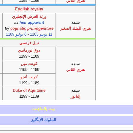
هنري الثاني
1189 - 1199
English royalty
ورثة العرش الإنجليزي
سبقه
heir apparent
as
هنري الملك الصغير
cognatic primogeniture
by
11 يونيو
1183
-
6 يوليو
1189
نبيل فرنسي
دوق نورماندي
1189 - 1199
سبقه
كونت مين
هنري الثاني
1189 - 1199
كونت أنجو
1189 - 1199
سبقه
Duke of Aquitaine
إليانور
1189 - 1199
بيت پلانتاجنت
الملوك الإنگليز