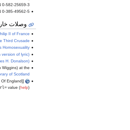
N 0-582-25659-3
BN 0-385-49562-5
وصلات خار
lip II of France
he Third Crusade
's Homosexuality
version of lyric)
ames H. Donalson)
 Wiggins) at the
brary of Scotland
[[wikisource:Catholic Encyclopedia (1913)/Richard I, King Of England "|Richard I, King Of England]"].
rl=
value (
help
)