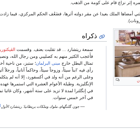
عمره إثر نزاع قام على كومة من الذهب.
تي أمضاها الملك بعيدا عن مقر دولته أثرها، فضَعُف الحكم المركزي، فيما زادت 
رونات).
ذكراه
سمعة ريتشارد ... قد تقلبت بعنف. وقسمت
الڤيكتوري
فأَعجب الكثير منهم به كصليبي ومن رجال الله، ونصبو
تمثال البطل خارج
مبنى البرلمان
؛ ستبز، من ناحية أخ
رأى فيه ’ابناً سيئاً، وزوجاً سيئاً، وحاكماً أنانياً، ورجلاً أثيم
وعلى الرغم من أنه ولد في أكسفورد، إلا أنه لم يتكلم
ان
الإنگليزية. وطيلة الأعوام العشرة التي استمرها عهده،
في إنگلترا لمدة لا تزيد على ستة أشهر، وكان غائبا تم
في آخر خمس سنوات.
[1]
—
جون گلنگهام،
ملوك وملكات بريطانيا: ريتشارد الأول