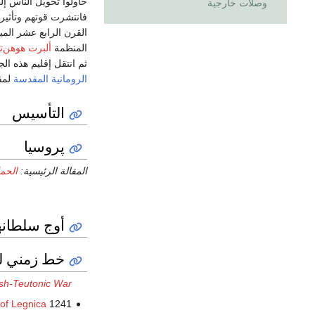
حاولوا تحويل الناس 
وصلات خارجية
فانتشرت قوتهم وتأثير
القرن الرابع عشر الميل
المنظمة
ألبرت هوهن‌
ثم انتقل إقليم هذه الجماعة عام 1618 إلى أحد الأمراء الجرم
الرومانية المقدسة
لمق
التأسيس
پروسيا
المقالة الرئيسية:
الحمل
أوج سلطان
خط زمني ل
ish-Teutonic War
 of Legnica
1241 The