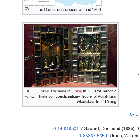
The Order's possessions around 1300
Reliquary made in
Elbing
in 1388 for Teutonic
komtur Thiele von Lorich, military Trophy of Polish king
Wladislaus in 1410.png.
0-
C
.
0-14-019501-7
Seward, Desmond (1995).
.
1-85367-535-0
Urban, William