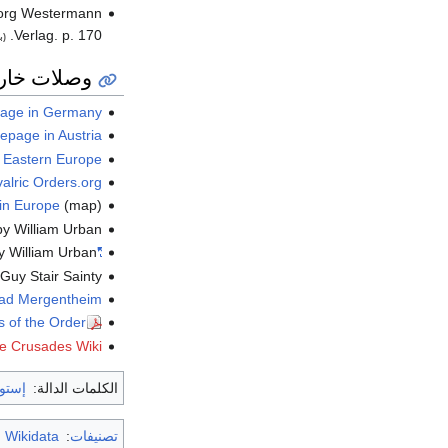
eorg Westermann
Verlag. p. 170.
(ب
وصلات خار
page in Germany
epage in Austria
n Eastern Europe
valric Orders.org
 in Europe
(map)
by William Urban
by William Urban
"The Early Years of the Teutonic Order"
 Guy Stair Sainty
Bad Mergentheim
ts of the Order
e Crusades Wiki
الكلمات الدالة:
إستون
تصنيفات
:
m Wikidata