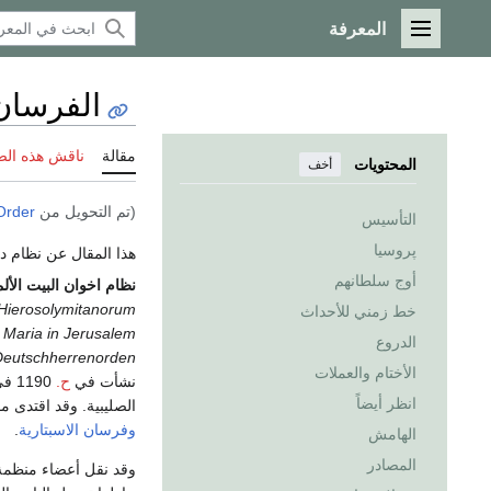
المعرفة
القائمة الرئيسية
الفرسان 
مقالة
ناقش هذه ال
المحتويات
أخف
(تم التحويل من
Order
التأسيس
پروسيا
هذا المقال عن نظام د
أوج سلطانهم
نظام اخوان البيت الأ
Hierosolymitanorum
خط زمني للأحداث
n Maria in Jerusalem
الدروع
Deutschherrenorden
الأختام والعملات
نشأت في
ح.
1190 في
انظر أيضاً
الصليبية. وقد اقتدى م
وفرسان الاسبتارية
.
الهامش
المصادر
وقد نقل أعضاء منظمة 