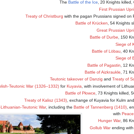
Battle of the Ice
, 20 Knights killed,
First Prussian Upr
Treaty of Christburg
with the pagan Prussians signed on 
Battle of Krücken
, 54 Knights 
Great Prussian Upri
Battle of Durbe
, 150 Kn
Siege of 
Battle of Löbau
, 40 Kn
Siege of 
Battle of Pagastin
, 12 Kn
Battle of Aizkraukle
, 71 Kn
Teutonic takeover of Danzig
and
Treaty of S
olish-Teutonic War (1326–1332)
for
Kuyavia
, with involvement of Lithu
Battle of Płowce
, 73 Knights killed, 
Treaty of Kalisz (1343)
, exchange of Kuyavia for Kulm and 
-Lithuanian-Teutonic War
, including the
Battle of Tannenberg (1410)
, e
with
Peace 
Hunger War
, 86 Kn
Gollub War
ending with