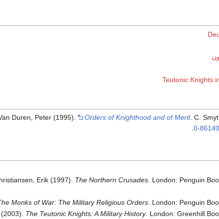
Deu
ون
Teutonic Knights i
Van Duren, Peter (1995).
Orders of Knighthood and of Merit
. C. Smyt
.
0-86140
hristiansen, Erik (1997).
The Northern Crusades
. London: Penguin Boo
The Monks of War: The Military Religious Orders
. London: Penguin Boo
 (2003).
The Teutonic Knights: A Military History
. London: Greenhill Boo