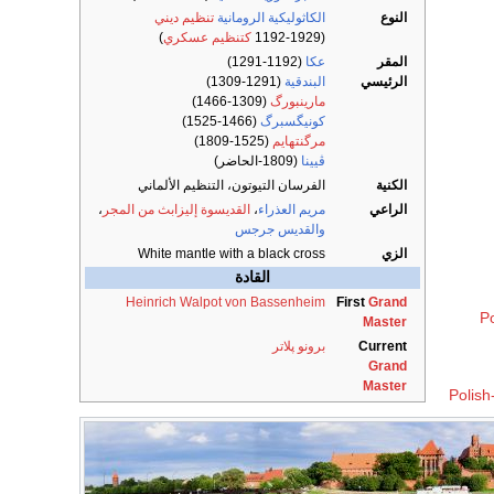
النوع
الكاثوليكية الرومانية
تنظيم ديني
(1192-1929
كتنظيم عسكري
)
المقر
عكا
(1192-1291)
الرئيسي
البندقية
(1291-1309)
مارينبورگ
(1309-1466)
كونيگسبرگ
(1466-1525)
مرگنتهايم
(1525-1809)
ڤيينا
(1809-الحاضر)
الكنية
الفرسان التيوتون، التنظيم الألماني
الراعي
مريم العذراء
،
القديسوة إليزابث من المجر
،
والقديس جرجس
الزي
White mantle with a black cross
القادة
Heinrich Walpot von Bassenheim
First
Grand
P
Master
Current
برونو پلاتر
Grand
Master
Polish