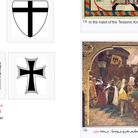
ce
f
er
ظيم بغزو پروسيا
، بريشة
پيتر