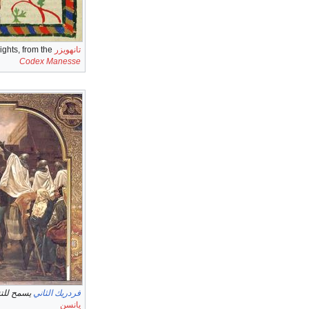
تانهويزر
in the habit of the Teutonic Knights, from the
Codex Manesse
فردريك الثاني
يسمح للتن
يانسن