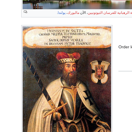
ة الرهبانية للفرسان التيوتونيين
، الآن
مالبورك
،
پولندا
.