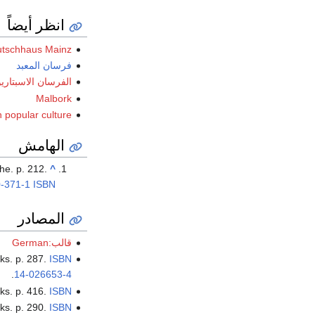
انظر أيضاً
tschhaus Mainz
فرسان المعبد
الفرسان الاسبتاري
Malbork
n popular culture
الهامش
he. p. 212.
^
-371-1
ISBN
المصادر
قالب:German
ks. p. 287.
ISBN
.
14-026653-4
ks. p. 416.
ISBN
ks. p. 290.
ISBN