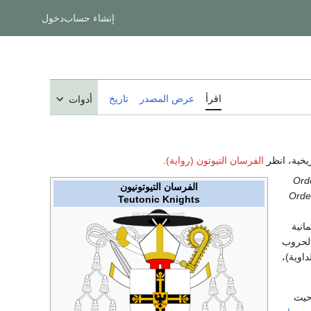
إنشاء حساب
دخول
اقرأ
عرض المصدر
تاريخ
أدوات
ريخية، انظر
الفرسان التيوتون (رواية)
.
Ord
الفرسان التيوتونيون
Orde
Teutonic Knights
انية
الحروب
داوية)،
حيث