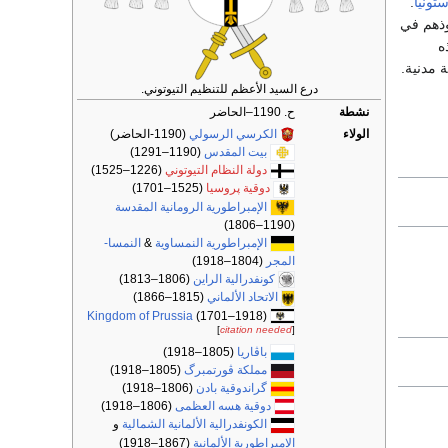
ستونيا
.
وذهم في
ه
ة مدنية.
درع السيد الأعظم للتنظيم التيوتوني.
نشطة
ح. 1190–الحاضر
الولاء
الكرسي الرسولي
(1190-الحاضر)
بيت المقدس
(1190–1291)
دولة النظام التيوتوني
(1226–1525)
دوقية پروسيا
(1525–1701)
الإمبراطورية الرومانية المقدسة
(1190–1806)
الإمبراطورية النمساوية
&
النمسا-
المجر
(1804–1918)
كونفدرالية الراين
(1806–1813)
الاتحاد الألماني
(1815–1866)
Kingdom of Prussia
(1701–1918)
[
citation needed
]
باڤاريا
(1805–1918)
مملكة ڤورتمبرگ
(1805–1918)
گراندوقية بادن
(1806–1918)
دوقية هسه العظمى
(1806–1918)
الكونفدرالية الألمانية الشمالية
و
الامبراطورية الألمانية
(1867–1918)