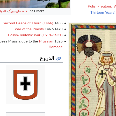
Polish-Teutonic 
The Order's
قلعة مارينبورگ
،
الدول
Thirteen Years'
Second Peace of Thorn (1466)
1466
War of the Priests
1467-1479
Polish-Teutonic War (1519–1521)
Prussian
1525 Order loses Prussia due to the
Homage
الدروع