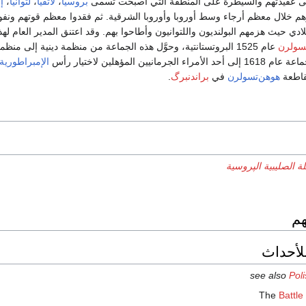
إلى عقيدتهم والسيطرة على المنطقة التي أصبحت تسمى
بروسيا
،
لاتفيا
،
لتوانيا
،
إ
هم خلال معظم أرجاء وسط أوروبا وأوروبا الشرقية. ثم فقدوا معظم قوتهم ونف
ادي حيث هزمهم البولنديون واللتوانيون وأطاحوا بهم. وقد اعتنق المدير العام لهذ
تسولرن
عام 1525 البروتستانتية، وحوَّل هذه الجماعة من منظمة دينية إلى منظم
انيين المؤهلين لاختيار رأس
الإمبراطورية
اطعة
هوهن‌تسولرن
في
براندنبرگ
.
ة الصليبية الپروسية
هم
لأحداث
see also
Pol
Battle