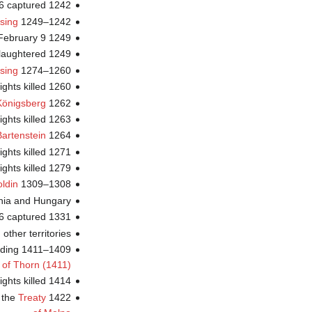
 6 captured
1242 The
ising
1242–1249
February 9
1249
slaughtered
1249
sing
1260–1274
ights killed
1260
Königsberg
1262
ights killed
1263
Bartenstein
1264
ights killed
1271
ights killed
1279
oldin
1308–1309
ania and Hungary
56 captured
1331
other territories
nding
1409–1411
of Thorn (1411)
ights killed
1414
 the
Treaty
1422