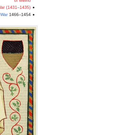
of Melno
War (1431–1435)
 War
1454–1466