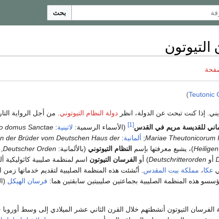
بحث
التيوتون
صفحة
)
Teutonic 
يني. إذا كنت تبحث عن الدولة، انظر
دولة النظام التيوتوني
. من أجل الرواية التا
[1]
لماني للقديسة مريم في القدس
(الأسماء الرسمية:
لاتينية
:
o domus Sanctae
Mariae Theutonicorum 
;
ألمانية
:
n der Brüder vom Deutschen Haus der
Heilige
)، يشيع معرفتها بإسم
النظام التيوتوني
(بالألمانية:
Deutscher Orden
,
أو
Deutschritterorden
) أو
الفرسان التيوتون
اسم لمنظمة صليبية كاثوليكية ألم
عكا
،
مملكة بيت المقدس
. أنُشئت هذه المنظمة الصليبية لتقديم خدماتها زمن 
ؤسسو هذه المنظمة الصليبية بجماعتين صليبيتين سابقتين هما:
فرسان الهيكل
(ال
الفرسان التيوتون أنشطتهم خلال القرن الثاني عشر الميلادي إلى وسط أوروبا 