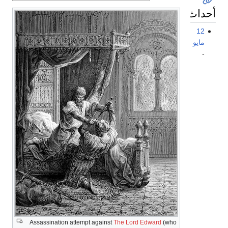
أحداث
12
مايو
-
Assassination attempt against
The Lord Edward
(who