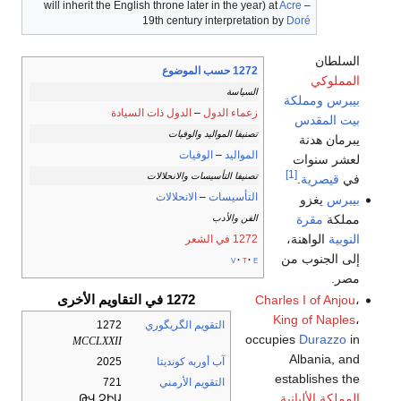
will inherit the English throne later in the year) at
Acre
–
19th century interpretation by
Doré
السلطان
1272 حسب الموضوع
المملوكي
السياسة
بيبرس
ومملكة
زعماء الدول
–
الدول ذات السيادة
بيت المقدس
تصنيفا المواليد والوفيات
يبرمان هدنة
المواليد
–
الوفيات
لعشر سنوات
[1]
تصنيفا التأسيسات والانحلالات
في
قيصرية
.
التأسيسات
–
الانحلالات
بيبرس
يغزو
مملكة
مقرة
الفن والأدب
النوبية
الواهنة،
1272 في الشعر
إلى الجنوب من
v
t
e
مصر.
1272 في التقاويم الأخرى
Charles I of Anjou
،
King of Naples
،
التقويم الگريگوري
1272
occupies
Durazzo
in
MCCLXXII
Albania, and
آب أوربه كونديتا
2025
establishes the
التقويم الأرمني
721
المملكة الألبانية
.
ԹՎ ՉԻԱ