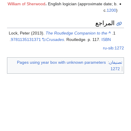
William of Sherwood
، English logician (approximate date; b.
c.
1200
)
المراجع
Lock, Peter (2013).
The Routledge Companion to the
^
.
9781135131371
Crusades
. Routledge. p. 117.
ISBN
ru-sib:1272
تصنيفان
:
Pages using year box with unknown parameters
1272