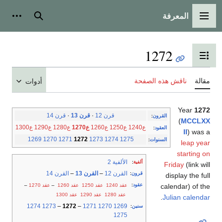
المعرفة
القائمة الرئيسية
بحث
أدوات
1272
تبديل عرض جدول المحتويات
مقالة
ناقش هذه الصفحة
أدوات
Year
1272
قرن 12
·
قرن 13
·
قرن 14
القرون
:
(
MCCLXX
ع1240
ع1250
ع1260
ع1270
ع1280
ع1290
ع1300
العقود
:
II
) was a
1269
1270
1271
1272
1273
1274
1275
السنوات
:
leap year
starting on
الألفية 2
ألفية
:
Friday
(link will
القرن 12
–
القرن 13
–
القرن 14
قرون
:
display the full
عقود
:
عقد 1240
عقد 1250
عقد 1260
–
عقد 1270
–
calendar) of the
عقد 1280
عقد 1290
عقد 1300
.
Julian calendar
1274
1273
–
1272
–
1271
1270
1269
سنين
:
1275