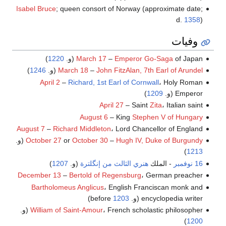
Isabel Bruce
; queen consort of Norway (approximate date;
d.
1358
)
وفيات
of Japan (و.
Emperor Go-Saga
–
March 17
1220
)
John FitzAlan, 7th Earl of Arundel
–
March 18
(و.
1246
)
April 2
–
Richard, 1st Earl of Cornwall
، Holy Roman
Emperor (و.
1209
)
April 27
– Saint
Zita
، Italian saint
August 6
– King
Stephen V of Hungary
August 7
–
Richard Middleton
، Lord Chancellor of England
Hugh IV, Duke of Burgundy
–
October 30
or
October 27
(و.
)
1213
16 نوفمبر
- الملك
هنري الثالث من إنگلترة
(و.
1207
)
December 13
–
Bertold of Regensburg
، German preacher
Bartholomeus Anglicus
، English Franciscan monk and
encyclopedia writer (و. before
1203
)
، French scholastic philosopher (و.
William of Saint-Amour
)
1200