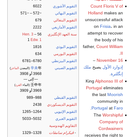
Count Floris V of
التقويم الآشوري
6022
Holland
makes an
التقويم البهائي
−572 – −571
unsuccessful attack
التقويم البنغالي
679
on
Frisia
، in an
التقويم الأمازيغي
2222
attempt to recover
سنة العهد الإنگليزي
56
–
Hen. 3
the body of his
1
Edw. 1
father,
Count William
التقويم البوذي
1816
.
II
التقويم البورمي
634
–
November 16
التقويم البيزنطي
6780–6781
إدوارد الأول
يصبح
ملك
التقويم الصيني
年
辛未
(المعدن
الماعز
)
إنگلترة
.
3968 أو 3908
— إلى —
King
Alphonso III of
壬申年
(الماء
القرد
)
Portugal
eliminates
3969 أو 3909
the last
Moorish
التقويم القبطي
988–989
community in
التقويم الديسكوردي
2438
.
Portugal
at
Faro
التقويم الإثيوپي
1264–1265
The
Worshipful
التقويم العبري
5032–5033
Company of
التقاويم الهندوسية
Cordwainers
-
ڤيكرام سامڤات
1328–1329
receives the right to