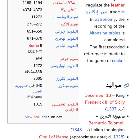
-
شاكا سامڤات
1194–1195
regulate the
leather
-
كالي يوگا
4373–4374
trade in
لندن
،
إنگلترة
.
تقويم الهولوسين
11272
In
astronomy
، the
تقويم الإگبو
272–273
recording of the
التقويم الإيراني
650–651
Alfonsine tables
is
التقويم الهجري
670–671
completed.
التقويم الياباني
9
Bun'ei
The first recorded
(文永９年)
reference is made to
تقويم جوچى
N/A
.
the game of
cricket
التقويم اليوليوسي
1272
MCCLXXII
التقويم الكوري
3605
مواليد
تقويم مينگوو
640 قبل
جمهورية
الصين
December 13
– King
民前640年
Frederick III of Sicily
التقويم الشمسي
1815
(ت.
1337
)
التايلندي
مجهولة التاريخ
–
view
talk
edit
This box:
Bernardo Tolomei
،
Italian theologian (ت.
1348
)
Otto I of Hesse
(approximate date; d.
1328
)