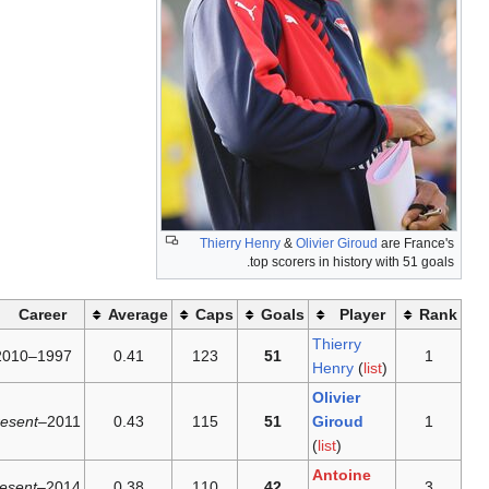
Thierry
Career
Average
Caps
1997–2010
0.41
123
present
2011–
0.43
115
present
2014–
0.38
110