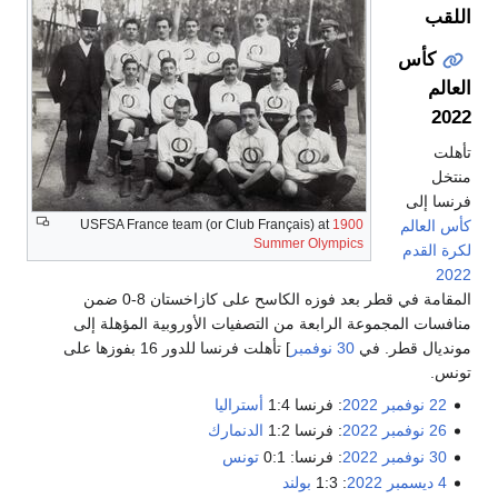
USFSA France team (or Clu
المقامة في قطر بعد فوزه الكاسح على كازاخستان 8-0 ضمن
يات الأوروبية المؤهلة إلى
] تأهلت فرنسا للدور 16 بفوزها على
راليا
نمارك
نس