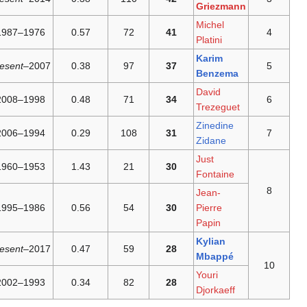
1976–1987
0.57
72
present
2007–
0.38
97
1998–2008
0.48
71
1994–2006
0.29
108
1953–1960
1.43
21
1986–1995
0.56
54
present
2017–
0.47
59
1993–2002
0.34
82