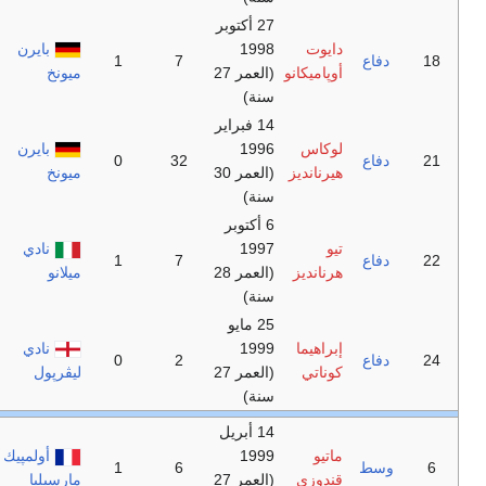
كتوبر
بايرن
1
7
(العمر 27
ميونخ
براير
بايرن
0
32
(العمر 30
ميونخ
وبر
نادي
1
7
(العمر 28
ميلانو
ايو
نادي
0
2
(العمر 27
ليڤرپول
بريل
أولمپيك
1
6
(العمر 27
مارسيليا