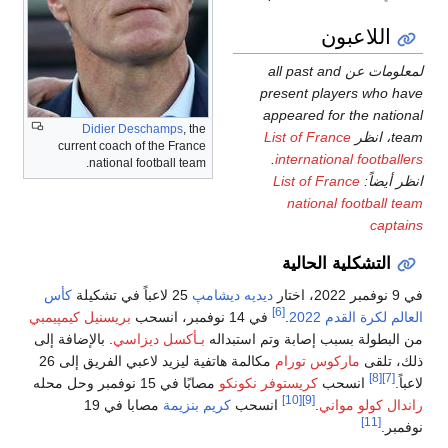
Didier Deschamps
, the
current coach of the France
national football team.
شامپ
25 لاعباً في تشكيلة
كأس
بريسنيل كيمپيمبي
له
بـأكسل ديزاسي
. بالإضافة إلى
مكالمة هاتفية ليزيد لاعبي الفريق إلى 26
مصابًا في 15 نوفمبر وحل محله
يم بنزيمة
مصابا في 19