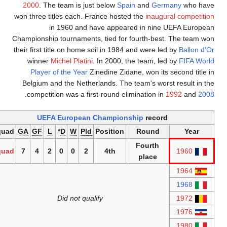
2000
. The team is just bel
won three titles each. France 
in 1960 and have a
Championship tournaments, tie
their first title on home soil i
winner
Michel Platini
. In 2
Player of the Year
Zinedine
Belgium and the Netherlands
.
competition was a first-rou
Qualifying
record
UEFA European Cham
—
GA
GF
L
D
W
Pld
Squad
GA
GF
L
*
D
W
Pld
Posi
1960
6
17
0
1
3
4
Squad
7
4
2
0
0
2
4t
1964
10
11
3
1
2
6
1968
12
16
2
2
4
8
1972
8
10
2
1
3
6
Did not qualify
1976
6
7
2
3
1
6
1980
7
13
1
1
4
6