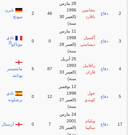
مارس
بايرن
2
46
(العمر 30
ميونخ
مارس
نادي
0
0
[أ]
(العمر 28
موناكو
بريل
87
5
مانشستر
(العمر 33
يونايتد
وفمبر
نادي
0
12
(العمر 27
برشلونة
مارس
7
0
آرسنال
(العمر 25