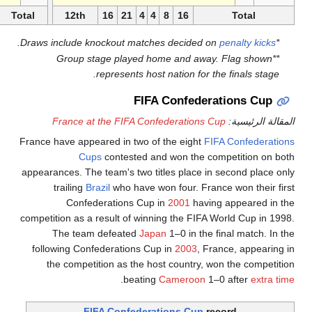
—
3
5
0
0
2
2
Total
12th
16
21
4
.
**Group stage played 
represents hos
FIF
France at the FIFA Co
France have appeared in two o
Cups
contested a
appearances. The team's two t
trailing
Brazil
who have w
Confederations Cup
competition as a result of win
The team defeated
Ja
following Confederations C
the competition as the h
.
beatin
FIFA Confeder