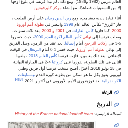
(1982 و1986). ومع ذلك، لم تبدأ فرنسا في بلوغ أوجها
ء
مركز كليرفونتين
.
لدين زيدان
على أرض الملعب ،
انتصر في
بطولة أمم أوروبا
200
و 2003
. بعد ثلاث سنوات،
رة القدم 2006
، حيث خسروا
 بعد عقد من الزمن، وصل الفريق
0 أمام
البرتغال
في الوقت
نسا
كأس العالم 2018
، بلقبها
كرواتيا
4-2 في المباراة النهائية
ًا، أصبح منتخب فرنسا أول فريق وطني
طولة كورة القدم
ومسابقات
[4]
[3]
بي في أكتوبر 2021 .
History of the France natio