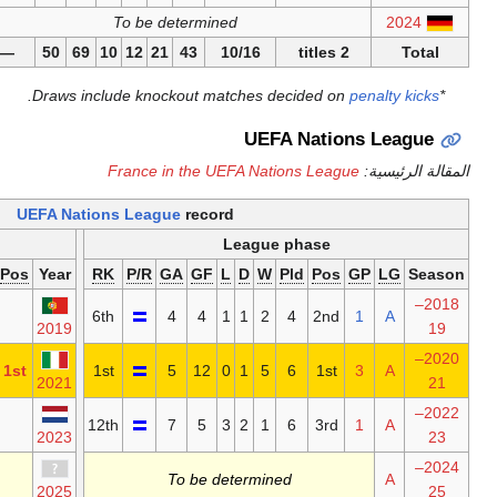
2024
To be determined
To be determined
—
91
231
18
27
67
112
—
50
69
10
12
21
43
10/
.
France in the UEFA
UEFA Nations League
record
Finals
Le
Squad
GA
GF
L
*
D
W
Pld
Pos
Year
RK
P/R
GA
GF
L
Did not qualify
6th
4
4
1
2019
Squad
3
5
0
0
2
2
1st
1st
5
12
0
2021
Did not qualify
12th
7
5
3
2023
To be determined
To be dete
2025