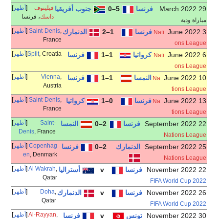
فيلينوف
أظهر
جنوب أفريقيا
داسك
، فرنسا
,
Saint-Denis
أظهر
الدنمارك
France
, Croatia
Split
أظهر
فرنسا
,
Vienna
أظهر
فرنسا
Austria
,
Saint-Denis
أظهر
كرواتيا
France
Saint-
أظهر
2–0
النمسا
Denis
, France
Copenhag
أظهر
2–0
فرنسا
en
, Denmark
,
Al Wakrah
أظهر
v
أستراليا
Qatar
,
Doha
أظهر
v
الدنمارك
Qatar
,
Al-Rayyan
أظهر
v
فرنسا