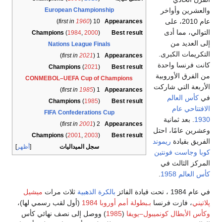
European Championshi
)
first in
1960
10 (
A
Champions
(
1984
,
2000
)
Nations League Finals
)
first in
2021
1 (
A
Champions
(
2021
)
CONMEBOL–UEFA Cup of Ch
)
first in
1985
1 (
A
Champions
(
1985
)
FIFA Confederations C
)
first in
2001
2 (
A
Champions
(
2001
,
2003
)
سجل الميداليات
أظهر
لكرة الذهبية
ثلاث مرات
ميشيل
 1984
(أول لقب رسمي لها)،
1
) ووصل إلى نصف نهائي كأس