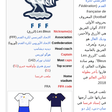
N
Les Bleus
(الزرق)
الاتحاد الفرنسي لكرة القدم
(FFF)
Co
الاتحاد الأوروپي لكرة القدم
(أوروبا)
ديديه ديشامپ
هوگو لوريس
ليليان تورام
(142)
تييري هنري
وأولڤييه جيرو
(
51
)
)
51
(
ملعب فرنسا
FRA