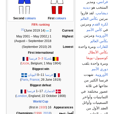
Second
colours
First
c
FIFA ranking
[1]
(14 June 2019)
2
1 (May 2001 – May 2002,
August – September 2018)
26 (September 2010)
First international
بلجيكا
3–3
فرنسا
Uccle
, Belgium; 1 May 19
Biggest win
فرنسا
11–0
اليونان
Paris
,
France
; 26 June 19
Biggest defeat
الدنمارك
17–1
فرنسا
London
, England; 22 October
World Cup
)
first in
1930
16 (
A
Champions
(
1998
,
2018
)