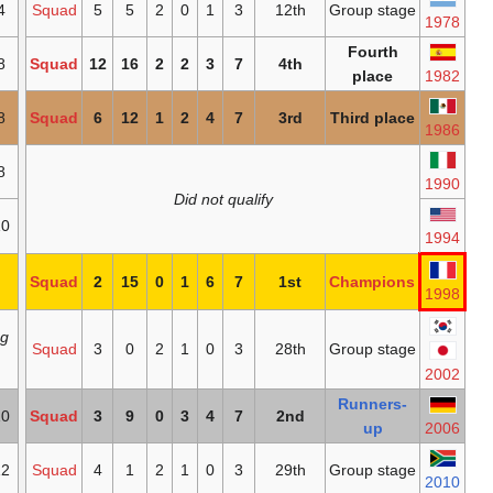
1978
4
7
1
1
2
4
Squad
5
5
2
0
1
3
1982
8
20
3
0
5
8
Squad
12
16
2
2
3
7
1986
4
15
2
1
5
8
Squad
6
12
1
2
4
7
1990
7
10
2
3
3
8
Did not qu
1994
10
17
3
1
6
10
1998
Qualified as hosts
Squad
2
15
0
1
6
7
Qualified as defending
2002
Squad
3
0
2
1
0
3
champions
2006
2
14
0
5
5
10
Squad
3
9
0
3
4
7
2010
10
20
1
4
7
12
Squad
4
1
2
1
0
3