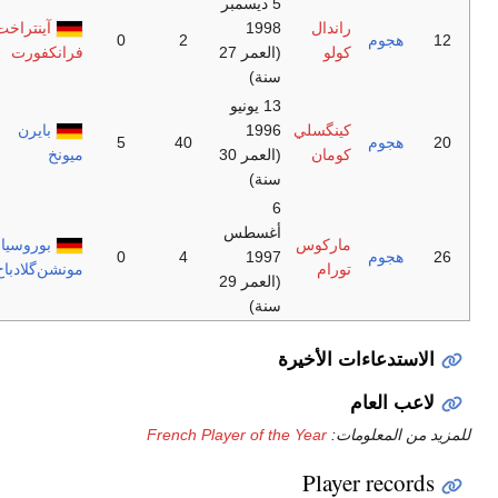
سمبر
آينتراخت
0
2
(العمر 27
فرانكفورت
ونيو
بايرن
5
40
(العمر 30
ميونخ
طس
بوروسيا
0
4
مونشن‌گلادباخ
(العمر 29
French Player 