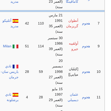
(العمر 23
مدريد
مارس
أتلتيكو
42
110
(العمر 35
مدريد
سبتمبر
Milan
51
114
(العمر 39
ر
نادي
59
28
باريس سان-
(العمر 27
جرمان
ايو
نادي
4
28
(العمر 29
برشلونة