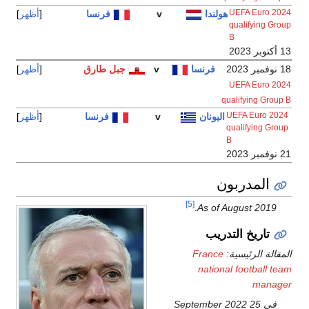
فرنسا
أظهر
جبل طارق
أظهر
فرنسا
أظهر