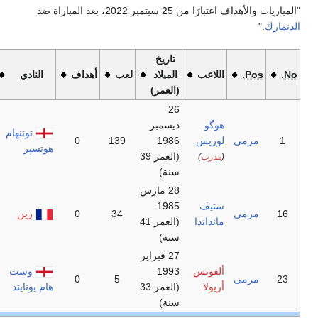
د
لعب
أهداف
النادي
)
ر
توتنهام
0
139
هوتسپر
(العمر 39
مارس
34
0
رين
(العمر 41
براير
وست
0
5
(العمر 33
هام يونايتد