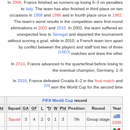
In
2006
, France finished as ru
to
Italy
. The team has al
occasions in
1958
and
1986
a
The team's worst results in 
eliminations in
2002
and
201
unexpected loss to
Seneg
without scoring a goal, while i
by conflict between the pl
[14]
In
2014
, France advanced to 
the ev
In
2018
, France defeated Cr
[15]
won the
Qualification
record
FIFA World
—
GA
GF
L
D
W
Pld
Squad
GA
GF
L
*
D
W
Pl
Qualified as invitees
Squad
3
4
2
0
1
3