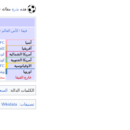
هذه
بذرة
مقالة 
فيفا
·
كأس العالم
·
آسيا
FC
أفريقيا
كاف
أمريكا الشمالية
كون
أمريكا الجنوبية
كون
الاوقيانوسية
FC
اوروپا
ويفا
خارج الفيفا
مجلس
الكلمات الدالة:
السع
تصنيفات
:
m Wikidata