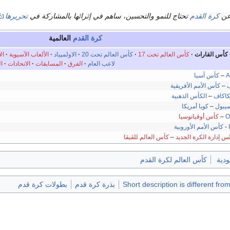
عن
كرة القدم
تحتاج للنمو والتحسين، ساهم في إثرائها بالمشاركة في
تحريرها
كرة القدم
العالمية
كأس القارات
·
كأس العالم تحت 17
·
كأس العالم تحت 20
·
الاولمپياد
·
الألعاب الآسيوية
·
ال
لاعب العام
·
الفرق
·
المسابقات
·
الاتحادات
·
ا
A
–
كأس آسيا
–
كأس الأمم الأفريقية
كاكاف
–
الكأس الذهبية
ميبول
–
كوبا أمريكا
O
–
كأس أوقيانوسيا
-
كأس الأمم الأوروبية
 إدارة الكرة الجديد
–
كأس العالم للڤيڤا
ودية
كأس العالم لكرة القدم
Short description is different fro
بذرة كرة قدم
بطولات كرة قدم