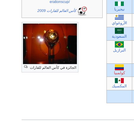
erationscup/
نيجيريا
كأس العالم للقارات 2009
الأروغواي
السعودية
البرازيل
الجائزة في كأس العالم للقارات
كولمبيا
المكسيك