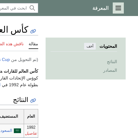
المعرفة
القائمة الرئيسية
كأس العا
مقالة
ناقش هذه ال
المحتويات
أخف
(تم التحويل من
s Cup
النتائج
المصادر
كأس العالم للقارات
هي
كوؤس الإتحادات القا
بطولة عام 1992 في
ا
النتائج
العام
المستضيف
1992
السعودي
تفاصيل