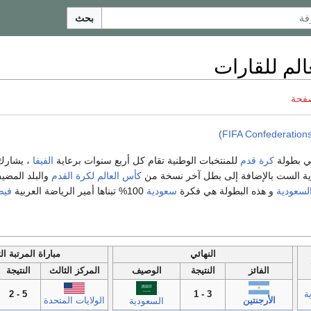
بحث
لم للقارات
صفحة
)
FIFA Confederation
 بطولة
كرة قدم
للمنتخبات الوطنية تقام كل أربع سنوات برعاية
الفيفا
، يشارك 
رية الست بالإضافة إلى بطل آخر نسخة من
كأس العالم لكرة القدم
والبلد المضي
لسعودية
و هذه البطولة هي فكرة
سعودية
100% تبناها أمير الرياضة العربية
فيص
النهائي
مباراة المرتبة الث
الفائز
النتيجة
الوصيف
المركز الثالث
النتيجة
ة
3 - 1
5 - 2
الولايات المتحدة
الأرجنتين
السعودية