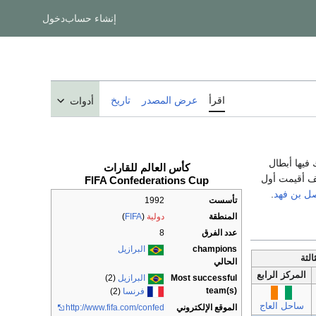
إنشاء حساب
دخول
اقرأ
عرض المصدر
تاريخ
أدوات
فيها أبطال
كأس العالم للقارات
ف أقيمت أول
FIFA Confederations Cup
ل بن فهد
.
تأسست
1992
المنطقة
دولية
(
FIFA
)
عدد الفرق
8
champions
البرازيل
الثة
الحالي
المركز الرابع
Most successful
البرازيل
(2)
team(s)
فرنسا
(2)
ساحل العاج
الموقع الإلكتروني
http://www.fifa.com/confed