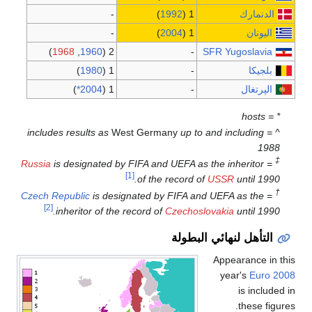
-
)
1
-
)
2
)
1968
,
1960
2 (
)
1980
1 (
)
*
2004
1 (
West Germa
Russia
is designated by FIFA and
[1]
of the
Czech Republic
is designated by
[2]
inheritor of the record of