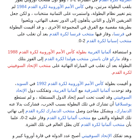
أمم الأوروبية لكرة القدم 1984
لم
 على الثمانية منتخبات ، و لكن جعل
لى الدور نصف النهائي، ويلعبوا
موعة الأخرى ، و قد أقيمت البطولة
ا لكرة القدم
بعد أن تغلب على
س الأمم الأوروبية لكرة القدم 1988
لندا لكرة القدم
إلى الفوز بتلك
النهائية على
منتخب الإتحاد السوفييتي
 لكرة القدم 1992
في
السويد
،
مانيا الغربية
، وتفككت دول
الإتحاد
اد الدول المستقلة ، و لم تستطع
ولة بسبب الحرب، فشاركت بدلا عنه
نتخب الدنمارك لكرة القدم
إلى نهائي
نيا لكرة القدم
وفاز عليه 2-0، علما
بطل العالم في تلك الفترة.
 عدد الدولة في قارة أوروبا كبير و