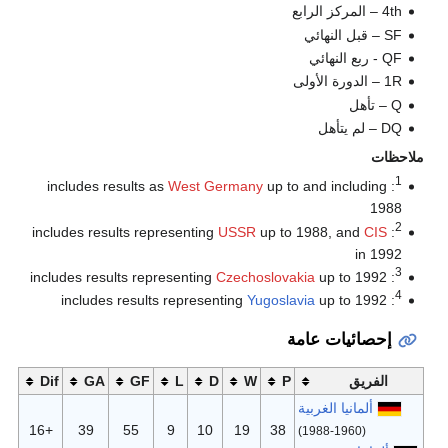
West Germ
US
Cze
Dif
GA
GF
L
D
+16
39
55
9
10