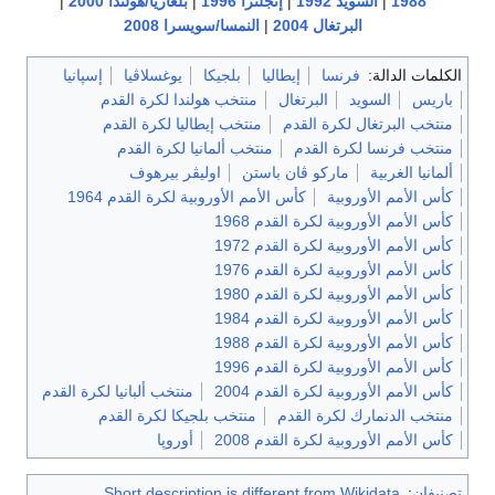
را 1996
|
بلغاريا/هولندا 2000
|
النمسا/سويسرا 2008
بلجيكا
يوغسلاڤيا
إسپانيا
منتخب هولندا لكرة القدم
منتخب إيطاليا لكرة القدم
تخب ألمانيا لكرة القدم
ستن
اوليڤر بيرهوف
م الأوروبية لكرة القدم 1964
19
19
19
19
19
19
19
20
منتخب ألبانيا لكرة القدم
منتخب بلجيكا لكرة القدم
20
أوروپا
Short description is di