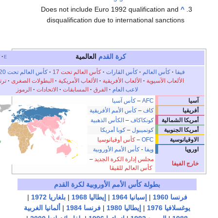
Does not include Euro 19
disqualification due to
القدم
العالمية
e
t
v
أخف
رات
·
كأس العالم تحت 17
·
كأس العالم تحت 20
·
الاولمپياد
·
ريقية
·
الألعاب الأمريكية
·
البطولات الصغرى
·
ترتيبات العالم
·
م
·
الفرق
·
المسابقات
·
الاتحادات
·
الرموز
ا
 الأفريقية
أس الذهبية
أمريكا
يانوسيا
الأوروبية
ة الجديد
–
ڤا
 الأوروبية لكرة القدم
|
إيطاليا 1968
|
بلغاريا 1972
|
|
فرنسا 1984
|
ألمانيا الغربية