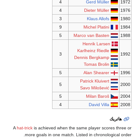
4
4
3
9
5
3
5
5
5
4
A
hat-trick
is achieved when the
more goals in one match. 