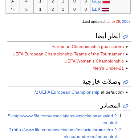
-3
4
1
2
1
-4
5
1
2
1
European C
UEFA European Championship 
UEF
.
UEFA European 
http://www.fifa.com/association
http://www.fifa.com/associatio
nkin