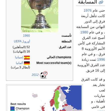
1960
أوروبا
,
UEFA
52 (المتأهلين)
16 (النهائيات)
الي
إسپانيا
Most successful
ألمانيا
(أبطال 3 مرات)
2012