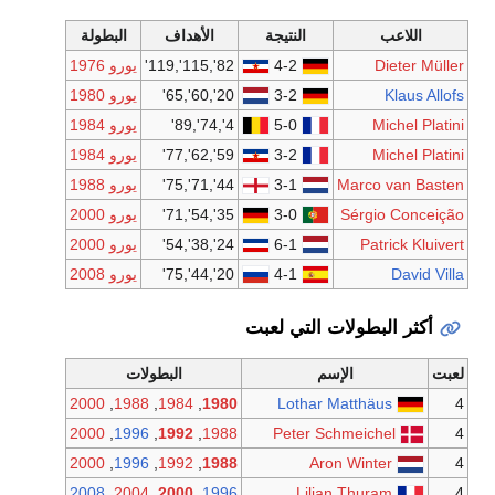
الأهداف
البطولة
82',115',119'
يورو 1976
20',60',65'
يورو 1980
4',74',89'
يورو 1984
59',62',77'
يورو 1984
44',71',75'
يورو 1988
35',54',71'
يورو 2000
24',38',54'
يورو 2000
20',44',75'
يورو 2008
بت
البطولات
2000
,
1988
,
1984
,
1980
2000
,
1996
,
1992
,
1988
2000
,
1996
,
1992
,
1988
2008
,
2004
,
2000
,
1996