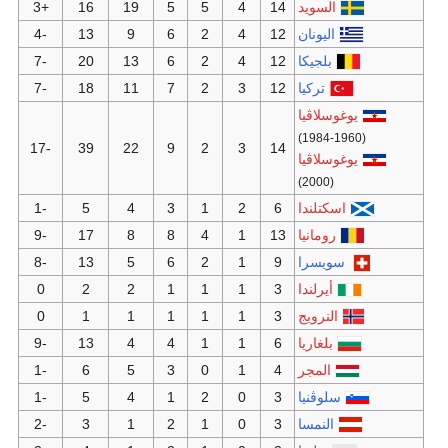
+3
16
19
5
5
-4
13
9
6
2
-7
20
13
6
2
-7
18
11
7
2
-17
39
22
9
2
-1
5
4
3
1
-9
17
8
8
4
-8
13
5
6
2
0
2
2
1
1
0
1
1
1
1
-9
13
4
4
1
-1
6
5
3
0
-1
5
4
1
2
-2
3
1
2
1