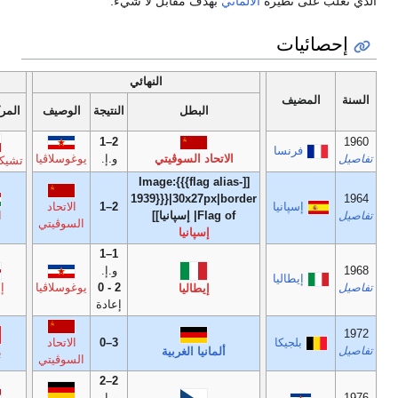
دف مقابل لا شيء.
النهائي
مباراة المركز الثالث
المركز
البطل
النتيجة
الوصيف
المركز الثالث
النتيجة
الرابع
2–1
2–0
اد السوڤيتي
و.إ.
يوغوسلاڤيا
تشيكوسلوڤاكيا
فرنسا
[[Image:{{{flag
3–1
1939}}}|30x27p
2–1
الاتحاد
سپانيا]]
المجر
و.إ.
الدنمارك
السوڤيتي
إسپانيا
1–1
و.إ.
2–0
الاتحاد
2 - 0
يوغوسلاڤيا
إنگلترة
إيطاليا
السوڤيتي
إعادة
3–0
الاتحاد
2–1
المجر
نيا الغربية
بلجيكا
السوڤيتي
2–2
و.إ.
3–2