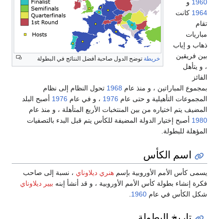
صاحبة أفضل النتائج في البطولة
19
تحول النظام إلى نظام
197
، و في عام
1976
أصبح البلد
بات الأربع المتأهلة ، و منذ عام
 للكأس يتم قبل البدء بالتصفيات
هنري ديلاوناي
، نسبة إلى صاحب
وبية ، و قد أنشأ إبنه
بيير ديلاوناي