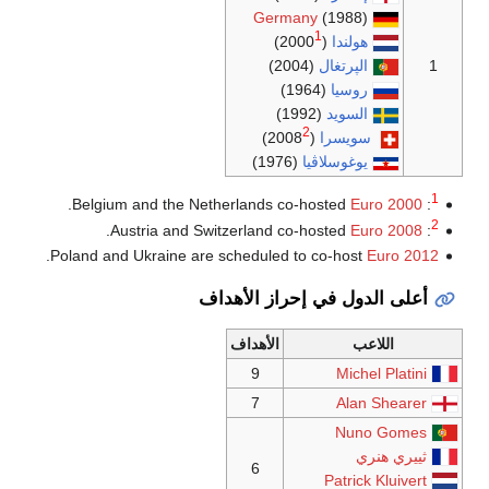
.
.
.
Poland and Ukraine are sched
الأهداف
هداف
9
7
6