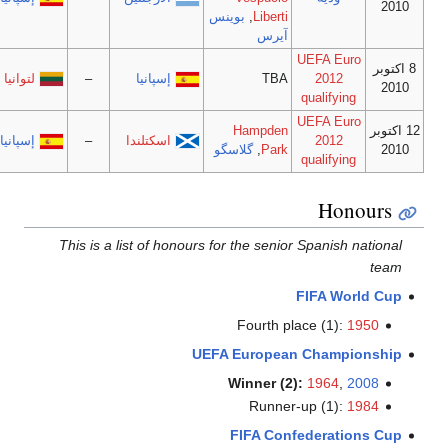
Liberti
,
بوينس
آيرس
UEFA Eu
2012
TBA
إسپانيا
–
لتوانيا
qualifyin
UEFA Eu
Hampden
2012
اسكتلندا
–
إسپانيا
Park
,
گلاسگو
qualifyin
Hon
This is a list of honours for the senior Spanish
FIFA Wo
Fourth place (1):
UEFA European Champ
Winner (2):
1964
,
Runner-up (1):
FIFA Confederati