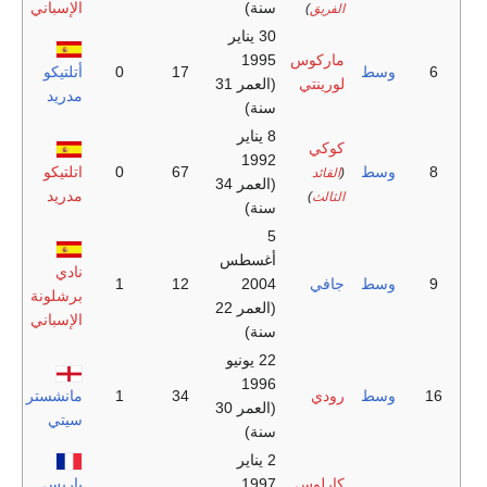
سنة)
الإسباني
الفريق
)
30 يناير
ماركوس
1995
ط
17
0
أتلتيكو
لورينتي
(العمر 31
مدريد
سنة)
8 يناير
كوكي
1992
ط
67
0
اتلتيكو
(
القائد
(العمر 34
مدريد
الثالث
)
سنة)
5
أغسطس
نادي
ط
جافي
2004
12
1
برشلونة
(العمر 22
الإسباني
سنة)
22 يونيو
1996
ط
رودي
34
1
مانشستر
(العمر 30
سيتي
سنة)
2 يناير
كارلوس
1997
باريس