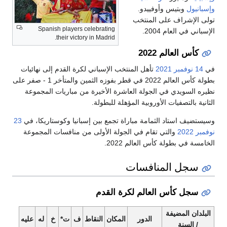
يس وأوفييدو.
ف على المنتخب
Spanish players celebrating
م 2004.
their victory in Madrid.
لم 2022
2021
تأهل المنتخب الإسباني لكرة القدم إلى نهائيات
بطولة كأس العالم 2022 في قطر بفوزه الثمين والمتأخر 1 - صفر على
ي في الجولة العاشرة الأخيرة من مباريات المجموعة
يات الأوروبية المؤهلة للبطولة.
اد الثمامة مباراة تجمع بين إسبانيا وكوستاريكا، في
23
والتي تقام في الجولة الأولى من منافسات المجموعة
لة كأس العالم 2022.
المنافسات
أس العالم لكرة القدم
ضيفة
الدور
المكان
النقاط
ف
ت*
خ
له
عليه