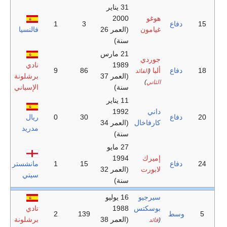
31 يناير
هوغو
2000
اع
3
1
غيامون
(العمر 26
فالنسيا
سنة)
21 مارس
جوردي
1989
نادي
اع
ألبا
86
9
(
القائد
(العمر 37
برشلونة
الثاني
)
سنة)
الإسباني
11 يناير
داني
1992
اع
30
0
ريال
كارفاخال
(العمر 34
مدريد
سنة)
27 مايو
إميرك
1994
اع
15
1
مانشستر
لابورت
(العمر 32
سيتي
سنة)
سيرجيو
16 يوليو
بوسكتس
1988
نادي
ط
139
2
(العمر 38
برشلونة
(
قائد