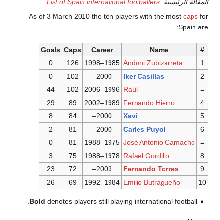
سية:
List of Spain international footballers
As of 3 March 2010 the ten players with the 
Goals
Caps
Career
Name
0
126
1985–1998
Andoni Zubizar
0
102
2000–
Iker Casillas
44
102
1996–2006
Raúl
29
89
1989–2002
Fernando Hierr
8
84
2000–
Xavi
2
81
2000–
Carles Puyol
0
81
1975–1988
José Antonio 
3
75
1978–1988
Rafael Gordillo
23
72
2003–
Fernando Torr
26
69
1984–1992
Emilio Butragu
Bold
denotes players still playing international 