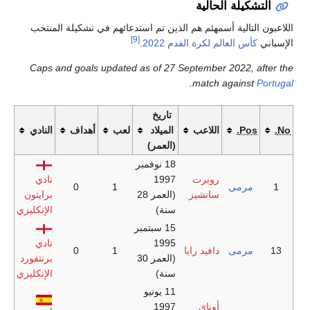
ة الحالية
لية أسمهئم هم الذين تم استدعائهم في تشكيلة المنتخب
[9]
لعالم لكرة القدم 2022
.
Caps and goals updated as of 27 September 2022
.
match agai
تاريخ
اللاعب
الميلاد
لعب
أهداف
النادي
(العمر)
18 نوفمبر
روبرت
1997
نادي
مى
1
0
سانشيز
(العمر 28
برايتون
سنة)
الإنكليزي
15 سبتمبر
1995
نادي
مى
دافيد رايا
1
0
(العمر 30
برنتفورد
سنة)
الإنكليزي
11 يونيو
أوناي
1997