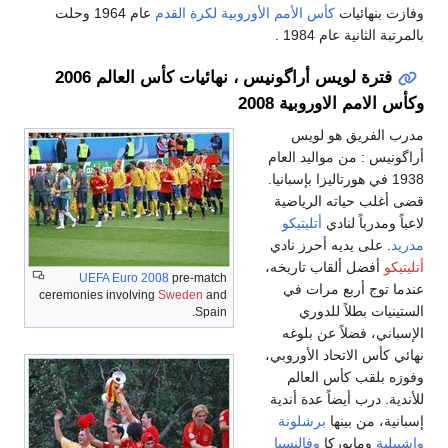
ات
كأس الأمم الأوروبية لكرة القدم
عام 1964 وحلت
م 1984 .
فترة لويس أراگونيس ، نهائيات كأس العالم 2006
اوروبية 2008
 هو لويس
 مواليد العام
ورتاليزا بإسبانيا.
ته الرياضية
لنادي
أتليتيكو
ديه أحرز نادي
ألقاب تاريخه،
UEFA Euro 2008
pre-match
بع مرات في
ceremonies involving
Sweden
and
اً للدوري
Spain.
اً عن بلوغه
تحاد الأوروبي،
أس العالم
يضاً عدة أندية
ينها
برشلونة
وركا
وفالنسيا