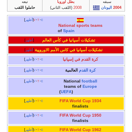
بطل اوروبا
تبعه
ن
2008
(اللقب الثاني)
حاملوا اللقب
e
t
v
أظهر
National sports teams
of
Spain
تشكيلات أسپانيا في كأس العالم
أظهر
تشكيلات أسپانيا في كاس الأمم الاوروپية
أظهر
كرة القدم في إسپانيا
e
t
v
أظهر
كرة القدم
العالمية
e
t
v
أظهر
National
football
e
t
v
أظهر
teams of
Europe
(
UEFA
)
1934 FIFA World Cup
e
t
v
أظهر
finalists
1950 FIFA World Cup
e
t
v
أظهر
finalists
1962 FIFA World Cup
e
t
v
أظهر