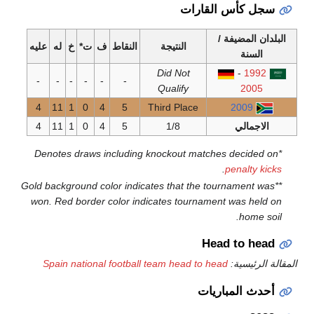
أس القارات
مضيفة /
النتيجة
النقاط
ف
ت*
خ
له
عليه
ة
Did Not
-
-
-
-
-
-
-
Qualify
2
4
11
1
0
4
5
Third Place
20
لي
1/8
5
4
0
1
11
4
.
pena
**Gold background color indicates that the tournam
won. Red border color indicates tournament was
h
Head to
سية:
Spain national football team head to head
لمباريات