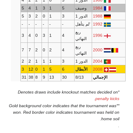
1980
الدور 1
3
0
1
2
2
4
1984
وصيف
5
1
3
1
4
5
1988
الدور 1
3
1
0
2
3
5
1992
'لم يتأهل
-
-
-
-
-
-
ربع
3
4
0
3
1
4
1996
النهائي
ربع
7
7
2
0
2
4
2000
النهائي
2004
الدور 1
3
1
1
1
2
2
2008
الأبطال
6
5
1
0
12
3
إجمالي
8/13
30
13
9
8
38
31
.
pena
**Gold background color indicates that the tournam
won. Red border color indicates tournament was
h