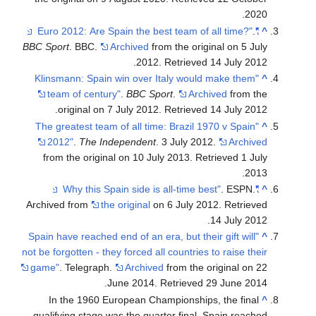
.
BBC Sport
. BBC.
Archived
from the original on 5
.
2012
. Retrieved
14 July
"Klinsmann: Spain win over Italy would make th
team of century"
.
BBC Sport
.
Archived
from
.
original on 7 July 2012
. Retrieved
14 July
"The greatest team of all time: Brazil 1970 v Spa
2012"
.
The Independent
. 3 July 2012.
Arc
from the original on 10 July 2013
. Retrieved
1
.
. ESP
Archived from
the original
on 6 July 2012
. Retr
.
14 July
"Spain have reached end of an era, but their gift wi
not be forgotten - they forced all countries to raise 
game"
. Telegraph.
Archived
from the original 
.
June 2014
. Retrieved
29 June
In the 1960 European Championships, the fi
qualifying stage was the quarter final. Spain reached