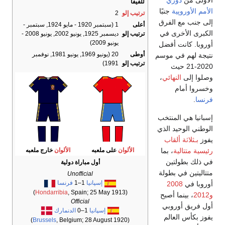
ري
للفيفا
ة
جنبًا
ترتيب إلو
2
الفرق
أعلى
1 (سبتمبر 1920 - مايو 1924, سبتمبر -
ى في
ترتيب إلو
ديسمبر 1925, يونيو 2002, يونيو 2008 -
يونيو 2009)
 أفضل
أوطى
20 (يونيو 1969, يونيو 1981, نوفمبر
ي موسم
ترتيب إلو
1991)
حيث
نهائي
،
لمنتخب
د الذي
لقاب
الألوان
على ملعبه
الألوان
خارج ملعبه
ة
، بما
تين
أول مباراة دولية
بطولة
Unofficial
إسپانيا
1–1
فرنسا
20
Hondarribia
, Spain; 25 May 1913)
(
 أصبح
Official
روبي
إسپانيا
1–0
الدنمارك
عالم
Brussels
, Belgium; 28 August 1920)
(