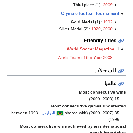
Third place (1):
Olympic football tou
Gold Medal (1):
Silver Medal (2):
1920
,
Friendly 
World Soccer Mag
World Team of the Year
لات
Most consec
Most consecutive games 
البرازيل
between 1993–
Most consecutive wins achieved by an in
coach 