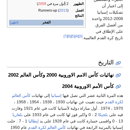
الظهور
2 (
أول مرة في
2009
)
افضل
)
2013
Runners-up (
يا
النتائج
2008-20 واحدة
الفخر
[اظهر]
فرق
 في
[7]
[6]
[5]
[4]
[3]
م العالمية.
خ
 الامم الاوروبية 2000 وكأس العالم 2002
مم الاوروبية 2004
انية عشر التي تصل فيها
إسبانيا
إلى نهائيات
كأس العالم
حيث تغيبت عن نهائيات 1930 ، 1938 ، 1954 ، 1958 ،
1970 ، 1974 . أول مباراة دولية لأسبانيا كانت في عام 1921 وفازت
كا
2 - 0 واكبر فوز لها كانت في عام 1933 على
بلغاريا
إيطاليا
1 - 7 . حلت
تبة الرابعة في نهائيات
كأس العالم لكرة القدم
عام 1950