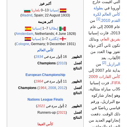
ارج
أكبر فوز
ولة
إسپانيا
13–0
بلغاريا
كرة
Madrid
, Spain; 22 August 1933)
(
[
من
أكبر هزيمة
20 إلى عام
إيطاليا
7–1
إسپانيا
Amsterdam
, Netherlands; 4 June 1928)
(
إنگلترة
7–1
إسپانيا
 وبذلك
Cologne
, Germany; 9 December 1931)
(
ر دولة
كأس العالم
دد من
الظهور
16 (
أول مرة في
1934
)
أفضل
)
2010
(
Champions
ن
النتائج
European Championship
كأس القارات 2009
الظهور
11 (
أول مرة في
1964
)
بانيا
أفضل
)
2012
,
2008
,
1964
(
Champions
تتالية،
النتائج
ركوه
Nations League Finals
 ورقم
الظهور
2 (
أول مرة في
2021
)
ا في
أفضل
)
2021
Runners-up (
دفعت
النتائج
ديد من
كأس الفيفا
لقين