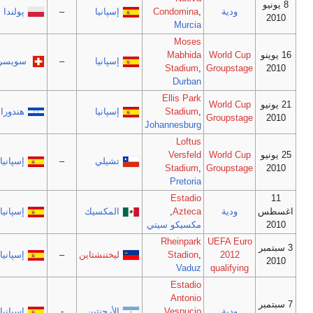
ودية
,
Condomina
إسپانيا
–
پولندا
Murcia
Moses
Mabhida
World C
إسپانيا
–
سويسرا
Stadium
,
Groupsta
Durban
Ellis Park
World C
,
Stadium
إسپانيا
هندوراس
Groupsta
Johannesburg
Loftus
Versfeld
World C
تشيلي
–
إسپانيا
Stadium
,
Groupsta
Pretoria
Estadio
ودية
Azteca
,
المكسيك
إسپانيا
مكسيكو سيتي
Rheinpark
UEFA Eu
2012
,
Stadion
ليختنشتاين
–
إسپانيا
Vaduz
qualifyin
Estadio
Antonio
ودية
Vespucio
الأرجنتين
-
إسپانيا