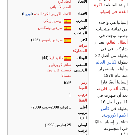
الاتحاد
اتحاد كرة
ة
لكرة
القدم الاسباني
نيا
.
الاتحاد
الاتحاد الاوربي لكرة القدم
(
اوروبا
)
المدرب
لويس إنريكي
حدة
كابتن
سرخيو بوسكتس
تخبات
المنتخب
 في
أكثر
سرخيو راموس
(126)
 بعد أن
مرات
في
المشاركة
بطولة من أصل 22
الهداف
داڤيد ڤيلا
(44)
لعالم
الملعب
سانتياگو برنابيو
رار
الرئيسي
ڤيسنته كالدرون
منذ عام 1978.
مستالا
ازا
رمز
ESP
الفيفا
ارية
،
 في
ترتيب
1
الفيفا
11 من أصل 16
أعلى
1 (يوليو 2008–يونيو 2009)
س
ترتيب
ة
.
للفيفا
 حاليًا
أوطى
25 (مارس 1998)
ترتيب