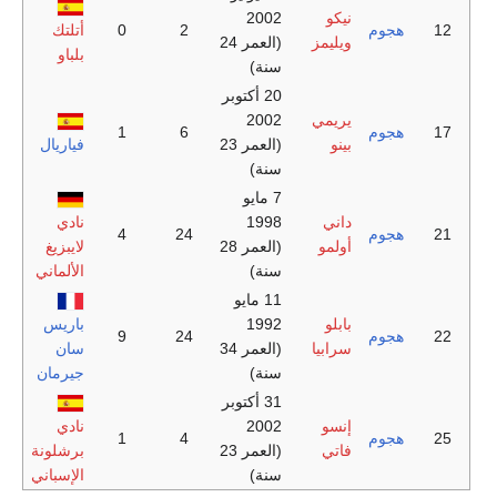
نيكو
2002
وم
2
0
أتلتك
ويليمز
(العمر 24
بلباو
سنة)
20 أكتوبر
يريمي
2002
وم
6
1
بينو
(العمر 23
فياريال
سنة)
7 مايو
داني
1998
نادي
وم
24
4
أولمو
(العمر 28
لايبزيغ
سنة)
الألماني
11 مايو
بابلو
1992
باريس
وم
24
9
سرابيا
(العمر 34
سان
سنة)
جيرمان
31 أكتوبر
إنسو
2002
نادي
وم
4
1
فاتي
(العمر 23
برشلونة
سنة)
الإسباني