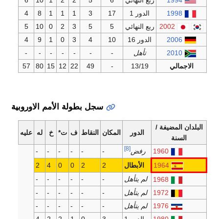
1
الدور 1
17
3
1
1
1
8
4
200
ربع النهائي
5
5
3
2
0
10
5
2
الدور 16
10
4
3
0
1
9
4
2
تأهل
-
-
-
-
-
-
-
57
80
15
12
22
49
-
13/19
سجل بطولة الأمم الاوروبية
يفة /
الدور
المكان
النقاط
ف
ت*
خ
له
عليه
[8]
1960
رفض
-
-
-
-
-
-
1964
الأبطال
2
2
0
0
4
2
لم يتأهل
-
-
-
-
-
-
1968
1972
لم يتأهل
-
-
-
-
-
-
1976
لم يتأهل
-
-
-
-
-
-