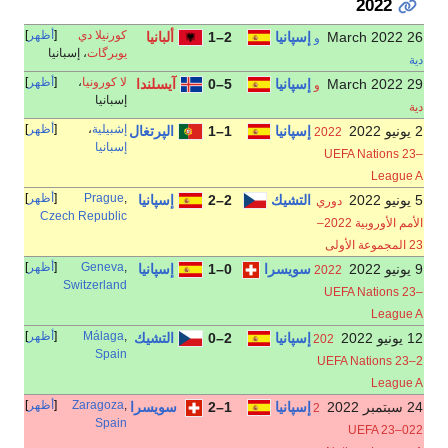
كورنيلا دي
أظهر
إسپانيا
2–1
ألبانيا
و
يوبرگات
، إسبانيا
لا كورونيا
،
أظهر
إسپانيا
5–0
آيسلندا
و
إسبانيا
إشبيلية
،
أظهر
إسپانيا
1–1
الپرتغال
2022
إسبانيا
–23 U
,
Prague
أظهر
التشيك
2–2
إسپانيا
دوري
Czech Republic
الأمم الأوروبية 2022–
,
Geneva
أظهر
سويسرا
0–1
إسپانيا
2022
Switzerland
–23 U
,
Málaga
أظهر
إسپانيا
2–0
التشيك
202
Spain
2–23 UE
,
Zaragoza
أظهر
إسپانيا
1–2
سويسرا
2
Spain
0