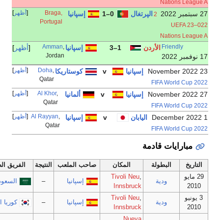
Nati
Braga,
أظهر
الپرتغال
0–1
إسپانيا
2
Portugal
0
Nati
Amman
,
Frie
الأردن
1–3
إسپانيا
أظهر
Jordan
,
Doha
أظهر
إسپانيا
v
كوستاريكا
Qatar
,
Al Khor
أظهر
إسپانيا
v
ألمانيا
Qatar
,
Al Rayyan
أظهر
اليابان
v
إسپانيا
Qatar
ات قادمة
البطولة
المكان
صاحب الملعب
النتيجة
الفريق الضيف
الهدافون
Tivoli Neu
,
ودية
إسپانيا
–
السعودية
Innsbruck
Tivoli Neu
,
ودية
إسپانيا
–
كوريا الجنوبية
Innsbruck
Nueva