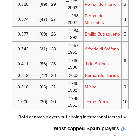
1989–
0.325
(89)
29
Fernando H
2002
1998–
Fernando
0.574
(47)
27
2007
Morientes
1984–
0.377
(69)
26
Emilio But
1992
1957–
0.742
(31)
23
Alfredo di 
1961
1986–
0.411
(56)
23
Julio Salin
1996
0.319
(72)
23
2003–
Fernando 
1985–
0.318
(66)
21
Míchel
1992
1945–
1.000
(20)
20
Telmo Zarr
1951
Bold
denotes players still playing international 
Most capped Spain pl