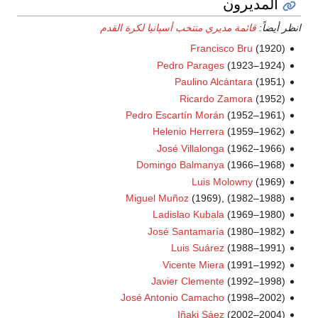
رون
ئمة مديري منتخب أسپانيا لكرة القدم
Francisco Br
Pedro Parages
(192
Paulino Alcántar
Ricardo Zamor
Pedro Escartín Morán
(195
Helenio Herrera
(195
José Villalonga
(196
Domingo Balmanya
(196
Luis Molown
Miguel Muñoz
(1969), (19
Ladislao Kubala
(196
José Santamaría
(198
Luis Suárez
(198
Vicente Miera
(199
Javier Clemente
(199
José Antonio Camacho
(199
Iñaki Sáez
(200