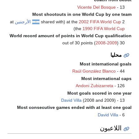
Vicente Del Bo
Most shootouts in one World Cup b
2002 FIFA Wor
(shared with
الأرجنتين
at
)
the
1990 FIFA W
World record amount of points in World Cup qu
2008-
Most internat
Raúl González Bl
Most interna
Andoni Zubizarr
Most goals scored 
David Villa
(2008 and 20
Most consecutive games ended with at lea
David 
بون