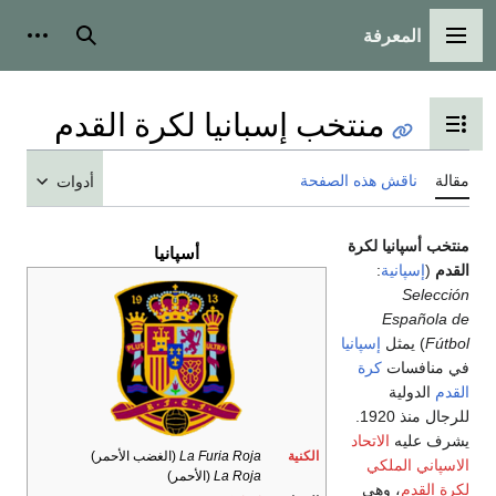
رفة
رئيسية
بحث
أدوات شخصية
منتخب إسبانيا لكرة القدم
 جدول المحتويات
 هذه الصفحة
أدوات
ا لكرة
أسپانيا
ة
:
ل
إسپانيا
كرة
للرجال منذ 1920.
لاتحاد
الكنية
La Furia Roja
(الغضب الأحمر)
لكي
La Roja
(الأحمر)
وهي