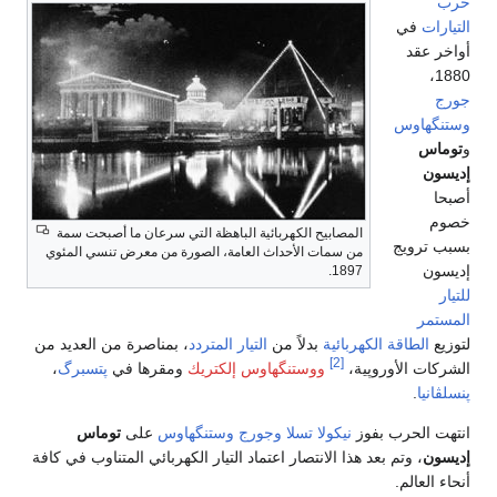
حرب
التيارات
في
أواخر عقد
1880،
جورج
وستنگهاوس
و
توماس
إديسون
أصبحا
خصوم
المصابيح الكهربائية الباهظة التي سرعان ما أصبحت سمة
بسبب ترويج
من سمات الأحداث العامة، الصورة من معرض تنسي المئوي
إديسون
1897.
للتيار
المستمر
لتوزيع
الطاقة الكهربائية
بدلاً من
التيار المتردد
، بمناصرة من العديد من
[2]
الشركات الأوروپية،
ووستنگهاوس إلكتريك
ومقرها في
پتسبرگ
،
پنسلڤانيا
.
انتهت الحرب بفوز
نيكولا تسلا
وجورج وستنگهاوس
على
توماس
إديسون
، وتم بعد هذا الانتصار اعتماد التيار الكهربائي المتناوب في كافة
أنحاء العالم.