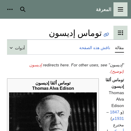
المعرفة
القائمة الرئيسية
بحث
أدوات
توماس إديسون
تبديل عرض جدول المحتويات
مقالة
ناقش هذه الصفحة
أدوات
"إديسون" redirects here. For other uses, see
إديسون
(توضيح)
.
توماس ألڤا
توماس ألڤا إديسون
إديسون
Thomas Alva Edison
Thomas
Alva
Edison
(و.
1847
–
1931م
)
مخترع