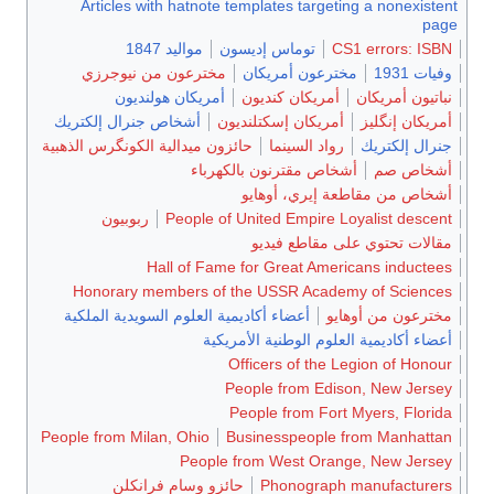
Articles with hatnote templates targeting a nonexistent
page
CS1 errors: ISBN
توماس إديسون
مواليد 1847
وفيات 1931
مخترعون أمريكان
مخترعون من نيوجرزي
نباتيون أمريكان
أمريكان كنديون
أمريكان هولنديون
أمريكان إنگليز
أمريكان إسكتلنديون
أشخاص جنرال إلكتريك
جنرال إلكتريك
رواد السينما
حائزون ميدالية الكونگرس الذهبية
أشخاص صم
أشخاص مقترنون بالكهرباء
أشخاص من مقاطعة إيري، أوهايو
People of United Empire Loyalist descent
ربوبيون
مقالات تحتوي على مقاطع فيديو
Hall of Fame for Great Americans inductees
Honorary members of the USSR Academy of Sciences
مخترعون من أوهايو
أعضاء أكاديمية العلوم السويدية الملكية
أعضاء أكاديمية العلوم الوطنية الأمريكية
Officers of the Legion of Honour
People from Edison, New Jersey
People from Fort Myers, Florida
People from Milan, Ohio
Businesspeople from Manhattan
People from West Orange, New Jersey
Phonograph manufacturers
حائزو وسام فرانكلن