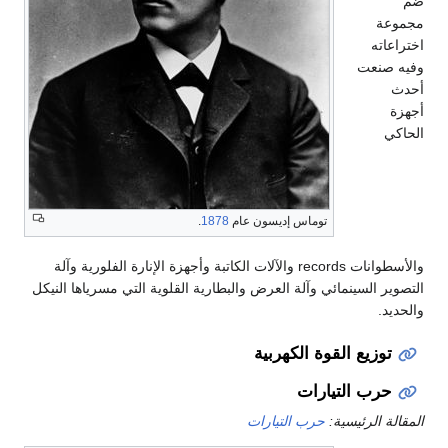
ضم
مجموعة
اختراعاته
وفيه صنعت
أحدث
أجهزة
الحاكي
توماس إديسون عام
1878
.
والأسطوانات records والآلات الكاتبة وأجهزة الإنارة الفلورية وآلة
التصوير السينمائي وآلة العرض والبطارية القلوية التي مسرياها النيكل
والحديد.
توزيع القوة الكهربية
حرب التيارات
المقالة الرئيسية:
حرب التيارات