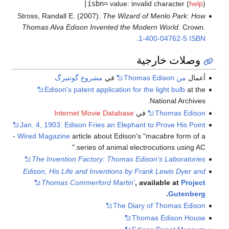
|isbn=
value: invalid character (
help
)
Stross, Randall E. (2007).
The Wizard of Menlo Park: How
Thomas Alva Edison Invented the Modern World
. Crown.
.
1-400-04762-5
ISBN
وصلات خارجية
أعمال
من Thomas Edison
في
مشروع گوتنبرگ
Edison's patent application for the light bulb
at the
National Archives.
Thomas Edison
في
Internet Movie Database
Jan. 4, 1903: Edison Fries an Elephant to Prove His Point
-
Wired Magazine
article about Edison's "macabre form of a
series of animal electrocutions using AC."
The Invention Factory: Thomas Edison's Laboratories
Edison, His Life and Inventions
by Frank Lewis Dyer and
Thomas Commerford Martin'
, available at
Project
.
Gutenberg
The Diary of Thomas Edison
Thomas Edison House