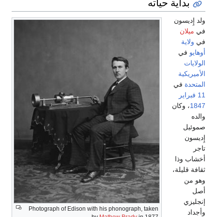
بداية حياته
ولد إِديسون
في
ميلان
في
ولاية
أوهايو
في
الولايات
الأميريكية
المتحدة
في
11 فبراير
1847
، وكان
والده
صموئيل
إِديسون
تاجر
أخشاب وذا
ثقافة قليلة،
وهو من
أصل
إنجليزي
Photograph of Edison with his phonograph, taken
وأجداد
by
Mathew Brady
in 1877