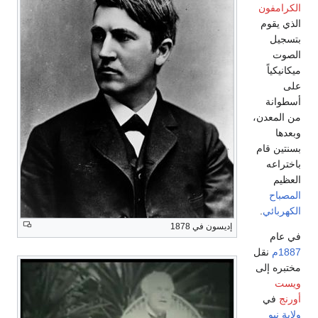
الكرامفون
الذي يقوم
بتسجيل
الصوت
ميكانيكياً
على
أسطوانة
من المعدن،
وبعدها
بسنتين قام
باختراعه
العظيم
المصباح
الكهربائي
.
إديسون في 1878
في عام
1887م
نقل
مختبره إلى
ويست
أورنج
في
ولاية نيو