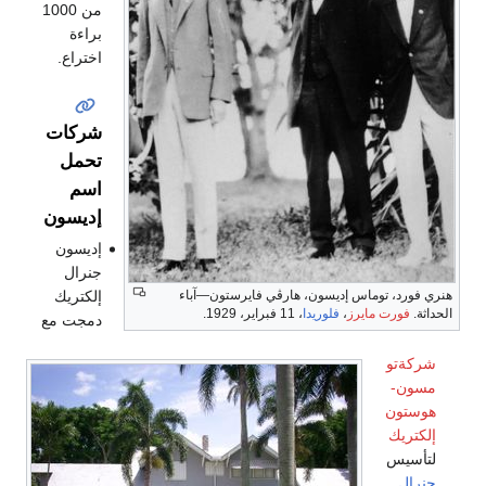
من 1000
براءة
اختراع.
شركات
تحمل
اسم
إديسون
إديسون
جنرال
إلكتريك
هنري فورد، توماس إديسون، هارڤي فايرستون—آباء
الحداثة.
فورت مايرز
،
فلوريدا
، 11 فبراير، 1929.
دمجت مع
شركةتو
مسون-
هوستون
إلكتريك
لتأسيس
جنرال