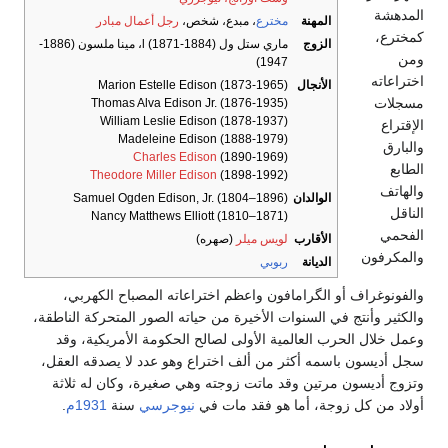
المدهشة
المهنة
مخترع
، مبدع، شخص،
رجل أعمال مبادر
كمخترع،
الزوج
ماري ستل ول l (1871-1884)، مينا ملسون (1886-
ومن
1947)
اختراعاته
الأنجال
Marion Estelle Edison (1873-1965)
مسجلات
Thomas Alva Edison Jr. (1876-1935)
William Leslie Edison (1878-1937)
الإقتراع
Madeleine Edison (1888-1979)
والبارق
Charles Edison
(1890-1969)
الطابع
Theodore Miller Edison
(1898-1992)
والهاتف
الوالدان
Samuel Ogden Edison, Jr. (1804–1896)
الناقل
Nancy Matthews Elliott (1810–1871)
الفحمي
الأقارب
لويس ميلر
(صهره)
والمكرفون
الديانة
ربوبي
والفونوغراف أو الگرامافون واعظم اختراعاته المصباح الكهربي،
والكثير وأنتج في السنوات الأخيرة من حياته الصور المتحركة الناطقة،
وعمل خلال الحرب العالمية الأولى لصالح الحكومة الأمريكية، وقد
سجل أديسون باسمه أكثر من ألف اختراع وهو عدد لا يصدقه العقل،
وتزوج أديسون مرتين وقد ماتت زوجته وهي صغيرة، وكان له ثلاثة
أولاد من كل زوجة، أما هو فقد مات في
نيوجرسي
سنة
1931م
.