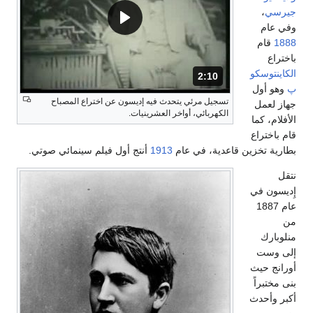
جيرسي
،
وفي عام
1888
قام
باختراع
الكاينتوسكو
2:10
المدة: دقائق و 10 ثواني.
پ
وهو أول
تسجيل مرئي يتحدث فيه إديسون عن اختراع المصباح
جهاز لعمل
الكهربائي، أواخر العشرينيات.
الأفلام، كما
قام باختراع
بطارية تخزين قاعدية، في عام
1913
أنتج أول فيلم سينمائي صوتي.
نتقل
إِديسون في
عام 1887
من
منلوبارك
إلى وست
أورانج حيث
بنى مختبراً
أكبر وأحدث