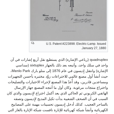
U.S. Patent #223898: Electric-Lamp. Issued
January 27, 1880.
quadruplex (رباعي الإشارة) الذي يستطيع نقل أربع إشارات في آن
واحد في سلك واحد، وأتبعه بعد ذلك بالجهاز sixtuplex (سداسي
الإشارة) وانتقل إِديسون في عام 1876 إلى منلو بارك Menlo Park،
حيث أنشأ أول مصنع عالمي للاختراعات زوَّد مختبره بأحسن التجهيزات
ومساعدين قادرين، وقد أُعدّ هذا المصنع لإجراء الاختبارات والتصليحات
واختراع منتجات مرغوبة. وكان أول ما أنتجه المصنع جهاز الإرسال
الهاتفي الكربوني ثم الحاكي الذي يعد أكمل اختراع لإِديسون والذي كان
السبب في أن الصحف الشعبية بدأت تكيل المديح لإِديسون وتصفه
بالساحر العجيب. كذلك أدخل إِديسون تحسينات مهمة على المصابيح
الكهربائية وأنشأ شبكة كهربائية للإنارة نافست شبكة الإنارة بالغاز التي