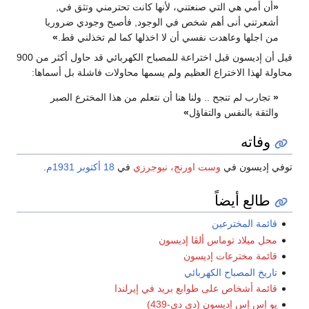
«
أن أمي هي التي صنعتني، لأنها كانت تحترمني وتثق في,
أشعرتني أنى أهم شخص في الوجود, فأصبح وجودي ضروريا
من اجلها وعاهدت نفسي أن لا اخذلها كما لم تخذلني قط.
»
قيل أن إديسون قبل اختراعة للمصباح الكهربائي قد حاول أكثر من 900
محاولة لهذا الاختراع العظيم ولم يسمها محاولات فاشلة بل أسماها:
«
تجارب لم تنجح .. ولنا هنا أن نتعلم من هذا المخترع الصبر
والثقة بالنفس والتفاؤل
»
وفاته
توفي إديسون في
وست اورنج، نيوجرزي
في
18 أكتوبر
1931م
.
طالع أيضاً
قائمة المخترعين
محل ميلاد توماس ألڤا إديسون
قائمة مخترعات إديسون
تاريخ المصباح الكهربائي
قائمة أشخاص على طوابع بريد في إيرلندا
يو إس إس إديسون (دي دي-439)