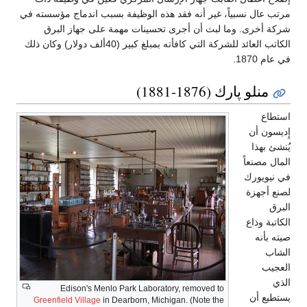
مرتب عال نسبياً، غير أنه فقد هذه الوظيفة بسبب اندماج مؤسسته في
شركة أخرى. وما لبث أن أجرى تحسينات مهمة على جهاز البرق
الكاتب العائد للشركة التي كافأته بمبلغ كبير (40ألف دولار) وكان ذلك
في عام 1870.
منلو پارك (1876-1881)
استطاع
إِديسون أن
يُنشئ بهذا
المال مصنعاً
في نيويورك
لصنع أجهزة
البرق
الكاتبة وذاع
صيته بأنه
الشاب
العجيب
الذي
Edison's Menlo Park Laboratory, removed to
يستطيع أن
Greenfield Village
in Dearborn, Michigan. (Note the