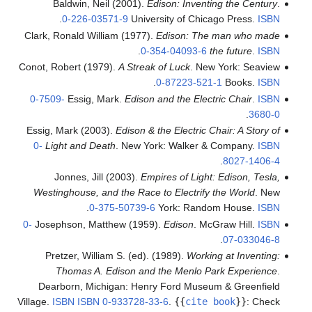
Baldwin, Neil (2001).
Edison: Inventing the Century
.
.
0-226-03571-9
University of Chicago Press.
ISBN
Clark, Ronald William (1977).
Edison: The man who made
.
0-354-04093-6
the future
.
ISBN
Conot, Robert (1979).
A Streak of Luck
. New York: Seaview
.
0-87223-521-1
Books.
ISBN
0-7509-
Essig, Mark.
Edison and the Electric Chair
.
ISBN
.
3680-0
Essig, Mark (2003).
Edison & the Electric Chair: A Story of
0-
Light and Death
. New York: Walker & Company.
ISBN
.
8027-1406-4
Jonnes, Jill (2003).
Empires of Light: Edison, Tesla,
Westinghouse, and the Race to Electrify the World
. New
.
0-375-50739-6
York: Random House.
ISBN
0-
Josephson, Matthew (1959).
Edison
. McGraw Hill.
ISBN
.
07-033046-8
Pretzer, William S. (ed). (1989).
Working at Inventing:
Thomas A. Edison and the Menlo Park Experience
.
Dearborn, Michigan: Henry Ford Museum & Greenfield
Village.
ISBN
ISBN 0-933728-33-6
.
{{
cite book
}}
:
Check