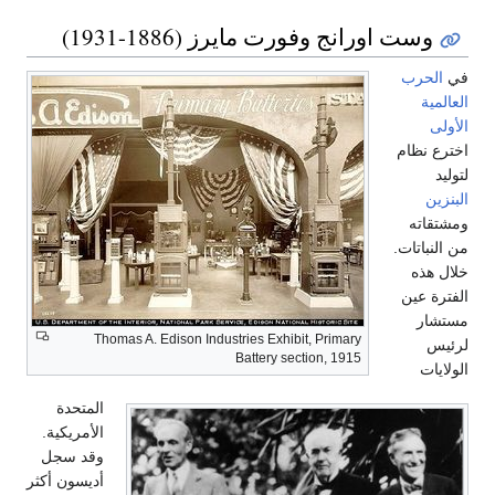
وست اورانج وفورت مايرز (1886-1931)
في
الحرب
العالمية
الأولى
اخترع نظام
لتوليد
البنزين
ومشتقاته
من النباتات.
خلال هذه
الفترة عين
مستشار
Thomas A. Edison Industries Exhibit, Primary
لرئيس
Battery section, 1915
الولايات
المتحدة
الأمريكية.
وقد سجل
أديسون أكثر