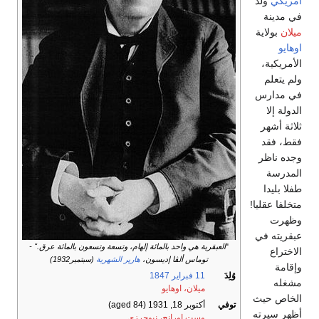
أمريكي
ولد
في مدينة
ميلان
بولاية
اوهايو
الأمريكية،
ولم يتعلم
في مدارس
الدولة إلا
ثلاثة أشهر
فقط، فقد
وجده ناظر
المدرسة
طفلا بليدا
متخلفا عقليا!
وظهرت
عبقريته في
"
العبقرية هي واحد بالمائة إلهام، وتسعة وتسعون بالمائة عرق." -
الاختراع
توماس ألڤا إديسون،
هارپر الشهرية
(سبتمبر1932)
وإقامة
وُلِدَ
11 فبراير
1847
مشغله
ميلان، اوهايو
الخاص حيث
توفي
أكتوبر 18, 1931
(aged 84)
أظهر سيرته
وست اورانج، نيوجرزي