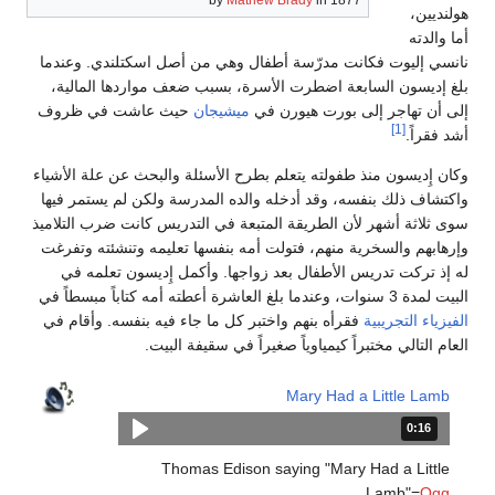
هولنديين،
أما والدته
نانسي إليوت فكانت مدرّسة أطفال وهي من أصل اسكتلندي. وعندما
بلغ إديسون السابعة اضطرت الأسرة، بسبب ضعف مواردها المالية،
إلى أن تهاجر إلى بورت هيورن في
ميشيجان
حيث عاشت في ظروف
[1]
أشد فقراً.
وكان إِديسون منذ طفولته يتعلم بطرح الأسئلة والبحث عن علة الأشياء
واكتشاف ذلك بنفسه، وقد أدخله والده المدرسة ولكن لم يستمر فيها
سوى ثلاثة أشهر لأن الطريقة المتبعة في التدريس كانت ضرب التلاميذ
وإرهابهم والسخرية منهم، فتولت أمه بنفسها تعليمه وتنشئته وتفرغت
له إذ تركت تدريس الأطفال بعد زواجها. وأكمل إِديسون تعلمه في
البيت لمدة 3 سنوات، وعندما بلغ العاشرة أعطته أمه كتاباً مبسطاً في
الفيزياء التجريبية
فقرأه بنهم واختبر كل ما جاء فيه بنفسه. وأقام في
العام التالي مختبراً كيمياوياً صغيراً في سقيفة البيت.
Mary Had a Little Lamb
0:16
المدة: 16 ثانية.
Thomas Edison saying "Mary Had a Little
Lamb"=
Ogg