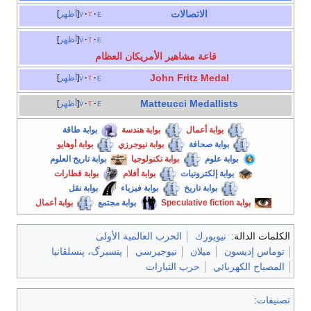
الاتصالات
e
t
v
أظهر
e
t
v
أظهر
قاعة مشاهير الأمريكان العظام
John Fritz Medal
e
t
v
أظهر
Matteucci Medallists
e
t
v
أظهر
بوابة أعمال
بوابة هندسة
بوابة طاقة
بوابة صحافة
بوابة نيوجرزي
بوابة أوهايو
بوابة علوم
بوابة تكنولوجيا
بوابة تاريخ العلوم
بوابة إلكترونيات
بوابة أفلام
بوابة قطارات
بوابة تاريخ
بوابة فيزياء
بوابة نقل
بوابة Speculative fiction
بوابة مجتمع
بوابة أعمال
الكلمات الدالة:
نيويورك
الحرب العالمية الأولى
توماس إديسون
ميلان
نيوجيرسي
پتسبرگ، پنسلڤانيا
المصباح الكهربائي
حرب التيارات
تصنيفات
: