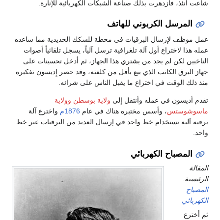
شاعت آنئذ، فازدهرت بذلك صناعة الشبكات الكهربائية للإنارة.
المرسل الكربوني للهاتف
عمل موظف لإرسال البرقيات في محطة للسكك الحديدية مما ساعده
عمله هذا لاختراع أول آلة تلغرافية ترسل آلياً، يسجل تلقائياً أصوات
الناخبين لكن لم يجد من يشتري هذا الجهاز، ثم أدخل تحسينات على
جهاز البرق الكاتب الذي بيع بأقل من كلفته، وقد حصر إِديسون تفكيره
منذ ذلك الوقت في اختراع ما يقبل الناس على شرائه.
تقدم أديسون في عمله وأنتقل إلى
ولاية بوسطن
وولاية
ماسوشوستس
، وأسس مختبره هناك في عام
1876م
واخترع آلة
برقية آلية تستخدام خط واحد في إرسال العديد من البرقيات عبر خط
واحد.
المصباح الكهربائي
المقالة
الرئيسية:
المصباح
الكهربائي
ثم أخترع