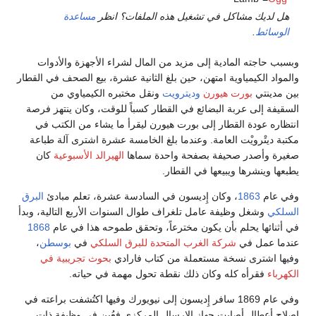
هل لديك مشاكل في تشغيل هذه الملفات؟ انظر
مساعدة
الوسائط
.
وبسبب حاجته المادية إلى مزيد من المال لشراء الأجهزة والأدوات
والمواد الكيمياوية امتهن، حين بلغ الثانية عشرة، بيع الصحف في القطار
بين مدينتي
بورت هيورن
وديترويت
ونقل مختبره الكيمياوي من
السقيفة إلى عربة البضائع في القطار كسباً للوقت، وكان ينتهز فرصة
انتظاره عودة القطار إلى بورت هيورن ليقرأ ما يشاء من الكتب في
مكتبة ديتْرويْت العامة. وعندما بلغ الخامسة عشرة اشترى آلة طباعة
صغيرة وأصدر صحيفة بصفحة واحدة سماها
الهيرالد الأسبوعية
كان
يطبعها وينشرها ويبيعها في القطار.
وفي عام
1863
، وكان إِديسون في السادسة عشرة، تعلم مبادئ
البرق
السلكي
وشغل وظيفة عامل تلغراف طوال السنوات الأربع التالية، وبدأ
في أثنائها يحلم بأن يكون مخترعاً، وتحقق طموحه هذا في عام
1868
عندما عمل في
شركة الغرب المتحدة للبرق السلكي
في
بوسطن
،
وفيها اشترى نسخة مستعملة من كتاب فارادي
بحوث تجريبية في
الكهرباء
فقرأه كله وكان ذلك نقطة تحول مهمة في حياته.
وفي عام 1869 سافر إِديسون إلى نيويورك وفيها اكتُشفت براعته في
إصلاح أعطال أصابت جهاز الإرسال المركزي فعُين في وظيفة ذات