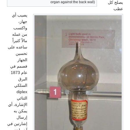
يصلح كل
organ against the back wall)
عطب
يصيب أي
جهاز،
واكتسب
من عمله
مالاً كثيراً
ساعده على
تحسين
الجهاز
فصمم في
عام 1873
البرق
السلكي
diplex
الثنائي
الإشارة، أي
يمكن به
إرسال
إشارتين في