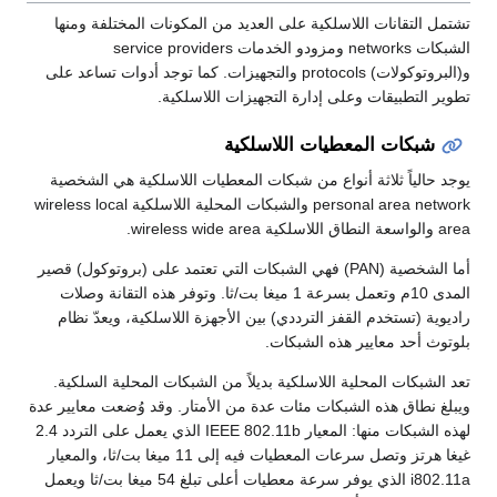
تشتمل التقانات اللاسلكية على العديد من المكونات المختلفة ومنها
الشبكات networks ومزودو الخدمات service providers
و(البروتوكولات) protocols والتجهيزات. كما توجد أدوات تساعد على
تطوير التطبيقات وعلى إدارة التجهيزات اللاسلكية.
شبكات المعطيات اللاسلكية
يوجد حالياً ثلاثة أنواع من شبكات المعطيات اللاسلكية هي الشخصية
personal area network والشبكات المحلية اللاسلكية wireless local
area والواسعة النطاق اللاسلكية wireless wide area.
أما الشخصية (PAN) فهي الشبكات التي تعتمد على (بروتوكول) قصير
المدى 10م وتعمل بسرعة 1 ميغا بت/ثا. وتوفر هذه التقانة وصلات
راديوية (تستخدم القفز الترددي) بين الأجهزة اللاسلكية، ويعدّ نظام
بلوتوث أحد معايير هذه الشبكات.
تعد الشبكات المحلية اللاسلكية بديلاً من الشبكات المحلية السلكية.
ويبلغ نطاق هذه الشبكات مئات عدة من الأمتار. وقد وُضعت معايير عدة
لهذه الشبكات منها: المعيار IEEE 802.11b الذي يعمل على التردد 2.4
غيغا هرتز وتصل سرعات المعطيات فيه إلى 11 ميغا بت/ثا، والمعيار
i802.11a الذي يوفر سرعة معطيات أعلى تبلغ 54 ميغا بت/ثا ويعمل