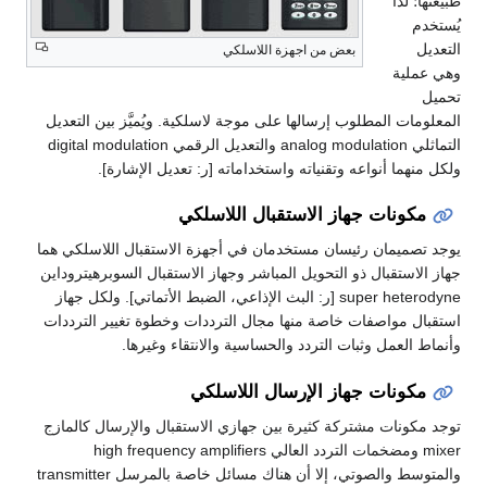
طبيعتها؛ لذا
يُستخدم
التعديل
بعض من اجهزة اللاسلكي
وهي عملية
تحميل
المعلومات المطلوب إرسالها على موجة لاسلكية. ويُميَّز بين التعديل
التماثلي analog modulation والتعديل الرقمي digital modulation
ولكل منهما أنواعه وتقنياته واستخداماته [ر: تعديل الإشارة].
مكونات جهاز الاستقبال اللاسلكي
يوجد تصميمان رئيسان مستخدمان في أجهزة الاستقبال اللاسلكي هما
جهاز الاستقبال ذو التحويل المباشر وجهاز الاستقبال السوبرهيتروداين
super heterodyne [ر: البث الإذاعي، الضبط الأتماتي]. ولكل جهاز
استقبال مواصفات خاصة منها مجال الترددات وخطوة تغيير الترددات
وأنماط العمل وثبات التردد والحساسية والانتقاء وغيرها.
مكونات جهاز الإرسال اللاسلكي
توجد مكونات مشتركة كثيرة بين جهازي الاستقبال والإرسال كالمازج
mixer ومضخمات التردد العالي high frequency amplifiers
والمتوسط والصوتي، إلا أن هناك مسائل خاصة بالمرسل transmitter