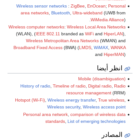
Wireless sensor networks
:
ZigBee
,
EnOcean
;
Personal
area networks
,
Bluetooth
,
Ultra-wideband
(UWB from
WiMedia Alliance
).
Wireless computer networks
:
Wireless Local Area Networks
(WLAN), (
IEEE 802.11
branded as
WiFi
and
HiperLAN
),
Wireless Metropolitan Area Networks
(WMAN) and
Broadband Fixed Access
(BWA) (
LMDS
,
WiMAX
,
WANKA
and
HiperMAN
)
انظر أيضا
Mobile (disambiguation)
History of radio
,
Timeline of radio
,
Digital radio
,
Radio
resource management
(RRM)
Hotspot (Wi-Fi)
,
Wireless energy transfer
,
True wireless
,
Wireless security
,
Wireless access point
Personal area network
,
comparison of wireless data
standards
,
List of emerging technologies
المصادر