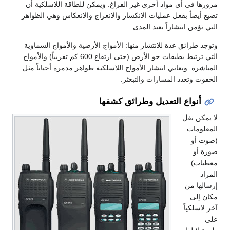
مرورها في أي مواد أخرى غير الفراغ. ويمكن للطاقة اللاسلكية أن
تضيع أيضاً بفعل عمليات الانكسار والانعراج والانعكاس وهي الظواهر
التي تؤمن انتشاراً بعيد المدى.
وتوجد طرائق عدة للانتشار منها: الأمواج الأرضية والأمواج السماوية
التي ترتبط بطبقات جو الأرض (حتى ارتفاع 600 كم تقريباً) والأمواج
المباشرة. ويعاني انتشار الأمواج اللاسلكية ظواهر مدمرة أحياناً مثل
الخفوت وتعدد المسارات والتبعثر.
أنواع التعديل وطرائق كشفها
لا يمكن نقل
المعلومات
(صوت أو
صورة أو
معطيات)
المراد
إرسالها من
مكان إلى
آخر لاسلكياً
على