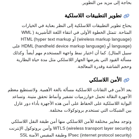
بحاجة إلى مزيد من التطوير.
تطوير التطبيقات اللاسلكية
يحتاج تطوير التطبيقات اللاسلكية إلى النظر بعناية في الخيارات
المتاحة. تتمثل الخطوة الأولى في انتقاء اللغة التأشيرية ( WML
(wireless markup language) أو HTML (hyper text markup
language) أو HDML (handheld device markup language) على
سبيل المثال). كما أن اختيار نمط واجهة المستخدم مهم أيضاً. وكذلك
مسألة القيود التي يفرضها الجهاز اللاسلكي مثل مدة حياة البطارية
وحجم الشاشة وقدرة المعالجة.
الأمن اللاسلكي
يعد الأمن في التقانات اللاسلكية مسألة بالغة الأهمية. ولاتستطيع معظم
الأجهزة النقالة تحمل خوارزميات تشفير وأنماط تحقق متينة. وتساعد
البوابة اللاسلكية على الحفاظ على أمن هذه الأجهزة بأداء دور عازل
بين الشبكات التي تستخدم بروتوكولات مختلفة.
وتوجد معايير مختلفة للأمن اللاسلكي منها أمن طبقة النقل اللاسلكي
WTLS (wireless transport layer security) وأمن بروتوكول الإنترنت
IPsec (internet protocol security) وطبقة المقبس الآمنة SSL