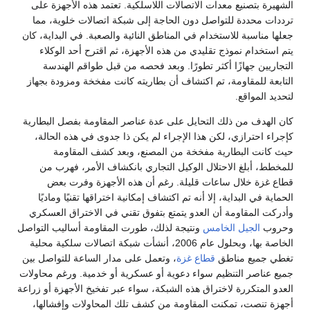
الشهيرة بتصنيع معدات الاتصالات اللاسلكية. تعتمد هذه الأجهزة على
ترددات محددة للتواصل دون الحاجة إلى شبكة اتصالات خلوية، مما
جعلها مناسبة للاستخدام في المناطق النائية والصعبة. في البداية، كان
يتم استخدام نموذج تقليدي من هذه الأجهزة، ثم اقترح أحد الوكلاء
التجاريين جهازًا أكثر تطورًا. وبعد فحصه من قبل طواقم الهندسة
التابعة للمقاومة، تم اكتشاف أن بطاريته كانت مفخخة ومزودة بجهاز
لتحديد المواقع.
كان الهدف من ذلك التحايل على عدة عناصر المقاومة بفصل البطارية
كإجراء احترازي، لكن هذا الإجراء لم يكن ذا جدوى في هذه الحالة،
حيث كانت البطارية مفخخة من المصنع، وبعد كشف المقاومة
للمخطط، أبلغ الاحتلال الوكيل التجاري بانكشاف الأمر، فهرب من
قطاع غزة خلال ساعات قليلة. رغم أن هذه الأجهزة وفرت بعض
الحماية في البداية، إلا أنه تم اكتشاف إمكانية اختراقها تقنيًا وماديًا
وأدركت المقاومة أن العدو يتمتع بتفوق تقني في الاختراق العسكري
وحروب
الجيل الخامس
ونتيجة لذلك، طورت المقاومة أساليب التواصل
الخاصة بها، وبحلول عام 2006، أنشأت شبكة اتصالات سلكية محلية
تغطي جميع مناطق
قطاع غزة
، وتعمل على مدار الساعة للتواصل بين
جميع عناصر التنظيم سواء دعوية أو عسكرية أو خدمية. ورغم محاولات
العدو المتكررة لاختراق هذه الشبكة، سواء عبر تفخيخ الأجهزة أو زراعة
أجهزة تنصت، تمكنت المقاومة من كشف تلك المحاولات وإفشالها،