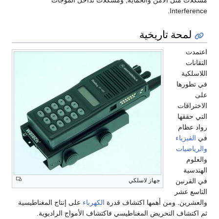
مشكلات مثل الأمن والحماية, ومشكلات تداخل الموجات
Interference.
لمحة تاريخية
اعتمدت
التقانات
اللاسلكية
في تطورها
على
الاختراقات
التي حققها
رواد عظام
في
الفيزياء
والرياضيات
والعلوم
الهندسية
جهاز لاسلكي
في القرنين
التاسع عشر
والعشرين. ومن أهمها اكتشاف قدرة
الكهرباء
على إنتاج المغناطيسية
ثم اكتشاف التحريض المغناطيسي فاكتشاف الأمواج الراديوية.