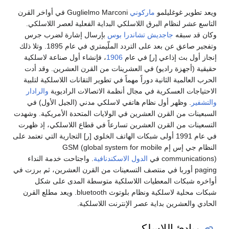
ويعد تطوير غوغليلمو
ماركوني
Guglielmo Marconi في أواخر القرن
التاسع عشر لنظام البرق اللاسلكي البداية الفعلية لعصر اللاسلكي.
وكان قد سبقه
جاجديش تشاندرا بوس
بإرسال إشارة لضرب جرس
وتفجير صاعق عن بعد على التردد الملّيمتري في عام 1895. وتلا ذلك
إنجاز أول بث إذاعي [ر] في عام
1906
، فإنشاء أول صناعة لاسلكية
حقيقية (أجهزة راديو) في العشرينات من القرن العشرين. وقد أدت
الحرب العالمية الثانية دوراً مهماً في تطوير التقانات اللاسلكية لتلبية
الاحتياجات العسكرية في مجال أنظمة الاتصالات الراديوية
والرادار
والتشفير
. وظهر أول نظام هاتفي لاسلكي مدني (الجيل الأول) في
السبعينات من القرن العشرين في الولايات المتحدة الأمريكية. وشهدت
التسعينات من القرن العشرين تسارعاً في قطاع اللاسلكي، إذ ظهرت
في عام 1991 أولى شبكات الهاتف الخلوي [ر] التجارية التي تعتمد على
النظام جي إس إم GSM (global system for mobile
communications) في
الدول الاسكندنافية
. واجتاحت خدمة النداء
paging أوربا في منتصف التسعينات من القرن العشرين، ثم برزت في
أواخره شبكات المعطيات اللاسلكية متوسطة المدى على شكل
شبكات محلية لاسلكية ونظام بلوتوث bluetooth. ويعد مطلع القرن
الحادي والعشرين بداية عصر الإنترنت اللاسلكية.
مبادئ اللاسلكي