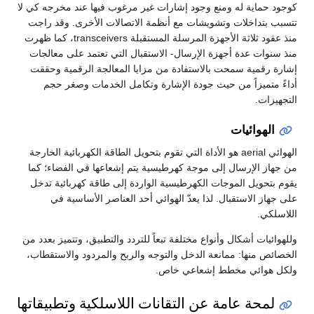
كوجود حماية له ومنع وجود إشارات غير مرغوب فيها عند مخرجه كي لا
تتسبب بتداخلات وتشويشات مع أنظمة الاتصالات الأخرى. وقد راجت
منذ عقود ثلاثة الأجهزة المرسلة المستقبلة transceivers، كما ظهرت
منذ سنوات عدة أجهزة الإرسال- الاستقبال التي تعتمد على معالجات
إشارة رقمية سمحت بالاستفادة من مزايا المعالجة الرقمية وحققت
أداءً متميزاً من حيث جودة الإشارة وتكامل الخدمات وصغر حجم
التجهيزات.
الهوائيات
الهوائي aerial هو الأداة التي تقوم بتحويل الطاقة الكهربائية الخارجة
من جهاز الإرسال إلى موجة كهرطيسية يتم إشعاعها في الفضاء؛ كما
يقوم بتحويل الموجات الكهرطيسية الواردة إلى طاقة كهربائية تدخل
على جهاز الاستقبال. لذا يعدّ الهوائي أحد العناصر الأساسية في
اللاسلكي.
وللهوائيات أشكال وأنواع مختلفة تبعاً للتردد والتطبيق، وتتميز بعدد من
الخصائص منها: ممانعة الدخل والتوجه والربح والمردود والاستقطاب،
ولكل هوائي مخطط إشعاعي خاص.
لمحة عامة عن التقانات اللاسلكية وتطبيقاتها