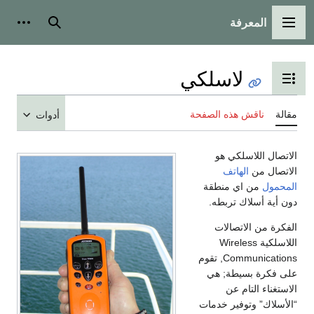
المعرفة
القائمة الرئيسية
بحث
أدوات
لاسلكي
تبديل عرض جدول المحتويات
مقالة
ناقش هذه الصفحة
أدوات
الاتصال اللاسلكي هو
الاتصال من
الهاتف
المحمول
من اي منطقة
دون أية أسلاك تربطه.
الفكرة من الاتصالات
اللاسلكية Wireless
Communications, تقوم
على فكرة بسيطة; هي
الاستغناء التام عن
“الأسلاك” وتوفير خدمات