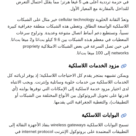
في حزمة ترددية أعلى هي 5 غيغا هرتز؛ مما يقلل احتمال التعرض
للتداخل بالمقارنة مع المعيار الأول.
وتعدّ التقانة الخلوية cellular technology خير مثال على الشبكات
اللاسلكية الواسعة النطاق. وتغطي هذه الشبكات منطقة جغرافية كبيرة
نسبياً، وتستطيع دعم أنماط اتصال متنوعة وعديدة. وتراوح سرعات
المعطيات في معظم هـذه الشبكات بين 9.6 كيلو بت/ثا و2 ميغا بت/ثا.
في حين تصل السرعة في بعض الشبكات الامتلاكية propriety
networks إلى 100 ميغا بت/ثا.
مزود الخدمات اللاسلكية
ويمكن تشبيهه بمتجر يقدم كل الاحتياجات اللاسلكية؛ إذ يوفر لزبائنه كل
الخدمات اللاسلكية من خدمات خلوية وساتلية وإنترنت. ويجب الانتباه
لدى اختيار مزود خدمة لاسلكية إلى الإمكانات التي توفرها بوابته (أي
قدرتها على تحويل البروتوكول بين الأنواع المختلفة من الشبكات أو
التطبيقات)، والتغطية الجغرافية التي يقدمها.
البوابات اللاسلكية
تسمح البوابات اللاسلكية wireless gateways بنفاذ الأجهزة النقالة إلى
التطبيقات المعتمدة على بروتوكول الإنترنت internet protocol في