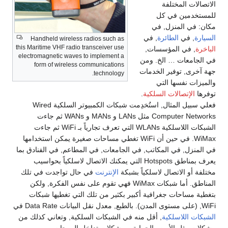
الاتصالات المختلفة
للمستخدمين في كل
مكان: في المنزل, في
السيارة
, في
الطائرة
, في
Handheld wireless radios such as
this Maritime VHF radio transceiver use
الباخرة
, في المؤسسات,
electromagnetic waves to implement a
في الجامعات … الخ. ومن
form of wireless communications
جهة آخرى, توفير الخدمات
technology.
والميزات نفسها التي
توفرها
الإتصالات السلكية
.
فعلي سبيل المثال, استُخدِمت شبكات الكمبيوتر السلكية Wired
Computer Networks مثل LANs و MANs و WANs ثم جاءت
الشبكات اللاسلكية WLANs التي تعرف تجارياً بـ WiFi ثم جاءت
WiMax. في حين أن WiFi تغطي مساحات صغيرة يمكن استخدامها
في المنزل, في المكاتب, في الجامعات, في المطاعم, في الفنادق بما
يعرف بمناطق Hotspots التي يمكنك الاتصال لاسلكياً بحواسيب
مختلفة أو الاتصال لاسلكياً بشبكة
الإنترنت
في حال تواجدت في تلك
المناطق. أما شبكات WiMax فهي تقوم على نفس الفكرة, ولكن
بتغطية مساحات جغرافية أكبير بكثير من تلك التي تغطيها شبكات
WiFi, (على مستوى المدن). بالطبع, معدل نقل البيانات Data Rate في
الشبكات اللاسلكية
, أقل منه في الشبكات السلكية, وتعاني كذلك من