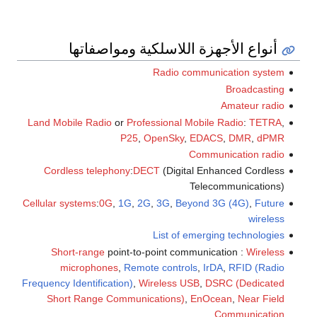
أنواع الأجهزة اللاسلكية ومواصفاتها
Radio communication system
Broadcasting
Amateur radio
Land Mobile Radio
or
Professional Mobile Radio
:
TETRA
,
P25
,
OpenSky
,
EDACS
,
DMR
,
dPMR
Communication radio
Cordless telephony
:
DECT
(Digital Enhanced Cordless
Telecommunications)
Cellular systems
:
0G
,
1G
,
2G
,
3G
,
Beyond 3G (4G)
,
Future
wireless
List of emerging technologies
Short-range
point-to-point communication :
Wireless
microphones
,
Remote controls
,
IrDA
,
RFID (Radio
Frequency Identification)
,
Wireless USB
,
DSRC (Dedicated
Short Range Communications)
,
EnOcean
,
Near Field
Communication