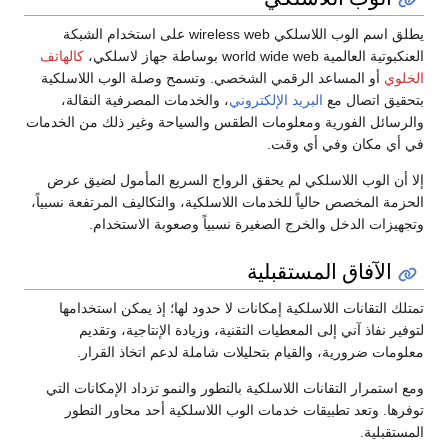
يطلق اسم الوب اللاسلكي wireless web على استخدام الشبكة
العنكبوتية العالمية world wide web بوساطة جهاز لاسلكي،
كالهاتف
الخلوي
أو المساعد الرقمي الشخصي. وتسمح وصلة الوب اللاسلكية
بتحقيق اتصال مع
البريد الإلكتروني
، والخدمات المصرفية النقالة،
والرسائل الفورية ومعلومات الطقس والسياحة وغير ذلك من الخدمات
في أي مكان وفي أي وقت.
إلا أن الوب اللاسلكي لم يحقق الرواج السريع المأمول لضيق عرض
الحزمة المخصص حالياً للخدمات اللاسلكية، والتكاليف المرتفعة نسبياً،
وتجهيزات الدخل والخرج الصغيرة نسبياً وصعوبة الاستخدام.
الآفاق المستقبلية
تمتلك التقانات اللاسلكية إمكانات لا حدود لها؛ إذ يمكن استخدامها
لتوفير نفاذ آني إلى المعطيات التقنية، وزيادة الإنتاجية، وتقديم
معلومات ضرورية، والقيام بتحليلات شاملة لدعم اتخاذ القرار.
ومع استمرار التقانات اللاسلكية بالتطور والنمو تزداد الإمكانات التي
توفرها. وتعد تطبيقات خدمات الوب اللاسلكية أحد محاور التطور
المستقبلية.