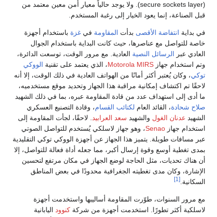
(secure sockets layer). ولا يوجد حالياً معيار أمن معين معتمد من
قبل الصناعة، إنما يعود الخيار إلى رغبة المستخدم.
في بداية
انتفاضة الأقصى
بدأت
المقاومة
في
غزة
باستخدام أجهزة
خاصة للتواصل مع عناصرها، حيث كانت البداية باستخدام الجوال
العادي عبر
الرسائل النصية
العادية. مع مرور الوقت، توسعت الدائرة،
وتم استخدام جهاز
Motorola MIRS
، الذي يعتمد على تقنية
الووكي
توكي
، وكان يُعتبر أكثر أمانًا من الهواتف العادية في ذلك الوقت، إلا أنه
لاحقًا تم اكتشاف إمكانية مراقبة هذا الجهاز وتحديد موقع مستخدميه،
ما أدى إلى استهداف عدد من قادة المقاومة عبره، بما في ذلك الشهيد
صلاح شحادة
، القائد العام
لكتائب القسام
، وقادة التصنيع العسكري
الشهيد
عدنان الغول
والشهيد
سعد العرابيد
. لاحقًا، لجأت المقاومة إلى
استخدام جهاز
Senao
، وهو جهاز لاسلكي يُستخدم للتواصل الصوتي
عبر مسافات طويلة. يتميز هذا الجهاز عن أجهزة الووكي توكي التقليدية
بمدى تغطية أوسع وقوة إرسال أكبر، مما جعله أداة فعالة للتواصل، إلا
أن هناك تحديات، مثل الحاجة لوضع الجهاز في مكان مرتفع لتحسين
الإشارة، وكان مدى تغطيته الجغرافية محدودًا في بعض المناطق
[1]
السكانية.
مع مرور السنوات، طوّرت المقاومة أساليبها واستخدمت أجهزة
لاسلكية أكثر تطورًا. استخدمت أجهزة من شركة
كنوود
اليابانية