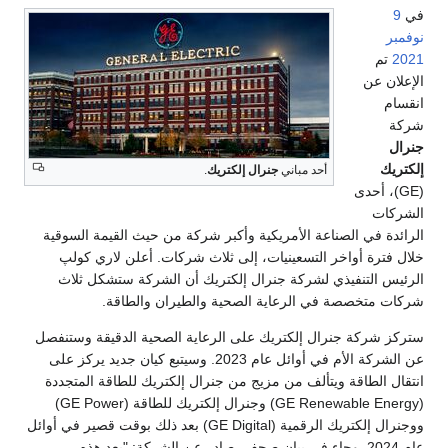
في
9
نوفمبر
2021
تم
الإعلان عن
انقسام
شركة
جنرال
إلكتريك
أحد مباني
جنرال إلكتريك
.
(GE)، أحدى
الشركات
الرائدة في الصناعة الأمريكية وأكبر شركة من حيث القيمة السوقية
خلال فترة أواخر التسعينيات، إلى ثلاث شركات. أعلن لاري كولپ
الرئيس التنفيذي لشركة جنرال إلكتريك أن الشركة ستشكل ثلاث
شركات متخصصة في الرعاية الصحية والطيران والطاقة.
ستركز شركة جنرال إلكتريك على الرعاية الصحية الدقيقة وستنفصل
عن الشركة الأم في أوائل عام 2023. وسيتبع كيان جديد يركز على
انتقال الطاقة ويتألف من مزيج من جنرال إلكتريك للطاقة المتجددة
(GE Renewable Energy) وجنرال إلكتريك للطاقة (GE Power)
ووجنرال إلكتريك الرقمية (GE Digital) بعد ذلك بوقت قصير في أوائل
عام 2024. وجاء في بيان صحفي صادر عن الشركة: "بعد هذه