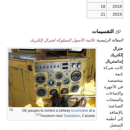
18
2018
21
2019
التقسيمات
المقالة الرئيسية:
قائمة الأصول المملوكة لجنرال إلكتريك
جنرال
إلكتريك
إنداستريال
كانت شركة
تابعة
متخصصة
في الأجهزة
والإضاءات
والمنتجات
الصناعية؛
GE gauges to control a railway
locomotive
at a
بالإضافة
[26]
museum near
Saskatoon
, Canada
إلى أنظمة
التشغيل