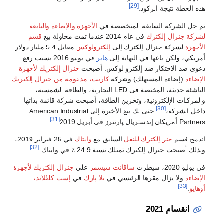
[29]
هذه الخطة نتيجة الركود.
تم حل الشركة السابقة المتخصصة في
الأجهزة والإضاءة والتابعة
لشركة جنرال إلكترك
في عام 2014 عندما تمت محاولة بيع
قسم
الأجهزة
لشركة جنرال إلكترك إلى
إلكترولوكس
مقابل 5.4 مليار دولار
أمريكي، ولكن باعها في النهاية إلى
هاير
في يونيو 2016 بسبب رفع
دعوى ضد الاحتكار ضد إلكترو لوكس. أصبحت
جنرال إلكتريك لأجهزة
الإضاءة
(إضاءة المستهلك) وشركة
كارنت، مدعومة من جنرال إلكتريك
الناشئة حديثة، المختصة في LED التجارية، والطاقة الشمسية،
والمركبات الإلكترونية، وتخزين الطاقة، أصبحت شركة قائمة بذاتها
[30]
داخل الشركة،
حتى تك بيع الأخيرة إلى American Industrial
[31]
Partners أمريكان إندستريال پارتنرز في أبريل 2019
اندمج قسم
جنر إلكترك للنقل
السابق مع
وابتاك
في 25 فبراير 2019،
[32]
وبذلك أصبحت جنرال إلكترك تمتلك نسبة 24.9 ٪ في وابتاك.
في يوليو 2020، سيطرت
ساڤانت سيسمز
على
جنرال إلكتريك لأجهزة
الإضاءة
ولا يزال مقرها الرئيسي في
نلا پارك
في
إست كلڤلاند،
[33]
أوهايو
.
انقسام 2021