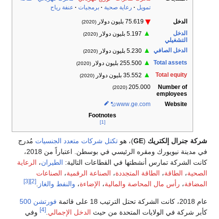
تمويل
رعاية صحية
برمجيات
عنفة رياح
الدخل
75.619 بليون دولار
(2020)
▲
الدخل
5.197 بليون دولار
(2020)
التشغيلي
▲
الدخل الصافي
5.230 بليون دولار
(2020)
▲
Total assets
255.500 بليون دولار
(2020)
▲
Total equity
35.552 بليون دولار
(2020)
Number of
205.000
(2020)
employees
www
.ge
.com
Website
Footnotes
[1]
شركة جنرال إلكتريك
(
GE
)، هو
تكتل شركات
متعدد الجنسيات
مُدرج
في مدينة نيويورك ومقره الرئيسي في بوسطن. اعتباراً من 2018،
كانت الشركة تمارس أنشطتها في القطاعات التالية:
الطيران
،
الرعاية
الصحية
،
الطاقة
،
الطاقة المتجددة
،
الصناعة الرقمية
،
الصناعات
[3]
[2]
المضافة
،
رأس مال المحاصة والمالية
،
الإضاءة
،
والنفط والغاز
.
عام 2018، كانت الشركة تحتل الترتيب 18 على قائمة
فورتشن 500
[4]
كأبر شركة في الولايات المتحدة من حيث
الدخل الإجمالي
.
وفي