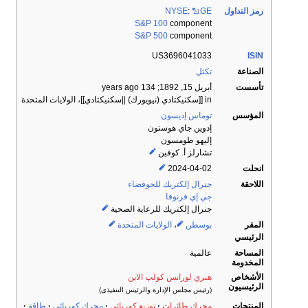
رمز التداول
GE
:
NYSE
S&P 100
component
S&P 500
component
US3696041033
ISIN
الصناعة
تكتل
تأسست
أبريل 15, 1892
; 134 years ago
in [[سكنيكتادي (نيويورك) ||سكنيكتادي]]، الولايات المتحدة
المؤسس
توماس إديسون
إدوين جاي هوستون
إليهو طومسون
تشارلز أ. كوفين
انحلت
2024-04-02
اللاحقة
جنرال إلكتريك للجوفضاء
جي إي فرنوفا
جنرال إلكتريك للرعاية الصحية
المقر
بوسطن
،
الولايات المتحدة
الرئيسي
المساحة
عالمية
المخدومة
الأشخاص
هنري لورانس كولپ الابن
الرئيسيون
(رئيس مجلس الإدارة والرئيس التنفيذى)
المنتجات
محرك طائرات
توزيع كهربائي
محرك كهربائي
طاقة