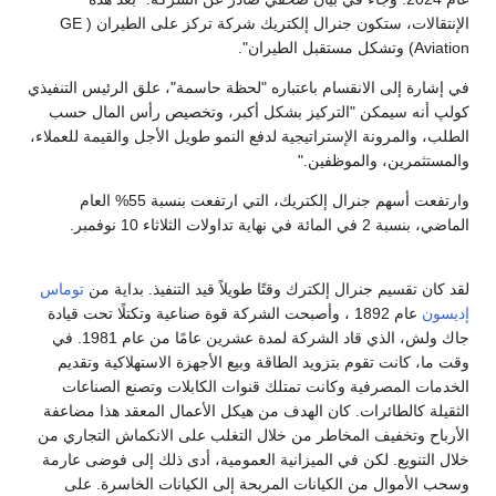
الإنتقالات، ستكون جنرال إلكتريك شركة تركز على الطيران ( GE
Aviation) وتشكل مستقبل الطيران".
في إشارة إلى الانقسام باعتباره "لحظة حاسمة"، علق الرئيس التنفيذي
كولپ أنه سيمكن "التركيز بشكل أكبر، وتخصيص رأس المال حسب
الطلب، والمرونة الإستراتيجية لدفع النمو طويل الأجل والقيمة للعملاء،
والمستثمرين، والموظفين."
وارتفعت أسهم جنرال إلكتريك، التي ارتفعت بنسبة 55% العام
الماضي، بنسبة 2 في المائة في نهاية تداولات الثلاثاء 10 نوفمبر.
لقد كان تقسيم جنرال إلكترك وقتًا طويلاً قيد التنفيذ. بداية من
توماس
إديسون
عام 1892 ، وأصبحت الشركة قوة صناعية وتكتلًا تحت قيادة
جاك ولش، الذي قاد الشركة لمدة عشرين عامًا من عام 1981. في
وقت ما، كانت تقوم بتزويد الطاقة وبيع الأجهزة الاستهلاكية وتقديم
الخدمات المصرفية وكانت تمتلك قنوات الكابلات وتصنع الصناعات
الثقيلة كالطائرات. كان الهدف من هيكل الأعمال المعقد هذا مضاعفة
الأرباح وتخفيف المخاطر من خلال التغلب على الانكماش التجاري من
خلال التنويع. لكن في الميزانية العمومية، أدى ذلك إلى فوضى عارمة
وسحب الأموال من الكيانات المربحة إلى الكيانات الخاسرة. على