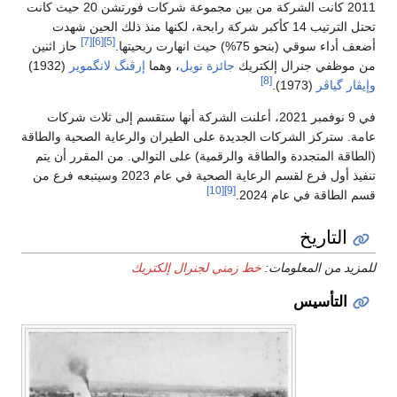
2011 كانت الشركة من بين مجموعة شركات فورتشن 20 حيث كانت
تحتل الترتيب 14 كأكبر شركة رابحة، لكنها منذ ذلك الحين شهدت
[7]
[6]
[5]
أضعف أداء سوقي (بنحو 75%) حيث انهارت ربحيتها.
حاز اثنين
من موظفي جنرال إلكتريك
جائزة نوبل
، وهما
إرڤنگ لانگموير
(1932)
[8]
وإيڤار گياڤر
(1973).
في 9 نوفمبر 2021، أعلنت الشركة أنها ستقسم إلى ثلاث شركات
عامة. ستركز الشركات الجديدة على الطيران والرعاية الصحية والطاقة
(الطاقة المتجددة والطاقة والرقمية) على التوالي. من المقرر أن يتم
تنفيذ أول فرع لقسم الرعاية الصحية في عام 2023 وسيتبعه فرع من
[10]
[9]
قسم الطاقة في عام 2024.
التاريخ
للمزيد من المعلومات:
خط زمني لجنرال إلكتريك
التأسيس