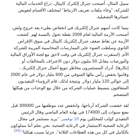
سبيل المثال، أصبحت جنرال إلكترك كاپيتال، ذراع الخدمات المالية
للشركة، "وعاء ملفات تعريف الارتباط" لمختلف الأقسام لتعويض
خسائرها التشغيلية.
بينما كانت أسهم جنرال إلكتريك في انخفاض بطيء بعد خروج ولش،
أصبحت الأزمة المالية لعام 2008 نقطة تحول بالنسبة لهم. كشفت
الأزمة عن نقاط ضعف جنرال إلكتريك كاپيتال في سوق الإقراض
الثانوي وسلطت الضوء على الممارسات المحاسبية المريبة للشركة
الأم. (استقرت جنرال إلكتريك في وقت لاحق مع لجنة الأوراق المالية
والبورصات مقابل 50 مليون دولار دون الاعتراف بالمخالفات أو
إنكارها). أدرك المستثمرون مخاطر تنويع أعمال جنرال إلكتريك ،
وقاموا بخفض رأس مالها السوقي من 600 مليار دولار في عام 2000
إلى حوالي 120 مليار دولار. ونتيجة لذلك، قام الرؤساء التنفيذيون
المتعاقبون بتبسيط عمليات الشركة من خلال بيع الوحدات من هيكلها
المتضخم.
لقد خفضت الشركة أرباحها، وانخفض عدد موظفيها من 300000 قبل
بضع سنوات إلى 174000 في نهاية العام الماضي وقال الرئيس
التنفيذي كولب للمحللين يوم
10 نوفمبر
: "يريد مستثمر في مجال
الرعاية الصحية الاستثمار في الرعاية الصحية. نحن نعلم أننا مملوكون
[34]
بالكامل في كل من هذه القطاعات الثلاثة"، جزئيا بسبب هيكلنا".