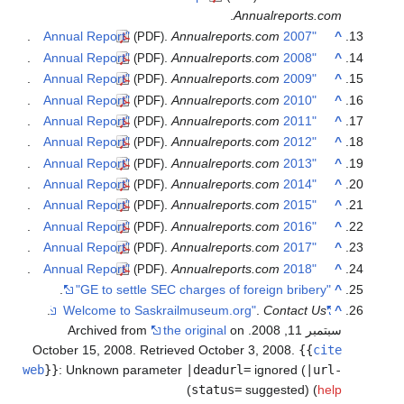
.
Annualreports.com
.
.
Annualreports.com
"2007 Annual Report"
^
(PDF)
.
.
Annualreports.com
"2008 Annual Report"
^
(PDF)
.
.
Annualreports.com
"2009 Annual Report"
^
(PDF)
.
.
Annualreports.com
"2010 Annual Report"
^
(PDF)
.
.
Annualreports.com
"2011 Annual Report"
^
(PDF)
.
.
Annualreports.com
"2012 Annual Report"
^
(PDF)
.
.
Annualreports.com
"2013 Annual Report"
^
(PDF)
.
.
Annualreports.com
"2014 Annual Report"
^
(PDF)
.
.
Annualreports.com
"2015 Annual Report"
^
(PDF)
.
.
Annualreports.com
"2016 Annual Report"
^
(PDF)
.
.
Annualreports.com
"2017 Annual Report"
^
(PDF)
.
.
Annualreports.com
"2018 Annual Report"
^
(PDF)
.
"GE to settle SEC charges of foreign bribery"
^
.
.
Contact Us
"Welcome to Saskrailmuseum.org"
^
سبتمبر 11, 2008. Archived from
on
the original
October 15, 2008
. Retrieved
October 3,
2008
.
{{
cite
web
}}
:
Unknown parameter
|deadurl=
ignored (
|url-
)
status=
suggested) (
help