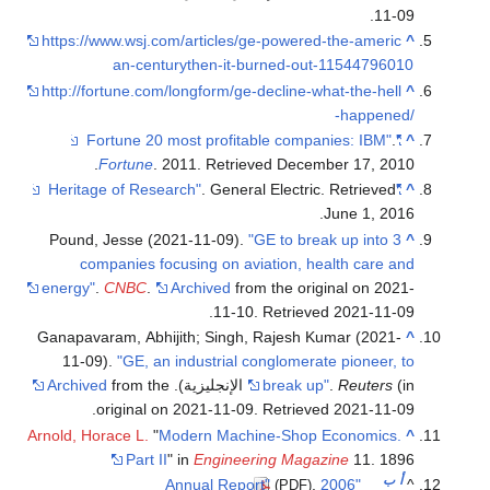
.
11-09
https://www.wsj.com/articles/ge-powered-the-americ
^
an-centurythen-it-burned-out-11544796010
http://fortune.com/longform/ge-decline-what-the-hell
^
-happened/
.
"Fortune 20 most profitable companies: IBM"
^
.
Fortune
. 2011
. Retrieved
December 17,
2010
. General Electric
. Retrieved
"Heritage of Research"
^
.
June 1,
2016
Pound, Jesse (2021-11-09).
"GE to break up into 3
^
companies focusing on aviation, health care and
energy"
.
CNBC
.
Archived
from the original on 2021-
.
11-10
. Retrieved
2021-11-09
Ganapavaram, Abhijith; Singh, Rajesh Kumar (2021-
^
11-09).
"GE, an industrial conglomerate pioneer, to
(in الإنجليزية).
Reuters
.
break up"
from the
Archived
.
original on 2021-11-09
. Retrieved
2021-11-09
Arnold, Horace L.
"
Modern Machine-Shop Economics.
^
Part II
" in
Engineering Magazine
11. 1896
أ
ب
.
"2006 Annual Report"
^
(PDF)