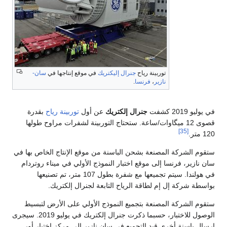
توربينة رياح
جنرال إليكتريك
في موقع إنتاجها في
سان-
نازير
،
فرنسا
.
في يوليو 2019 كشفت
جنرال إلكتريك
عن أول
توربينة رياح
بقدرة
قصوى 12 ميگاوات/ساعة. ستحتاج التوربينة لشفرات مراوح طولها
[35]
120 متر.
ستقوم الشركة المصنعة بشحن الباسنة من موقع الإنتاج الخاص بها في
سان نازير، فرنسا إلى موقع اختبار النموذج الأولي في ميناء روتردام
في هولندا. سيتم تجميعها مع شفرة بطول 107 متر، تم تصنيعها
بواسطة شركة إل إم لطاقة الرياح التابعة لجنرال إلكتريك.
ستقوم الشركة المصنعة بتجميع النموذج الأولي على الأرض لتبسيط
الوصول للاختبار، حسبما ذكرت جنرال إلكتريك في يوليو 2019. سيجرى
إرسال باسنة أخرى قيد التجميع في سان نازير إلى مركز اختبار أور