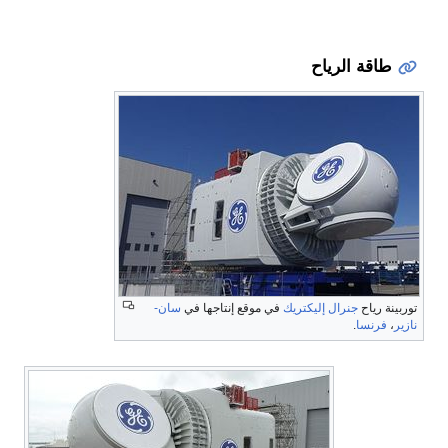
طاقة الرياح
توربينة رياح
جنرال إليكتريك
في موقع إنتاجها في
سان-
نازير
،
فرنسا
.