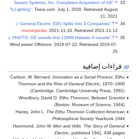
"Savant Systems, Inc. Completes Acquisition of GE
^
Lighting"
.
Twice.com
. July 1, 2020
. Retrieved
August
.
11,
2021
.
"General Electric (GE) Splits Into 3 Companies"
^
.
investopedia
. 2021-11-10
. Retrieved
2021-11-12
.
"PHOTO: GE unveils first 12MW Haliade-X nacelle"
^
Wind pwoer Offshore. 2019-07-22
. Retrieved
2019-07-
.
25
قراءات إضافية
Carlson, W. Bernard.
Innovation as a Social Process: Elihu
Thomson and the Rise of General Electric, 1870–1900
(Cambridge: Cambridge University Press, 1991).
Woodbury, David O.
Elihu Thomson, Beloved Scientist
(Boston: Museum of Science, 1944)
Haney, John L.
The Elihu Thomson Collection
American
Philosophical Society Yearbook 1944.
Hammond, John W.
Men and Volts: The Story of General
Electric
, published 1941, 436 pages.