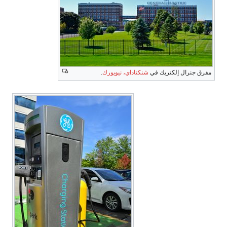
مفرق جنرال إلكتريك في
شنكتاداي، نيويورك
.