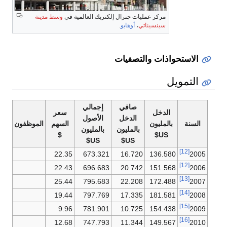
مركز عمليات جنرال إلكتريك العالمية في
وسط مدينة
سينسيناتي
،
أوهايو
.
الاستحواذات والتصفيات
التمويل
صافي
إجمالي
الدخل
سعر
الأسهم
الدخل
الأصول
السنة
بالمليون
السهم
الموظفون
بالمليون
بالمليون
$
US$
US$
US$
[12]
22.35
673.321
16.720
136.580
2005
[12]
22.43
696.683
20.742
151.568
2006
[13]
25.44
795.683
22.208
172.488
2007
[14]
19.44
797.769
17.335
181.581
2008
[15]
9.96
781.901
10.725
154.438
2009
[16]
12.68
747.793
11.344
149.567
2010