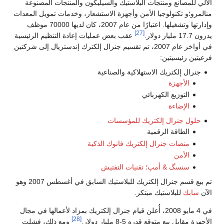
الآلي للمصانع ومنتجات البلاستيك والسيليكون والمنتجات المصنوعة
منالمرو؛و تكنولوجيا الأمن وأجهزة الاستشعار، وخدمات تمويل المعدات
وإدارتها وتشغيلها. اعتبارًا من عام 2007، كان لديها 70000 موظف
[27]
يدرون 17.7 مليار دولار.
عقب بعض عمليات إعادة التنظيم الرئيسية
في أواخر عام 2007، تم تقسيم جنرال إلكترك إندستريال إلى شركتين
فرعيتين رئيسيتين:
جنرال إلكتريك الاستهلاكية والصناعية
الأجهزة
التوزيع الكهربائي
الإضاءة
حلول جنرال إلكتريك للمؤسسات
الطاقة الرقمية
منصات جنرال إلكتريك فانوك الذكية
الأمن
سنسگ & أمپ؛ تقنيات التفتيش
تم بيع قسم جنرال إلكتريك للبلاستيك السابق في أغسطس 2007 وهو
الآن
سابك
للبلاستيك مبتكر.
في 4 مايو 2008، أُعلن قيام جنرال إلكتريك بمزاد لأعمالها في مجال
[28]
الأجهزة مقابل بيع متوقع قدره 5-8 مليار دولار.
ومع ذلك، فشلت