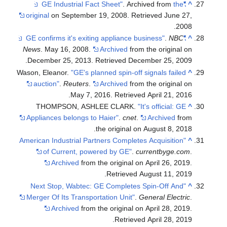
. Archived from
the
"GE Industrial Fact Sheet"
^
original
on September 19, 2008
. Retrieved
June 27,
.
2008
.
NBC
"GE confirms it's exiting appliance business"
^
News
. May 16, 2008.
Archived
from the original on
.
December 25, 2013
. Retrieved
December 25,
2009
Wason, Eleanor.
"GE's planned spin-off signals failed
^
auction"
.
Reuters
.
Archived
from the original on
.
May 7, 2016
. Retrieved
April 21,
2016
THOMPSON, ASHLEE CLARK.
"It's official: GE
^
Appliances belongs to Haier"
.
cnet
.
Archived
from
the original on August 8, 2018.
"American Industrial Partners Completes Acquisition
^
of Current, powered by GE"
.
currentbyge.com
.
Archived
from the original on April 26, 2019
.
.
Retrieved
August 11,
2019
"Next Stop, Wabtec: GE Completes Spin-Off And
^
Merger Of Its Transportation Unit"
.
General Electric
.
Archived
from the original on April 28, 2019
.
.
Retrieved
April 28,
2019