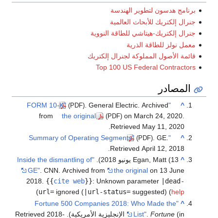
برنامج هدسون لتطوير الهندسة
جنرال إلكتريك للأبحاث العالمية
جنرال إلكتريك-هيتاشي للطاقة النووية
معمل نولز للطاقة الذرية
قائمة الأصول المملوكة لجنرال إلكتريك
Top 100 US Federal Contractors
المصادر
. General Electric. Archived
"FORM 10-K"
^
(PDF)
from
the original
on March 24, 2020
.
(PDF)
.
Retrieved
May 11,
2020
. GE
.
"Summary of Operating Segments"
^
(PDF)
.
Retrieved
April 12,
2018
^
Egan, Matt (13 يونيو 2018).
"Inside the dismantling of
GE"
. CNN. Archived from
the original
on 13 June
2018.
{{
cite web
}}
:
Unknown parameter
|dead-
)
url=
ignored (
|url-status=
suggested) (
help
"Fortune 500 Companies 2018: Who Made the
^
(in الإنجليزية الأمريكية)
Fortune
.
List"
. Retrieved
2018-