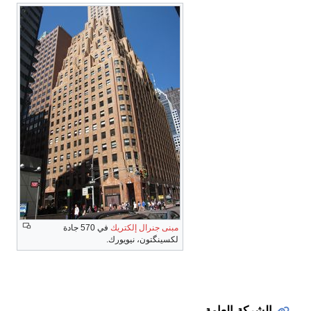
مبنى جنرال إلكتريك
في 570 جادة
لكسينگتون، نيويورك.
الشركة العامة