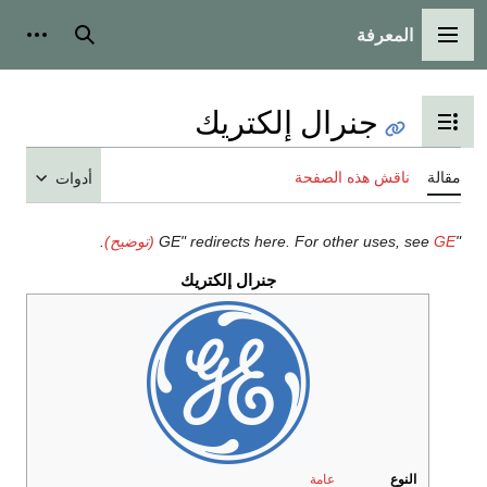
المعرفة
القائمة الرئيسية
بحث
أدوات
جنرال إلكتريك
تبديل عرض جدول المحتويات
مقالة
ناقش هذه الصفحة
أدوات
"GE" redirects here. For other uses, see
GE (توضيح)
.
جنرال إلكتريك
النوع
عامة