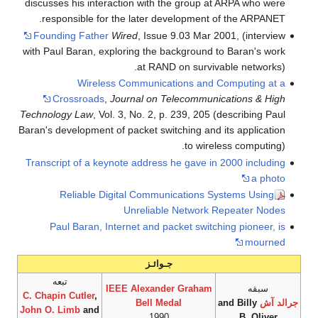
discusses his interaction with the group at ARPA who were
responsible for the later development of the ARPANET.
Founding Father
Wired
, Issue 9.03 Mar 2001, (interview
with Paul Baran, exploring the background to Baran's work
at RAND on survivable networks).
Wireless Communications and Computing at a
Crossroads
,
Journal on Telecommunications & High
Technology Law
, Vol. 3, No. 2, p. 239, 205 (describing Paul
Baran's development of packet switching and its application
to wireless computing).
Transcript of a keynote address he gave in 2000 including
a photo
Reliable Digital Communications Systems Using
Unreliable Network Repeater Nodes
Paul Baran, Internet and packet switching pioneer, is
mourned
جـوائـز
تبعه
سبقه
IEEE Alexander Graham
C. Chapin Cutler
,
جرالد آش
and Billy
Bell Medal
John O. Limb
and
1990
B. Oliver