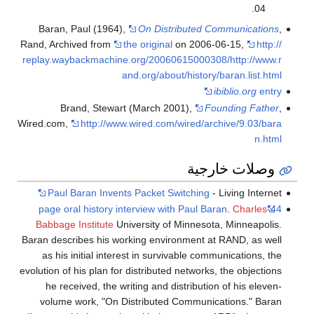
.
04
Baran, Paul (1964),
On Distributed Communications
,
Rand, Archived from
the original
on 2006-06-15
,
http://
replay.waybackmachine.org/20060615000308/http://www.r
and.org/about/history/baran.list.html
ibiblio.org
entry
Brand, Stewart (March 2001),
Founding Father
,
Wired.com
,
http://www.wired.com/wired/archive/9.03/bara
n.html
وصلات خارجية
Paul Baran Invents Packet Switching
- Living Internet
.
Charles
44-page oral history interview with Paul Baran
Babbage Institute
University of Minnesota, Minneapolis.
Baran describes his working environment at RAND, as well
as his initial interest in survivable communications, the
evolution of his plan for distributed networks, the objections
he received, the writing and distribution of his eleven-
volume work, "On Distributed Communications." Baran