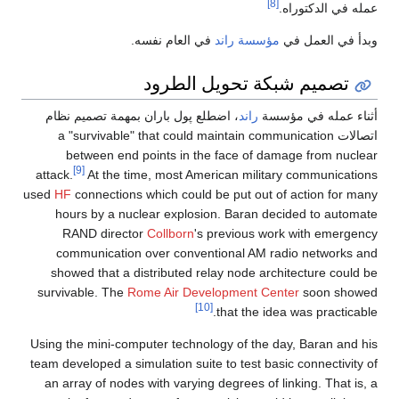
[8]
عمله في الدكتوراه.
وبدأ في العمل في
مؤسسة راند
في العام نفسه.
تصميم شبكة تحويل الطرود
أثناء عمله في مؤسسة
راند
، اضطلع پول باران بمهمة تصميم نظام
اتصالات a "survivable" that could maintain communication
between end points in the face of damage from nuclear
[9]
attack.
At the time, most American military communications
used
HF
connections which could be put out of action for many
hours by a nuclear explosion. Baran decided to automate
RAND director
Collborn
's previous work with emergency
communication over conventional AM radio networks and
showed that a distributed relay node architecture could be
survivable. The
Rome Air Development Center
soon showed
[10]
that the idea was practicable.
Using the mini-computer technology of the day, Baran and his
team developed a simulation suite to test basic connectivity of
an array of nodes with varying degrees of linking. That is, a