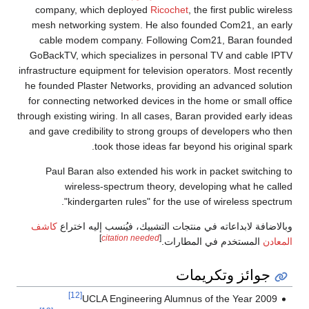
company, which deployed
Ricochet
, the first public wireless
mesh networking system. He also founded Com21, an early
cable modem company. Following Com21, Baran founded
GoBackTV, which specializes in personal TV and cable IPTV
infrastructure equipment for television operators. Most recently
he founded Plaster Networks, providing an advanced solution
for connecting networked devices in the home or small office
through existing wiring. In all cases, Baran provided early ideas
and gave credibility to strong groups of developers who then
took those ideas far beyond his original spark.
Paul Baran also extended his work in packet switching to
wireless-spectrum theory, developing what he called
"kindergarten rules" for the use of wireless spectrum.
وبالاضافة لابداعاته في منتجات التشبيك، فيُنسب إليه اختراع
كاشف
]
citation needed
[
المعادن
المستخدم في المطارات.
جوائز وتكريمات
[12]
2009 UCLA Engineering Alumnus of the Year