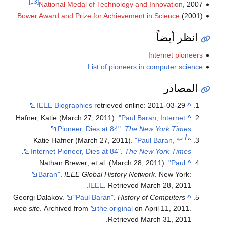
[13]
National Medal of Technology and Innovation
, 2007
Bower Award and Prize for Achievement in Science
(2001)
انظر أيضاً
Internet pioneers
List of pioneers in computer science
المصادر
IEEE Biographies
retrieved online: 2011-03-29
^
Hafner, Katie (March 27, 2011).
"Paul Baran, Internet
^
.
Pioneer, Dies at 84"
.
The New York Times
أ
ب
Katie Hafner (March 27, 2011).
"Paul Baran,
^
.
Internet Pioneer, Dies at 84"
.
The New York Times
Nathan Brewer; et al. (March 28, 2011).
"Paul
^
Baran"
.
IEEE Global History Network
. New York:
.
IEEE
. Retrieved
March 28,
2011
Georgi Dalakov.
"Paul Baran"
.
History of Computers
^
web site
. Archived from
the original
on April 11, 2011
.
.
Retrieved
March 31,
2011