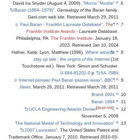
David Ira Snyder (August 4, 2009).
"Morris "Moshe"
^
Baran (1884–1979)"
.
Genealogy of the Baran family
.
.
Geni.com web site
. Retrieved
March 29,
2011
.
The
"Paul Baran - Franklin Laureate Database"
^
Franklin Institute Awards
- Laureate Database
.
Philadelphia, PA:
The Franklin Institute
. January 18,
.
2023
. Retrieved
Jan 10,
2024
Hafner, Katie; Lyon, Matthew (1996).
Where wizards
^
stay up late : the origins of the Internet
(1st
Touchstone ed.). New York: Simon and Schuster.
.
0-684-81201-0
p.
54
.
ISBN
.
BBC
"Internet pioneer Paul Baran passes away"
^
.
News
. March 28, 2011
. Retrieved
March 28,
2011
Brand 2001
^
Baran 1964
^
[
dead link
]
UCLA Engineering Awards Dinner
,
^
November 6, 2009
"The National Medal of Technology and Innovation
^
2007 Laureates"
. The United States Patent and
Trademark Office. January 7, 2010
. Retrieved
2010-03-