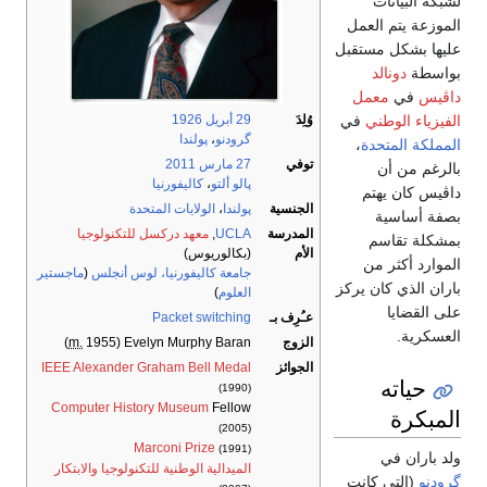
لشبكة البيانات
الموزعة يتم العمل
عليها بشكل مستقبل
بواسطة
دونالد
داڤيس
في
معمل
الفيزياء الوطني
في
وُلِدَ
29 أبريل
1926
گرودنو
،
پولندا
المملكة المتحدة
،
توفي
27 مارس
2011
بالرغم من أن
پالو ألتو
،
كاليفورنيا
داڤيس كان يهتم
الجنسية
پولندا
،
الولايات المتحدة
بصفة أساسية
المدرسة
UCLA
,
معهد دركسل للتكنولوجيا
بمشكلة تقاسم
الأم
(بكالوريوس)
الموارد أكثر من
جامعة كاليفورنيا، لوس أنجلس
(
ماجستير
باران الذي كان يركز
العلوم
)
على القضايا
عـُرِف بـ
Packet switching
العسكرية.
الزوج
Evelyn Murphy Baran
(
1955)
m.
الجوائز
IEEE Alexander Graham Bell Medal
حياته
(1990)
Computer History Museum
Fellow
المبكرة
(2005)
Marconi Prize
(1991)
ولد باران في
الميدالية الوطنية للتكنولوجيا والابتكار
گرودنو
(التي كانت