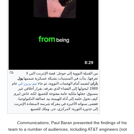
8:29
المدة: دقائق و 29 ثواني.
من القنبلة النووية إلى جوجل: قصة الإنترنت التي لا
تعرفها، بدأت في الستينيات بشبكة عسكرية صممها
پول
باران
لتصمد أمام الهجمات النووية، ثم جاء
تيم برنرز-لي
عام
1989 ليحولها إلى الفضاء الذي نعرفه، بقرار أخلاقي غير
مسبوق: جعلها ملكية عامة مفتوحة للجميع. لكنه عاش ليرى
كيف تحول حلمه إلى أداة للهيمنة بيد عمالقة التكنولوجيا،
فقضى سنواته الأخيرة في معركة شرسة لاستعادة الإنترنت
إلى جذوره الثورية: لامركزي، حر، وملك للجميع.
Communications
, Paul Baran presented the findings of his
team to a number of audiences, including AT&T engineers (not