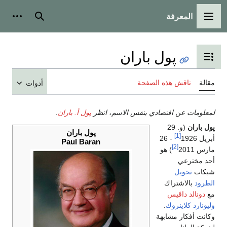
المعرفة
القائمة الرئيسية
بحث
أدوات
پول باران
تبديل عرض جدول المحتويات
مقالة
ناقش هذه الصفحة
أدوات
لمعلومات عن اقتصادي بنفس الاسم، انظر
پول أ. باران
.
پول باران
(و. 29
پول باران
[1]
أبريل 1926
- 26
Paul Baran
[2]
مارس 2011
) هو
أحد مخترعي
شبكات
تحويل
الطرود
بالاشتراك
مع
دونالد داڤيس
وليونارد كلاينروك
.
وكانت أفكار مشابهة