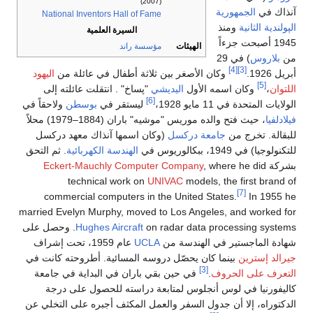
(2007)
آنذاك في
الجمهورية
National Inventors Hall of Fame
الپولندية الثانية
ومنذ
السيرة العلمية
1945 أصبحت جزءاً
الهيئات
مؤسسة راند
من
بلاروس
) في 29
[4]
[3]
أبريل 1926.
وكان الأصغر بين ثلاثة أطفال في عائلة من
اليهود
[5]
اللتوان
،
وكان اسمه الأول
اليديشي
"پساخ" . انتقلت عائلته إلى
[6]
الولايات المتحدة في 11 مايو 1928،
ليستقر في
بوسطن
ولاحقاً في
فيلادلفيا
، حيث فتح والده موريس "موشيه" باران (1884–1979) محلاً
للبقالة. تخرج من
جامعة دركسل
(وكان اسمها آنذاك معهد دركسل
للتكنولوجيا) في 1949، ببكالوريوس في
الهندسة الكهربائية
. ثم التحق
بشركة
, where he did
Eckert-Mauchly Computer Company
technical work on
UNIVAC
models, the first brand of
[7]
commercial computers in the United States.
In 1955 he
married Evelyn Murphy, moved to Los Angeles, and worked for
Hughes Aircraft
on radar data processing systems. وحصل على
شهادة الماجستير في الهندسة من
UCLA
عام 1959، تحت إشراف
جيرالد إسترين
بينما كان يحصّل دروسه المسائية. أطروحته كانت في
[3]
التعرف على الحروف
.
في حين بقي باران في البداية في جامعة
كاليفورنيا في لوس أنجلوس لمتابعة دراسته للحصول على درجة
الدكتوراه، إلا أن جدول السفر والعمل المكثف أجبره على التخلي عن