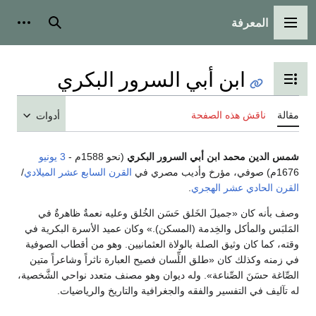
المعرفة
القائمة الرئيسية
بحث
أدوات
ابن أبي السرور البكري
تبديل عرض جدول المحتويات
مقالة
ناقش هذه الصفحة
أدوات
شمس الدين محمد ابن أبي السرور البكري
(نحو 1588م -
3 يونيو
1676م) صوفي، مؤرخ وأديب مصري في
القرن السابع عشر الميلادي
/
القرن الحادي عشر الهجري
.
وصف بأنه كان «جميلَ الخَلق حَسَن الخُلق وعليه نعمةٌ ظاهرةٌ في
المَلبَس والمأكل والخِدمة (المسكن).» وكان عميد الأسرة البكرية في
وقته، كما كان وثيق الصلة بالولاة العثمانيين. وهو من أقطاب الصوفية
في زمنه وكذلك كان «طلق اللِّسان فصيح العبارة ناثراً وشاعراً متين
الصِّاغة حسَنَ الصِّناعة». وله ديوان وهو مصنف متعدد نواحي الشَّخصية،
له تآليف في التفسير والفقه والجغرافية والتاريخ والرياضيات.