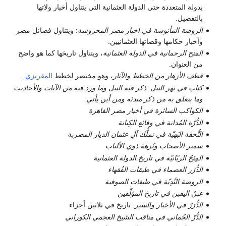
بدولة المتعددة حتى الدولة العثمانية التي يتناول أخبار ولاتها
بالتفصيل.
الروضة المأنوسة في أخبار مصر المحروسة
: ويتناول فضائل مصر
وأخبار حكامها وقضاتها العثمانيين.
المنح الرحمانية في الدولة العثمانية
، ويتناول تاريخها كما هو واضح
من العنوان.
قطف الأزهار من الخطط والآثار
، وهو مختصر لخطط
المقريزي
.
كتاب في نهر النيل: ذكر فيه النيل وما ورد فيه من الآيات والأحاديث
وما يتعلق به من ذكر مبدئه ومن أين يأتي.
الكواكب السائرة في أخبار مصر القاهرة
الدُّرّة المُدانة في وقائع الكِنانة
التُّحفة البَهيّة في تملُّك آلِ عثمان الديار المصرية
سمير الأصحاب ونُزهة ذوي الألباب
المِنَحُ الربّانيّة في تاريخ الدولة العثمانية
الدُّرَر العصماء في طبقات الفُقهاء
الروضة النَّدِيّة في طبقات الصوفية
عينُ اليقين في تاريخ المؤلّفين
الدُّرَرُ في الأخبار والسير
: تاريخ في ثلاثين أجزاء
الدُّرّ الجُماني في مناقب الشيخ العجمي الكوراني