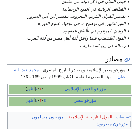
فيض المنان في ذكر دولة بني عثمان
اللطائف الربانية في المنح الرحمانية
تفسير القرآن الكريم: المعروف بتفسير ابن أبي السرور
النور المُبين في توضيح ما في «إحياء علوم الدين»
الوشيُ المرقوم في النُّطق المفهوم
القول المُقتَضَب فيما وافق لُغة أهل مصر من لُغة العرب
رسالة في ربع المقنطرات
مصادر
مؤرخو مصر الإسلامية ومصادر التاريخ المصري ـ
محمد عبد الله
عنان
ـ الهيئة المصرية العامة للكتاب 1999م. ص 169 - 176.
مؤرخو العصر الإسلامي
e
t
v
أظهر
مؤرخو مصر
e
t
v
أظهر
تصنيفات
:
الدول التاريخية الإسلامية
مؤرخون مسلمون
مؤرخون مصريون