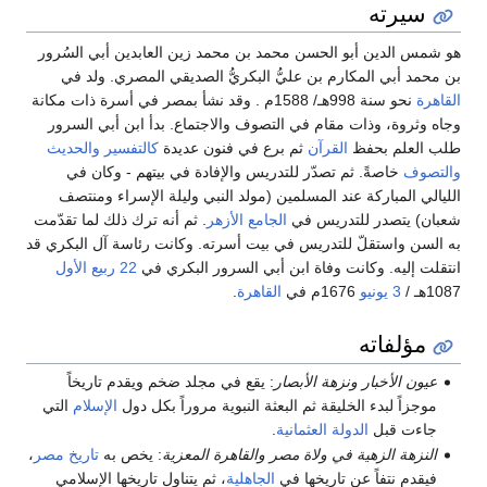
سيرته
هو شمس الدين أبو الحسن محمد بن محمد زين العابدين أبي السُرور
بن محمد أبي المكارم بن عليُّ البكريُّ الصديقي المصري. ولد في
القاهرة
نحو سنة 998هـ/ 1588م . وقد نشأ بمصر في أسرة ذات مكانة
وجاه وثروة، وذات مقام في التصوف والاجتماع. بدأ ابن أبي السرور
طلب العلم بحفظ
القرآن
ثم برع في فنون عديدة
كالتفسير
والحديث
والتصوف
خاصةً. ثم تصدّر للتدريس والإفادة في بيتهم - وكان في
الليالي المباركة عند المسلمين (مولد النبي وليلة الإسراء ومنتصف
شعبان) يتصدر للتدريس في
الجامع الأزهر
. ثم أنه ترك ذلك لما تقدّمت
به السن واستقلّ للتدريس في بيت أسرته. وكانت رئاسة آل البكري قد
انتقلت إليه. وكانت وفاة ابن أبي السرور البكري في
22 ربيع الأول
1087هـ /
3 يونيو
1676م في
القاهرة
.
مؤلفاته
عيون الأخبار ونزهة الأبصار
: يقع في مجلد ضخم ويقدم تاريخاً
موجزاً لبدء الخليقة ثم البعثة النبوية مروراً بكل دول
الإسلام
التي
جاءت قبل
الدولة العثمانية
.
النزهة الزهية في ولاة مصر والقاهرة المعزية
: يخص به
تاريخ مصر
،
فيقدم نتفاً عن تاريخها في
الجاهلية
، ثم يتناول تاريخها الإسلامي