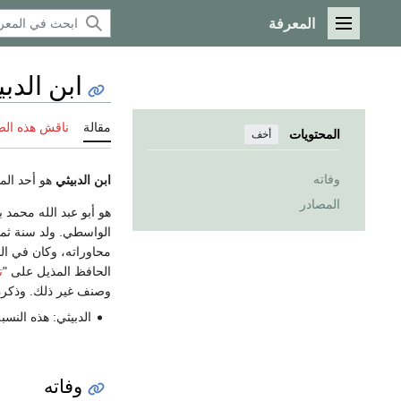
المعرفة
القائمة الرئيسية
ابن الدب
مقالة
ناقش هذه ال
المحتويات
أخف
وفاته
ابن الدبيثي
هو أحد المؤ
المصادر
هو أبو عبد الله محمد 
الواسطي. ولد سنة ثم
محاوراته، وكان في الح
الحافظ المذيل على "
ت
وصنف غير ذلك. وذكر
الدبيثي: هذه النس
وفاته