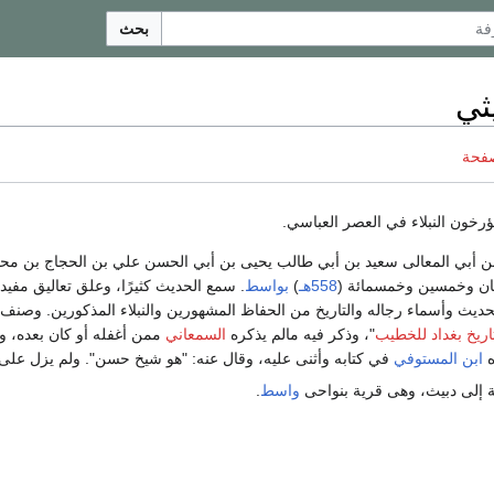
بحث
يثي
صفحة
رخون النبلاء في العصر العباسي.
بن أبي المعالى سعيد بن أبي طالب يحيى بن أبي الحسن علي بن الحجاج بن محمد ب
ان وخمسين وخمسمائة (
558هـ
)
بواسط
. سمع الحديث كثيرًا، وعلق تعاليق مفي
ديث وأسماء رجاله والتاريخ من الحفاظ المشهورين والنبلاء المذكورين. وصنف كتا
اريخ بغداد للخطيب
"، وذكر فيه مالم يذكره
السمعاني
ممن أغفله أو كان بعده، و
ه
ابن المستوفي
في كتابه وأثنى عليه، وقال عنه: "هو شيخ حسن". ولم يزل على ا
بة إلى دبيث، وهى قرية بنواحى
واسط
.