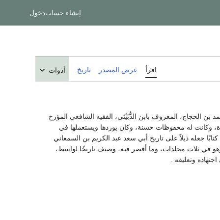
إنشاء حساب
دخول
اقرأ
عرض المصدر
تاريخ
أدوات
ن الحجاج، المعروف بابن الدُّبَيْثي، الفقيه الشافعي المؤرخ
دة، وكانت له محفوظات حسنة، وكان يوردها ويستعملها في
بًا جعله ذيلاً على تاريخ أبي سعد عبد الكريم بن السمعاني
هو في ثلاث مجلدات، وما أقصر فيه، وصنف تاريخًا لواسط،
جتهاده وتعليقه .