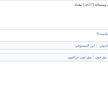
 وستمائة (
637هـ
) ببغداد.
لامية
لدبيثي
ابن المستوفي
مؤرخون
مؤرخون عراقيون