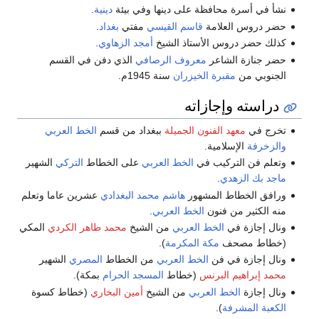
نشأ في أسرة محافظة على دينها وفي بيئة
دينية
.
حضر دروس العلامة
قاسم القيسي
مفتي
بغداد
.
كذلك حضر دروس الأستاذ الشيخ
أمجد الزهاوي
.
حضر جنازة الشاعر
معروف الرصافي
الذي دفن في القسم
الجنوبي من
مقبرة الخيزران
سنة 1945م.
دراسته وإجازاته
تخرج في
معهد الفنون الجميلة
ببغداد من قسم
الخط العربي
والزخرفة
الإسلامية.
وتعلم فن التركيب في
الخط العربي
على الخطاط
التركي
الشهير
ماجد بك الزهدي
.
ورافق الخطاط المشهور
هاشم محمد البغدادي
عشرين عاما وتعلم
منه الكثير من فنون
الخط العربي
.
ونال إجازة في
الخط العربي
من الشيخ
محمد طاهر الكردي
المكي
(خطاط مصحف
مكة المكرمة
).
ونال إجازة في فن
الخط العربي
من الخطاط
المصري
الشهير
محمد إبراهيم البرنس
(خطاط
المسجد الحرام
بمكة).
ونال إجازة
الخط العربي
من الشيخ
أمين البخاري
(خطاط كسوة
الكعبة المشرفة
).