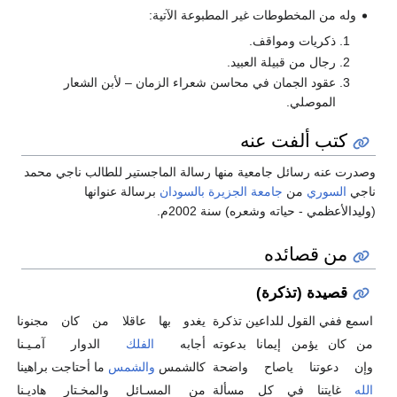
وله من المخطوطات غير المطبوعة الآتية:
ذكريات ومواقف.
رجال من قبيلة العبيد.
عقود الجمان في محاسن شعراء الزمان – لأبن الشعار
الموصلي.
كتب ألفت عنه
وصدرت عنه رسائل جامعية منها رسالة الماجستير للطالب ناجي محمد
ناجي
السوري
من
جامعة الجزيرة
بالسودان
برسالة عنوانها
(وليدالأعظمي - حياته وشعره) سنة 2002م.
من قصائده
قصيدة (تذكرة)
اسمع ففي القول للداعين تذكرة
يغدو بها عاقلا من كان مجنونا
من كان يؤمن إيمانا بدعوته
أجابه
الفلك
الدوار آمـيـنا
وإن دعوتنا ياصاح واضحة
كالشمس
والشمس
ما أحتاجت براهينا
الله
غايتنا في كل مسألة
من المسـائل والمخـتار هاديـنا