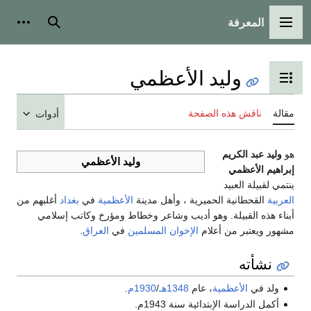
المعرفة
القائمة الرئيسية
بحث
أدوات
وليد الأعظمي
تبديل عرض جدول المحتويات
مقالة
ناقش هذه الصفحة
أدوات
هو
وليد عبد الكريم
وليد الأعظمي
إبراهيم الأعظمي
ينتمي لقبيلة العبيد
العربية
القحطانية الحميرية ، وأهل مدينة
الأعظمية
في
بغداد
أغلبهم من
أبناء هذه القبيلة. وهو أديب وشاعر وخطاط ومؤرخ وكاتب إسلامي
مشهور ويعتبر من أعلام
الإخوان المسلمين
في
العراق
.
نشأته
ولد في
الأعظمية
، عام
1348هـ
/
1930م
.
أكمل الدراسة الإبتدائية سنة 1943م.