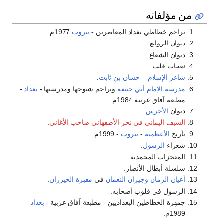
من مؤلفاته
تراجم خطاطي بغداد المعاصرين -
بيروت
1977م.
ديوان الزوابع.
ديوان الشعاع.
نفحات قلب.
شاعر
الإسلام
–
حسان بن ثابت
.
مدرسة الإمام أبي حنيفة
وتراجم شيوخها ومدرسيها -
بغداد
-
مطبعة آفاق عربية 1984م.
ديوان
الأخرس
.
السيف اليماني في نحر الأصفهاني صاحب الأغاني
.
تأريخ
الأعظمية
-
بيروت
- 1999م.
شعراء
الرسول
.
المعجزات المحمدية.
سلسلة أبطال الأنصار.
أعيان الزمان وجيران النعمان
في
مقبرة الخيزران
.
الرسول في قلوب أصحابه.
جمهرة الخطاطين البغداديين - مطبعة آفاق عربية -
بغداد
1989م.