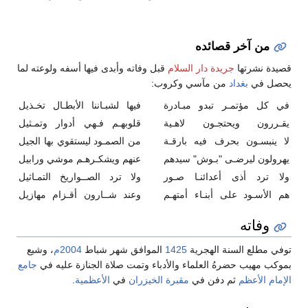
من آخر قصائده
قصيدة نشرتها
جريدة دار السلام
قبل وفاته وأبدى فيها أسفه ولوعته لما
يحصل في
بغداد
من مآسي وكروب:
في كل مؤتمـر تبدو مبـادرة
فيها لشبـاننا الأبطـال تخـذيل
يقـررون ويحتجـون لاهـية
قلوبهـم فـهي أدوار وتمـثيل
لا ينبسـون بحرف فيه بارقـة
من الصمـود ليستقوي بها الجيل
يهرولون ليرضـى "بـوش" سيدهم
عنهم ويشكـرهـم موشي ورابيل
ولا ترد أذى أعدائنـا صـور
ولا ترد الصــواريخ التمـاثيل
هم الأسـود على أبنـاء أمتهـم
وعند شــارون أقـزام مهازيل
وفاته
توفي مطلع السنة الهجرية
1425
الموافق شهر شباط
2004م
، وشيع
بموكب مهيب حضرهُ العلماء والأدباء وتمت صلاة الجنازة عليه في
جامع
الإمام الأعظم
ثم دفن في
مقبرة الخيزران
في
الأعظمية
.