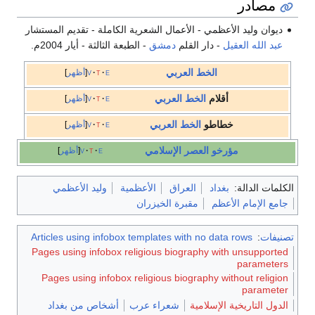
مصادر
ديوان وليد الأعظمي - الأعمال الشعرية الكاملة - تقديم المستشار
عبد الله العقيل
- دار القلم
دمشق
- الطبعة الثالثة - أيار 2004م.
الخط العربي
e
t
v
أظهر
أقلام
الخط العربي
e
t
v
أظهر
خطاطو
الخط العربي
e
t
v
أظهر
مؤرخو العصر الإسلامي
e
t
v
أظهر
الكلمات الدالة:
بغداد
العراق
الأعظمية
وليد الأعظمي
جامع الإمام الأعظم
مقبرة الخيزران
تصنيفات
:
Articles using infobox templates with no data rows
Pages using infobox religious biography with unsupported
parameters
Pages using infobox religious biography without religion
parameter
الدول التاريخية الإسلامية
شعراء عرب
أشخاص من بغداد