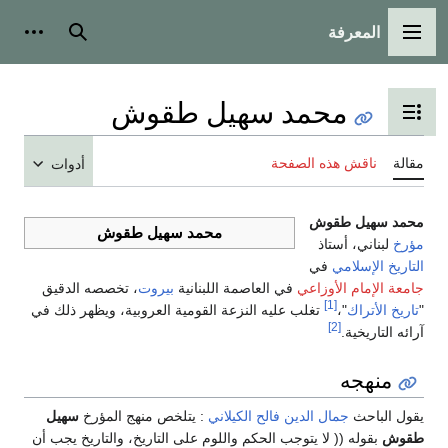
المعرفة
القائمة الرئيسية
بحث
أدوات شخ
محمد سهيل طقوش
تبديل عرض جدول المحتويات
قالة
ناقش هذه الصفحة
أدوات
حمد سهيل طقوش
محمد سهيل طقوش
ؤرخ
لبناني، أستاذ
لتاريخ الإسلامي
في
امعة الإمام الأوزاعي
في العاصمة اللبنانية
بيروت
، تخصصه الدقيق
[1]
تاريخ الأتراك
"،
تغلب عليه النزعة القومية العروبية، ويظهر ذلك في
[2]
رائه التاريخية.
منهجه
قول الباحث
جمال الدين فالح الكيلاني
: يتلخص منهج المؤرخ
سهيل
قوش
بقوله (( لا يتوجب الحكم واللوم على التاريخ، والتاريخ يجب أن