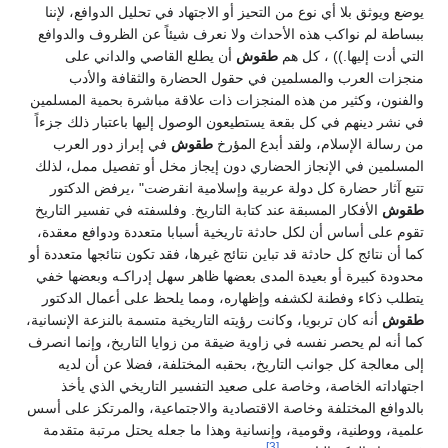
وضع ويوثق بلا أي نوع من التحيز أو الاجتهاد في تحليل الدوافع، لإننا
بساطة لم نواكب هذه الأحداث ولا نعرف شيئاً عن الظروف والدوافع
لتي أدت إليها.)) ، كل هم
طقوش
أن يطلع القاصي والداني على
نجزات العرب والمسلمين في حقول الحضارة والثقافة والأدب
الفنون، وكثير من هذه المنجزات ذات علاقة مباشرة بحمية المسلمين
ي نشر دينهم في كل بقعة يستطيعون الوصول إليها باعتبار ذلك جزءاً
ن رسالة الإسلام، ولقد أبدع المؤرخ
طقوش
في إبراز دور العرب
لمسلمين في الإنجاز الحضاري دون إيجاز مخل أو تفصيل ممل، لذلك
تبع آثار حضارة كل دولة عربية وإسلامية انقرضت" ،يرفض الدكتور
قوش
الأفكار المسبقة عند كتابة التاريخ. وفلسفته في تفسير التاريخ
قوم على أساس أن لكل حادثة تاريخية أسبابا متعددة ودوافع معقدة،
ما أن نتائج كل حادثة قد تباين نتائج غيرها، فقد تكون نتائجها متعددة أو
حدودة كبيرة أو بعيدة المدى بعضها ظاهر سهل إدراكـه وبعضها خفي
تطلب ذكاء وفطنة لكشفه وإظهاره، ومما يلحظ على أعمال الدكتور
قوش
أنه كان تربويا، وكانت رؤيته التاريخية متسمة بالنزعة الإنسانية،
ما أنه لم يحصر نفسه في زاوية ضيقة من زوايا التاريخ، وإنما انصرف
لى معالجة كل جوانب التاريخ، بحقبه المختلفة، فضلا عن أن لديه
جتهاداته الخاصة، وخاصة على صعيد التفسير التاريخي الذي يأخذ
الدوافع المختلفة وخاصة الاقتصادية والاجتماعية، والمرتكز على أسس
لمية، ووطنية، وقومية، وإنسانية وهذا ما جعله يحتل مرتبة متقدمة
[3]