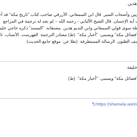
هذين.
باريين وأصحاب السير. قال ابن السمعاني: الأزرقي صاحب كتاب "تاريخ مكة" قد 
ية الإحسان. قال الشيخ الألباني - رحمه الله -: لم نجد له ترجمة في المراجع
ة سوى قولي السمعاني وابن النديم هذين. مصنفاته: "المسند" ذكره حاجي خليف
فضائل مكة" ويسمى: "أخبار مكة". (ط) مصادر الترجمة: الفهرست. الأنساب. تار
شف الظنون. الرسالة المستطرفة. (نقلا عن: موقع جامع الحديث)
ليفة.
فضائل مكة" ويسمى: "أخبار مكة". (ط)
https://shamela.ws/i