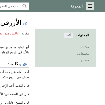
المعرفة
القائمة الرئيسية
الأزرقي
مقالة
ناقش هذه ال
المحتويات
أخف
مكانته:
أبو الوليد محمد بن عب
بالأزرقي تاريخ الوفاة 250
مصنفاته:
مصادر
مكانته:
أخذ العلم عن جده أحم
صنف في تاريخ مكة.
قال النديم: أحد الإخب
قال ابن السمعاني: ال
قال الشيخ الألباني -