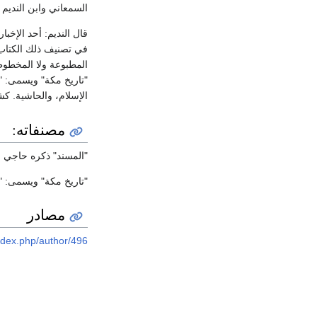
السمعاني وابن النديم 
قال النديم: أحد الإخ
في تصنيف ذلك الكتاب أ
المطبوعة ولا المخطوط
"تاريخ مكة" ويسمى: "
الإسلام، والحاشية. ك
مصنفاته:
"المسند" ذكره حاجي خ
"تاريخ مكة" ويسمى: "
مصادر
ndex.php/author/496