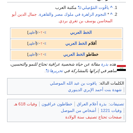
^
ياقُوت المَوْصِلي
مكتبة العرب
^
*
النجوم الزاهرة في ملوك مصر والقاهرة
.
جمال الدين أبو
المحاسن يوسف بن تغري بردي
.
الخط العربي
e
t
v
أظهر
أقلام
الخط العربي
e
t
v
أظهر
خطاطو
الخط العربي
e
t
v
أظهر
هذه
بذرة
مقالة عن حياة شخصية عراقية تحتاج للنمو والتحسين،
ساهم في إثرائها بالمشاركة في
تحريرها
.
الكلمات الدالة:
ياقوت بن عبد الله الموصلي
شهدة بنت أحمد الإبري الدينوري
تصنيفات
:
بذرة أعلام العراق
خطاطون عراقيون
وفيات 618 هـ
وفيات 1221
أشخاص من الموصل
صفحات تحتاج تصنيف سنة الولادة