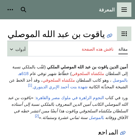
المعرفة
القائمة الرئيسية
بحث
أدوات
ياقوت بن عبد الله الموصلي
تبديل عرض جدول المحتويات
مقالة
ناقش هذه الصفحة
أدوات
أمين الدين ياقوت بن عبد الله الموصلي الملكي
(لقّب بالملكي نسبة
إلى السلطان
ملكشاه السلجوقي
) خطّاط شهير توفي عام
618هـ
بالموصل
، وهو كاتب السلطان
ملكشاه السلجوقي
، وقد أخذ الخط عن
[1]
الشيخة المحدِّثة الكاتبة
شهدة بنت أحمد الإبري الدينوري
.
ورد في كتاب
النجوم الزاهرة في ملوك مصر والقاهرة
: «
ياقوت بن عبد
الله الموصلي الكاتب أمين الدين المعروف بالملكي نسبة إلى أستاذه
السلطان ملكشاه السلجوقي وياقوت هذا أيضًا ممن انتشر خطه في
[2]
الآفاق ووفاته
بالموصل
سنة ثماني عشرة وستمائة.
»
المراجع