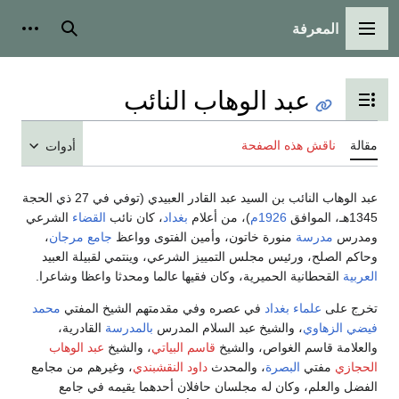
المعرفة
القائمة الرئيسية
بحث
أدوات
عبد الوهاب النائب
تبديل عرض جدول المحتويات
مقالة
ناقش هذه الصفحة
أدوات
عبد الوهاب النائب بن السيد عبد القادر العبيدي (توفي في 27 ذي الحجة
1345هـ، الموافق
1926م
)، من أعلام
بغداد
، كان نائب
القضاء
الشرعي
ومدرس
مدرسة
منورة خاتون، وأمين الفتوى وواعظ
جامع مرجان
،
وحاكم الصلح، ورئيس مجلس التمييز الشرعي، وينتمي لقبيلة العبيد
العربية
القحطانية الحميرية، وكان فقيها عالما ومحدثا واعظا وشاعرا.
تخرج على
علماء
بغداد
في عصره وفي مقدمتهم الشيخ المفتي
محمد
فيضي الزهاوي
، والشيخ عبد السلام المدرس
بالمدرسة
القادرية،
والعلامة قاسم الغواص، والشيخ
قاسم البياتي
، والشيخ
عبد الوهاب
الحجازي
مفتي
البصرة
، والمحدث
داود النقشبندي
، وغيرهم من مجامع
الفضل والعلم، وكان له مجلسان حافلان أحدهما يقيمه في جامع