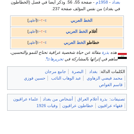
بغداد
-
1958م
- صفحة 55، 56. وذكر أيضا في فصل (الخطاطون
في بغداد) من نفس المؤلف صفحة 237.
الخط العربي
e
t
v
أظهر
أقلام
الخط العربي
e
t
v
أظهر
خطاطو
الخط العربي
e
t
v
أظهر
هذه
بذرة
مقالة عن حياة شخصية عراقية تحتاج للنمو والتحسين،
ساهم في إثرائها بالمشاركة في
تحريرها
.
الكلمات الدالة:
بغداد
البصرة
جامع مرجان
محمد فيضي الزهاوي
عبد الوهاب النائب
حسين فوزي
قاسم الغواص
تصنيفات
:
بذرة أعلام العراق
أشخاص من بغداد
علماء عراقيون
فقهاء عراقيون
خطاطون عراقيون
وفيات 1926