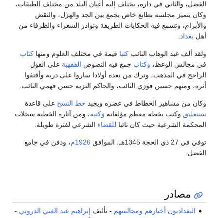
الفضل، والثاني في داره، يختلف إليه أعيان البلد من مختلف الطبقات،
وكان يتميز مجلسه بطابع خاص يجمع بين الجد والهزل، والنقض
والأبرام، وتسمع فيه الحكايات الطريفة ونوادر الشعراء والظرفاء من
أهل
بغداد
.
ولقد ألف عبد الوهاب النائب
كتبا
قيمة في مختلف العلوم ومنها
كتاب
في مجالس الوعظ،
وكتاب
جمع فيه النصوص
الفقهية
على القول
الراجح في المذهب، وترك من بعده أولادا ساروا على دربه وأقتفوا
أثره، ومنهم حسين فوزي النائب، والحاكم النزيه حسن فهمي النائب.
وكان من مشاهير الخطاط في عصره ويجيد
خط
النسخ
على قاعدة
نستعليق
وكتب بخطه معظم مؤلفاته
وكتبه
، ومن آثاره الخطية سجلات
المحكمة الشرعية حيث كان نائبا
للقضاء
الشرعي لفترة طويلة.
توفي في 27 ذي الحجة 1345هـ، الموافق
1926م
، ودفن في جامع
الفضل.
مصادر
البغداديون أخبارهم ومجالسهم
- تأليف
إبراهيم عبد الغني الدروبي
-