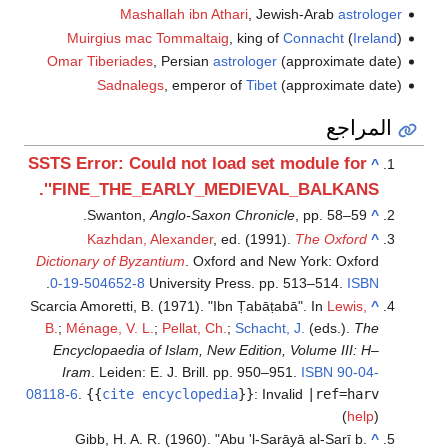
Mashallah ibn Athari
, Jewish-Arab
astrologer
Muirgius mac Tommaltaig
, king of
Connacht
(
Ireland
)
Omar Tiberiades
, Persian
astrologer
(approximate date)
Sadnalegs
, emperor of
Tibet
(approximate date)
المراجع
SSTS Error: Could not load set module for
^
'FINE_THE_EARLY_MEDIEVAL_BALKANS'.
Swanton,
Anglo-Saxon Chronicle
, pp. 58–59.
^
Kazhdan, Alexander
, ed. (1991).
The Oxford
^
Dictionary of Byzantium
. Oxford and New York: Oxford
.
0-19-504652-8
University Press. pp. 513–514.
ISBN
Scarcia Amoretti, B. (1971). "Ibn Ṭabāṭabā". In
Lewis,
^
B.
;
Ménage, V. L.
;
Pellat, Ch.
;
Schacht, J.
(eds.).
The
Encyclopaedia of Islam, New Edition, Volume III: H–
Iram
. Leiden: E. J. Brill. pp. 950–951.
ISBN
90-04-
08118-6
.
{{
cite encyclopedia
}}
:
Invalid
|ref=harv
(
help
)
Gibb, H. A. R. (1960). "Abu 'l-Sarāyā al-Sarī b.
^