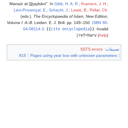
Manṣūr al-S̲h̲aybānī". In
Gibb, H. A. R.
;
Kramers, J. H.
;
Lévi-Provençal, E.
;
Schacht, J.
;
Lewis, B.
;
Pellat, Ch.
(eds.).
The Encyclopaedia of Islam, New Edition,
Volume I: A–B
. Leiden: E. J. Brill. pp. 149–150.
ISBN
90-
04-08114-3
.
{{
cite encyclopedia
}}
:
Invalid
|ref=harv
(
help
)
تصنيفات
:
SSTS errors
815
Pages using year box with unknown parameters