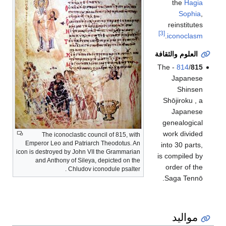
the
Hagia
Sophia
,
reinstitutes
[3]
.
iconoclasm
العلوم والثقافة
- The
814
/
815
Japanese
Shinsen
Shōjiroku , a
Japanese
genealogical
work divided
The iconoclastic council of 815, with
Emperor Leo and Patriarch Theodotus. An
into 30 parts,
icon is destroyed by John VII the Grammarian
is compiled by
and Anthony of Sileya, depicted on the
order of the
Chludov iconodule psalter .
Saga Tennō.
مواليد