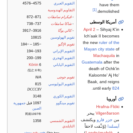
التقويم العبري
4575–4576
have them
[1]
التقاويم الهندوسية
demolished.
-
ڤيكرام سامڤات
871–872
أمريكا الوسطى
-
شاكا سامڤات
737–738
April 2
– Sihyaj K'in
-
كالي يوگا
3916–3917
Ich’aak II becomes
تقويم الهولوسين
10815
the new
ruler of the
تقويم الإگبو
−185 – −184
Mayan city state
of
التقويم الإيراني
193–194
Machaquila
in
التقويم الهجري
199–200
Guatemala
after the
التقويم الياباني
6
Kōnin
death of Ochk'in
(弘仁６年)
Kaloomte' Aj Ho'
تقويم جوچى
N/A
Baak, and reigns
التقويم اليوليوسي
815
.
until early
824
DCCCXV
التقويم الكوري
3148
أوروبا
تقويم مينگوو
1097 قبل
جمهورية
Hrafna-Flóki
الصين
Vilgerðarson
يبحر
民前1097年
من
جزر فارو
ويكتشف
التقويم الشمسي
1358
آيسلندا
(وُثـِّقت لاحقاً
التايلندي
في
Landnámabók
)
view
talk
edit
This box: