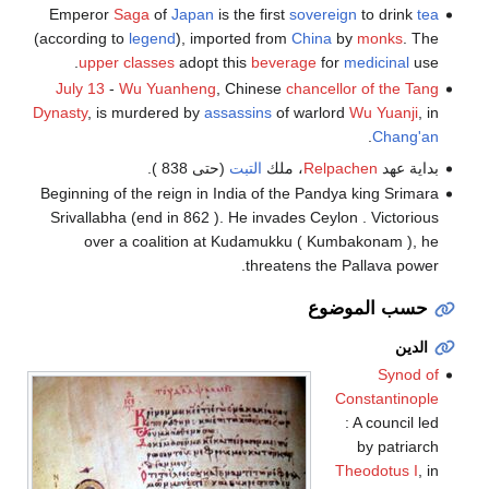
Emperor
Saga
of
Japan
is the first
sovereign
to drink
tea
(according to
legend
), imported from
China
by
monks
. The
upper classes
adopt this
beverage
for
medicinal
use.
July 13
-
Wu Yuanheng
, Chinese
chancellor of the Tang
Dynasty
, is murdered by
assassins
of warlord
Wu Yuanji
, in
.
Chang'an
بداية عهد
Relpachen
، ملك
التبت
(حتى 838 ).
Beginning of the reign in India of the Pandya king Srimara
Srivallabha (end in 862 ). He invades Ceylon . Victorious
over a coalition at Kudamukku ( Kumbakonam ), he
threatens the Pallava power.
حسب الموضوع
الدين
Synod of
Constantinople
: A council led
by patriarch
Theodotus I
, in