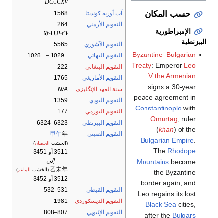
DCCCXV
حسب المكان
آب أوربه كونديتا
1568
التقويم الأرمني
264
الإمبراطورية
ԹՎ ՄԿԴ
البيزنطية
التقويم الآشوري
5565
Byzantine–Bulgarian
التقويم البهائي
−1029 – −1028
Treaty
: Emperor
Leo
التقويم البنغالي
222
V the Armenian
التقويم الأمازيغي
1765
signs a 30-year
سنة العهد الإنگليزي
N/A
peace agreement in
التقويم البوذي
1359
Constantinople
with
التقويم البورمي
177
Omurtag
, ruler
التقويم البيزنطي
6323–6324
(
khan
) of the
التقويم الصيني
年
甲午
Bulgarian Empire
.
(الخشب
الحصان
)
The
Rhodope
3511 أو 3451
— إلى —
Mountains
become
乙未年
(الخشب
الماعز
)
the Byzantine
3512 أو 3452
border again, and
التقويم القبطي
531–532
Leo regains its lost
التقويم الديسكوردي
1981
Black Sea
cities,
التقويم الإثيوپي
807–808
after the
Bulgars