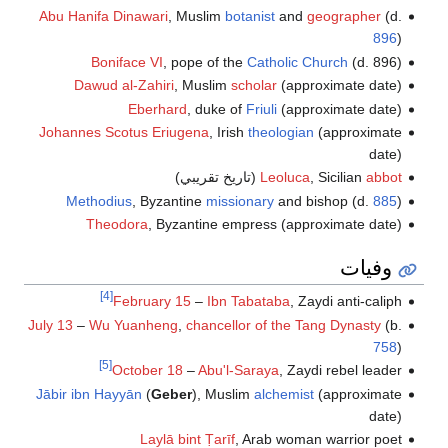
Abu Hanifa Dinawari
, Muslim
botanist
and
geographer
(d.
896
)
Boniface VI
, pope of the
Catholic Church
(d. 896)
Dawud al-Zahiri
, Muslim
scholar
(approximate date)
Eberhard
, duke of
Friuli
(approximate date)
Johannes Scotus Eriugena
, Irish
theologian
(approximate
date)
abbot
, Sicilian
Leoluca
(تاريخ تقريبي)
Methodius
, Byzantine
missionary
and bishop (d.
885
)
Theodora
, Byzantine empress (approximate date)
وفيات
[4]
February 15
–
Ibn Tabataba
, Zaydi anti-caliph
July 13
–
Wu Yuanheng
,
chancellor of the Tang Dynasty
(b.
758
)
[5]
October 18
–
Abu'l-Saraya
, Zaydi rebel leader
Jābir ibn Hayyān
(
Geber
), Muslim
alchemist
(approximate
date)
Laylā bint Ṭarīf
, Arab woman warrior poet