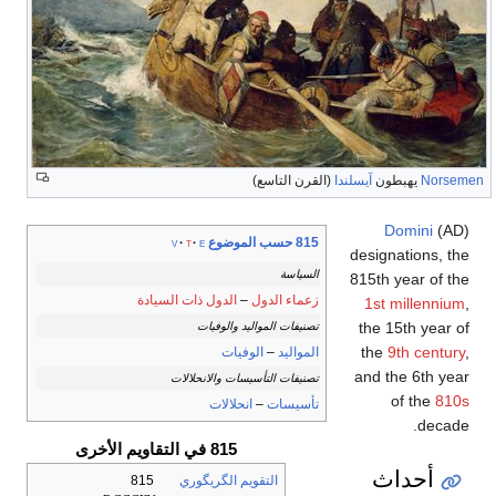
Norsemen
يهبطون
آيسلندا
(القرن التاسع)
Domini
(AD)
815 حسب الموضوع
v
t
e
designations, the
السياسة
815th year of the
زعماء الدول
–
الدول ذات السيادة
1st millennium
,
the 15th year of
تصنيفات المواليد والوفيات
the
9th century
,
المواليد
–
الوفيات
and the 6th year
تصنيفات التأسيسات والانحلالات
of the
810s
تأسيسات
–
انحلالات
decade.
815 في التقاويم الأخرى
أحداث
التقويم الگريگوري
815