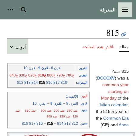
المعرفة
القائمة الرئيسية
بحث
أدوات
815
مقالة
ناقش هذه الصفحة
أدوات
قرن 8
·
قرن 9
·
قرن 10
القرون
:
Year
815
ع780
ع790
ع800
ع810
ع820
ع830
ع840
العقود
:
(
DCCCXV
) was a
812
813
814
815
816
817
818
السنوات
:
common year
starting on
الألفية 1
ألفية
:
Monday
of the
القرن 8
–
القرن 9
–
القرن 10
قرون
:
Julian calendar
,
عقود
:
عقد 780
عقد 790
عقد 800
–
عقد 810
–
عقد
the 815th year of
820
عقد 830
عقد 840
the
Common Era
818
817
816
–
815
–
814
813
812
سنين
:
(CE) and
Anno