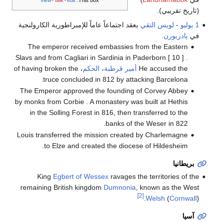
(تاريخ تقريبي).
1 يوليو
-
لويس التقي
يعقد اجتماعاً عاماً للإمبراطورية الكارولنجية
في
پادربورن
.
The emperor received embassies from the Eastern
Slavs and from Cagliari in Sardinia in Paderborn [ 10 ] .
He accused the
أمير قرطبة
،
الحكم
، of having broken the
truce concluded in 812 by attacking Barcelona.
The Emperor approved the founding of Corvey Abbey
by monks from Corbie . A monastery was built at Hethis
in the Solling Forest in 816, then transferred to the
banks of the Weser in 822.
Louis transferred the mission created by Charlemagne
to Elze and created the diocese of Hildesheim.
بريطانيا
King
Egbert of Wessex
ravages the territories of the
remaining British kingdom
Dumnonia
, known as the West
[2]
Welsh
(
Cornwall
).
آسيا