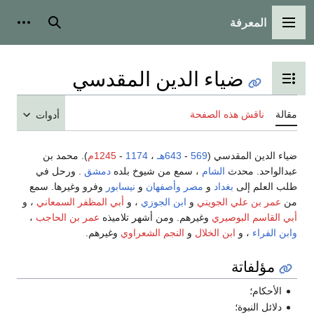
المعرفة
القائمة الرئيسية
بحث
أدوات
ضياء الدين المقدسي
تبديل عرض جدول المحتويات
مقالة
ناقش هذه الصفحة
أدوات
ضياء الدين المقدسي (
569
-
643هـ
،
1174
-
1245م
). محمد بن
عبدالواحد. محدث
الشام
، سمع من شيوخ بلده
دمشق
. ورحل في
طلب العلم إلى
بغداد
و
مصر
وأصفهان
و
نيسابور
وفرو وغيرها. سمع
من
عمر بن علي الجويني
و
ابن الجوزي
، و
أبي المظفر السمعاني
، و
أبي القاسم البوصيري
وغيرهم. ومن أشهر تلاميذه
عمر بن الحاجب
،
وابن الفراء
، و
ابن الخلال
و
النجم الشعراوي
وغيرهم.
مؤلفاتة
الأحكام؛
دلائل النبوة؛