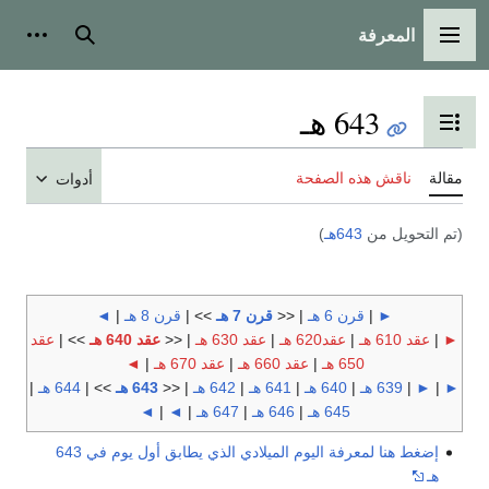
المعرفة
القائمة الرئيسية
بحث
أدوات
643 هـ
تبديل عرض جدول المحتويات
مقالة
ناقش هذه الصفحة
أدوات
(تم التحويل من
643هـ
)
►
|
قرن 6 هـ
| <<
قرن 7 هـ
>> |
قرن 8 هـ
|
◄
►
|
عقد 610 هـ
|
عقد620 هـ
|
عقد 630 هـ
| <<
عقد 640 هـ
>> |
عقد
650 هـ
|
عقد 660 هـ
|
عقد 670 هـ
|
◄
►
|
►
|
639 هـ
|
640 هـ
|
641 هـ
|
642 هـ
| <<
643 هـ
>> |
644 هـ
|
645 هـ
|
646 هـ
|
647 هـ
|
◄
|
◄
إضغط هنا لمعرفة اليوم الميلادي الذي يطابق أول يوم في 643
هـ