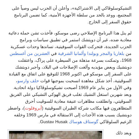
التشيكوسلوڤاكي إلى الاشتراكية»، وأعلن أن الحزب ليس وصياً على
المجتمع، ووعد بالحد من سلطة الأجهزة الأمنية، كما تضمن البرنامج
حقوق السفر إلى الخارج.
لم ينل هذا البرنامج الإصلاحي رضى موسكو، فأخذت تشن حملة دعائية
معادية ضده، غير أن دوپتشك استمر في تطبيق سياسات وبرامج
الحزب الجديدة، فتحركت القوات السوفيتية، تساندها وحدات عسكرية
من
بلغاريا
والمجر
وبولندا
وألمانيا الشرقية
في
العشرين من أغسطس
1968، وتمكنت بسرعة مذهلة من السيطرة على پراگ، واعتقلت
دوبتشيك وبعض مؤيديه وألغت الإصلاحات في البلاد، وأجبر دوبتشك
على السفر إلى موسكو في اكتوبر 1968 للتوقيع على اتفاق مع القيادة
السوڤيتية، أخذ شكل معاهدة انسحبت بموجبها قوات
حلف وارسو
،
وفي الأول من يناير عام 1969 أصبحت تشيكوسلوڤاكيا دولة اتحادية.
وبعد شهرين استغل التشيك تغلب فريق الهوكي التشيكي على الفريق
السوڤيتي، وانطلقت مظاهرات عنيفة معادية للسوڤيت أحرق
المتظاهرون فيها مكاتب شركة الطيران السوڤيتية (
أيروفلوت
)، واضطر
دوبتشيك بسبب هذه الأحداث إلى الاستقالة في مارس 1969 وخلفه
الزعيم السلوڤاكي
گوستاڤ هوساك
Gustav Husak.
وبعد ذلك