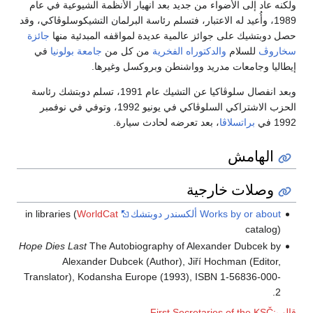
ولكنه عاد إلى الأضواء من جديد بعد انهيار الأنظمة الشيوعية في عام
1989، وأُعيد له الاعتبار، فتسلم رئاسة البرلمان التشيكوسلوڤاكي، وقد
حصل دوبتشيك على جوائز عالمية عديدة لمواقفه المبدئية منها
جائزة
سخاروڤ
للسلام
والدكتوراه الفخرية
من كل من
جامعة بولونيا
في
إيطاليا وجامعات مدريد وواشنطن وبروكسل وغيرها.
وبعد انفصال سلوڤاكيا عن التشيك عام 1991، تسلم دوبتشك رئاسة
الحزب الاشتراكي السلوڤاكي في يونيو 1992، وتوفي في نوفمبر
1992 في
براتسلاڤا
، بعد تعرضه لحادث سيارة.
الهامش
وصلات خارجية
Works by or about ألكسندر دوبتشك
in libraries (
WorldCat
catalog)
Hope Dies Last
The Autobiography of Alexander Dubcek by
Alexander Dubcek (Author), Jiří Hochman (Editor,
Translator), Kodansha Europe (1993), ISBN 1-56836-000-
2.
قالب:First Secretaries of the KSČ