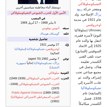
التشيكوسلوڤاكي
دوبتشك أثناء مخاطبته سياسيين آخرين
ومفجر حركة
ربيع
الأمين الأول للحزب الشيوعي التشيكوسلوڤاكي
پراگ
الإصلاحية. ولد
في المنصب
عام 1921 في مدينة
5 يناير 1968 – 17 أبريل 1969
اوخروڤتس
سبقه
أنتونين نوڤوتني
Uhrovec (سلوڤاكيا
خلفه
گوستاڤ هوساك
اليوم) لأسرة فقيرة،
تفاصيل شخصية
انتقل بها والده عام
وُلِد
27 نوفمبر 1921
1925 إلى الاتحاد
اوخروڤتس
،
تشيكوسلوڤاكيا
(
سلوڤاكيا
السوڤيتي (السابق)
الحالية)
حيث تلقى الفتى
توفي
7 نوفمبر 1992
(aged 70)
ألكسندر تعليمه
پراگ
،
تشيكوسلوڤاكيا
(حالياً
جمهورية
هناك، وعمل في
التشيك
)
مجمع صناعي تحت
القومية
سلوڤاكي
إشراف والده. ثم
الحزب
الحزب الشيوعي السلوڤاكي
(1939-1948)
عادت الأسرة إلى
الحزب الشيوعي التشيكوسلوڤاكي
(1948–
تشيكوسلوڤاكيا
1970)
Public Against Violence
(1989-1992)
(السابقة) عام
الحزب الديمقراطي الاشتراكي (سلوڤاكيا)
1938، فعمل
(1992)
ألكسندر ميكانيكاً