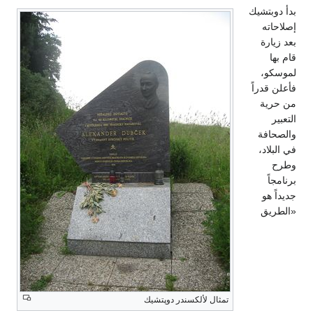
بدأ دوبتشيك
إصلاحاته
بعد زيارة
قام بها
لموسكو،
فأعلن قدراً
من حرية
التعبير
والصحافة
في البلاد،
وطرح
برنامجاً
جديداً هو
«الطريق
تمثال لألكسندر دوپتشيك