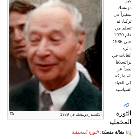
عين
دوبتشك
سفيراً في
تركيا، ثم
تسلم من
عام 1970
حتى 1986
دائرة
الغابات في
براتسلافا
بعيداً عن
المشاركة
في الحياة
السياسية.
الثورة
ألكسندر دوپتشك في 1989
المخملية
مقالة مفصلة
:
الثورة المخملية