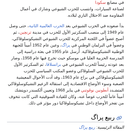
في مصانع
سكودا
لصناعة السيارات، وانتسب للحزب الشيوعي وشارك في أعمال
المقاومة ضد الاحتلال النازي لبلاده.
بدأ صعوده في الحزب الشيوعي بعد
الحرب العالمية الثانية
، حتى وصل
عام 1949 إلى منصب السكرتير الأول للحزب في مدينة
ترنچين
، ثم
أصبح عضواً في اللجنة المركزية للحزب الشيوعي التشيكوسلوڤاكي،
وعضواً في البرلمان الوطني في
پراگ
، وعين عام 1952 أميناً للجبهة
الوطنية التشيكوسلوڤاكية. أُرسل عام 1955 في بعثة دراسية إلى
المدرسة الحزبية العليا في موسكو حيث تخرج فيها عام 1958، وصار
بعد عودته رئيساً للحزب الشيوعي في
براتسلاڤا
، ثم السكرتير الأول
للحزب الشيوعي السلوڤاكي وعضو المكتب السياسي للحزب
التشيكوسلوڤاكي في براج عام 1963، وقد أدت الأحوال المعيشية
الصعبة وسوء الأوضاع الاقتصادية إلى استقالة الزعيم التشيكوسلوڤاكي
المتشـدد
أنطونين نوڤوتني
في يناير 1968 وتعيين ألكسندر دوپتشك
أميناً عاماً للحزب عوضاً عنه، وكان للقيادة السوڤيتية التي كانت تتخوف
من تفجر الأوضاع داخل تشيكوسلوڤاكيا دور مؤثر في ذلك.
ربيع پراگ
المقالة الرئيسية:
ربيع پراگ