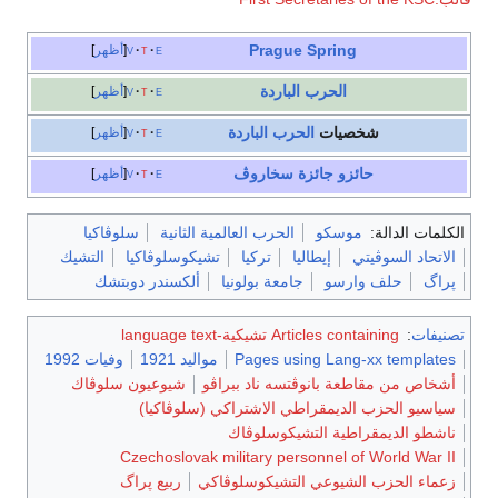
Prague Spring
e
t
v
أظهر
الحرب الباردة
e
t
v
أظهر
شخصيات
الحرب الباردة
e
t
v
أظهر
حائزو جائزة سخاروڤ
e
t
v
أظهر
الكلمات الدالة:
موسكو
الحرب العالمية الثانية
سلوڤاكيا
الاتحاد السوڤيتي
إيطاليا
تركيا
تشيكوسلوڤاكيا
التشيك
پراگ
حلف وارسو
جامعة بولونيا
ألكسندر دوبتشك
تصنيفات
:
Articles containing تشيكية-language text
Pages using Lang-xx templates
مواليد 1921
وفيات 1992
أشخاص من مقاطعة بانوڤتسه ناد ببراڤو
شيوعيون سلوڤاك
سياسيو الحزب الديمقراطي الاشتراكي (سلوڤاكيا)
ناشطو الديمقراطية التشيكوسلوڤاك
Czechoslovak military personnel of World War II
زعماء الحزب الشيوعي التشيكوسلوڤاكي
ربيع پراگ