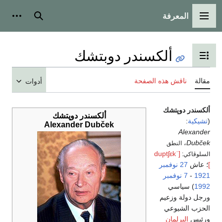
المعرفة
القائمة الرئيسية
بحث
أدوات
ألكسندر دوبتشك
تبديل عرض جدول المحتويات
مقالة
ناقش هذه الصفحة
أدوات
ألكسندر دوپتشك
ألكسندر دوپتشك
(
تشيكية
:
Alexander Dubček
Alexander
،
Dubček
النطق
[ˈduptʃɛk
السلوڤاكي:
]
؛ عاش
27 نوفمبر
1921
-
7 نوفمبر
1992
) سياسي
ورجل دولة وزعيم
الحزب الشيوعي
ورئيس
البرلمان