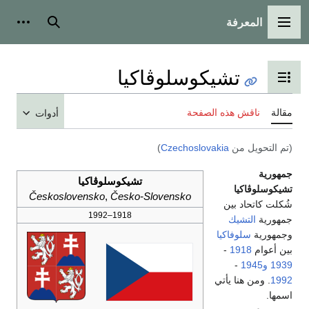
المعرفة
القائمة الرئيسية
بحث
أدوات
تشيكوسلوڤاكيا
تبديل عرض جدول المحتويات
مقالة
ناقش هذه الصفحة
أدوات
(تم التحويل من
Czechoslovakia
)
جمهورية
تشيكوسلوڤاكيا
تشيكوسلوڤاكيا
Československo
,
Česko‑Slovensko
شُكلت كاتحاد بين
1918–1992
جمهورية
التشيك
وجمهورية
سلوفاكيا
بين أعوام
1918
-
1939
و1945
-
1992
. ومن هنا يأتي
اسمها.