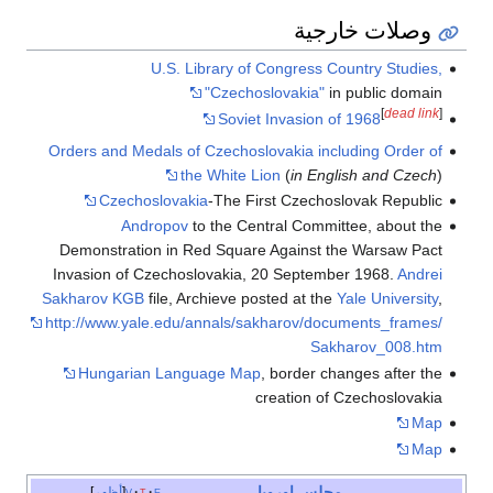
وصلات خارجية
U.S. Library of Congress Country Studies,
"Czechoslovakia"
in public domain
[
dead link
]
Soviet Invasion of 1968
Orders and Medals of Czechoslovakia including Order of
the White Lion
(
in English and Czech
)
Czechoslovakia
-The First Czechoslovak Republic
Andropov
to the Central Committee, about the
Demonstration in Red Square Against the Warsaw Pact
Invasion of Czechoslovakia, 20 September 1968.
Andrei
Sakharov
KGB
file, Archieve posted at the
Yale University
,
http://www.yale.edu/annals/sakharov/documents_frames/
Sakharov_008.htm
Hungarian Language Map
, border changes after the
creation of Czechoslovakia
Map
Map
مجلس اوروبا
e
t
v
أظهر