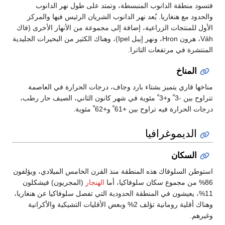
فتسود منطقة الدانوب المنبسطة، وتمتد على طول نهر الدانوب
والحدود مع هنغاريا. يُعد نهر الدانوب الشريان الرئيس فيها والمركز
الأول للمنتجات الزراعية، إضافة إلى مجموعة من الأنهار الأخرى (فاك
Váh، هرون Hron، ونهر إيبل Ipel)، وهناك الكثير من البحيرات الجليدية
المنتشرة في مرتفعات التاترا.
المناخ
مناخها قاري يتميز بشتاء بارد وجاف، درجات الحرارة في العاصمة
تتراوح بين -3 ْ و+3 ْ مئوية في شهر كانون الثاني، الصيف حار رطب،
درجات الحرارة فيه تراوح بين +61 ْ و+62 ْ مئوية.
الديموغرافيا
السكان
استوطن السلوفاك هذه المنطقة منذ القرن الخامس الميلادي، ويؤلفون
86% من مجموع سكان سلوفاكيا، أما
الهنجار
(المجريون) فيشكلون
11%، يعيشون في المنطقة الحدودية التي تفصل سلوفاكيا عن هنغاريا،
وهناك أقلية رومانية تؤلف 2% وبعض الأقليات التشيكية والأكرانية
وغيرهم.