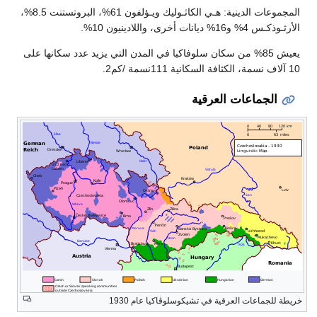
المجموعات الدينية: هـي الكاثـوليك ويـؤلفون 61%، البروتستنت 8.5%،
الأرثـوذكـس 4% و16% ديانات أخرى، واللادينيون 10%.
يعيش 85% من سكان سلوفاكيا في المدن التي يزيد عدد سكانها على
10 آلاف نسمة، الكثافة السكانية 111نسمة /كم2.
الجماعات العرقية
خريطة للجماعات العرقية في تشيكوسلوڤاكيا عام 1930