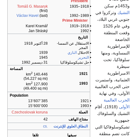
President
و1453م سكن
Tomáš G. Masaryk
• 1918–1935
(first)
التشيك
وتركزوا في
Václav Havel
(last)
• 1989–1992
جنوبي غربي البلاد،
Prime Minister
وفي عام 1526
Karel Kramář
• 1918–1919
Jan Stráský
• 1992
وقعت المنطقة
التاريخ
الخاضعة
• الاستقلال عن النمسا-
28 أكتوبر 1918
للإمبراطورية
المجر
• الاحتلال
النازي
1939
النمساوية، ومنها
•
التحرير
1945
سلوفاكيا، تحت
• حل تشيكوسلوڤاكيا
31 ديسمبر 1992
سيطرة
المساحة
الامبراطورية
2
1921
140،446 km
(54،227 sq mi)
العثمانية، واستمرت
2
1993
127،900 km
حتى الحرب العالمية
(49،400 sq mi)
الأولى، وفي نهاية
Population
الحرب العالمية
13٬607٬385
• 1921
15٬600٬000
• 1993
الأولى
(1918)، أقام
العملة
Czechoslovak koruna
التشيك والسلوفاك
مفتاح الهاتف
42
جمهورية
النطاق العلوي للإنترنت
.cs
تشيكوسلوفاكيا التي
كانت تضم منطقة
سبقها
تلاها