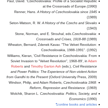
Paul, David. 'Czechoslovakia: Profile of a Socialist Republic
at the Crossroads of Europe
(1990)
Renner, Hans.
A History of Czechoslovakia since 1945
(1989)
Seton-Watson, R. W.
A History of the Czechs and Slovaks
(1943)
Stone, Norman, and E. Strouhal, eds.
Czechoslovakia:
Crossroads and Crises, 1918-88
(1989)
Wheaton, Bernard; Zdenek Kavav. "The Velvet Revolution:
Czechoslovakia, 1988-1991". (1992)
Williams, Kieran, 'Civil Resistance in Czechoslovakia: From
Soviet Invasion to "Velvet Revolution", 1968-89', in
Adam
Roberts
and
Timothy Garton Ash
(eds.),
Civil Resistance
and Power Politics: The Experience of Non-violent Action
from Gandhi to the Present
(Oxford University Press, 2009)
Windsor, Philip, and Adam Roberts,
Czechoslovakia 1968:
Reform, Repression and Resistance.
(1969)
Wolchik, Sharon L.
Czechoslovakia: Politics, Society, and
Economics
(1990)
online books and articles