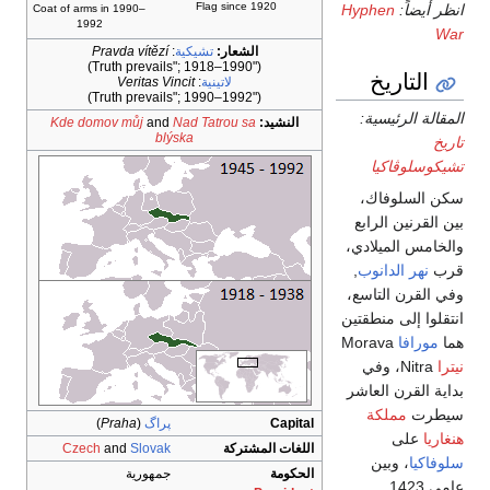
Flag since 1920
انظر أيضاً:
Hyphen
Coat of arms in 1990–
1992
War
الشعار:
تشيكية
:
Pravda vítězí
("Truth prevails"; 1918–1990)
التاريخ
لاتينية
:
Veritas Vincit
("Truth prevails"; 1990–1992)
المقالة الرئيسية:
النشيد:
Nad Tatrou sa
and
Kde domov můj
blýska
تاريخ
تشيكوسلوڤاكيا
سكن السلوفاك،
بين القرنين الرابع
والخامس الميلادي،
قرب
نهر الدانوب
,
وفي القرن التاسع،
انتقلوا إلى منطقتين
هما
مورافا
Morava
نيترا
Nitra، وفي
بداية القرن العاشر
سيطرت
مملكة
Capital
پراگ
(
Praha
)
هنغاريا
على
اللغات المشتركة
Slovak
and
Czech
سلوفاكيا
، وبين
الحكومة
جمهورية
عامي 1423