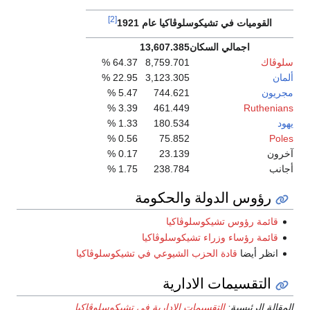
[2]
القوميات في تشيكوسلوڤاكيا عام 1921
اجمالي السكان
13,607.385
سلوڤاك
8,759.701
64.37 %
ألمان
3,123.305
22.95 %
مجريون
744.621
5.47 %
3.39 %
461.449
Ruthenians
يهود
180.534
1.33 %
0.56 %
75.852
Poles
آخرون
23.139
0.17 %
أجانب
238.784
1.75 %
رؤوس الدولة والحكومة
قائمة رؤوس تشيكوسلوڤاكيا
قائمة رؤساء وزراء تشيكوسلوڤاكيا
انظر أيضا
قادة الحزب الشيوعي في تشيكوسلوڤاكيا
التقسيمات الادارية
المقالة الرئيسية:
التقسيمات الادارية في تشيكوسلوڤاكيا