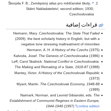
Škorpila F. B.; Zeměpisný atlas pro měšťanské školy;
^
Státní Nakladatelství; second edition; 1930;
Czechoslovakia
قراءات إضافية
Heimann, Mary.
Czechoslovakia: The State That Failed
(2009). the best scholarly history in English, but with a
negative tone stressing maltreatment of minorities.
Hermann, A. H.
A History of the Czechs
(1975)
Kalvoda, Josef.
The Genesis of Czechoslovakia
(1986)
Leff, Carol Skalnick.
National Conflict in Czechoslovakia:
The Making and Remaking of a State, 1918-87
(1988)
Mantey, Victor.
A History of the Czechoslovak Republic
(1973)
Myant, Martin.
The Czechoslovak Economy, 1948-88
(1989)
Naimark, Norman, and Leonid Gibianskii, eds.
The
Establishment of Communist Regimes in Eastern Europe,
1944-1949
(1997)
online edition