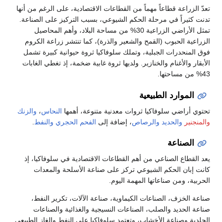
تعدّ الزراعة قطاعاً مهماً من القطاعات الاقتصادية، على الرغم من أنها
تدنت كثيراً في مرحلة الحكم الشيوعي، بسبب التركيز على الصناعة.
تمثل الأراضي الزراعية 30% من مساحة البلاد، وأهم المحاصيل
الزراعية الحبوب (القمح والشعير والذرة)، كما تنتشر زراعة الكروم
فوق المنحدرات الجبلية، وتملك سلوفاكيا ثروة حيوانية كبيرة تشمل
الأبقار والأغنام والخنازير. ولديها ثروة غابية ضخمة، إذ تغطي الغابات
43% من مساحتها.
الموارد الطبيعية
تحتوي أراضي سلوفاكيا ثروات معدنية متنوعة، أهمها
النحاس
،
والزنك
والمنجنير
والحديد
والرصاص
، إضافة إلى
الفحم الحجري
والنفط
.
الصناعة
يعد القطاع الصناعي من أهم القطاعات الاقتصادية في سلوفاكيا، إذ
كانت إبان الحكم الشيوعي تركز على صناعة الأسلحة والمعدات
الحربية، ومن صناعاتها المهمة اليوم.
صناعة الخزف، الصناعات الكيماوية، صناعة الآلات، تكرير النفط،
صناعة الحديد والصلب، الصناعات النسيجية والغذائية والصناعات
الجلدية وصناعة الأخشاب، وتعتمد سلوفاكيا على النفط والغاز الطبيعي