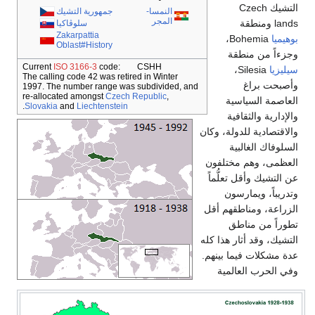
التشيك Czech
النمسا-
جمهورية التشيك
المجر
lands ومنطقة
سلوڤاكيا
Zakarpattia
بوهيميا
Bohemia،
Oblast#History
وجزءاً من منطقة
Current
ISO 3166-3
code: CSHH
سيليزيا
Silesia،
The calling code 42 was retired in Winter
وأصبحت براغ
1997. The number range was subdivided, and
re-allocated amongst
Czech Republic
,
العاصمة السياسية
.
Slovakia
and
Liechtenstein
والإدارية والثقافية
والاقتصادية للدولة، وكان
السلوفاك الغالبية
العظمى، وهم مختلفون
عن التشيك وأقل تعلُّماً
وتدريباً، ويمارسون
الزراعة، ومناطقهم أقل
تطوراً من مناطق
التشيك، وقد أثار هذا كله
عدة مشكلات فيما بينهم.
وفي الحرب العالمية