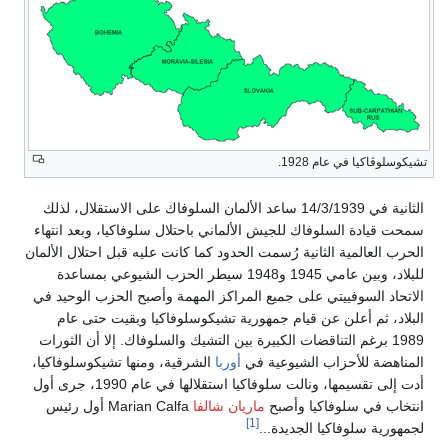
تشيكوسلوڤاكيا في عام 1928.
الثانية في 14/3/1939 ساعد الألمان السلوفاك على الاستقلال، لذلك
سمحت قيادة السلوفاك للجيش الألماني باحتلال سلوفاكيا، وبعد انتهاء
الحرب العالمية الثانية رُسمت الحدود كما كانت عليه قبل احتلال الألمان
للبلاد، وبين عامي 1945 و1948 سيطر الحزب الشيوعي بمساعدة
الاتحاد السوفييتي على جميع المراكز المهمة وأصبح الحزب الوحيد في
البلاد، ثم أعلن عن قيام جمهورية تشيكوسلوفاكيا وبقيت حتى عام
1989 برغم التناقضات الكبيرة بين التشيك والسلوفاك. إلا أن الثورات
المناهضة للأحزاب الشيوعية في
أوربا
الشرقية، ومنها تشيكوسلوفاكيا،
أدت إلى تقسيمها، ونالت سلوفاكيا استقلالها في عام 1990، جرى أول
انتخاب في سلوفاكيا وأصبح
ماريان شالفا
Marian Calfa أول رئيس
[1]
لجمهورية سلوفاكيا الجديدة...