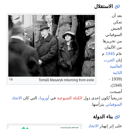
الاستقلال
بعد أن
تمكن
الجيش
السوفياتي
من تحريرها
من الألمان
عام
1945
م
إبان
الحرب
العالمية
الثانية
(1939 -
Tomáš Masaryk returning from exile
1945)،
أصبحت
تدريجياً تُكون إحدى دول
الكتلة الشيوعية
في
أوروبا
، التي كان
الاتحاد
السوفياتي
يترأسها.
بناء الدولة
على إثر إنهيار
الاتحاد