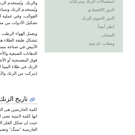
استعمالات الزنك ومركباته
والزنك. ويُستخدم الزن
ويُستخدم الزنك وسبائ
الدور الاقتصادي
القوالب، وفي عملية ال
الدور الحيوي للزنك
تشكيل الأدوات من مس
انظر أيضاً
ويعمل الهواء الرطب ع
المصادر
تتشكل طبقة الطلاء هذه
وصلات خارجية
الأبيض في صناعة مست
الدهانات الصبغية والأ
فوق البنفسجية أو الأش
الزنك في طلاء المينا 
(مركب من الزنك والك
تاريخ الزنك
كلمة الخارصين هى الت
حيث ان شكل الفلز الخ
الفارسية "سنگ" وتعني