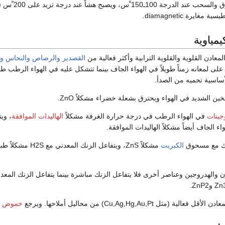
يصبح الزنك قابلاً للطرق والسحب 
ايرة diamagnetic.
مياوية
معادن القلوية والقلوية الترابية وأكثر فعالية من
القصدير
والرصاص
والنحاس
وا
على لمعانه زمناً طويلاً في الهواء الجاف بينما تتشكل عليه في الهواء الرطب ط
أساسية تحميه من الصدأ.
ين الشديد في الهواء ويحترق بشعلة خضراء مشكلاً ZnO.
وجينات
في الهواء الرطب في درجة حرارة الغرفة مشكلاً
الهاليدات الموافقة
، وي
اء الجاف أيضاً مشكلاً الهاليدات الموافقة.
نك مع مسحوق
الكبريت
مشكلاً ZnS، ويتفاعل الزنك المعدني مع H2S مشكلاً طبقة حامية من ZnS وينطلق
(مثل Cu,Ag,Hg,Au,Pt) من محاليل أملاحها. ويرجع
حموض ا