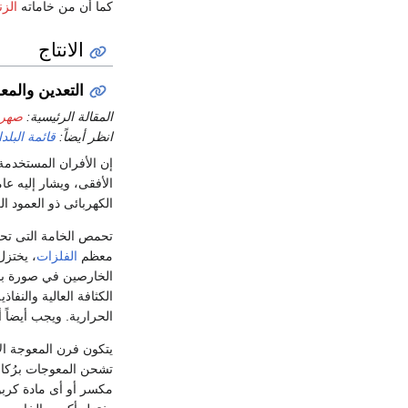
كما أن من خاماته
الز
الانتاج
التعدين والمع
المقالة الرئيسية:
صهر 
انظر أيضاً:
قائمة البل
إن الأفران المستخدمة
الأفقى، ويشار إليه عا
الكهربائى ذو العمود ا
تحمص الخامة التى تحتو
معظم
الفلزات
، يختزل
الخارصين في صورة بخا
الكثافة العالية والنف
الحرارية. ويجب أيضاً
يتكون فرن المعوجة ا
تشحن المعوجات برُكا
مكسر أو أى مادة كربو