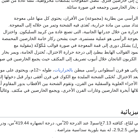
ن إلى خارصين فلزى. تتصل المعوجات بمكثفات مخروطية، تُنشأ عادة من طين
يد بخار الخارصين وجمعه في صورة سائلة.
الرأسى من بطارية (مجموعة) من الأفران، يحتوى كل منها على معوجة
داد مبنى من مادة حرارية، تُغذى فيه الشحنة وتمر من خلاله إلى المعوجة.
ارة من خلال جدرانها الجانبية، التى تصنع عادة من كربيد السليكون. واختزال
عوجة الرأسى هو عملية مستمرة، حيث يشحن ركاز خامة الخارصين المحمصة
ل) بشكل دورى إلى قمة المعوجة في صورة قوالب مُكَوّّكَة (مقولبة مع
د القوالب الهابط ببطئ إلى درجة حرارة الاختزال، تُختزل الخامة، ويمر بخار
الكربون الناتجان خلال أنبوب تصريف إلى المكثف حيث يجمع الخارصين في صور
ربائى هو فرن أسطوانى رأسى مبطن
بالحراريات
، طوله ~12م، ويحتوى 
ة بعد الاختزال. تُحَمّى الشحنة الملبدة مع الكوك في فرن أفقى دوار قبل دخوله
لأجزاء العلوية والسفلية من الفرن، وتقوم الشحنة بين الأقطاب بدور المقاوم 
لالها أبخرة الخارصين وغازات الفرن الأخرى، ويجمع الخارصين في مكثف. وغالبا
زيائية
اسية متراصة .