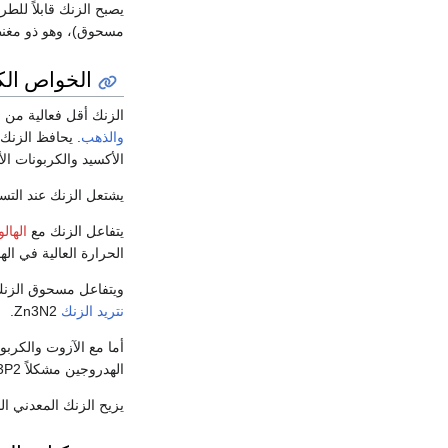
مسحوق)، وهو ذو مغنطيسية مغ
الخواص الكي
الزنك أقل فعالية من ال
والذهب
. يحافظ الزنك 
الأكسيد والكربونات ال
يشتعل الزنك عند التسخ
يتفاعل الزنك مع
الهال
الحرارة العالية في الهو
ويتفاعل مسحوق الز
نتريد الزنك
Zn3N2.
الهدروجين مشكلاً Zn3P2 وZnP2.
يزيح الزنك المعدني المعادن الأقل فعالية 