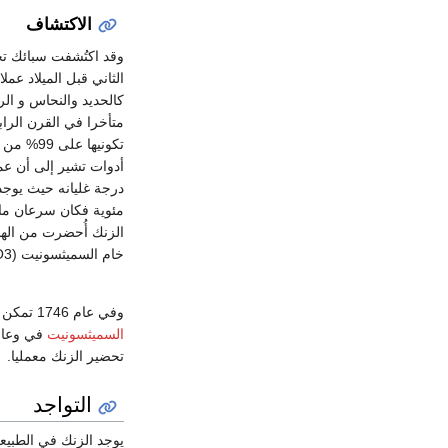
الاكتشاف
وقد اكتُشفت سبائك تح
الثاني قبل الميلاد ع
كالحديد والنحاس و ال
متأخرا في القرن الرا
أدوات تشير إلى أن ع
درجة غليانه حيث يوجد 
الزنك أُحضرت من الهند و
خام السميثسونيت (ZnCO3) إلا أنه احتفظ بالطريقة سراً.
وفي عام 1746 تمكن الألمانى
السميثسونيت
في وعاء 
تحضير الزنك معمليا.
التواجد