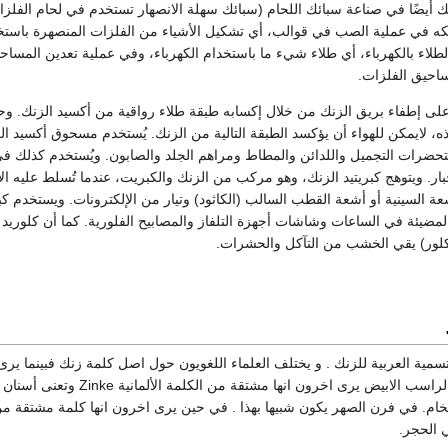
ك أيضًا في صناعة سبائك اللحام (سبائك سهلة الانصهار تستخدم في لحام الفلزا
كه في عملية الصب في قوالب، أي تشكيل الأشياء من الفلزات المنصهرة باستخ
طلاء بالكهرباء، أي طلاء شيء ما باستخدام الكهرباء، وفي عملية تعدين المساح
احيق الفلزات.
لى إطفاء بريق الزنك من خلال إكسابه طبقة طلاء رواقية من أكسيد الزنك. وحا
، لايمكن للهواء أن يؤكسد الطبقة التالية من الزنك. يُستخدم مسحوق أكسيد ال
حضرات التجميل واللدائن والمطاط ومراهم الجلد والصابون. ويُستخدم كذلك ف
حبار. ويتوهج كبريتيد الزنك، وهو مركب من الزنك والكبريت، عندما تُسلط عليه ال
عة السينية أو أشعة القطب السالب (الكاثود) وتيار من الإلكترونات. ويستخدم كبر
المضيئة في الساعات وشاشات أجهزة التلفاز والمصابيح الفلورية. كما أن كلوريد 
لور) يقي الخشب من التآكل والحشرات.
سمية العربية للزنك . و يختلف العلماء اللغويون حول اصل كلمة زنك فبينما ير
انها كلمة لاتينية تعنى الراسب الابيض يرى اخرون انها مشتقة من الكلم
ام. في فرن الصهر يكون شبيها بهذا . في حين يرى اخرون انها كلمة مشتقة من
 الحجر.