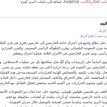
نكيت
ZnO
والگانيت
Zn(Al2O4)، إضافة إلى خامات أخرى كثيرة.
الجة
الزنك
دان حسب انتاج الزنك
 على نطاق واسع في اختزال خامة الخارصين إلى خارصين فلزى هى فرن المُعْوَج
مة بفرن المعوجة البلجيكى، وفرن المُعْوَجَّة الرأسى المستمر، والفرن الحرارى
لرأسى. ويتم تحرير الخارصين في الأفران الثلاثة بعملية اختزال وتقطير.
ى أساساً على كبريتيدات و/أو تُلَبَّد قبل معالجتها بأى من عمليات الاستخلاص. 
 الخارصين من أكسيده في درجة حرارة أعلى من نقطة غليانه. ومن ثم يتحرر
ر، ولذا يجب تكثيفه. والخصائص الهامة للحراريات المستخدمة في هذه العملي
اذية المنخفضة، لكى تقلل الاختراق والتكثف المحتمل لبخار الخارصين داخل المادة
 أن يكون محتوى الحراريات من أكسيد الحديد منخفض لتقليل التفاعل مع الخارصي
لأفقى من قسمين طوليين طويلين، ويحتوى على عدة مئات من المعوجات الأسطو
زات خامة خارصين محمصة، أو كريات ملبدة، أو عُقيدات، مخلوطة مع فحم
نية أخرى مناسبة. وعندما تسخن الشحنة بالتوصيل خلال جدران المعوجة