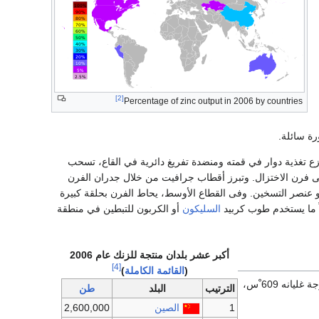
[2]
Percentage of zinc output in 2006 by countries
ة سائلة.
على موزع تغذية دوار في قمته ومنضدة تفريغ دائرية في القاع، تسحب
ا إلى فرن الاختزال. وتبرز أقطاب جرافيت من خلال جدران الفرن
أو عنصر التسخين. وفى القطاع الأوسط، يحاط الفرن بحلقة كبيرة
ًً ما يستخدم طوب كربيد
السليكون
أو الكربون للتبطين في منطقة
أكبر عشر بلدان منتجة للزنك عام 2006
[4]
(
القائمة الكاملة
)
الزنك معدن أبيض فضي لمّاع، كثافته 7.13غ/سم3 عند الدرجة 20 ْس، درجة انصهاره 419.44 ْس، ودرجة غليانه 609 ْس،
الترتيب
البلد
طن
1
الصين
2,600,000