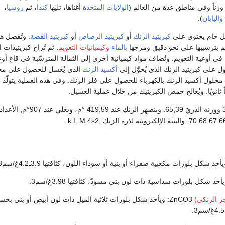
الولايات المتحدة
أغناها، تليها
كندا
، ثم
روسيا
،
واليابان
).
ل خام يحتوي على
كبريتيد الزنك
أو
كبريتيد الرصاص
أو
كبريتيد الفضة
. وتُفصل ه
جم بترسيبها على نحو دقيق ومزجها
بالماء
وكيميائيات التعويم
. ثم تُزاح كبريتيدات
اتج في أوعية التعويم. وتُضاف مواد كيميائية أخرى إلى الثمالة المترسّبة في قاع أو
ل على كبريتيد الزنك الذى يُحوَّل إلى
أكسيد الزنك
الذي يُغسل للحصول على مح
ّل محلول أكسيد الزنك بالكهرباء للحصول على فلز الزنك. وفى هذه العملية يتولّد
ح
اً ثانويًا. ويُعالج حمض الكبريتيك من خلال عملية الغسيل.
والعدد الذري للزنك 30 ووزنه الذريّ 65,39. وينصهر الزنك عند 9
ر الزنكي)
ZnCO3: ويأخذ شكل بلورات ثلاثية الميل ذات لون أبيض أو بني بح