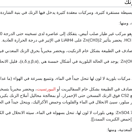
نك
يطة مستقرة كثيرة، ومركبات معقدة كثيرة يدخل فيها الزنك في بنية الشاردة 
ة.
Zn(OH)2: يوجد في الحال
البيورتسيت
مبلور، سيئ الانحلال في الماء والقلويات وحمض الأكزاليك، وينحل جيداً في الحمو
ZnSO4.7H2O: وهي بلورات لا لون لها، تنحل بسهولة في الماء، سيئة الانحلال
حمض الكبريت الممدد]].