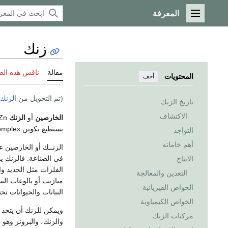
المعرفة
القائمة الرئيسية
زنك
مقالة
ناقش هذه ال
المحتويات
أخف
(تم التحويل من
الزنك
تاريخ الزنك
الاكتشاف
الخارصين
أو
الزنك
Zn من عناصر السلسله الاولى في
يستطيع تكوين complex
التواجد
أهم خاماته
في الصناعة. فالزنك يم
الانتاج
الفلزات مثل الحديد وا
التعدين والمعالجة
ميازيب أو بالوعات الس
الخواص الفيزيائية
النباتات والحيوانات تح
الخواص الكيمياوية
ويمكن للزنك أن يتحد 
مركبات الزنك
والزنك، والبرونز وهو