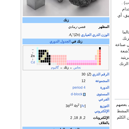
ت) .
دام
يق، أي
زنك
المظهر
فضي-رمادي
لما
الوزن الذري العياري
°(Zn)
A
r
زنك
زنك في
الجدول الدوري
ي صناعة
–
أشعة
↑
Zn
يتيد
↓
Cd
الزنك
نحاس
←
زنك
→
گاليوم
الرقم الذري
(
Z
)
30
المجموعة
12
الدورة
period 4
المستوى
d-block
الفرعي
ى بعضهم
10
2
التوزيع
4s
] 3d
Ar
[
ة الألمانية Zinke وتعنى أسنان المشط
الإلكتروني
 الكلم
الإلكترونات
2, 8, 18, 2
بالغلاف