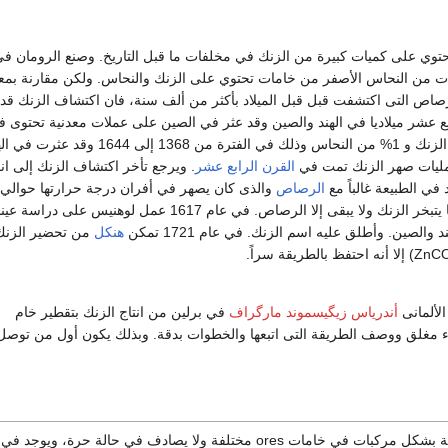
توي على كميات كبيرة من الزنك في مخلفات ما قبل التاريخ. وصنع الرومان في
ملات من النحاس الأصفر من خامات تحتوي على الزنك والنحاس. ولكن مقارنة بمع
رصاص التى اكتشفت قبل قبل الميلاد بأكثر من ألف سنة، فان اكتشاف الزنك قد 
بع عشر ميلاديا في الهند والصين وقد عثر في الصين على عملات معدنية تحتوى 
تكونيها على 99% من الزنك و 1% من النحاس وذلك في الفترة من 1368 إ
مليات صهر الزنك تمت في
القرن الرابع عشر
. ويرجع تأخر اكتشاف الزنك إلى ا
في الطبيعة غالباً مع
الرصاص
مئوية فكان سرعان ما يتبخر الزنك ولا يبقى إلا الرصاص. في عام 1617 عمل لوهنيس ع
الصين. وأطلق عليه اسم الزنك. في عام 1721 تمكن
هنكل
من تحضير الزن
أندرياس زيگيسموند مارگراف
في برلين من انتاج الزنك بتقطير خام
مغلق ووصف الطريقة التى اتبعها والخطوات بدقة. وبذلك يكون أول من توصل
يوجد الزنك في الطبيعة بشكل مركبات في خامات ores مختلفة ولا يصادف في حالة حرة، وي