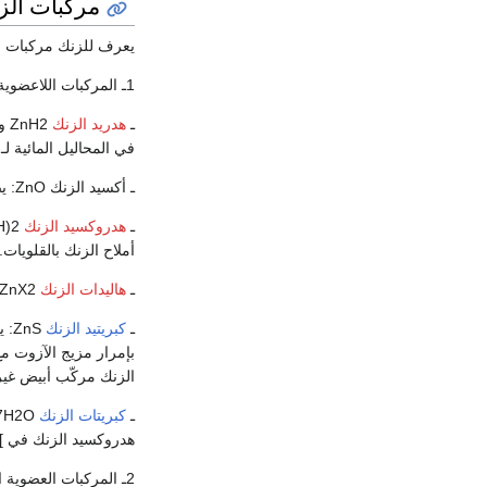
مركبات الز
يعرف للزنك مركبات بس
1ـ المركبات اللاعضوية، ومنها:
ـ
هدريد الزنك
في المحاليل المائية لـ HCl. يحضر بتأثير Zn(CH3)2 على LiAlH4 في الإتير في درجة الحرارة العادي
ـ أكسيد الزنك ZnO: يصادف في الطبيعة بشكل خام الزنكيت، ويحضر مخبرياً بحرق الزنك المعدني في الهواء أو بتكليس
ـ
هدروكسيد الزنك
أملاح الزنك بالقلويات.
ـ
هاليدات الزنك
ZnX2 مركبات بلورية لا لون لها تنحل جيداً في الماء، وتتميع بسرعة في الهواء (ما عدا ZnF2 فهو صعب الانحلال).
ـ
كبريتيد الزنك
ZnS: يصادف في الطبيعة بشكل خام السفاليريت أو
الزنك مركّب أبيض غير 
ـ
كبريتات الزنك
هدروكسيد الزنك في ]]
2ـ المركبات العضوية المعدنية، ومنها: