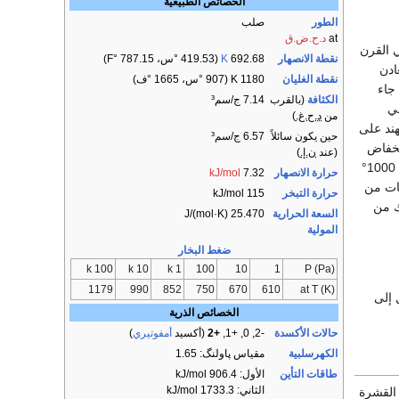
الخصائص الطبيعية
الطور
صلب
at
د.ح.ض.ق
 القرن
نقطة الانصهار
692.68
K
​(419.53 °س، ​787.15 °F)
ادن
نقطة الغليان
1180 K ​(907 °س، ​1665 °ف)
جاء
الكثافة
(بالقرب
7.14 ج/سم³
في
من
د.ح.غ.
)
لى 1644 وقد عثرت في الهند على
حين يكون سائلاً
6.57 ج/سم³
نخفاض
(عند
ن.إ.
)
والذى كان يصهر في أفران درجة حرارتها حوالي 1000°
حرارة الانصهار
7.32
kJ/mol
لى دراسة عينات من
حرارة التبخر
115 kJ/mol
ك من
السعة الحرارية
25.470 J/(mol·K)
المولية
ضغط البخار
100 k
10 k
1 k
100
10
1
P (Pa)
1179
990
852
750
670
610
at T (K)
 إلى
الخصائص الذرية
حالات الأكسدة
-2, 0, +1,
+2
​(أكسيد
أمفوتيري
)
الكهرسلبية
مقياس پاولنگ: 1.65
طاقات التأين
الأول: 906.4 kJ/mol
الثاني: 1733.3 kJ/mol
وجد في القشرة