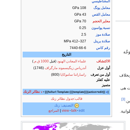
المغناطيسي
معامل يونگ
108 GPa
معامل القص
43 GPa
معاير الحجم
70 GPa
نسبة پواسون
0.25
صلادة موز
2.5
صلادة برينل
327–412 MPa
رقم كاس
7440-66-6
َّة
التاريخ
الاكتشاف
علماء المعادن الهنود
(قبل
1000 ق.م.
)
أول عزل
أندرياس زيگيسموند مارگراف
(1746)
أول من تعرف
راساراتنا ساموكايا
(800)
وبخلاف
عليه كفلز
متميز
ات هى
نظائر الزنك
v
• [{{fullurl:Template:{{{template}}}|action=edit}}
e
]
قالب:جدول نظائر زنك
[3]
ن.
التصنيف: زنك
edit
talk
view
|
المراجع
انية.