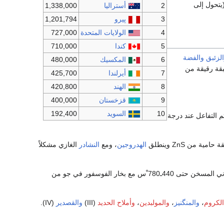
عند الدرجة 100ـ150 ْس، ويصبح هشاً عند درجة تزيد على 200 ْس (يتحول إلى
2
أستراليا
1,338,000
3
پيرو
1,201,794
4
الولايات المتحدة
727,000
5
كندا
710,000
لزئبق
والفضة
6
المكسيك
480,000
بقة رقيقة من
7
أيرلندا
425,700
8
الهند
420,800
9
قزخستان
400,000
10
السويد
192,400
تم التفاعل عند درجة
الهدروجين
، ومع
النشادر
الغازي مشكلاً
أما مع الآزوت والكربون والهدروجين وعناصر أخرى فلا يتفاعل الزنك مباشرة بينما يتفاعل الزنك المعدني المسخن حتى 440ـ780 ْس مع بخار الفوسفور في جو من
لكروم
،
والمنگنيز
،
والمولبدين
،
وأملاح الحديد
(III)
والقصدير
(IV).