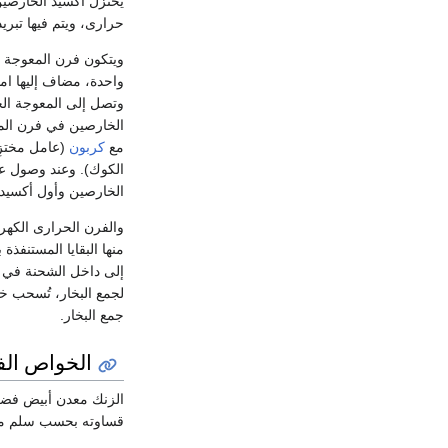
يختزل أكسيد الخارصي
حرارى، ويتم فيها تبر
ويتكون فرن المعوجة 
واحدة، مضاف إليها امت
وتصل إلى المعوجة الحر
الخارصين في فرن الم
مع
كربون
(عامل مختزِ
الكوك). وعند وصول عمو
الخارصين وأول أكسيد 
والفرن الحرارى الكه
منها البقايا المستنفذ
إلى داخل الشحنة في ا
لجمع البخار، تُسحب خ
جمع البخار.
الخواص الفي
قساوته بحسب سلم مواس 2.5ـ2.9، له بنية بلورية سد