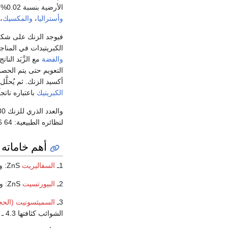
الأرضية بنسبة 0.02% وزناً وفي مناطق عدة من العالم (
وأستراليا
،
والمكسيك
،
فيوجد الزنك على شك
الكبريتيدات في المنا
والفضة
مع الزَّبَد الن
التعويم حتى يتم الحصو
أكسيد الزنك. ثم يُحلَ
الكبريتيك
باعتباره ناتج
لنظائره الطبيعية: 64 66 67 68 70, والبنية الإلكترونية لذرة الزنك: k.L.M.4s2.
أهم خاماته
1ـ
السفاليريت
ZnS: ويأخذ شكل بلورات مكعبية صفراء أو بنية أو سوداء اللون، كثافتها 3.9ـ4.2غ/سم3.
2ـ
البيورتسيت
ZnS: ويأخذ شكل بلورات سداسية ذات لون بني مسودّ، كثافتها 3.98غ/سم3.
3ـ
السميثسونيت (الحج
الشوائب كثافتها 4.3 ـ 4.5غ/سم3.