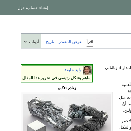
إنشاء حساب
دخول
اقرأ
عرض المصدر
تاريخ
أدوات
وذلك لوجود مدارات فارغه بالمدار d وبالتالي
وليد خليفة
ساهم بشكل رئيسي في تحرير هذا المقال
تع بأهمية
زنك,
Zn
00
ة
ات مثل
ا أنّ
لين.
لأحمر
النيكل