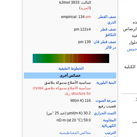
الثالث: 3833 kJ/mol
(
المزيد
)
نصف القطر
pm
empirical: 134
ذه
الذري
 الرصاص
نصف قطر
122±4 pm
التكافؤ
عية
لول
نصف قطر ڤان
139 pm
در ڤالز
مض
419,5 °م، ويغلي عند 907°م, الأعداد الكتلية
الخطوط الطيفية
خصائص أخرى
البنية البلورية
​سداسية الأضلاع مدموكة بتلاصق
سداسية الأضلاع مدموكة بتلاصق crystal
structure for زنك
سرعة الصوت
116 W/(m·K)
قضيب رفيع
التمدد الحراري
30.2 µm/(m⋅K) (عند 25 °س)
المقاومة
59.0 nΩ⋅m (at 20 °C)
سب
الكهربائية
الترتيب
معاكس المغناطيسية