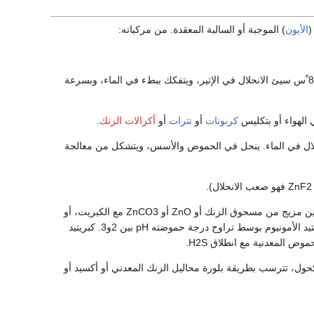
(
الأيون
) الموجبة أو السالبة المعقدة. من مركباته:
ZnH2 وهو مركب غير طيار صلب أبيض، يتفكك إلى عناصره لدى تسخينه حتى الدرجة 80 ْس سيئ الانحلال في الإتير، ويتفكك ببطء في الماء، وبسرعة
كربونات
أو
نترات
أو
أكزالات الزنك
.
ة البلورية في أشكال خمسة هي ,(ε,δ,γ,β,α)، قليل الانحلال في الماء. ينحل في الحموض والأسس، ويتشكل من معالجة
، ويحضر مخبرياً بتسخين مزيج من مسحوق الزنك أو ZnO أو ZnCO3 مع الكبريت، أو
بإمرار مزيج الآزوت مع CS2 فوق الزنك المسخن حتى الإحمرار، أو بمعالجة محاليل أملاح الزنك بكبريتيد الأمونيوم بوسط تراوح درجة حموضته pH بين 2و3. كبريتيد
ض المعدنية مع انطلاق H2S.
 في الكحول، تترسب بطريقة بلورة محاليل الزنك المعدني أو أكسيد أو