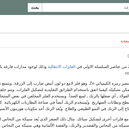
بحث
صفحة
)
الفلزات الانتقالية
الزنــك أو الخارصين عنصر رمزه الكيميائي Zn. وهو فلز لامع ذو لون أبيض ضارب إلى الزرقة، ويتم
كن تشكيله كيفما اتفق باستخدام الطرائق التقليدية لتشكيل الفلزات. ويتم جلفن
لفولاذ ـ أي صقلها بالزنك ـ لمنع الصدأ. ويستخدم الفلز المجلفن في بعض المنتج
طح وبطانات الصهاريج. ويُستخدم الزنك أيضاً في صناعة البطاريات الكهربائية. كم
تاج إلى الزنك في النمو الطبيعي والعلاج. ويُعد الزنك أحد مكونات هورمون الأنسو
مع فلزات أخرى لتشكيل سبائك. مثال ذلك الصفر الذي يُعد سبيكة من النحاس ا
 سبيكة من النحاس والقصدير والزنك، والفضة الألمانية وهي سبيكة من النحاس و