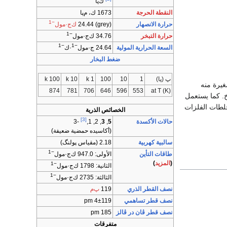
ك‌پا
النقطة الحرجة
1673 ك، م‌پا
−1
حرارة الانصهار
(grey) 24.44
ك‌ج·مول
−1
حرارة التبخر
34.76 ك‌ج·مول
−1
−1
السعة الحرارية المولية
24.64 ج·مول
·ك
ضغط البخار
پ (پا)
1
10
100
1 k
10 k
100 k
رعات صغيرة منه
874
781
706
646
596
553
at T (K)
خ. كما يستعمل
خلطات الفلزات
الخصائص الذرية
[3]
حالات الأكسدة
-3
, 2, 1,
3
,
5
(أكاسيده حمضية ضعيفة)
سالبية كهربية
2.18 (مقياس پولنگ)
−1
طاقات التأين
الأولى: 947.0 ك‌ج·مول
(
المزيد
)
−1
الثانية: 1798 ك‌ج·مول
−1
الثالثة: 2735 ك‌ج·مول
نصف القطر الذري
119
پ‌م
نصف قطر تساهمي
4±119 pm
نصف قطر ڤان در ڤالز
185 pm
متفرقات