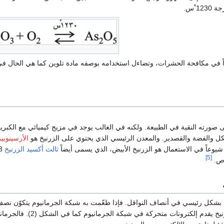
 ْس.
لى صورته النقية في الطبيعة. ولكنه في الغالب يوجد في مزيج كيميائي مع الكبر
يكل والفضة والقصدير. والمعدن الرئيسي الذي يحتوي على الزرنيخ هو
الأرسينوبي
شيوعاً في الاستعمال هو الزرنيخ الأبيض، الذي يسمى أيضاً
ثالث أكسيد الزرنيخ
[5]
اص.
بشكل رئيسي في أنصاف النواقل. فإذا طعّمت به شبكة الجرمانيوم يتكوّن نص
(negative) n لأن الزرنيخ يقدم إلكترونات مت