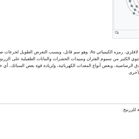
الزرنيخ عنصر كيميائي لافلزي، رمزه الكيميائي As. وهو سم قاتل، ويسبب التعرض الطويل لج
توي الكثير من سموم الفئران ومبيدات الحشرات والنباتات الطفيلية على الزرني
دق الرصاصية، وبعض أنواع المعدات الكهربائية، ولزيادة قوة بعض السبائك، أي 
لأخرى.
 للزرنيخ: