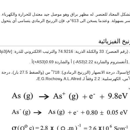
لشكل المعتاد للعنصر. له مظهر براق وهو موصل جيد معتدل للحرارة والكهرباء. 
الرمادي متقصف ويتكسر بسهولة. وعندما يسخن الى 613°م، فإن الزرنيخ الرمادي يتسامى
خ الفيزيائية
الكتلة الحجمية: 5.780غ/سم3، درجة الانصهار (الزرنيخ