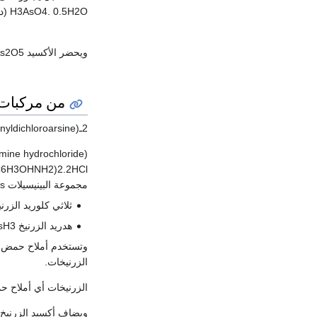
H3AsO4. 0.5H2O (درجة الانصهار: 36.14ْس). ويُحضَّر من تفاعل As2O3 وحمض الآزوت المركز:
ويحضر الأكسيد As2O5 من H3AsO4 بتسخينه لدرجة 300 ْس تبعاً للتفاعل
من مركبات 
2ـ(chlorovinyldichloroarsine) ClCH=CHAsCl2 :lewisit مادة قتالية سائلة سامة ومهيجة.
مجموعة البينيسيلات penicillins.
ثلاثي كلوريد الزرنيخ AsCl3: سائل زيتي يستخدم في الصناعات الدوائية، وصناعة المواد القتالية و
هدريد الزرنيخ arsine AsH3 : غاز له رائحة
الزرنيخات.
الزرنيخات أي أملاح حمض الزرنيخ H3AsO4 مواد تستخدم في الصناعات الدوائية وفي صناعة مواد