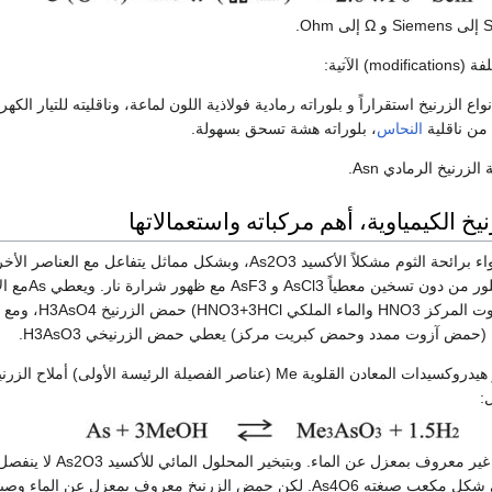
) الآتية:
واع الزرنيخ استقراراً و بلوراته رمادية فولاذية اللون لماعة، وناقليته للتيار الكهر
من ناقلية
النحاس
، بلوراته هشة تسحق بسهولة.
خ الكيمياوية، أهم مركباته واستعمالاتها
يحترق الزرنيخ في الهواء برائحة الثوم مشكلاً الأكسيد As2O3، وبشكل مماثل يتفاعل مع العناصر 
يتفاعل مع الفلور والكلور من دون تسخي
المؤكسدة (حمض الآزوت المركز HNO3 والماء الملكي HNO3+3HCl) حمض الزرنيخ H3AsO4، ومع
(حمض آزوت ممدد وحمض كبريت مركز) يعطي حمض الزرنيخي H3AsO3.
ويعطي As مع مصهور هيدروكسيدات المعادن القلوية Me (عناصر الفصيلة الرئيسة الأولى) أملاح 
إن حمض الزر￼نيخي غير معروف بمعزل عن الماء. وبتبخي
As2O3 بل يتبلور على شكل مكعب صيغته As4O6. لكن حمض الزرنيخ معروف بمعزل عن الما