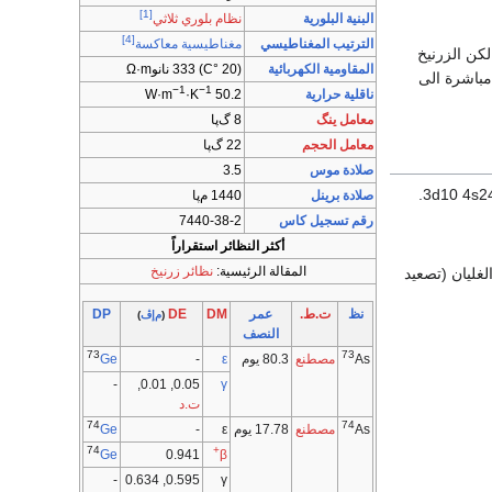
[1]
البنية البلورية
نظام بلوري ثلاثي
[4]
الترتيب المغناطيسي
مغناطيسية معاكسة
لكن الزرنيخ
المقاومية الكهربائية
(20 °C) 333 نانوΩ·m
 أي يتحول مباشرة الى
−1
−1
ناقلية حرارية
·K
50.2 W·m
معامل ينگ
8 گ‌پا
معامل الحجم
22 گ‌پا
صلادة موس
3.5
صلادة برينل
1440 م‌پا
رقم تسجيل كاس
7440-38-2
أكثر النظائر استقراراً
المقالة الرئيسية:
نظائر زرنيخ
 الرمادي): 718 ْ س (والضغط 27.5 بار)، درجة الغليان (تصعيد
نظ
ت.ط.
عمر
DM
DE
DP
(
م‌إڤ
)
النصف
73
73
مصطنع
80.3 يوم
ε
-
Ge
As
0.05, 0.01,
γ
-
ت.د
74
74
مصطنع
17.78 يوم
ε
-
Ge
As
74
+
0.941
Ge
β
0.595, 0.634
γ
-