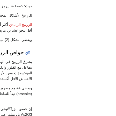
حيث: Ω-1==S. يرمز S إلى Siemens و Ω إلى Ohm.
للزرنيخ الأشكال المختلفة (modifications
الزرنيخ الرمادي
أكثر أن
أقل بنحو عشرين مرة 
ويعطي الشكل (2) بنية الزرنيخ الرمادي Asn.
خواص الزرني
الأحماض الأقل أكسدة 
(arsenite) تبعاً للتفاعل: