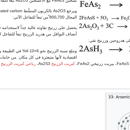
تسخين FeAsS مع الأكسجين As2O3 تبعاً للتفاعل الآتي:
المجال 700ـ800 ْس تبعاً للتفاعل الآتي:
يحصل على زرنيخ نقاوته عالية جداً لاستخدامه ف
أنصاف النواقل من هدريد الزرنيخ تبعاً للتفاعل 
وتبلغ نسبة الزرنيح نحو 6×10-4% في
اقتصادية لأنها متبعثرة في كل مكان. من خامات 
،
كبريت الزرنيخ
As2S3،
رباعي كبريت الزرنيخ