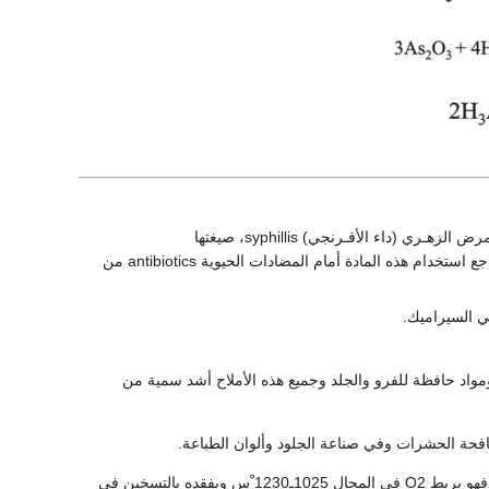
(arsphenamine hydrochloride) salvarsan مادة اكتشفهـا (1908 ) Ehrlich ، اسـتخدمت فـي علاج مرض الزهـري (داء الأفـرنجي) syphillis، صيغتها
As2(C6H3OHNH2)2.2HCl واسمها العلمي هو: 3 diamino-4-dihydroxylarsenobenzene.ـ وقد تراجع استخدام هذه المادة أمام المضادات الحيوية antibiotics من
والأعشاب الضارة ومواد حافظة للفرو والجلد وجميع هذه الأملاح أشد سمية من
ويضاف أكسيد الزرنيخ As2O3 إلى مصهور الزجاج لطرد فقاعات الأكسجين الناتجة من تفكك النترات، فهو يربط O2 في المجال 1025ـ1230 ْس ويفقده بالتسخين في