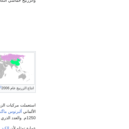
والزرنيخ خماسي التكاف
[6]
انتاج الزرنيخ عام 2006
استعملت مركبات الزرني
الألماني
ألبرتوس ماگ
1250م. والعدد الذري للزرنيخ 33، ووزنه الذري 74,9216.
عملية تمثله لأن
الكبد