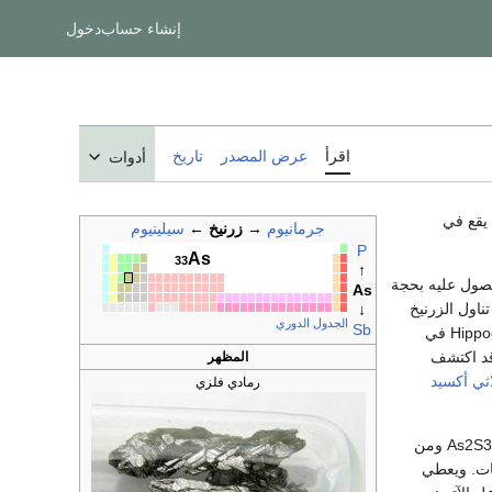
إنشاء حساب
دخول
اقرأ
عرض المصدر
تاريخ
أدوات
 فلزي ، رمزه الكيميائي As ، عدده الذري 33 ، كتلته الذرية 74،92 ، يقع في
جرمانيوم
→
زرنيخ
←
سيلينيوم
P
As
33
↑
حصول عليه بحجة
As
اول الزرنيخ
↓
الجدول الدوري
Sb
(1191ـ1280) Albertus Magnus، وكان أبقراط Hippocrates في
المظهر
اثي أكسيد
رمادي فلزي
ويمكن الحصول على الزرنيخ من As2O3 ومن As2S3 ومن
ات. ويعطي