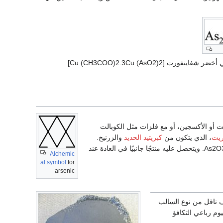
ويستخدم As2O3 أيضاً في مكافحة الحشرات، وتضاءل استخدامه بوصفه مادة تلوين كما هي الحال في أخضر شفاينفورت [Cu (CH3COO)2.3Cu (AsO2)2]
يت أو الأكسجين، أو مع فلزات مثل الكوبالت
ريت
، الذي يتكون من
كبريتيد الحديد
والزرنيخ.
As2O3. ويتحصل عليه منتجًا جانبيًا في العادة عند
Alchemic
al symbol
for
arsenic
ف ناقل من نوع السالب
حركة في شبكة الجرمانيوم كما في الشكل (2). فالجرمانيوم رباعي التكافؤ