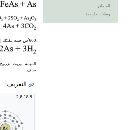
المصادر
وصلات خارجية
600 ْس حيث يتفكك إلى هدروجين وزرنيخ نقي:
المهمة: بيريت الزرنيخ FeAsS، بيريت زرنيخي FeAs2
صاف.
التعريف