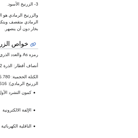
3- الزرنيخ الأسود.
والزرنيخ الرمادي هو ا
بخار دون أن ينصهر.
خواص الزرني
رمزه As والعدد الذري (رقم العنصر): 33 والكتلة الذرية: 74.9216 والترتيب الالكتروني للذرة: [Ar]3d10 4s24p3.
أنصاف أقطار: الذرة 1.2أنغستروم والشاردة 2.22(AS3-) أ والشاردة 0.69(AS3+)أ .
الزرنيخ الرمادي): 616 ْس، الكهرسلبية: 2.2 وفقاً لـ A.L.Allred وE.G.Rochow،
كمون التشرد الأول
الإلفة الالكترونية
الناقلية الكهربائية