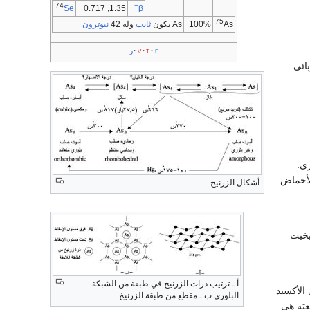
74
−
1.35, 0.717
Se
β
75
100%
As يكون
ثابت
وله 42
نيوترون
As
e
t
v
·
ر
بائي
الأخرى.
ن معطياً AsCl3 و AsF3 مع ظهور شرارة نار. ويعطي Asمع الأحماض
أشكال الزرنيخ
الزرنيخيت
أ ـ ترتيب ذرات الزرنيخ في طبقة من الشبكة
ر المحلول المائي للأكسيد As2O3 لا ينفصل الأكسيد
البلوري ب ـ مقطع من طبقة الزرنيخ
ء وصيغته هي