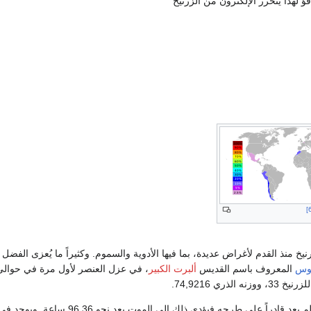
ؤ لهذا يتحرر الإلكترون من الزرنيخ
خ منذ القدم لأغراض عديدة، بما فيها الأدوية والسموم. وكثيراً ما يُعزى الفضل ل
نوس
المعروف باسم القديس
ألبرت الكبير
، في عزل العنصر لأول مرة في حوالي
لم يعد قادراً على طرحه فيؤدي ذلك إلى الموت بعد نحو 36ـ6