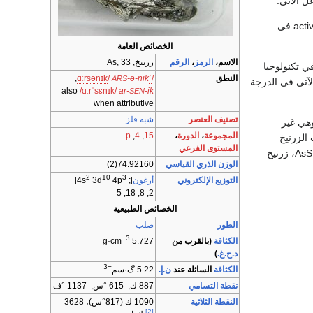
ويرجع As2O3 بالكربون المنشَّط activated carbon في
الخصائص العامة
الاسم،
الرمز
،
الرقم
زرنيخ, As, 33
ي تكنولوجيا
النطق
/
ˈ
-ə-nik
/
k
ɪ
ən
s
ɑːr
,
ARS
الآتي في الدرجة
also
/
ɑːr
ˈ
s
ɛ
n
ɪ
k
/
ar-
-ik
SEN
when attributive
تصنيف العنصر
شبه فلز
 الطبيعة وهي غير
المجموعة
،
الدورة
،
15
,
4
,
p
الزرنيخ
المستوى الفرعي
AsS، زرنيخ
الوزن الذري القياسي
74.92160(2)
2
10
3
التوزيع الإلكتروني
أرغون
]; 4s
4p
3d
]
2, 8, 18, 5
الخصائص الطبيعية
الطور
صلب
−3
الكثافة
(بالقرب من
5.727 g·cm
د.ح.غ.
)
−3
الكثافة
السائلة عند
ن.إ.
5.22 گ·سم
نقطة التسامي
887 ك, 615 °س, 1137 °ف
النقطة الثلاثية
1090 ك (817°س)، 3628
[2]