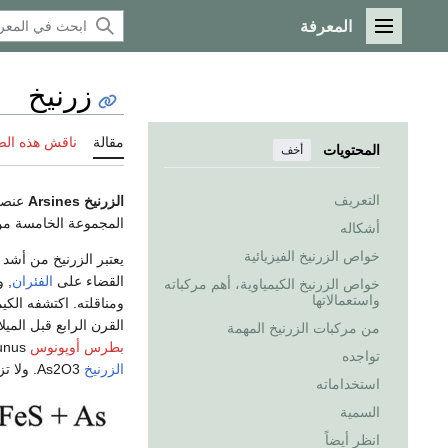
المعرفة
القائمة الرئيسية
زرنيخ
مقالة
ناقش هذه ال
المحتويات
أخف
التعريف
الزرنيخ
Arsines
المجموعة الخامسة م
أشكاله
خواص الزرنيخ الفيزيائية
يعتبر الزرنيخ من أشد
القضاء على
الفئران
, 
خواص الزرنيخ الكيمياوية، أهم مركباته
واستعمالاتها
ومناقلته. اكتشفه الكي
القرن الرابع قبل الميلا
من مركبات الزرنيخ المهمة
بطرس أوپونوس
Petrus Opunus سُمية الزرنيخ. وكاد ملك فرنسا
تواجده
الزرنيخ
As2O3. ولا تزال تتردد شائعة الموت البطيء
استخداماته
السمية
انظر أيضاً