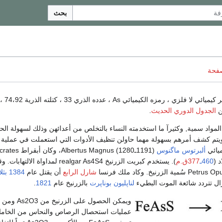
بحث
صفحة
عنصر كيميائي لا
ن
الجدول الدوري الحديث
.
 المواد سمية, وكثيرآ ما استخدمته النساء بالتخلص من أعدائهن وذلك لسهولة ال
ويتم كشف أمرهم بسهولة مهما حاولن تنظيف الأدوات التي استعملت في عملية تن
ميائي
ألبرتوس ماگنوس
د (
460ـ
377ق.م
). يستخدم كبريت الزرنيخ realgar As4S4 لمداواة الالتهابات. وقد اكتشف
شارل الرابع
أن يقتل عام
1384
بثل
لناپليون بوناپرت
بالزرنيخ عام
1821
.
عمليات استحصال الرصاص والنحاس من الخام