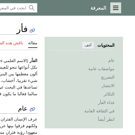
المعرفة
القائمة الرئيسية
فأر
مقالة
ناقش هذه ال
المحتويات
أخف
عام
الفأر
(الاسم العلمي Mus)
بكل أنواعها تنحو للعيش با
مواصفات عامة
ألون معظمها بين البني 
التشريح
شيء تقريبا، أخشاب، أ
الانتشار
تساعدها في البحث عن ا
سالما فغالبا ما يكون
التكاثر
غذاء الفأر
عام
في الثقافة العامة
عرف الإنسان الفئران م
انظر أيضاً
ولكنهم فرقوا بينها عن