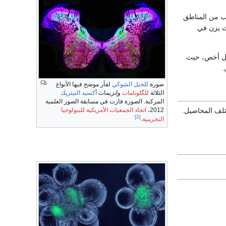
قرب من المناطق
يث يزن في
شكل أخص، حيث
.
صورة
للحبل الشوكي
لفأر موضح فيها الأنواع
الثلاثة
للگلوتامات
وإنزيمات
أكسيد النيتريك
المركبة. الصورة فازت في مسابقة الصور العلمية
تلف المحاصيل.
2012،
اتحاد الجمعيات الأمريكية للبيولوجيا
[2]
التجريبية
.