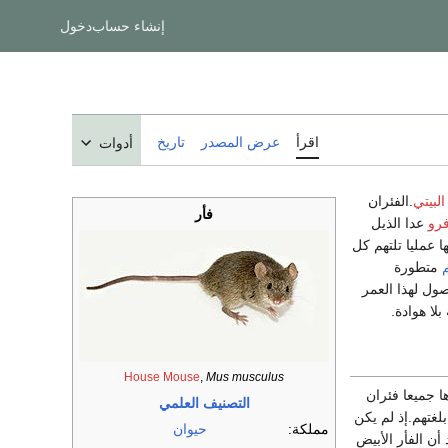
إنشاء حساب
دخول
اقرأ
عرض المصدر
تاريخ
أدوات
البيتي
.الفئران
فأر
رو
عدا الذيل
ا عمليا تلتهم كل
متطورة
ول لهذا العمر
لا هوادة.
House Mouse
,
Mus musculus
ا جميعا فئران
التصنيف العلمي
لغتهم.إذ لم يكن
مملكة:
حيوان
 الصين عام 900 قبل الميلاد أذ يعتقد أن الفأر الأبيض