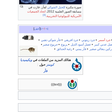
صورة مكبرة
للحبل الشوكي
لفأر، فازت في
مسابقة الصور العلمية 2012،
اتحاد الجمعيات
[3]
الأمريكية للبيولوجيا التجريبية
.
e
t
v
أخف
جرذ أسمر
•
جرذ زيتوني
•
جرذ افريقي
•
فأر شوكي ذهبي
•
ل عدني كبير
•
عضل أسود الذيل
•
يربوع
•
جربوع صغير
•
ركين بنغالي صغير
•
فأر يمني
•
زغبة الحدائق
•
هنالك المزيد من الملفات في
ويكيميديا
كومنز
حول
:
فأر
{{{text}}}