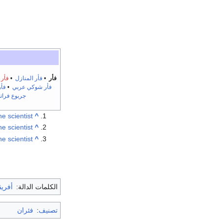
فأر
•
فأر المنازل
•
فأر 
فأر شوكي عربي
•
فأ
جربوع فرات
he scientist
^
he scientist
^
he scientist
^
الكلمات الدالة:
أفريق
تصنيف
:
فئران