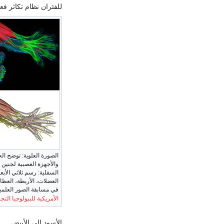
للفئران نظام تكاثر ف
الصورة العلوية: توضح ال
والأجهزة العصبية لجنين ف
السفلية: رسم ثلاثي الأبع
العضلات، الأربطة، العظ
في مسابقة الصور العلمية 012
الأمريكية للبيولوجيا التجر
الأسود إلى الأبيض.