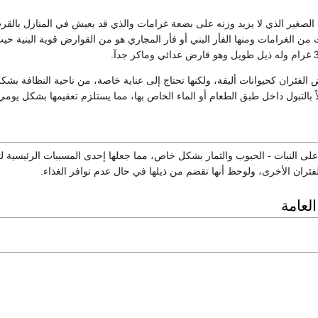
ه، منها الصغير الذي لا يزيد وزنه على بضعة غرامات والذي قد يعيش في المنازل بال
 من الغرامات ومنها الفأر البني أو فأر المجاري هو من القوارض قوية البنية ح
 الفئران كحيوانات أليفة، ولكنها تحتاج إلى عناية خاصة، من ناحية النظافة ب
ً بالتبول داخل طبق الطعام أو الماء الخاص بها، مما يستلزم تعقيمها بشكل يومي
 على النبات - الحبوب والثمار بشكل خاص، مما جعلها إحدى المسببات الرئيسية ل
فئران الأخرى، ولوحظ أنها تقضم من ذيلها في حال عدم توافر الغذاء.
العامة