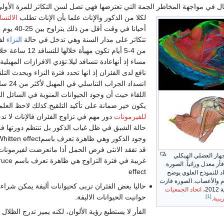
عال في مواجهة المخاطر الجمة التي تعترضها فهي تصل لسن التكاثر للمرة الأولى
لكلا من الذكور والإناث علما بأن الإناث تطلب
الالتسا
أحيانا في وقت أقل من ذلك يت
تتكاثر على مدار السنة وهي تدخل في حالة
النزاء
لفت
من 4-5 أيام تكون مهيأة خلالها للت
مساء إذ أنهاعادة تتسافد ليلا.تؤدي الافرازات المهبلية
نافع لدى الفئران إذ انها تحدد فترة النزاء ويحدث التلق
انسداد الجراب الت
اللقاء حيث أن وجود الحيوانات المنوية في السائل ال
يكون خير ضمانة على تأكيد التلقيح.كذلك لاحظ العلم
للفيرمونات
دور مهم في تزاوج الفئران فالإناث لا تد
حالة الشبق في ظل غياب الذكور بل تنتظم دورتها 
قد تفقد الانثى فرص الحمل أذا ماتعرضت لفيرمونات
جهاز العضلي الهيكلي
غريبة في فترة التزاوج هي ظاهرة ت
أر معدل وراثياً. الصورة
effect
اد للنموذج العلوي يوضح
ام والأعصاب. الصورة فازت
حاليا بعض الفئران تربى كحيوانات أليفة يمكن شراء
2،
اتحاد الجمعيات
حوانيت الحيوانات الاليفة.
[1]
يبية
.
الفأر لا يستطيع رؤية الألوان، لكنه يميز تدرج الظلال