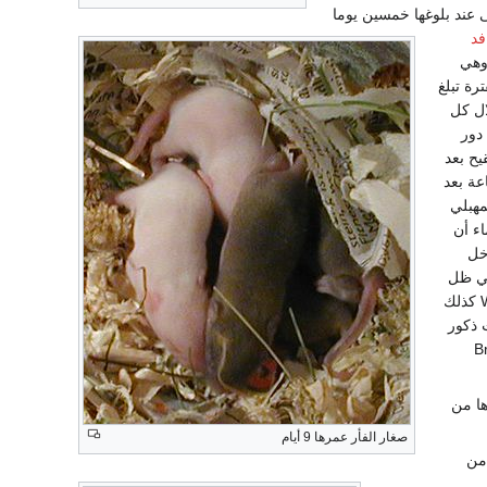
 عند بلوغها خمسين يوما
فد
راوح بين 25-40 يوم وهي
رة تبلغ
سافد 12 ساعة خلال كل
 دور
يح بعد
ناسلي في المهبل لأكثر من 24 ساعة بعد
مهبلي
اء أن
خل
في ظل
وجود الذكور وهي ظاهرة تعرف باسمWhitten effect كذلك
 ذكور
عرف باسم Bruce
ها من
صغار الفأر عمرها 9 أيام
 من