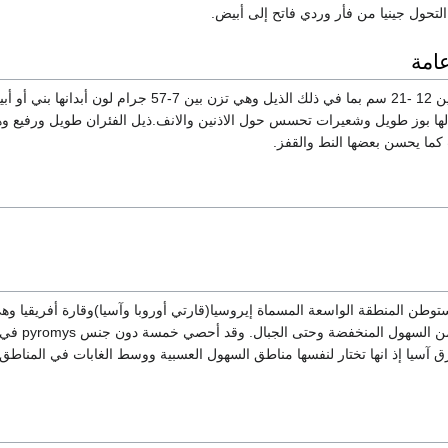
لتحول جينيا من فأر وردي فاتح إلى أبيض.
امة
يتراوح طول الفئران بين 12 -21 سم بما في ذلك الذيل وهي تزن بين 7-57 جرام لون أبدان
لها بوز طويل وشعيرات تحسس حول الاذنين والانف.ذيل الفئران طويل ورفيع 
ما يحسن بعضها النط والقفز.
ستوطن المنطقة الواسعة المسماة إيروسيا(قارتي أوروبا وآسيا)وقارة أفريقيا 
المناطق التضاريسية 
 آسيا إذ انها تختار لنفسها مناطق السهول العسبية ووسط الغابات في المناطق