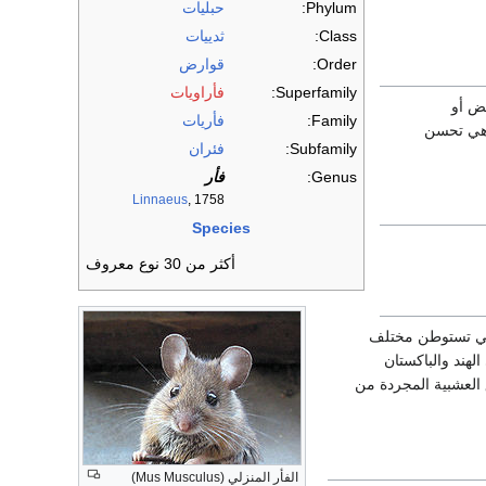
Phylum:
حبليات
Class:
ثدييات
Order:
قوارض
Superfamily:
فأراويات
ها بني أو أبيض أو
Family:
فأريات
وهي تحسن
Subfamily:
فئران
Genus:
فأر
Linnaeus
, 1758
Species
أكثر من 30 نوع معروف
وهي تستوطن مختلف
من السهول المنخفضة وحتى الجبال. وقد أحصي خمسة دون جنس pyromys في الهند والباكستان
 العشبية المجردة من
الفأر المنزلي (Mus Musculus)