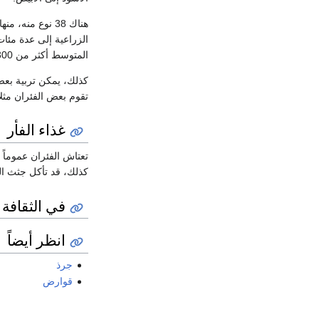
هناك 38 نوع من
الزراعية إلى عدة مئات
المتوسط أكثر من 300 غرام وله ذيل طويل وهو قارض عدائي وماكر جدآ.
كذلك، يمكن تربية بعض
تقوم بعض الفئران مثلا
غذاء الفأر
تعتاش الفئران عموماً
كذلك، قد تأكل جثث ال
في الثقافة 
انظر أيضاً
جرذ
قوارض