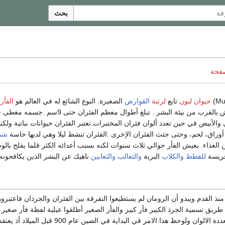
بحث
صفحة
حيوان لبون
تابع
لرتبة
القوارض
الصغيرة. النوع الشائع له في العالم هو
الفأر 
لقرب من بيئة البشر . تبلغ أطوال معظم الفئران حتى 9سم .جسمه مغطى
ف
والأبيض في حين تعدد ألوان فئران المختبرات.تعتبر الفئران حيوانات نباتية ولكنه
وراق، لحم، وحتى جثث الفئران الإخرى .الفئران تنشط ليلا وهي لديها حاسة
شم
لغذاء. يعيش الفأر حوالي ثلاث سنوات لكنه بسبب أعدائه الكثر قلما يفلح بالوص
 فريسة
للقطط
والكلاب
البرية
والثعالب
والثعابين
ناهيك عن البشر الذين يكافحونه ب
نذ القدم ويبدو أن الرومان لم يستطيعوا التفرقة بين الفئران والجرذان فاعتبروه
 طريق تسمية الجرذ الكبير فأر كبير والفأر الصغير أطلقوا عيلية لفظة فأر صغير ب
معهودا رؤية فئران متعددة الالوان ولوحظ هذا الامر في البداية في