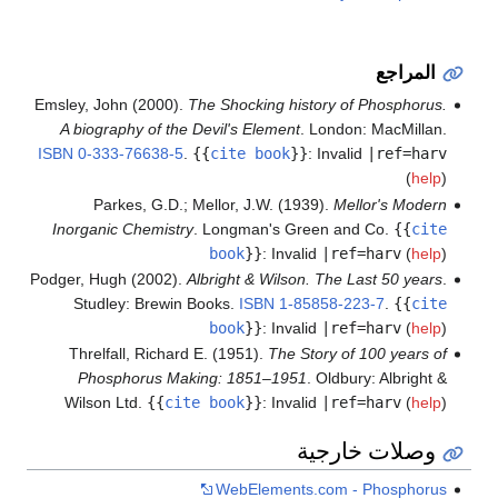
المراجع
Emsley, John (2000).
The Shocking history of Phosphorus.
A biography of the Devil's Element
. London: MacMillan.
ISBN
0-333-76638-5
.
{{
cite book
}}
:
Invalid
|ref=harv
(
help
)
Parkes, G.D.; Mellor, J.W. (1939).
Mellor's Modern
Inorganic Chemistry
. Longman's Green and Co.
{{
cite
book
}}
:
Invalid
|ref=harv
(
help
)
Podger, Hugh (2002).
Albright & Wilson. The Last 50 years
.
Studley: Brewin Books.
ISBN
1-85858-223-7
.
{{
cite
book
}}
:
Invalid
|ref=harv
(
help
)
Threlfall, Richard E. (1951).
The Story of 100 years of
Phosphorus Making: 1851–1951
. Oldbury: Albright &
Wilson Ltd.
{{
cite book
}}
:
Invalid
|ref=harv
(
help
)
وصلات خارجية
WebElements.com - Phosphorus