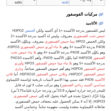
3
4
salts
acid
مركبات الفوسفور
الأكاسيد
ليس للفسفور بدرجة الأكسدة +1 أي أكسيد ولكن
الحمض
H3PO2
حمض تحت الفسفوري
معروف، وليس له أكسيد بدرجة الأكسدة +2
ولكن الحمض HPO2
ميتا حمض الفسفوري
معروف، ويكوِّن الأكسيد
P4O6 بدرجة الأكسدة +3 وهو
بلا ماء أورتو حمض الفسفوري
H3PO3،
وهو يكوِّن الأكسيد P4O8 بدرجة الأكسدة +4 وهو
بلا ماء حمض تحت
الفسفور
H4P2O6 كما يكوِّن الأكسيد P4O9، وأهم أكاسيده P4O10
بدرجة الأكسدة +5 وهو
بلا ماء ميتا حمض الفسفور
HPO3
وأورتو
حمض الفسفور
H3PO4 وهو أهم حموض الفسفور صناعياً،
وناري
حمض الفسفور
H4P2O7،
وثلاثي حمض الفسفور
H5P3O10. أما
ثلاثي
الأكسيد
P4O6 فقد سمي بهذا الاسم لأسباب تاريخية (واسمه الكيمياوي
سداسي أكسيد رباعي الفسفور
) وهو مركب صلب لا لون له قابل
للتبخر (درجة حرارة انصهاره 23.8 ْس ودرجة حرارة غليانه175 ْس).
وإذا حُرِّك (خضّ) بشدة في الماء يتحول كله إلى
حمض الفسفوري
H3PO3، إلا أنه لا يمكن الحصول عليه بتجفاف حمض الفسفوري.
تفاعلاته الكيمياوية معقدة وليست مفهومة تماماً. وخماسي أكسيد