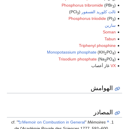
Phosphorus tribromide
(PBr
)
3
ثالث كلوريد الفسفور
(PCl
)
3
Phosphorus triiodide
(PI
)
3
سارين
Soman
Tabun
Triphenyl phosphine
Monopotassium phosphate
(KH
PO
)
2
4
Trisodium phosphate
(Na
PO
)
3
4
VX
غاز أعصاب
الهوامش
المصادر
cf. "
Memoir on Combustion in General
"
Mémoires
^
de l'Académie Royale des Sciences
1777, 592–600.