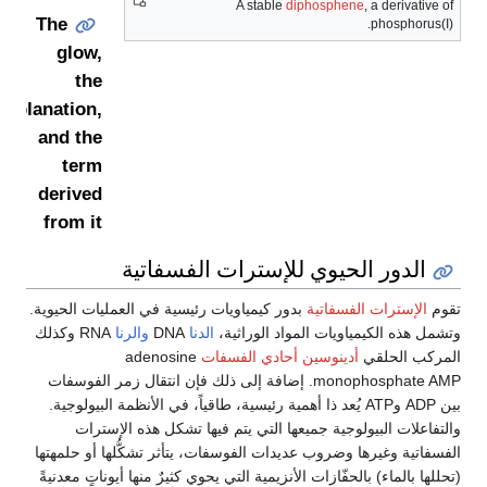
A stable
diphosphene
, a derivative of
The
phosphorus(I).
glow,
the
explanation,
and the
term
derived
from it
الدور الحيوي للإسترات الفسفاتية
تقوم
الإسترات الفسفاتية
بدور كيمياويات رئيسية في العمليات الحيوية.
وتشمل هذه الكيمياويات المواد الوراثية،
الدنا
DNA
والرنا
RNA وكذلك
المركب الحلقي
أدينوسين أحادي الفسفات
adenosine
monophosphate AMP. إضافة إلى ذلك فإن انتقال زمر الفوسفات
بين ADP وATP يُعد ذا أهمية رئيسية، طاقياً، في الأنظمة البيولوجية.
والتفاعلات البيولوجية جميعها التي يتم فيها تشكل هذه الإسترات
الفسفاتية وغيرها وضروب عديدات الفوسفات، يتأثر تشكُّلها أو حلمهتها
(تحللها بالماء) بالحفّازات الأنزيمية التي يحوي كثيرٌ منها أيوناتٍ معدنيةً