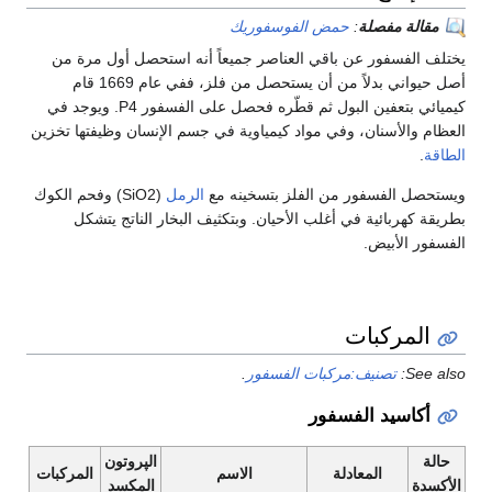
مقالة مفصلة
:
حمض الفوسفوريك
يختلف الفسفور عن باقي العناصر جميعاً أنه استحصل أول مرة من
أصل حيواني بدلاً من أن يستحصل من فلز، ففي عام 1669 قام
كيميائي بتعفين البول ثم قطّره فحصل على الفسفور P4. ويوجد في
العظام والأسنان، وفي مواد كيمياوية في جسم الإنسان وظيفتها تخزين
الطاقة
.
ويستحصل الفسفور من الفلز بتسخينه مع
الرمل
(SiO2) وفحم الكوك
بطريقة كهربائية في أغلب الأحيان. وبتكثيف البخار الناتج يتشكل
الفسفور الأبيض.
المركبات
See also:
تصنيف:مركبات الفسفور
.
أكاسيد الفسفور
حالة
الپروتون
المعادلة
الاسم
المركبات
الأكسدة
المكسد