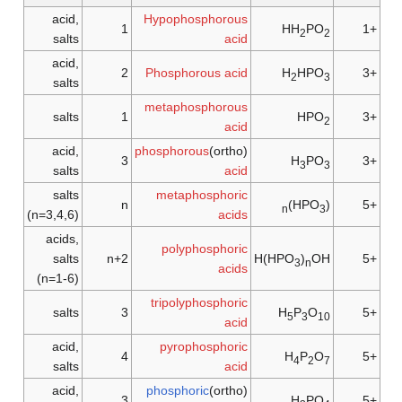
acid,
Hypophosphorous
1
HH
PO
+1
2
2
salts
acid
acid,
2
Phosphorous acid
H
HPO
+3
2
3
salts
metaphosphorous
salts
1
HPO
+3
2
acid
acid,
phosphorous
(ortho)
3
H
PO
+3
3
3
salts
acid
salts
metaphosphoric
n
)
(HPO
+5
n
3
(n=3,4,6)
acids
acids,
polyphosphoric
salts
n+2
H(HPO
)
OH
+5
3
n
acids
(n=1-6)
tripolyphosphoric
salts
3
H
P
O
+5
5
3
10
acid
acid,
pyrophosphoric
4
H
P
O
+5
4
2
7
salts
acid
acid,
phosphoric
(ortho)
3
H
PO
+5