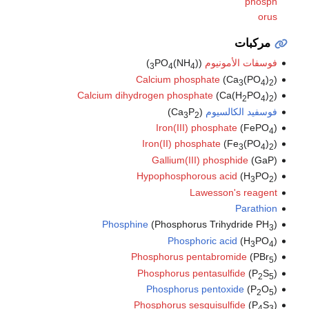
phosph
orus
مركبات
فوسفات الأمونيوم
((NH
)
PO
)
3
4
4
Calcium phosphate
(Ca
(PO
)
)
3
4
2
Calcium dihydrogen phosphate
(Ca(H
PO
)
)
2
4
2
فوسفيد الكالسيوم
(Ca
P
)
3
2
Iron(III) phosphate
(FePO
)
4
Iron(II) phosphate
(Fe
(PO
)
)
3
4
2
Gallium(III) phosphide
(GaP)
Hypophosphorous acid
(H
PO
)
3
2
Lawesson's reagent
Parathion
Phosphine
(Phosphorus Trihydride PH
)
3
Phosphoric acid
(H
PO
)
3
4
Phosphorus pentabromide
(PBr
)
5
Phosphorus pentasulfide
(P
S
)
2
5
Phosphorus pentoxide
(P
O
)
2
5
Phosphorus sesquisulfide
(P
S
)
4
3