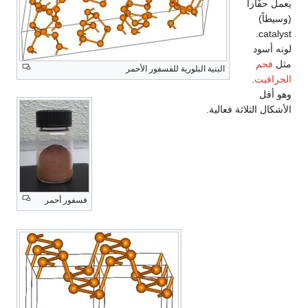
يعمل حفّازاً
(وسيطاً)
catalyst.
لونه أسود
مثل
فحم
البنية البلورية للفسفور الأحمر
الجرافيت
.
وهو أقل
الأشكال الثلاثة فعالية.
فسفور أحمر