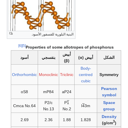
البنية البلورية للفسفور الأسود.
[6]
[5]
Properties of some allotropes of phosphorus
أبيض
الشكل
أبيض (α)
بنفسجي
أسود
(β)
Body-
Orthorhombic
Monoclinic
Triclinic
centred
Symmetry
cubic
Pearson
oS8
mP84
aP24
symbol
P2/c
P
1
Space
Cmca No.64
I
4
3m
No.13
No.2
group
Density
2.69
2.36
1.88
1.828
3
(g/cm
)