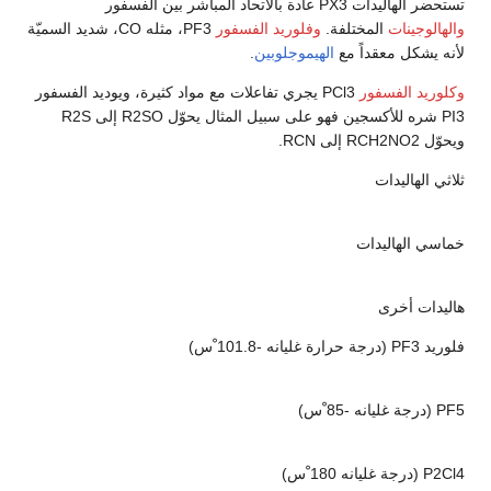
تستحضر الهاليدات PX3 عادة بالاتحاد المباشر بين الفسفور
والهالوجينات
المختلفة.
وفلوريد الفسفور
PF3، مثله CO، شديد السميّة
لأنه يشكل معقداً مع
الهيموجلوبين
.
وكلوريد الفسفور
PCl3 يجري تفاعلات مع مواد كثيرة، ويوديد الفسفور
PI3 شره للأكسجين فهو على سبيل المثال يحوّل R2SO إلى R2S
ويحوّل RCH2NO2 إلى RCN.
ثلاثي الهاليدات
خماسي الهاليدات
هاليدات أخرى
فلوريد PF3 (درجة حرارة غليانه -101.8 ْس)
PF5 (درجة غليانه -85 ْس)
P2Cl4 (درجة غليانه 180 ْس)