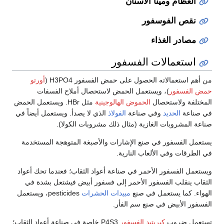
العظام ومينا الأسنان
نقص الفوسفور
مصادر الغذاء
استعمالات الفسفور
من أهم استعمالاته الحصول على حمض الفسفور H3PO4 (
أورتو
حمض الفسفور
)، ويستعمل الحمض لاستحصال أملاح الفسفات
المختلفة ولاستحصال
الحموض الهالوجينية
مثل HBr. ويستعمل الحمض
في صناعة
الحديد
وفي صناعة
الفولاذ
الذي لا يصدأ. ويستعمل أيضاً في
صناعة المشروبات الغازية (مثال ذلك مشروبات الكولا).
يستعمل الفسفور في صنع الإشارات والأصبغة المتوهجة المستخدمة
في الطرقات وفي الألعاب النارية.
ويستعمل الفسفور الأحمر في صناعة أعواد الثقاب؛ فعندما تحك أعواد
الثقاب ينقلب الفسفور الأحمر إلى فسفور أبيض فيشتعل بشدة في
الهواء. كما يستعمل في صنع
مبيدات الحشرات
pesticides، ويستعمل
الفسفور الأبيض في صنع سم الفأر.
تستعمل ضروب
كبريتيد الفسفور
P4S3 خاصة في صناعة أعواد الثقاب؛