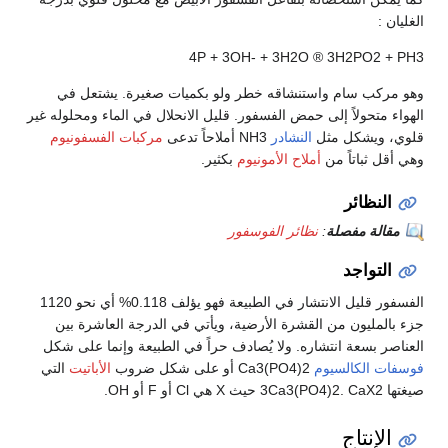
الغليان :
4P + 3OH- + 3H2O ® 3H2PO2 + PH3
وهو مركب سام واستنشاقه خطر ولو بكميات صغيرة. يشتعل في
الهواء متحولاً إلى حمض الفسفور. قليل الانحلال في الماء ومحلوله غير
قلوي، ويشكل مثل
النشادر
NH3 أملاحاً تدعى
مركبات الفسفونيوم
وهي أقل ثباتاً من
أملاح الأمونيوم
بكثير.
النظائر
مقالة مفصلة
:
نظائر الفوسفور
التواجد
الفسفور قليل الانتشار في الطبيعة فهو يؤلف 0.118% أي نحو 1120
جزء بالمليون من القشرة الأرضية، ويأتي في الدرجة العاشرة بين
العناصر بسعة انتشاره. ولا يُصادف حراً في الطبيعة وإنما على شكل
فوسفات الكالسيوم
Ca3(PO4)2 أو على شكل ضروب
الأباتيت
التي
صيغتها 3Ca3(PO4)2. CaX2 حيث X هي Cl أو F أو OH.
الإنتاج