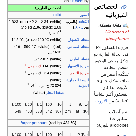
an
element
by
الخصائص
الخصائص الطبيعية
الفيزيائية
الطور
solid
الكثافة
(بالقرب
(white) 1.823, (red) ≈ 2.2 – 2.34,
مقالة مفصلة
:
من
د.ح.غ.
)
(violet) 2.36, (black) 2.69
Allotropes of
−3
g·cm
phosphorus
نقطة الانصهار
(white) 44.2 °C, (black) 610 °C
نقطة التسامي
(red) ≈ 416 – 590 °C, (violet)
جزيء الفسفور P4
620 °س
في الحالة الغازية ذو
نقطة الغليان
(white) 280.5 °س
شكل رباعي الوجوه
−1
حرارة الانصهار
(white) 0.66
ك‌ج·مول
منتظم، وطاقة
−1
حرارة التبخر
(white) 12.4 ك‌ج·مول
تفكّكه أصغر من
السعة الحرارية
(white)
طاقة تفكك جزيء
−1
−1
المولية
23.824 ج·مول
·ك
الآزوت. لذا كان
ضغط البخار
(white)
الفسفور أكثر نشاطاً
(فعالية) من
الآزوت
.
پ (پا)
1
10
100
1 k
10 k
100 k
549
453
388
342
307
279
at T (K)
له متآصلات
(متغايرات)
Vapor pressure
(red, bp. 431 °C)
allotropes بلورية:
100 k
10 k
1 k
100
10
1
P (Pa)