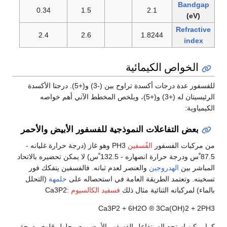
Bandgap
0.34
1.5
2.1
(eV)
Refractive
2.4
2.6
1.8244
index
الخواص الكيمائية
للفسفور عدة درجات أكسدة تراوح بين (-3) و(+5). درجتا الأكسدة
الرئيسيتان له (+3) و(+5)، ويلخص المخطط الآتي أهم خواصه
الكيمياوية:
بعض التفاعلات النموذجية للفسفور الأبيض والأحمر
من مركبات الفسفور
الفُسفين
PH3 وهو غاز (درجة حرارة غليانه -
87.5 ْس ودرجة حرارة انصهاره - 132.5 ْس) لا يمكن تحضيره بالاتحاد
المباشر بين
الهدروجين
والعنصر لعدم ثباته. فالفسفين يتفكك فور
تسخينه. وتعتمد الطريقة العامة في استحصاله على
حلمهة
(التحلل
بالماء) لمركباته الثنائية مثال ذلك
فسفيد الكالسيوم
:Ca3P2
Ca3P2 + 6H2O ® 3Ca(OH)2 + 2PH3
كما يمكن استحصاله بتفاعل الفسفور الأبيض مع محلول قلوي بدرجة