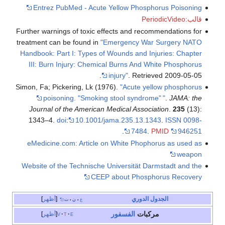
Entrez PubMed - Acute Yellow Phosphorus Poisoning
قالب:PeriodicVideo
Further warnings of toxic effects and recommendations for
treatment can be found in
"Emergency War Surgery NATO
Handbook: Part I: Types of Wounds and Injuries: Chapter
III: Burn Injury: Chemical Burns And White Phosphorus
.
injury"
. Retrieved
2009-05-05
Simon, Fa; Pickering, Lk (1976).
"Acute yellow phosphorus
poisoning. "Smoking stool syndrome"
"
.
JAMA: the
Journal of the American Medical Association
.
235
(13):
1343–4.
doi
:
10.1001/jama.235.13.1343
.
ISSN
0098-
.
7484
.
PMID
946251
eMedicine.com: Article on White Phophorus as used as
weapon
Website of the Technische Universität Darmstadt and the
CEEP about Phosphorus Recovery
الجدول الدوري
أظهر
ع
ن
ت
•
•
مركبات
الفسفور
e
t
v
أظهر