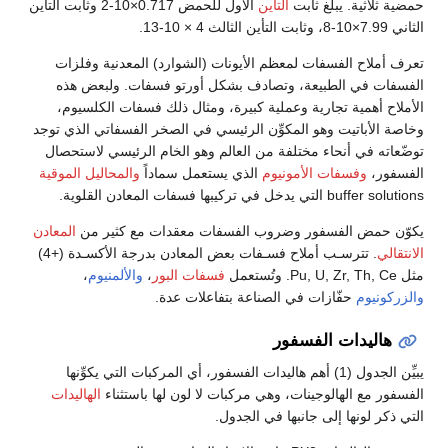
حمضية ثلاثية. يبلغ ثابت
التأين
الأول للحمض 0.717×10-2 وثابت التأين
الثاني 7.99×10-8، وثابت التأين الثالث 4 × 10-13.
تعرف أملاح الفسفات لمعظم الأيونات (الشوارد) المعدنية وفلزات
الفسفات في الطبيعة، وتصادف بشكل أورتو فسفات. ولبعض هذه
الأملاح أهمية تجارية وعملية كبيرة، ومثال ذلك فسفات الكلسيوم،
وخاصة الأباتيت وهو المكوِّن الرئيسي في الصخر الفسفاتي الذي توجد
توضّعاته في أنحاء مختلفة من العالم وهو الخام الرئيسي لاستحصال
الفسفور،
وفسفات الأمونيوم
الذي يستعمل سماداً
والمحاليل الموقية
buffer solutions التي يدخل في تركيبها فسفات المعادن القلوية.
يكوّن حمض الفسفور وضروب الفسفات معقدات مع كثير من
المعادن
الانتقالي
. تترسـب أملاح فسـفات بعض المعادن بدرجة الأكسـدة (+4)
مثل Pu, U, Zr, Th, Ce. وتُستعمل
فسفات البور
،
والألمنيوم
،
والزركونيوم
حفّازات في الصناعة بتفاعلات عدة.
هاليدات الفسفور
يبيِّن الجدول (1) أهم هاليدات الفسفور، أي المركبات التي يكوِّنها
الفسفور مع الهالوجينات، وهي مركبات لا لون لها باستثناء
الهاليدات
التي ذكر لونها إلى جانبها في الجدول.