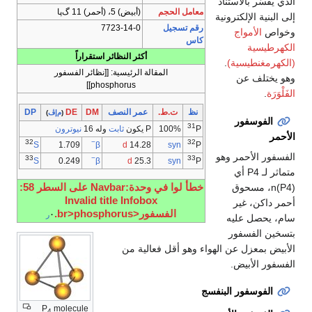
الذي يفسّر بالاستناد
معامل الحجم
(أبيض) 5، (أحمر) 11 گ‌پا
إلى البنية الإلكترونية
رقم تسجيل
7723-14-0
وخواص
الأمواج
كاس
الكهرطيسية
أكثر النظائر استقراراً
(الكهرمغنطيسية)
.
المقالة الرئيسية: [[نظائر الفسفور
وهو يختلف عن
phosphorus]]
الفَلْوَرَة
.
نظ
ت.ط.
عمر النصف
DM
DE
DP
(
م‌إڤ
)
الفوسفور
31
100%
P يكون
ثابت
وله 16
نيوترون
P
الأحمر
32
−
32
1.709
d
14.28
syn
S
β
P
الفسفور الأحمر وهو
33
−
33
0.249
d
25.3
syn
S
β
P
متماثر لـ P4 أي
(P4)n، مسحوق
خطأ لوا في وحدة:Navbar على السطر 58:
Invalid title Infobox
أحمر داكن، غير
الفسفور<br>phosphorus.
·
ر
سام، يحصل عليه
بتسخين الفسفور
الأبيض بمعزل عن الهواء وهو أقل فعالية من
الفسفور الأبيض.
الفوسفور البنفسج
P
molecule
4