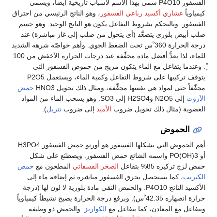
الفسفور P4O10 سمي بهذا الاسم لأسباب تاريخية أيضاً، ويسمى
كيمياوياً
عشاري أكسيد رباعي الفسفور
، وهو الناتج الرئيسي من احتراق
الفسفور: وبالتحكم بشروط التفاعل يكون هو الناتج الوحيد. وهو جسم
صلب أبيض بلوري يتصعَّد (أي يتحول من صلب إلى غاز مباشرة) عند
درجة الحرارة 360 ْس تحت الضغط الجوي. وأهم خواصّه شرهه الشديد
للماء، لذا يعدُّ أفضل مادة مجفِّفة عند درجات الحرارة الأخفض من 100
ٍْ. وعندما يتفاعل مع الماء يتكون مزيج من حموض الفسفور التي
يتوقف تركيبها على شروط التفاعل وكمية الماء، ويستعمل P2O5
مجفّفاً حتى لمواد هي نفسها مجفِّفة، ومثال ذلك تحويل HNO3
حمض
الآزوت
إلى N2O5 وH2SO4 إلى SO3. وهو يسحب الماء من المواد
العضوية (مثال ذلك تحويل ضروب
الأميد
إلى ضروب
نتريل
).
الحموض
أهم الحموض التي يشكلها الفسفور هو أورتو حمض الفسفور H3PO4
أو PO(OH)3 واسمه الشائع حمض الفسفور. ويصطنَع على شكل
حمض لزج تركيزه 85% بتفاعل
الصخر الفسفاتي
المطحون مع
حمض
الكبريت
، كما يستحصل بحرق الفسفور مباشرة ثم إضافة ماء إلى
الأكسيد الناتج P4O10. والحمض النقي مادة بلورية لا لون لها (درجة
حرارة انصهاره 42.35 ْس). وبرفع درجة الحرارة يصبح نشيطاً كيمياوياً
ويتفاعل مع المعادن، كما يتفاعل مع
الكوارتز
. والحمض ذو وظيفة