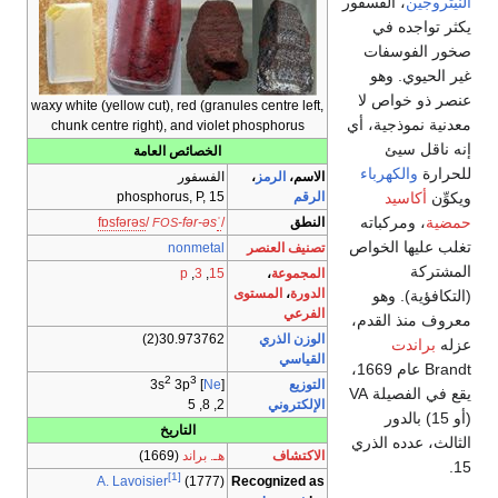
النيتروجين
، الفسفور
يكثر تواجده في
صخور الفوسفات
غير الحيوي. وهو
عنصر ذو خواص لا
waxy white (yellow cut), red (granules centre left,
معدنية نموذجية، أي
chunk centre right), and violet phosphorus
إنه ناقل سيئ
الخصائص العامة
للحرارة
والكهرباء
الاسم،
الرمز
،
الفسفور
ويكوِّن
أكاسيد
الرقم
phosphorus, P, 15
حمضية
، ومركباته
النطق
/
ˈ
-fər-əs
/
s
ə
ər
f
s
ɒ
f
FOS
تغلب عليها الخواص
تصنيف العنصر
nonmetal
المشتركة
المجموعة
،
15
,
3
,
p
الدورة
،
المستوى
(التكافؤية). وهو
الفرعي
معروف منذ القدم،
الوزن الذري
30.973762(2)
عزله
براندت
القياسي
Brandt عام 1669،
2
3
التوزيع
3p
] 3s
Ne
[
يقع في الفصيلة VA
الإلكتروني
2, 8, 5
(أو 15) بالدور
التاريخ
الثالث، عدده الذري
الاكتشاف
هـ. براند
(1669)
15.
[1]
Recognized as
A. Lavoisier
(1777)