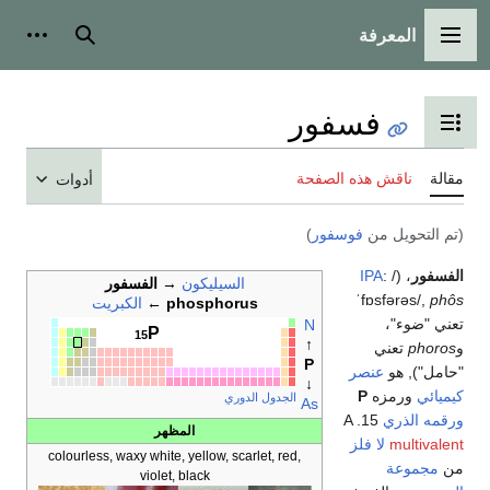
المعرفة
القائمة الرئيسية
بحث
أدوات
فسفور
تبديل عرض جدول المحتويات
مقالة
ناقش هذه الصفحة
أدوات
(تم التحويل من
فوسفور
)
الفسفور
، (
/
:
IPA
السيليكون
→
الفسفور
ˈfɒsfərəs/
,
phôs
phosphorus
←
الكبريت
تعني "ضوء"،
N
P
15
↑
و
phoros
تعني
P
"حامل"), هو
عنصر
↓
كيميائي
ورمزه
P
الجدول الدوري
As
ورقمه الذري
15. A
المظهر
multivalent
لا فلز
colourless, waxy white, yellow, scarlet, red,
من
مجموعة
violet, black