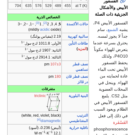
الفسفور
704
635
576
529
489
455
at T (K)
الأبيض والأشكال
الجزيئية ذات الصلة
الخصائص الذرية
الفسفور الأبيض P4،
[3]
[2]
حالات الأكسدة
, −1, −2, −3
, 1
, 4, 3, 2
5
يشبه
الشمع
، سام
acidic
oxide)
(mildly
جداً لا يجوز لمسه.
سالبية كهربية
2.19 (مقياس پولنگ)
يحترق بسرعة عندما
−1
طاقات التأين
الأولى: 1011.8 ك‌ج·مول
(
المزيد
)
يتعرض للهواء مكوناً
−1
الثانية: 1907 ك‌ج·مول
P4O10، ولذلك
−1
الثالثة: 2914.1 ك‌ج·مول
يحفظ الفسفور
نصف قطر
107±3
pm
الأبيض تحت الماء
تساهمي
عادة لحمايته من
نصف قطر ڤان
180
pm
در ڤالز
الهواء. وينحل في
المحلات العضوية
متفرقات
مثل CS2. يلمع
البنية البلورية
triclinic
الفسفور الأبيض في
الظلام ويعود السبب
في ذلك إلى فعل
الترتيب
(white, red, violet, black)
[4]
المغناطيسي
diamagnetic
الفَسْفَرة
ناقلية حرارية
(أبيض) 0.236، (أسود)
phosphorescence
−1
−1
·K
12.1 W·m