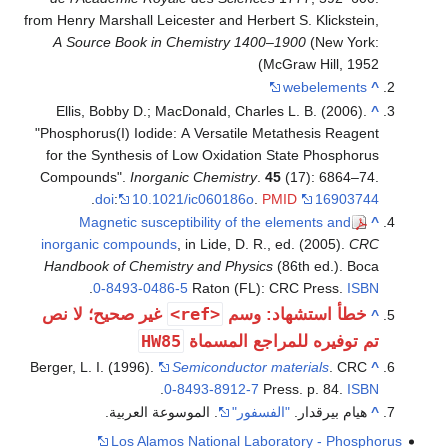
from Henry Marshall Leicester and Herbert S. Klickstein,
A Source Book in Chemistry 1400–1900
(New York:
McGraw Hill, 1952)
webelements
^
Ellis, Bobby D.; MacDonald, Charles L. B. (2006).
^
"Phosphorus(I) Iodide: A Versatile Metathesis Reagent
for the Synthesis of Low Oxidation State Phosphorus
Compounds".
Inorganic Chemistry
.
45
(17): 6864–74.
.
doi
:
10.1021/ic060186o
.
PMID
16903744
Magnetic susceptibility of the elements and
^
inorganic compounds
, in
Lide, D. R., ed. (2005).
CRC
Handbook of Chemistry and Physics
(86th ed.). Boca
.
0-8493-0486-5
Raton (FL): CRC Press.
ISBN
<ref>
خطأ استشهاد: وسم
غير صحيح؛ لا نص
^
HW85
تم توفيره للمراجع المسماة
Berger, L. I. (1996).
Semiconductor materials
. CRC
^
.
0-8493-8912-7
Press. p. 84.
ISBN
^
هيام بيرقدار.
"الفسفور"
. الموسوعة العربية.
Los Alamos National Laboratory - Phosphorus