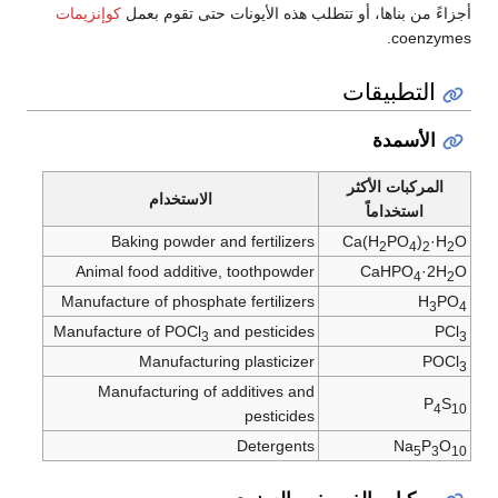
أجزاءً من بناها، أو تتطلب هذه الأيونات حتى تقوم بعمل
كوإنزيمات
coenzymes.
التطبيقات
الأسمدة
المركبات الأكثر
الاستخدام
استخداماً
Baking powder and fertilizers
Ca(H
PO
)
·H
O
2
4
2
2
Animal food additive, toothpowder
CaHPO
·2H
O
4
2
Manufacture of phosphate fertilizers
H
PO
3
4
Manufacture of POCl
and pesticides
PCl
3
3
Manufacturing plasticizer
POCl
3
Manufacturing of additives and
P
S
4
10
pesticides
Detergents
Na
P
O
5
3
10