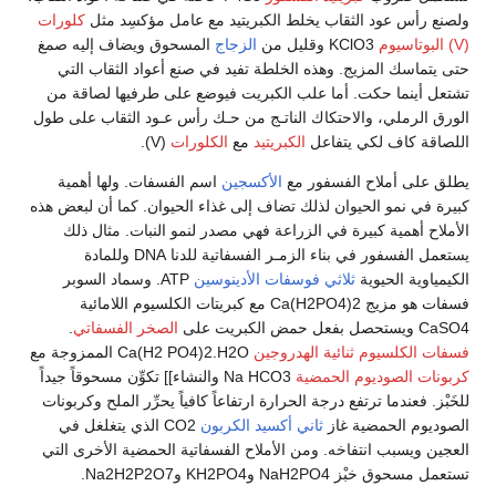
ولصنع رأس عود الثقاب يخلط الكبريتيد مع عامل مؤكسِد مثل
كلورات
(V) البوتاسيوم
KClO3 وقليل من
الزجاج
المسحوق ويضاف إليه صمغ
حتى يتماسك المزيج. وهذه الخلطة تفيد في صنع أعواد الثقاب التي
تشتعل أينما حكت. أما علب الكبريت فيوضع على طرفيها لصاقة من
الورق الرملي، والاحتكاك الناتـج من حـك رأس عـود الثقاب على طول
اللصاقة كاف لكي يتفاعل
الكبريتيد
مع
الكلورات
(V).
يطلق على أملاح الفسفور مع
الأكسجين
اسم الفسفات. ولها أهمية
كبيرة في نمو الحيوان لذلك تضاف إلى غذاء الحيوان. كما أن لبعض هذه
الأملاح أهمية كبيرة في الزراعة فهي مصدر لنمو النبات. مثال ذلك
يستعمل الفسفور في بناء الزمـر الفسفاتية للدنا DNA وللمادة
الكيمياوية الحيوية
ثلاثي فوسفات الأدينوسين
ATP. وسماد السوبر
فسفات هو مزيج Ca(H2PO4)2 مع كبريتات الكلسيوم اللامائية
CaSO4 ويستحصل بفعل حمض الكبريت على
الصخر الفسفاتي
.
فسفات الكلسيوم ثنائية الهدروجين
Ca(H2 PO4)2.H2O الممزوجة مع
كربونات الصوديوم الحمضية
Na HCO3 والنشاء]] تكوِّن مسحوقاً جيداً
للخَبْز. فعندما ترتفع درجة الحرارة ارتفاعاً كافياً يحرِّر الملح وكربونات
الصوديوم الحمضية غاز
ثاني أكسيد الكربون
CO2 الذي يتغلغل في
العجين ويسبب انتفاخه. ومن الأملاح الفسفاتية الحمضية الأخرى التي
تستعمل مسحوق خبْز NaH2PO4 وKH2PO4 وNa2H2P2O7.