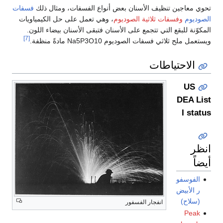
تحوي معاجين تنظيف الأسنان بعض أنواع الفسفات، ومثال ذلك
فسفات
الصوديوم
وفسفات ثلاثية الصوديوم
، وهي تعمل على حل الكيمياويات
المكوّنة للبقع التي تتجمع على الأسنان فتبقى الأسنان بيضاء اللون.
[7]
ويستعمل ملح ثلاثي فسفات الصوديوم Na5P3O10 مادةً منظفة.
الاحتياطات
US
DEA List
I status
انظر
أيضاً
الفوسفو
ر الأبيض
(سلاح)
انفجار الفسفور
Peak