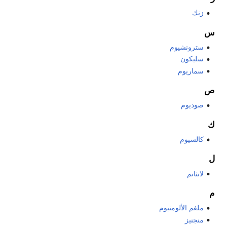
زنك
س
سترونشيوم
سليكون
سماريوم
ص
صوديوم
ك
كالسيوم
ل
لانثانم
م
ملغم الألومنيوم
منجنيز