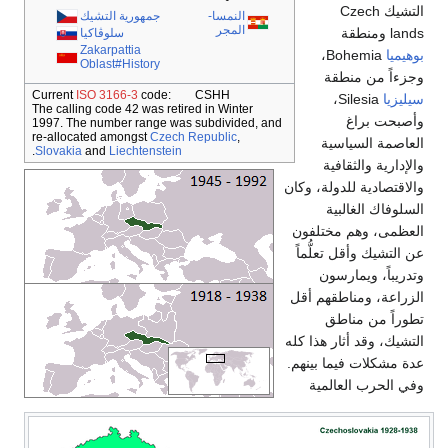
التشيك Czech
النمسا-
جمهورية التشيك
المجر
lands ومنطقة
سلوڤاكيا
Zakarpattia
بوهيميا
Bohemia،
Oblast#History
وجزءاً من منطقة
Current
ISO 3166-3
code: CSHH
سيليزيا
Silesia،
The calling code 42 was retired in Winter
وأصبحت براغ
1997. The number range was subdivided, and
re-allocated amongst
Czech Republic
,
العاصمة السياسية
.
Slovakia
and
Liechtenstein
والإدارية والثقافية
والاقتصادية للدولة، وكان
السلوفاك الغالبية
العظمى، وهم مختلفون
عن التشيك وأقل تعلُّماً
وتدريباً، ويمارسون
الزراعة، ومناطقهم أقل
تطوراً من مناطق
التشيك، وقد أثار هذا كله
عدة مشكلات فيما بينهم.
وفي الحرب العالمية