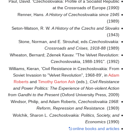
Paul, David. 'Czechoslovakia: Profile of a Socialist Republic
at the Crossroads of Europe
(1990)
Renner, Hans.
A History of Czechoslovakia since 1945
(1989)
Seton-Watson, R. W.
A History of the Czechs and Slovaks
(1943)
Stone, Norman, and E. Strouhal, eds.
Czechoslovakia:
Crossroads and Crises, 1918-88
(1989)
Wheaton, Bernard; Zdenek Kavav. "The Velvet Revolution:
Czechoslovakia, 1988-1991". (1992)
Williams, Kieran, 'Civil Resistance in Czechoslovakia: From
Soviet Invasion to "Velvet Revolution", 1968-89', in
Adam
Roberts
and
Timothy Garton Ash
(eds.),
Civil Resistance
and Power Politics: The Experience of Non-violent Action
from Gandhi to the Present
(Oxford University Press, 2009)
Windsor, Philip, and Adam Roberts,
Czechoslovakia 1968:
Reform, Repression and Resistance.
(1969)
Wolchik, Sharon L.
Czechoslovakia: Politics, Society, and
Economics
(1990)
online books and articles