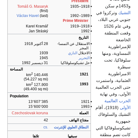
President
و1453م سكن
Tomáš G. Masaryk
• 1918–1935
(first)
التشيك
وتركزوا في
Václav Havel
(last)
• 1989–1992
جنوبي غربي البلاد،
Prime Minister
وفي عام 1526
Karel Kramář
• 1918–1919
Jan Stráský
• 1992
وقعت المنطقة
التاريخ
الخاضعة
• الاستقلال عن النمسا-
28 أكتوبر 1918
للإمبراطورية
المجر
• الاحتلال
النازي
1939
النمساوية، ومنها
•
التحرير
1945
سلوفاكيا، تحت
• حل تشيكوسلوڤاكيا
31 ديسمبر 1992
سيطرة
المساحة
الامبراطورية
2
1921
140،446 km
(54،227 sq mi)
العثمانية، واستمرت
2
1993
127،900 km
حتى الحرب العالمية
(49،400 sq mi)
الأولى، وفي نهاية
Population
الحرب العالمية
13٬607٬385
• 1921
15٬600٬000
• 1993
الأولى
(1918)، أقام
العملة
Czechoslovak koruna
التشيك والسلوفاك
مفتاح الهاتف
42
جمهورية
النطاق العلوي للإنترنت
.cs
تشيكوسلوفاكيا التي
كانت تضم منطقة
سبقها
تلاها