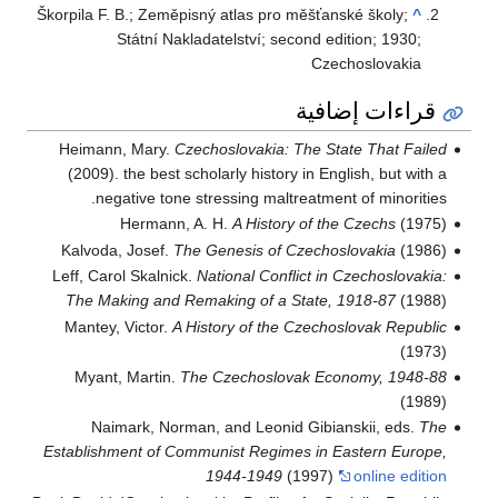
Škorpila F. B.; Zeměpisný atlas pro měšťanské školy;
^
Státní Nakladatelství; second edition; 1930;
Czechoslovakia
قراءات إضافية
Heimann, Mary.
Czechoslovakia: The State That Failed
(2009). the best scholarly history in English, but with a
negative tone stressing maltreatment of minorities.
Hermann, A. H.
A History of the Czechs
(1975)
Kalvoda, Josef.
The Genesis of Czechoslovakia
(1986)
Leff, Carol Skalnick.
National Conflict in Czechoslovakia:
The Making and Remaking of a State, 1918-87
(1988)
Mantey, Victor.
A History of the Czechoslovak Republic
(1973)
Myant, Martin.
The Czechoslovak Economy, 1948-88
(1989)
Naimark, Norman, and Leonid Gibianskii, eds.
The
Establishment of Communist Regimes in Eastern Europe,
1944-1949
(1997)
online edition