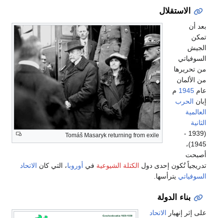
الاستقلال
بعد أن
تمكن
الجيش
السوفياتي
من تحريرها
من الألمان
عام
1945
م
إبان
الحرب
العالمية
الثانية
(1939 -
Tomáš Masaryk returning from exile
1945)،
أصبحت
تدريجياً تُكون إحدى دول
الكتلة الشيوعية
في
أوروبا
، التي كان
الاتحاد
السوفياتي
يترأسها.
بناء الدولة
على إثر إنهيار
الاتحاد