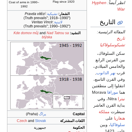
Flag since 1920
انظر أيضاً:
Hyphen
Coat of arms in 1990–
1992
War
الشعار:
تشيكية
:
Pravda vítězí
("Truth prevails"; 1918–1990)
التاريخ
لاتينية
:
Veritas Vincit
("Truth prevails"; 1990–1992)
المقالة الرئيسية:
النشيد:
Nad Tatrou sa
and
Kde domov můj
blýska
تاريخ
تشيكوسلوڤاكيا
سكن السلوفاك،
بين القرنين الرابع
والخامس الميلادي،
قرب
نهر الدانوب
,
وفي القرن التاسع،
انتقلوا إلى منطقتين
هما
مورافا
Morava
نيترا
Nitra، وفي
بداية القرن العاشر
سيطرت
مملكة
Capital
پراگ
(
Praha
)
هنغاريا
على
اللغات المشتركة
Slovak
and
Czech
سلوفاكيا
، وبين
الحكومة
جمهورية
عامي 1423